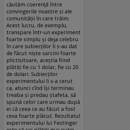
căutăm coerență între
convingerile noastre și ale
comunității în care trăim.
Acest lucru, de exemplu,
transpare într-un experiment
foarte simplu și deja celebru
în care subiecților li s-au dat
de făcut niște sarcini foarte
plictisitoare, aceștia fiind
plătiți fie cu 1 dolar, fie cu 20
de dolari. Subiecților
experimentului li s-a cerut
ca, atunci cînd își terminau
treaba și predau ștafeta, să
spună celor care urmau după
ei că ceea ce au făcut a fost
ceva foarte plăcut. Rezultatul
experimentului lui Festinger
este că cei plătiți mai puțin