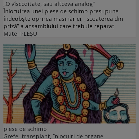
„O vîscozitate, sau altceva analog”
Înlocuirea unei piese de schimb presupune
îndeobște oprirea mașinăriei, „scoaterea din
priză” a ansamblului care trebuie reparat.
Matei PLEŞU
piese de schimb
Grefe, transplant, înlocuiri de organe