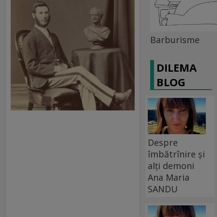
Barburisme
DILEMA
BLOG
Despre
îmbătrînire și
alți demoni
Ana Maria
SANDU