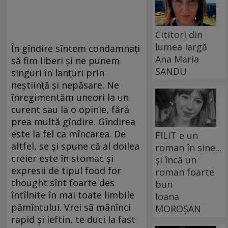
Cititori din
lumea largă
În gîndire sîntem condamnați
Ana Maria
să fim liberi și ne punem
SANDU
singuri în lanțuri prin
neștiință și nepăsare. Ne
înregimentăm uneori la un
curent sau la o opinie, fără
prea multă gîndire. Gîndirea
este la fel ca mîncarea. De
FILIT e un
altfel, se și spune că al doilea
roman în sine...
creier este în stomac și
și încă un
expresii de tipul food for
roman foarte
thought sînt foarte des
bun
întîlnite în mai toate limbile
Ioana
pămîntului. Vrei să mănînci
MOROȘAN
rapid și ieftin, te duci la fast