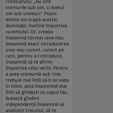
cronicarului, „nu sînt
vremurile sub om, ci bietul
om sub vremuri”. Puțini
dintre noi scapă acestei
dominații, înotînd împotriva
curentului. Or, creația
înseamnă tocmai ceva nou,
înseamnă exact introducerea
unui nou curent, curent pe
care, pentru a-l introduce,
înseamnă să te afirmi
împotriva celui vechi. Pentru
a avea vremurile sub tine,
trebuie mai întîi să-ți iei viața
în mîini, asta însemnînd mai
întîi să gîndești cu capul tău.
Această gîndire
independentă înseamnă să
analizezi trecutul, să te