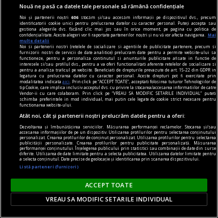
Nouă ne pasă ca datele tale personale să rămână confidențiale
Noi și partenerii noștri
606
stocăm și/sau accesăm informații pe dispozitivul dvs., precum
identificatorii cookie unici pentru prelucrarea datelor cu caracter personal. Puteți accepta sau
gestiona alegerile dvs. făcând clic mai jos sau în orice moment, pe pagina cu politica de
centenar - eugen barbu
confidențialitate. Aceste alegeri vor fi raportate partenerilor noștri și nu vă vor afecta navigarea.
Mai
multe detalii
Groapa, cazul și centenarul
Noi si partenerii nostri (retelele de socializare si agentiile de publicitate partenere, precum si
furnizorii nostri de servicii de date analitice) prelucram date pentru a permite website-ului sa
Eugen Barbu (20 februarie 1924 – 7 septembrie
functioneze, pentru a personaliza continutul si anunturile publicitare afisate in functie de
interesele si/sau profilul dvs., pentru a va oferi functionalitati aferente retelelor de socializare si
1993) este, probabil, cel mai detestabil și mai
pentru a analiza traficul pe website. Beneficiati de drepturile prevazute de art. 15-22 din GDPR in
legatura cu prelucrarea datelor cu caracter personal. Aceste drepturi pot fi exercitate prin
controversat scriitor român din postbelicul
modalitatea indicata
aici
. Prin click pe “ACCEPT TOATE”, acceptati folosirea tuturor Tehnologiilor de
tip Cookie, care implica inclusiv acceptul dvs. cu privire la stocarea/accesarea informatiilor de catre
literar românesc.
Vendor-ii cu care colaboram. Prin click pe “VREAU SA MODIFIC SETARILE INDIVIDUAL” puteti
schimba preferintele in mod individual, mai putin cele legate de cookie strict necesare pentru
Marius CHIVU
functionarea website-ului.
Atât noi, cât și partenerii noștri prelucrăm datele pentru a oferi:
Dezvoltarea și îmbunătățirea serviciilor. Măsurarea performanței reclamelor. Stocarea și/sau
accesarea informațiilor de pe un dispozitiv. Utilizarea profilurilor pentru selectarea conținutului
personalizat. Crearea profilurilor de conținut personalizat. Utilizarea profilurilor pentru selectarea
publicității personalizate. Crearea profilurilor pentru publicitate personalizată. Măsurarea
performanței conținutului. Înțelegerea publicului prin statistici sau combinații de date din surse
diferite. Utilizarea de date limitate pentru a selecta publicitatea. Utilizarea datelor limitate pentru
a selecta conținutul. Date precise de geolocație și identificarea prin scanarea dispozitivului.
Listă parteneri (furnizori)
ACCEPT TOATE
VREAU SA MODIFIC SETARILE INDIVIDUAL