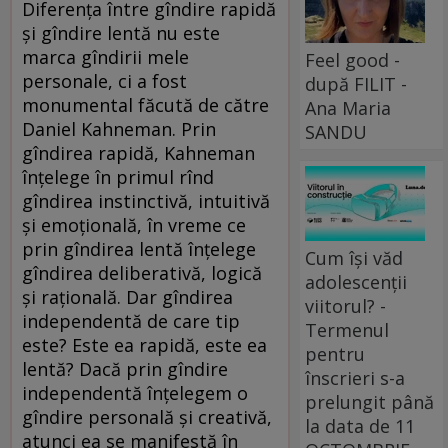
Diferența între gîndire rapidă
și gîndire lentă nu este
marca gîndirii mele
Feel good -
personale, ci a fost
după FILIT -
monumental făcută de către
Ana Maria
Daniel Kahneman. Prin
SANDU
gîndirea rapidă, Kahneman
înțelege în primul rînd
gîndirea instinctivă, intuitivă
și emoțională, în vreme ce
prin gîndirea lentă înțelege
Cum își văd
gîndirea deliberativă, logică
adolescenții
și rațională. Dar gîndirea
viitorul? -
independentă de care tip
Termenul
este? Este ea rapidă, este ea
pentru
lentă? Dacă prin gîndire
înscrieri s-a
independentă înțelegem o
prelungit până
gîndire personală și creativă,
la data de 11
atunci ea se manifestă în