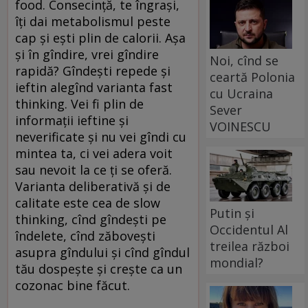
food. Consecință, te îngrași,
îți dai metabolismul peste
cap și ești plin de calorii. Așa
și în gîndire, vrei gîndire
Noi, cînd se
rapidă? Gîndești repede și
ceartă Polonia
ieftin alegînd varianta fast
cu Ucraina
thinking. Vei fi plin de
Sever
informații ieftine și
VOINESCU
neverificate și nu vei gîndi cu
mintea ta, ci vei adera voit
sau nevoit la ce ți se oferă.
Varianta deliberativă și de
calitate este cea de slow
Putin și
thinking, cînd gîndești pe
Occidentul Al
îndelete, cînd zăbovești
treilea război
asupra gîndului și cînd gîndul
mondial?
tău dospește și crește ca un
cozonac bine făcut.