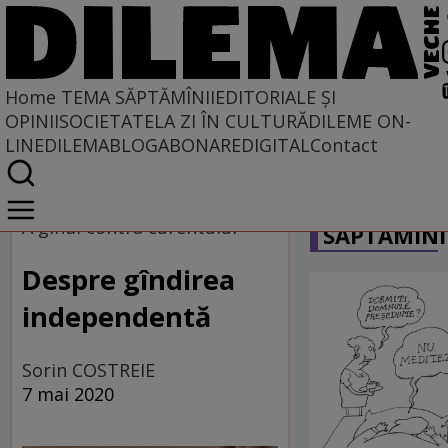
Home
TEMA SĂPTĂMÎNII
EDITORIALE ȘI
OPINII
SOCIETATE
LA ZI ÎN CULTURĂ
DILEME ON-
LINE
DILEMABLOG
ABONARE
DIGITAL
Contact
Home
CARICATU
Tema săptămînii
A gîndi contra curentului
SĂPTĂMÎNI
Despre gîndirea
independentă
Sorin COSTREIE
7 mai 2020