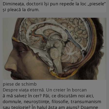
Dimineața, doctorii își pun repede la loc „piesele”
și pleacă la drum.
piese de schimb
Despre viața eternă. Un creier în borcan
ă mă salvez în cer? Păi, ce discutăm noi aici,
domnule, neuroștiințe, filosofie, transumanism
sau teologie? În halul ăsta am ajuns? Doamne