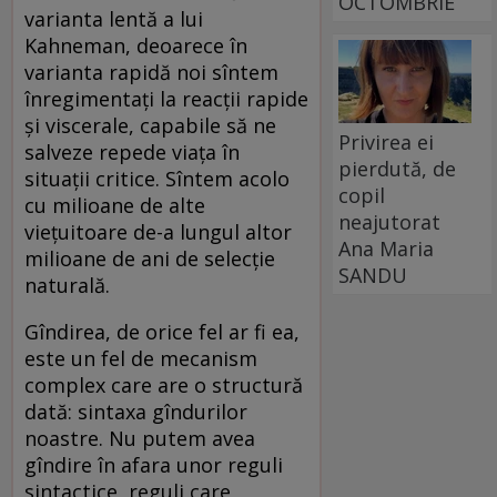
OCTOMBRIE
varianta lentă a lui
Kahneman, deoarece în
varianta rapidă noi sîntem
înregimentați la reacții rapide
și viscerale, capabile să ne
Privirea ei
salveze repede viața în
pierdută, de
situații critice. Sîntem acolo
copil
cu milioane de alte
neajutorat
viețuitoare de-a lungul altor
Ana Maria
milioane de ani de selecție
SANDU
naturală.
Gîndirea, de orice fel ar fi ea,
este un fel de mecanism
complex care are o structură
dată: sintaxa gîndurilor
noastre. Nu putem avea
gîndire în afara unor reguli
sintactice, reguli care