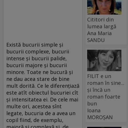
Cititori din
lumea largă
Ana Maria
SANDU
Există bucurii simple şi
bucurii complexe, bucurii
intense şi bucurii palide,
bucurii majore şi bucurii
minore. Toate ne bucură şi
FILIT e un
ne dau acea stare de bine
roman în sine...
mult dorită. Ce le diferenţiază
și încă un
este atît obiectul bucuriei cît
roman foarte
şi intensitatea ei. De cele mai
bun
multe ori, acestea sînt
Ioana
legate, bucuria de a avea un
MOROȘAN
copil fiind, de exemplu,
majoră şi complexă şi, de