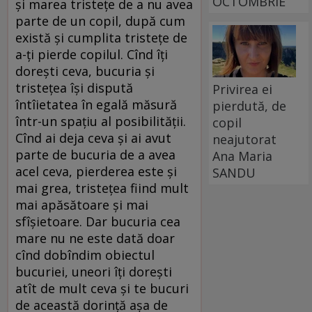
OCTOMBRIE
şi marea tristeţe de a nu avea
parte de un copil, după cum
există şi cumplita tristeţe de
a-ţi pierde copilul. Cînd îţi
doreşti ceva, bucuria şi
tristeţea îşi dispută
Privirea ei
întîietatea în egală măsură
pierdută, de
într-un spaţiu al posibilităţii.
copil
Cînd ai deja ceva şi ai avut
neajutorat
parte de bucuria de a avea
Ana Maria
acel ceva, pierderea este şi
SANDU
mai grea, tristeţea fiind mult
mai apăsătoare şi mai
sfîşietoare. Dar bucuria cea
mare nu ne este dată doar
cînd dobîndim obiectul
bucuriei, uneori îţi doreşti
atît de mult ceva şi te bucuri
de această dorinţă aşa de