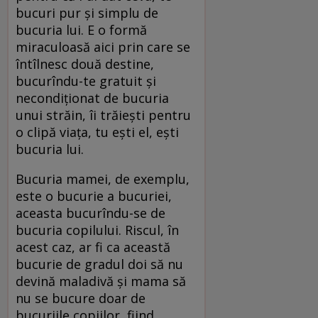
bucuri pur şi simplu de
bucuria lui. E o formă
miraculoasă aici prin care se
întîlnesc două destine,
bucurîndu-te gratuit şi
necondiţionat de bucuria
unui străin, îi trăieşti pentru
o clipă viaţa, tu eşti el, eşti
bucuria lui.
Bucuria mamei, de exemplu,
este o bucurie a bucuriei,
aceasta bucurîndu-se de
bucuria copilului. Riscul, în
acest caz, ar fi ca această
bucurie de gradul doi să nu
devină maladivă şi mama să
nu se bucure doar de
bucuriile copiilor, fiind