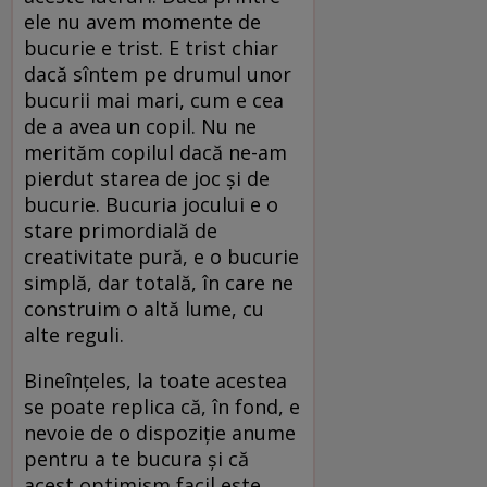
ele nu avem momente de
bucurie e trist. E trist chiar
dacă sîntem pe drumul unor
bucurii mai mari, cum e cea
de a avea un copil. Nu ne
merităm copilul dacă ne-am
pierdut starea de joc şi de
bucurie. Bucuria jocului e o
stare primordială de
creativitate pură, e o bucurie
simplă, dar totală, în care ne
construim o altă lume, cu
alte reguli.
Bineînţeles, la toate acestea
se poate replica că, în fond, e
nevoie de o dispoziţie anume
pentru a te bucura şi că
acest optimism facil este