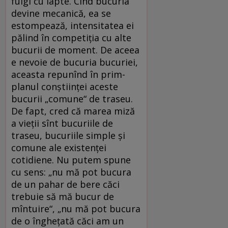
fulgi cu lapte. Cînd bucuria
devine mecanică, ea se
estompează, intensitatea ei
pălind în competiţia cu alte
bucurii de moment. De aceea
e nevoie de bucuria bucuriei,
aceasta repunînd în prim-
planul conştiinţei aceste
bucurii „comune“ de traseu.
De fapt, cred că marea miză
a vieţii sînt bucuriile de
traseu, bucuriile simple şi
comune ale existenţei
cotidiene. Nu putem spune
cu sens: „nu mă pot bucura
de un pahar de bere căci
trebuie să mă bucur de
mîntuire“, „nu mă pot bucura
de o îngheţată căci am un