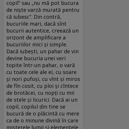
copil“ sau „nu mă pot bucura
de nişte varză murată pentru
că iubesc“. Din contră,
bucuriile mari, dacă sînt
bucurii autentice, creează un
orizont de amplificare a
bucuriilor mici şi simple.
Dacă iubeşti, un pahar de vin
devine bucuria unei veri
topite într-un pahar, o vară
cu toate cele ale ei, cu soare
şi nori pufoşi, cu vînt şi miros
de fîn cosit, cu ploi şi cîntece
de brotăcei, cu nopţi cu mii
de stele şi licurici. Dacă ai un
copil, copilul din tine se
bucură de o plăcintă cu mere
ca de o minune divină în care
misterele lumii şi elementele