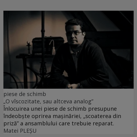
piese de schimb
„O vîscozitate, sau altceva analog”
Înlocuirea unei piese de schimb presupune
îndeobște oprirea mașinăriei, „scoaterea din
priză” a ansamblului care trebuie reparat.
Matei PLEŞU