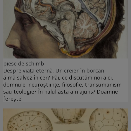
piese de schimb
Despre viața eternă. Un creier în borcan
ă mă salvez în cer? Păi, ce discutăm noi aici,
domnule, neuroștiințe, filosofie, transumanism
sau teologie? În halul ăsta am ajuns? Doamne
ferește!