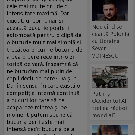
cele mai multe ori, de o
intensitate maximă. Dar,
ciudat, uneori chiar şi
Noi, cînd se
această bucurie poate fi
ceartă Polonia
estompată pentru o clipă de
cu Ucraina
o bucurie mult mai simplă şi
Sever
trecătoare, cum e bucuria de
VOINESCU
a bea o bere rece într-o zi
toridă de vară. Înseamnă că
ne bucurăm mai puţin de
copil decît de bere? Da şi nu.
Da, în sensul în care există o
competiţie internă continuă
Putin și
a bucuriilor care să ne
Occidentul Al
acapareze mintea şi pe
treilea război
moment putem spune că
mondial?
bucuria berii este mai
intensă decît bucuria de a