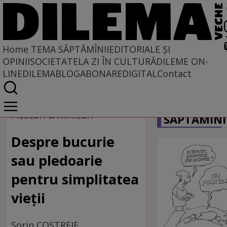
Home
TEMA SĂPTĂMÎNII
EDITORIALE ȘI
OPINII
SOCIETATE
LA ZI ÎN CULTURĂ
DILEME ON-
LINE
DILEMABLOG
ABONARE
DIGITAL
Contact
Home
CARICATU
Tema săptămînii
Fleacuri & nimicuri
SĂPTĂMÎNI
Despre bucurie
sau pledoarie
pentru simplitatea
vieţii
Sorin COSTREIE