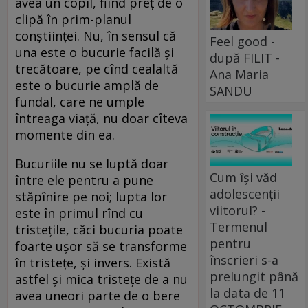
avea un copil, fiind preţ de o
clipă în prim-planul
conştiinţei. Nu, în sensul că
Feel good -
una este o bucurie facilă şi
după FILIT -
trecătoare, pe cînd cealaltă
Ana Maria
este o bucurie amplă de
SANDU
fundal, care ne umple
întreaga viaţă, nu doar cîteva
momente din ea.
Bucuriile nu se luptă doar
Cum își văd
între ele pentru a pune
adolescenții
stăpînire pe noi; lupta lor
viitorul? -
este în primul rînd cu
Termenul
tristeţile, căci bucuria poate
pentru
foarte uşor să se transforme
înscrieri s-a
în tristeţe, şi invers. Există
prelungit până
astfel şi mica tristeţe de a nu
la data de 11
avea uneori parte de o bere