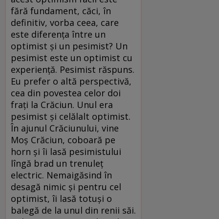
fără fundament, căci, în
definitiv, vorba ceea, care
este diferenţa între un
optimist şi un pesimist? Un
pesimist este un optimist cu
experienţă. Pesimist răspuns.
Eu prefer o altă perspectivă,
cea din povestea celor doi
fraţi la Crăciun. Unul era
pesimist şi celălalt optimist.
În ajunul Crăciunului, vine
Moş Crăciun, coboară pe
horn şi îi lasă pesimistului
lîngă brad un trenuleţ
electric. Nemaigăsind în
desagă nimic şi pentru cel
optimist, îi lasă totuşi o
balegă de la unul din renii săi.