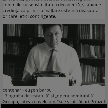
confiniile cu sensibilitatea decadentă, și anume
credința că printr-o înălțare estetică deasupra
oricărei etici contingente.
centenar - eugen barbu
„Biografia detestabilă” și „opera admirabilă”
Groapa, cîteva nuvele din Oaie și ai săi ori Prînzul
de duminică, parabolele decadente Princepele și