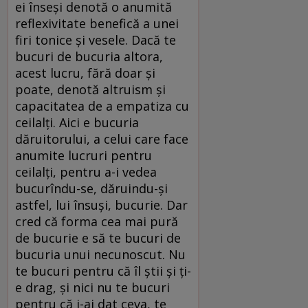
ei înseşi denotă o anumită
reflexivitate benefică a unei
firi tonice şi vesele. Dacă te
bucuri de bucuria altora,
acest lucru, fără doar şi
poate, denotă altruism şi
capacitatea de a empatiza cu
ceilalţi. Aici e bucuria
dăruitorului, a celui care face
anumite lucruri pentru
ceilalţi, pentru a-i vedea
bucurîndu-se, dăruindu-şi
astfel, lui însuşi, bucurie. Dar
cred că forma cea mai pură
de bucurie e să te bucuri de
bucuria unui necunoscut. Nu
te bucuri pentru că îl ştii şi ţi-
e drag, şi nici nu te bucuri
pentru că i-ai dat ceva, te