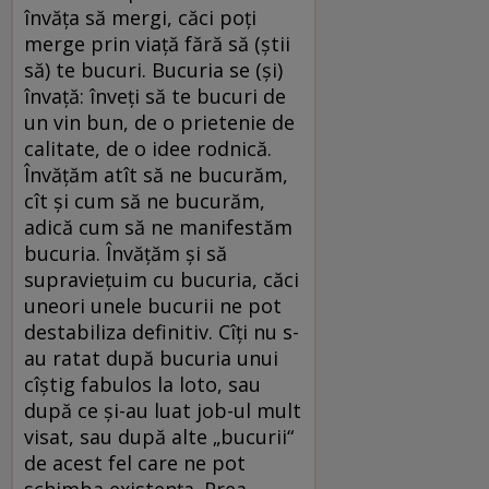
învăţa să mergi, căci poţi
merge prin viaţă fără să (ştii
să) te bucuri. Bucuria se (şi)
învaţă: înveţi să te bucuri de
un vin bun, de o prietenie de
calitate, de o idee rodnică.
Învăţăm atît să ne bucurăm,
cît şi cum să ne bucurăm,
adică cum să ne manifestăm
bucuria. Învăţăm şi să
supravieţuim cu bucuria, căci
uneori unele bucurii ne pot
destabiliza definitiv. Cîţi nu s-
au ratat după bucuria unui
cîştig fabulos la loto, sau
după ce şi-au luat job-ul mult
visat, sau după alte „bucurii“
de acest fel care ne pot
schimba existenţa. Prea