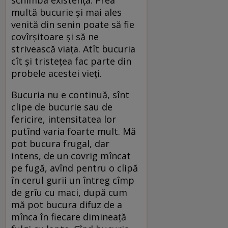
multă bucurie şi mai ales
venită din senin poate să fie
covîrşitoare şi să ne
strivească viaţa. Atît bucuria
cît şi tristeţea fac parte din
probele acestei vieţi.
Bucuria nu e continuă, sînt
clipe de bucurie sau de
fericire, intensitatea lor
putînd varia foarte mult. Mă
pot bucura frugal, dar
intens, de un covrig mîncat
pe fugă, avînd pentru o clipă
în cerul gurii un întreg cîmp
de grîu cu maci, după cum
mă pot bucura difuz de a
mînca în fiecare dimineaţă