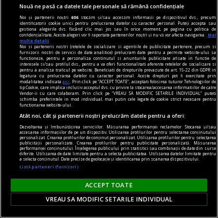
Nouă ne pasă ca datele tale personale să rămână confidențiale
Săptămîna nebunilor sînt titluri de neocolit.
Noi și partenerii noștri
606
stocăm și/sau accesăm informații pe dispozitivul dvs., precum
identificatorii cookie unici pentru prelucrarea datelor cu caracter personal. Puteți accepta sau
gestiona alegerile dvs. făcând clic mai jos sau în orice moment, pe pagina cu politica de
confidențialitate. Aceste alegeri vor fi raportate partenerilor noștri și nu vă vor afecta navigarea.
Mai
multe detalii
Noi si partenerii nostri (retelele de socializare si agentiile de publicitate partenere, precum si
furnizorii nostri de servicii de date analitice) prelucram date pentru a permite website-ului sa
functioneze, pentru a personaliza continutul si anunturile publicitare afisate in functie de
interesele si/sau profilul dvs., pentru a va oferi functionalitati aferente retelelor de socializare si
pentru a analiza traficul pe website. Beneficiati de drepturile prevazute de art. 15-22 din GDPR in
legatura cu prelucrarea datelor cu caracter personal. Aceste drepturi pot fi exercitate prin
modalitatea indicata
aici
. Prin click pe “ACCEPT TOATE”, acceptati folosirea tuturor Tehnologiilor de
tip Cookie, care implica inclusiv acceptul dvs. cu privire la stocarea/accesarea informatiilor de catre
Vendor-ii cu care colaboram. Prin click pe “VREAU SA MODIFIC SETARILE INDIVIDUAL” puteti
schimba preferintele in mod individual, mai putin cele legate de cookie strict necesare pentru
functionarea website-ului.
Atât noi, cât și partenerii noștri prelucrăm datele pentru a oferi:
Dezvoltarea și îmbunătățirea serviciilor. Măsurarea performanței reclamelor. Stocarea și/sau
accesarea informațiilor de pe un dispozitiv. Utilizarea profilurilor pentru selectarea conținutului
personalizat. Crearea profilurilor de conținut personalizat. Utilizarea profilurilor pentru selectarea
publicității personalizate. Crearea profilurilor pentru publicitate personalizată. Măsurarea
performanței conținutului. Înțelegerea publicului prin statistici sau combinații de date din surse
diferite. Utilizarea de date limitate pentru a selecta publicitatea. Utilizarea datelor limitate pentru
centenar - eugen barbu
a selecta conținutul. Date precise de geolocație și identificarea prin scanarea dispozitivului.
Listă parteneri (furnizori)
Montaje despre un mare prozator
Din dorința de a da autenticitate însemnării,
ACCEPT TOATE
autorul s-a slujit și de propria biografie. Cititorul
VREAU SA MODIFIC SETARILE INDIVIDUAL
va fi înțeles astfel semnificația primului montaj.