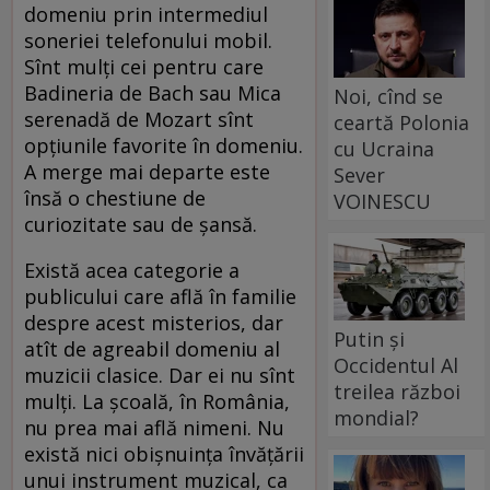
domeniu prin intermediul
soneriei telefonului mobil.
Sînt mulţi cei pentru care
Badineria de Bach sau Mica
Noi, cînd se
serenadă de Mozart sînt
ceartă Polonia
opţiunile favorite în domeniu.
cu Ucraina
A merge mai departe este
Sever
însă o chestiune de
VOINESCU
curiozitate sau de şansă.
Există acea categorie a
publicului care află în familie
despre acest misterios, dar
Putin și
atît de agreabil domeniu al
Occidentul Al
muzicii clasice. Dar ei nu sînt
treilea război
mulţi. La şcoală, în România,
mondial?
nu prea mai află nimeni. Nu
există nici obişnuinţa învăţării
unui instrument muzical, ca