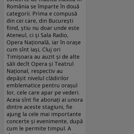
România se împarte în două
categorii. Prima e compusă
din cei care, din Bucureşti
fiind, ştiu nu doar unde este
Ateneul, ci şi Sala Radio,
Opera Naţională, iar în oraşe
cum sînt Iaşi, Cluj ori
Timişoara au auzit şi de alte
săli decît Opera şi Teatrul
Naţional, respectiv au
depăşit nivelul clădirilor
emblematice pentru oraşul
lor, cele care apar pe vederi.
Aceia sînt fie abonaţi ai unora
dintre aceste stagiuni, fie
ajung la cele mai importante
concerte şi evenimente, după
cum le permite timpul. A