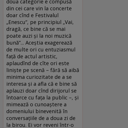
doua categorie e compusă
din cei care vin la concerte
doar cînd e Festivalul
„Enescu“, pe principiul „Vai,
dragă, ce bine că se mai
poate auzi şi la noi muzică
bună“... Aceştia exagerează
de multe ori cu entuziasmul
faţă de actul artistic,
aplaudînd de cîte ori este
linişte pe scenă – fără să aibă
minima curiozitate de a se
interesa şi a afla că e bine să
aplauzi doar cînd dirijorul se
întoarce cu faţa la public –, şi
mimează o cunoaştere a
domeniului binevenită în
conversaţiile de a doua zi de
la birou. Ei vor reveni într-o