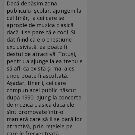
Dacă depăşim zona
publicului şcolar, ajungem la
cel tînăr, la cei care se
apropie de muzica clasică
dacă li se pare că e cool. Şi
dat fiind că e o chestiune
exclusivistă, ea poate fi
destul de atractivă. Totuşi,
pentru a ajunge la ea trebuie
să afli că există şi mai ales
unde poate fi ascultată.
Aşadar, tinerii, cei care
compun acel public născut
după 1990, ajung la concerte
de muzică clasică dacă ele
sînt promovate într-o
manieră care să li se pară lor
atractivă, prin reţelele pe
care le frecventează