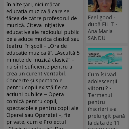
în alte ţări, nici măcar
educaţia muzicală care se
Feel good -
făcea de către profesorul de
după FILIT -
muzică. Cîteva iniţiative
Ana Maria
educative ale radioului public
SANDU
de a aduce muzica clasică sau
teatrul în şcoli – „Ora de
educaţie muzicală“, „Ascultă 5
minute de muzică clasică“ –
nu sînt suficiente pentru a
crea un curent veritabil.
Cum își văd
Concerte şi spectacole
adolescenții
pentru copii există fie ca
viitorul? -
acţiuni publice – Opera
Termenul
comică pentru copii,
pentru
spectacolele pentru copii ale
înscrieri s-a
Operei sau Operetei –, fie
prelungit până
private, cum e Proiectul
la data de 11
„Clasic e fantastic“. Dar