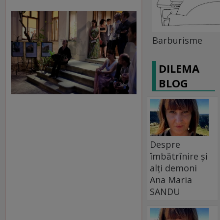
Barburisme
DILEMA
BLOG
Despre
îmbătrînire și
alți demoni
Ana Maria
SANDU