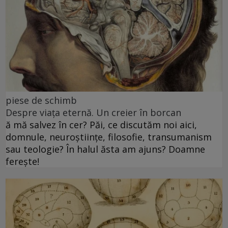
piese de schimb
Despre viața eternă. Un creier în borcan
ă mă salvez în cer? Păi, ce discutăm noi aici,
domnule, neuroștiințe, filosofie, transumanism
sau teologie? În halul ăsta am ajuns? Doamne
ferește!