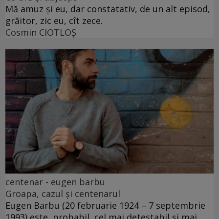
Mă amuz și eu, dar constatativ, de un alt episod,
grăitor, zic eu, cît zece.
Cosmin CIOTLOŞ
centenar - eugen barbu
Groapa, cazul și centenarul
Eugen Barbu (20 februarie 1924 – 7 septembrie
1993) este, probabil, cel mai detestabil și mai