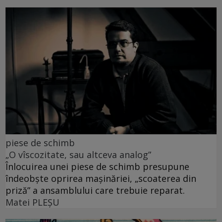
piese de schimb
„O vîscozitate, sau altceva analog”
Înlocuirea unei piese de schimb presupune
îndeobște oprirea mașinăriei, „scoaterea din
priză” a ansamblului care trebuie reparat.
Matei PLEŞU