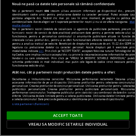
Nouă ne pasă ca datele tale personale să rămână confidențiale
Noi și partenerii noștri
606
stocăm și/sau accesăm informații pe dispozitivul dvs., precum
identificatorii cookie unici pentru prelucrarea datelor cu caracter personal. Puteți accepta sau
gestiona alegerile dvs. făcând clic mai jos sau în orice moment, pe pagina cu politica de
confidențialitate. Aceste alegeri vor fi raportate partenerilor noștri și nu vă vor afecta navigarea.
Mai
multe detalii
Noi si partenerii nostri (retelele de socializare si agentiile de publicitate partenere, precum si
furnizorii nostri de servicii de date analitice) prelucram date pentru a permite website-ului sa
functioneze, pentru a personaliza continutul si anunturile publicitare afisate in functie de
interesele si/sau profilul dvs., pentru a va oferi functionalitati aferente retelelor de socializare si
pentru a analiza traficul pe website. Beneficiati de drepturile prevazute de art. 15-22 din GDPR in
legatura cu prelucrarea datelor cu caracter personal. Aceste drepturi pot fi exercitate prin
modalitatea indicata
aici
. Prin click pe “ACCEPT TOATE”, acceptati folosirea tuturor Tehnologiilor de
tip Cookie, care implica inclusiv acceptul dvs. cu privire la stocarea/accesarea informatiilor de catre
Vendor-ii cu care colaboram. Prin click pe “VREAU SA MODIFIC SETARILE INDIVIDUAL” puteti
schimba preferintele in mod individual, mai putin cele legate de cookie strict necesare pentru
functionarea website-ului.
centenar - eugen barbu
Atât noi, cât și partenerii noștri prelucrăm datele pentru a oferi:
Cele trei „Grații” ale „Împăratului Mahalalei”
Dezvoltarea și îmbunătățirea serviciilor. Măsurarea performanței reclamelor. Stocarea și/sau
accesarea informațiilor de pe un dispozitiv. Utilizarea profilurilor pentru selectarea conținutului
personalizat. Crearea profilurilor de conținut personalizat. Utilizarea profilurilor pentru selectarea
Se pune, astfel, întrebarea ce ratează și unde
publicității personalizate. Crearea profilurilor pentru publicitate personalizată. Măsurarea
performanței conținutului. Înțelegerea publicului prin statistici sau combinații de date din surse
ratează acest scriitor: fie în proasta dozare a
diferite. Utilizarea de date limitate pentru a selecta publicitatea. Utilizarea datelor limitate pentru
a selecta conținutul. Date precise de geolocație și identificarea prin scanarea dispozitivului.
elementului senzațional, fie în inabila folosire a
Listă parteneri (furnizori)
șablonului ideologic.
ACCEPT TOATE
VREAU SA MODIFIC SETARILE INDIVIDUAL