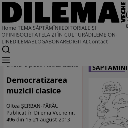
Home
TEMA SĂPTĂMÎNII
EDITORIALE ȘI
OPINII
SOCIETATE
LA ZI ÎN CULTURĂ
DILEME ON-
LINE
DILEMABLOG
ABONARE
DIGITAL
Contact
Home
CARICATU
Tema săptămînii
Unora le place muzica clasică
SĂPTĂMÎNI
Democratizarea
muzicii clasice
Oltea ŞERBAN-PÂRÂU
Publicat în Dilema Veche nr.
496 din 15-21 august 2013