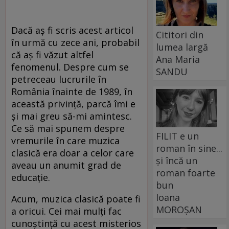
Dacă aş fi scris acest articol
Cititori din
în urmă cu zece ani, probabil
lumea largă
că aş fi văzut altfel
Ana Maria
fenomenul. Despre cum se
SANDU
petreceau lucrurile în
România înainte de 1989, în
această privinţă, parcă îmi e
şi mai greu să-mi amintesc.
Ce să mai spunem despre
FILIT e un
vremurile în care muzica
roman în sine...
clasică era doar a celor care
și încă un
aveau un anumit grad de
roman foarte
educaţie.
bun
Ioana
Acum, muzica clasică poate fi
MOROȘAN
a oricui. Cei mai mulţi fac
cunoştinţă cu acest misterios