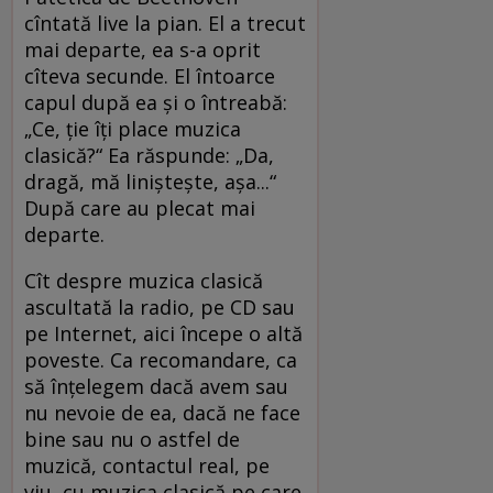
cîntată live la pian. El a trecut
mai departe, ea s-a oprit
cîteva secunde. El întoarce
capul după ea şi o întreabă:
„Ce, ţie îţi place muzica
clasică?“ Ea răspunde: „Da,
dragă, mă linişteşte, aşa...“
După care au plecat mai
departe.
Cît despre muzica clasică
ascultată la radio, pe CD sau
pe Internet, aici începe o altă
poveste. Ca recomandare, ca
să înţelegem dacă avem sau
nu nevoie de ea, dacă ne face
bine sau nu o astfel de
muzică, contactul real, pe
viu, cu muzica clasică pe care