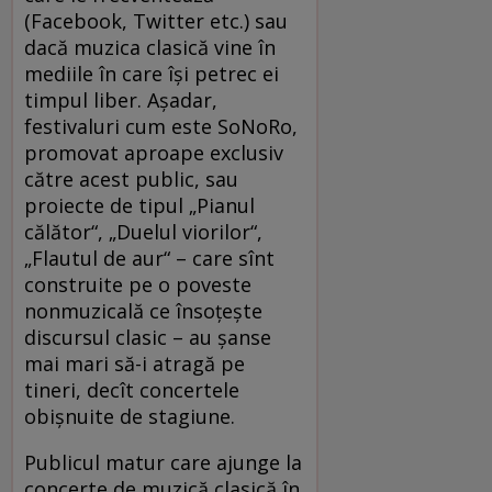
(Facebook, Twitter etc.) sau
dacă muzica clasică vine în
mediile în care îşi petrec ei
timpul liber. Aşadar,
festivaluri cum este SoNoRo,
promovat aproape exclusiv
către acest public, sau
proiecte de tipul „Pianul
călător“, „Duelul viorilor“,
„Flautul de aur“ – care sînt
construite pe o poveste
nonmuzicală ce însoţeşte
discursul clasic – au şanse
mai mari să-i atragă pe
tineri, decît concertele
obişnuite de stagiune.
Publicul matur care ajunge la
concerte de muzică clasică în