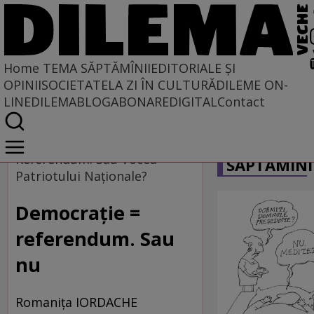
Home
TEMA SĂPTĂMÎNII
EDITORIALE ȘI
OPINII
SOCIETATE
LA ZI ÎN CULTURĂ
DILEME ON-
LINE
DILEMABLOG
ABONARE
DIGITAL
Contact
Home
CARICATU
Tema săptămînii
Referendum. Sau Vocea
SĂPTĂMÎNI
Patriotului Naţionale?
Democraţie =
referendum. Sau
nu
Romaniţa IORDACHE