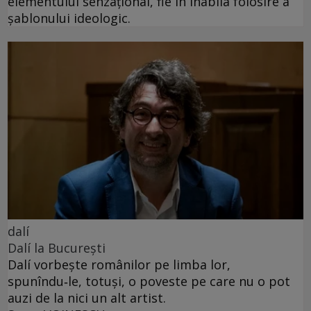
elementului senzațional, fie în inabila folosire a
șablonului ideologic.
dalí
Dalí la București
Dalí vorbește românilor pe limba lor,
spunîndu‑le, totuși, o poveste pe care nu o pot
auzi de la nici un alt artist.