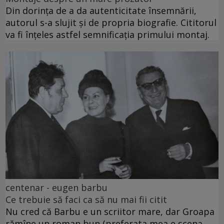
Din dorința de a da autenticitate însemnării,
autorul s-a slujit și de propria biografie. Cititorul
va fi înțeles astfel semnificația primului montaj.
centenar - eugen barbu
Ce trebuie să faci ca să nu mai fii citit
Nu cred că Barbu e un scriitor mare, dar Groapa
rămîne un roman bun (preferata mea e scena