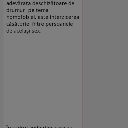
adevărata deschizătoare de
drumuri pe tema
homofobiei, este interzicerea
căsătoriei între persoanele
de același sex.
În cadrul audierilor care au