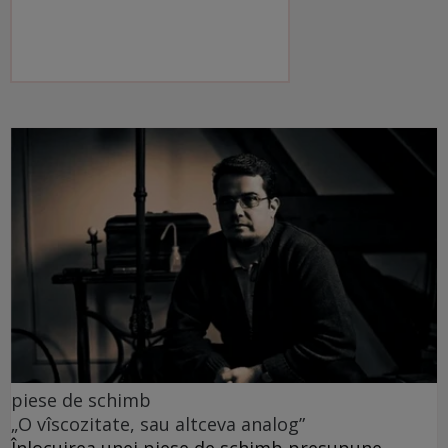
piese de schimb
„O vîscozitate, sau altceva analog”