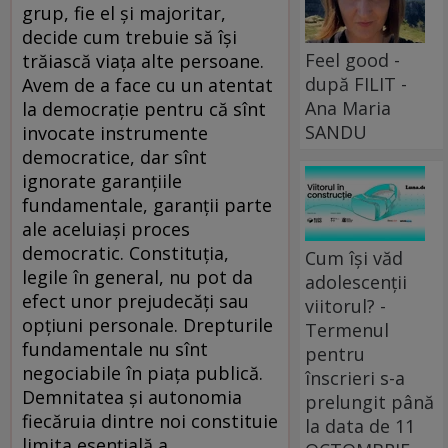
grup, fie el și majoritar,
decide cum trebuie să își
Feel good -
trăiască viața alte persoane.
după FILIT -
Avem de a face cu un atentat
Ana Maria
la democrație pentru că sînt
SANDU
invocate instrumente
democratice, dar sînt
ignorate garanțiile
fundamentale, garanții parte
ale aceluiași proces
democratic. Constituția,
Cum își văd
legile în general, nu pot da
adolescenții
efect unor prejudecăți sau
viitorul? -
opțiuni personale. Drepturile
Termenul
fundamentale nu sînt
pentru
negociabile în piața publică.
înscrieri s-a
Demnitatea și autonomia
prelungit până
fiecăruia dintre noi constituie
la data de 11
limita esențială a