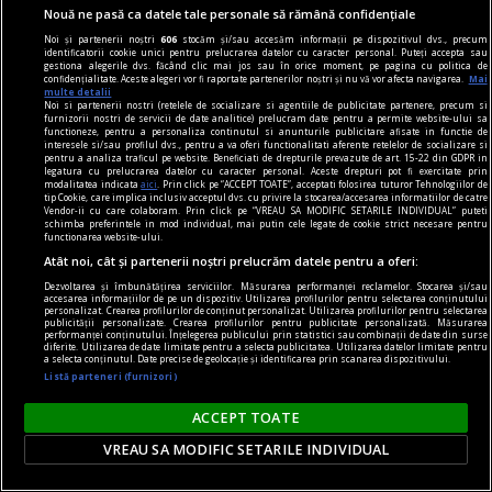
lui Cristofor Columb.
Nouă ne pasă ca datele tale personale să rămână confidențiale
Noi și partenerii noștri
606
stocăm și/sau accesăm informații pe dispozitivul dvs., precum
identificatorii cookie unici pentru prelucrarea datelor cu caracter personal. Puteți accepta sau
gestiona alegerile dvs. făcând clic mai jos sau în orice moment, pe pagina cu politica de
confidențialitate. Aceste alegeri vor fi raportate partenerilor noștri și nu vă vor afecta navigarea.
Mai
multe detalii
Noi si partenerii nostri (retelele de socializare si agentiile de publicitate partenere, precum si
furnizorii nostri de servicii de date analitice) prelucram date pentru a permite website-ului sa
functioneze, pentru a personaliza continutul si anunturile publicitare afisate in functie de
interesele si/sau profilul dvs., pentru a va oferi functionalitati aferente retelelor de socializare si
pentru a analiza traficul pe website. Beneficiati de drepturile prevazute de art. 15-22 din GDPR in
legatura cu prelucrarea datelor cu caracter personal. Aceste drepturi pot fi exercitate prin
modalitatea indicata
aici
. Prin click pe “ACCEPT TOATE”, acceptati folosirea tuturor Tehnologiilor de
tip Cookie, care implica inclusiv acceptul dvs. cu privire la stocarea/accesarea informatiilor de catre
Vendor-ii cu care colaboram. Prin click pe “VREAU SA MODIFIC SETARILE INDIVIDUAL” puteti
schimba preferintele in mod individual, mai putin cele legate de cookie strict necesare pentru
functionarea website-ului.
Atât noi, cât și partenerii noștri prelucrăm datele pentru a oferi:
Dezvoltarea și îmbunătățirea serviciilor. Măsurarea performanței reclamelor. Stocarea și/sau
accesarea informațiilor de pe un dispozitiv. Utilizarea profilurilor pentru selectarea conținutului
personalizat. Crearea profilurilor de conținut personalizat. Utilizarea profilurilor pentru selectarea
publicității personalizate. Crearea profilurilor pentru publicitate personalizată. Măsurarea
performanței conținutului. Înțelegerea publicului prin statistici sau combinații de date din surse
dalí
diferite. Utilizarea de date limitate pentru a selecta publicitatea. Utilizarea datelor limitate pentru
a selecta conținutul. Date precise de geolocație și identificarea prin scanarea dispozitivului.
Gala
Listă parteneri (furnizori)
Numai Gala și Dalí sînt deghizați într‑o mitologie
ACCEPT TOATE
deja indestructibilă.
VREAU SA MODIFIC SETARILE INDIVIDUAL