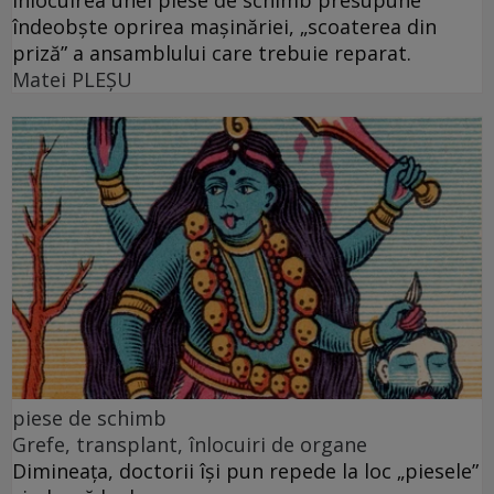
Înlocuirea unei piese de schimb presupune
îndeobște oprirea mașinăriei, „scoaterea din
priză” a ansamblului care trebuie reparat.
Matei PLEŞU
piese de schimb
Grefe, transplant, înlocuiri de organe
Dimineața, doctorii își pun repede la loc „piesele”