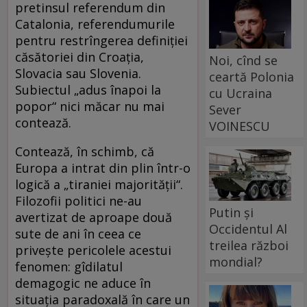
pretinsul referendum din
Catalonia, referendumurile
pentru restrîngerea definiției
căsătoriei din Croația,
Noi, cînd se
Slovacia sau Slovenia.
ceartă Polonia
Subiectul „adus înapoi la
cu Ucraina
popor“ nici măcar nu mai
Sever
contează.
VOINESCU
Contează, în schimb, că
Europa a intrat din plin într-o
logică a „tiraniei majorității“.
Filozofii politici ne-au
Putin și
avertizat de aproape două
Occidentul Al
sute de ani în ceea ce
treilea război
privește pericolele acestui
mondial?
fenomen: gîdilatul
demagogic ne aduce în
situația paradoxală în care un