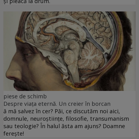
și pleacă la drum.
piese de schimb
Despre viața eternă. Un creier în borcan
ă mă salvez în cer? Păi, ce discutăm noi aici,
domnule, neuroștiințe, filosofie, transumanism
sau teologie? În halul ăsta am ajuns? Doamne
ferește!