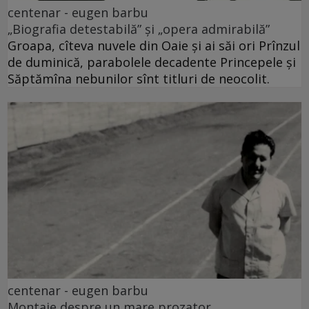
centenar - eugen barbu
„Biografia detestabilă” și „opera admirabilă”
Groapa, cîteva nuvele din Oaie și ai săi ori Prînzul
de duminică, parabolele decadente Princepele și
Săptămîna nebunilor sînt titluri de neocolit.
centenar - eugen barbu
Montaje despre un mare prozator