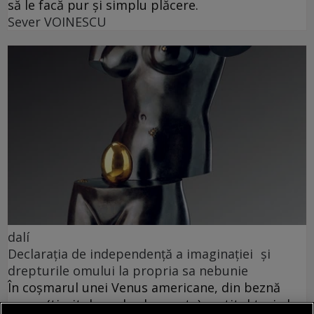
să le facă pur și simplu plăcere.
Sever VOINESCU
dalí
Declarația de independență a imaginației și
drepturile omului la propria sa nebunie
În coșmarul unei Venus americane, din beznă
apare (ticsit de umbrele uscate) vestitul taxi al