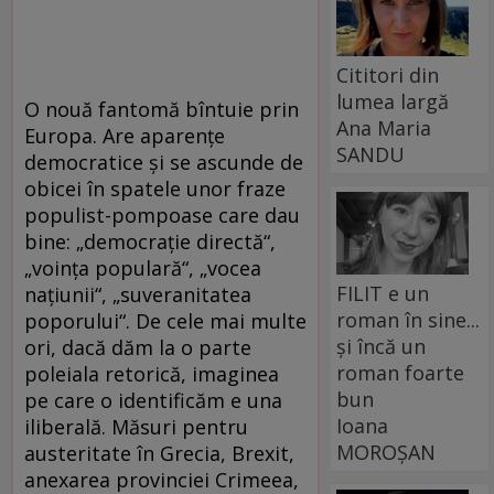
Cititori din
lumea largă
O nouă fantomă bîntuie prin
Ana Maria
Europa. Are aparențe
SANDU
democratice și se ascunde de
obicei în spatele unor fraze
populist-pompoase care dau
bine: „democrație directă“,
„voința populară“, „vocea
FILIT e un
națiunii“, „suveranitatea
roman în sine...
poporului“. De cele mai multe
și încă un
ori, dacă dăm la o parte
roman foarte
poleiala retorică, imaginea
bun
pe care o identificăm e una
Ioana
iliberală. Măsuri pentru
MOROȘAN
austeritate în Grecia, Brexit,
anexarea provinciei Crimeea,