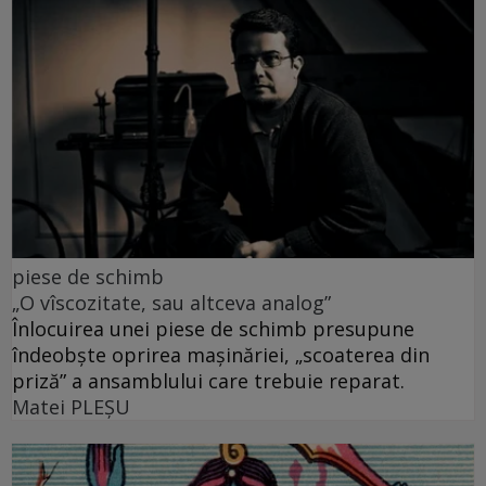
piese de schimb
„O vîscozitate, sau altceva analog”
Înlocuirea unei piese de schimb presupune
îndeobște oprirea mașinăriei, „scoaterea din
priză” a ansamblului care trebuie reparat.
Matei PLEŞU