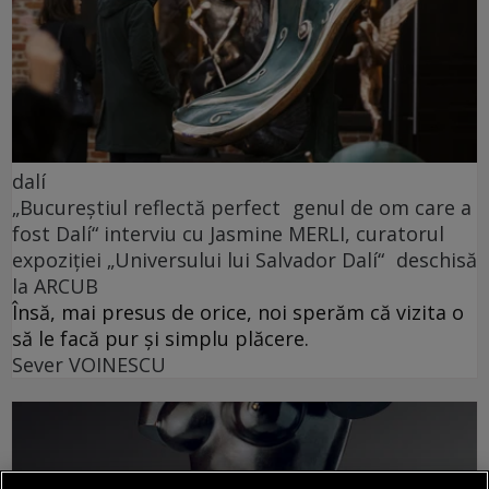
dalí
„Bucureștiul reflectă perfect genul de om care a
fost Dalí“ interviu cu Jasmine MERLI, curatorul
expoziției „Universului lui Salvador Dalí“ deschisă
la ARCUB
Însă, mai presus de orice, noi sperăm că vizita o
să le facă pur și simplu plăcere.
Sever VOINESCU