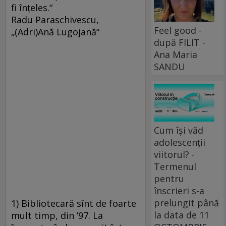
fi înţeles.“
Radu Paraschivescu,
Feel good -
„(Adri)Ană Lugojană“
după FILIT -
Ana Maria
SANDU
Cum își văd
adolescenții
viitorul? -
Termenul
pentru
înscrieri s-a
prelungit până
1) Bibliotecară sînt de foarte
la data de 11
mult timp, din ’97. La