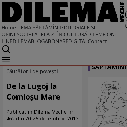
Home
TEMA SĂPTĂMÎNII
EDITORIALE ȘI
OPINII
SOCIETATE
LA ZI ÎN CULTURĂ
DILEME ON-
LINE
DILEMABLOG
ABONARE
DIGITAL
Contact
Home
CARICATU
Tema săptămînii
Ca la carte - Proiectul
SĂPTĂMÎNI
Căutătorii de poveşti
De la Lugoj la
Comloşu Mare
Publicat în Dilema Veche nr.
462 din 20-26 decembrie 2012