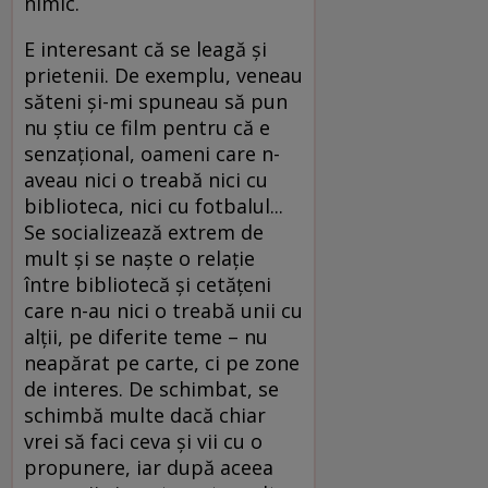
nimic.
E interesant că se leagă şi
prietenii. De exemplu, veneau
săteni şi-mi spuneau să pun
nu ştiu ce film pentru că e
senzaţional, oameni care n-
aveau nici o treabă nici cu
biblioteca, nici cu fotbalul...
Se socializează extrem de
mult şi se naşte o relaţie
între bibliotecă şi cetăţeni
care n-au nici o treabă unii cu
alţii, pe diferite teme – nu
neapărat pe carte, ci pe zone
de interes. De schimbat, se
schimbă multe dacă chiar
vrei să faci ceva şi vii cu o
propunere, iar după aceea