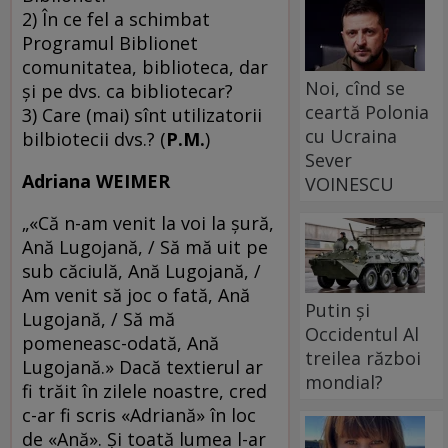
2) În ce fel a schimbat
Programul Biblionet
comunitatea, biblioteca, dar
Noi, cînd se
şi pe dvs. ca bibliotecar?
ceartă Polonia
3) Care (mai) sînt utilizatorii
cu Ucraina
bilbiotecii dvs.? (
P.M.
)
Sever
Adriana WEIMER
VOINESCU
„«Că n-am venit la voi la şură,
Ană Lugojană, / Să mă uit pe
sub căciulă, Ană Lugojană, /
Am venit să joc o fată, Ană
Putin și
Lugojană, / Să mă
Occidentul Al
pomeneasc-odată, Ană
treilea război
Lugojană.» Dacă textierul ar
mondial?
fi trăit în zilele noastre, cred
c-ar fi scris «Adriană» în loc
de «Ană». Şi toată lumea l-ar