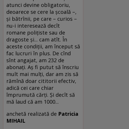
atunci devine obligatoriu,
deoarece se cere la şcoală –,
şi bătrînii, pe care – curios –
nu-i interesează decît
romane poliţiste sau de
dragoste şi... cam atît. În
aceste condiţii, am început să
fac lucruri în plus. De cînd
sînt angajat, am 232 de
abonaţi. Aş fi putut să înscriu
mult mai mulţi, dar am zis să
rămînă doar cititorii efectiv,
adică cei care chiar
împrumută cărţi. Şi decît să
mă laud că am 1000...
anchetă realizată de
Patricia
MIHAIL