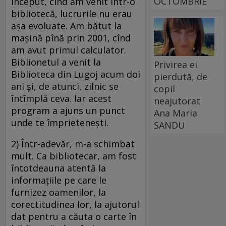
OCTOMBRIE
început, cînd am venit într-o
bibliotecă, lucrurile nu erau
aşa evoluate. Am bătut la
maşină pînă prin 2001, cînd
am avut primul calculator.
Biblionetul a venit la
Privirea ei
Biblioteca din Lugoj acum doi
pierdută, de
ani şi, de atunci, zilnic se
copil
întîmplă ceva. Iar acest
neajutorat
program a ajuns un punct
Ana Maria
unde te împrieteneşti.
SANDU
2) Într-adevăr, m-a schimbat
mult. Ca bibliotecar, am fost
întotdeauna atentă la
informaţiile pe care le
furnizez oamenilor, la
corectitudinea lor, la ajutorul
dat pentru a căuta o carte în