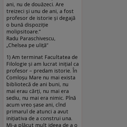
ani, nu de douăzeci. Are
treizeci şi unu de ani, a fost
profesor de istorie şi degajă
o bună dispoziţie
molipsitoare.“
Radu Paraschivescu,
„Chelsea pe uliţă“
1) Am terminat Facultatea de
Filologie şi am lucrat iniţial ca
profesor – predam istorie. În
Comloşu Mare nu mai exista
bibliotecă de ani buni, nu
mai erau cărţi, nu mai era
sediu, nu mai era nimic. Pînă
acum vreo şase ani, cînd
primarul de atunci a avut
iniţiativa de a construi una.
Mi-a plăcut mult ideea de a o