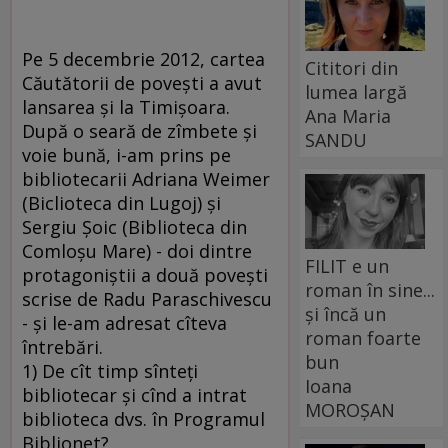
Pe 5 decembrie 2012, cartea
Cititori din
Căutătorii de poveşti a avut
lumea largă
lansarea şi la Timişoara.
Ana Maria
După o seară de zîmbete şi
SANDU
voie bună, i-am prins pe
bibliotecarii Adriana Weimer
(Biclioteca din Lugoj) şi
Sergiu Şoic (Biblioteca din
Comloşu Mare) - doi dintre
FILIT e un
protagoniştii a două poveşti
roman în sine...
scrise de Radu Paraschivescu
și încă un
- şi le-am adresat cîteva
roman foarte
întrebări.
bun
1) De cît timp sînteţi
Ioana
bibliotecar şi cînd a intrat
MOROȘAN
biblioteca dvs. în Programul
Biblionet?