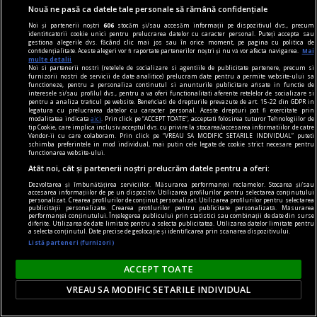
Nouă ne pasă ca datele tale personale să rămână confidențiale
Noi și partenerii noștri
606
stocăm și/sau accesăm informații pe dispozitivul dvs., precum
identificatorii cookie unici pentru prelucrarea datelor cu caracter personal. Puteți accepta sau
gestiona alegerile dvs. făcând clic mai jos sau în orice moment, pe pagina cu politica de
confidențialitate. Aceste alegeri vor fi raportate partenerilor noștri și nu vă vor afecta navigarea.
Mai
multe detalii
Noi si partenerii nostri (retelele de socializare si agentiile de publicitate partenere, precum si
furnizorii nostri de servicii de date analitice) prelucram date pentru a permite website-ului sa
functioneze, pentru a personaliza continutul si anunturile publicitare afisate in functie de
interesele si/sau profilul dvs., pentru a va oferi functionalitati aferente retelelor de socializare si
pentru a analiza traficul pe website. Beneficiati de drepturile prevazute de art. 15-22 din GDPR in
legatura cu prelucrarea datelor cu caracter personal. Aceste drepturi pot fi exercitate prin
modalitatea indicata
aici
. Prin click pe “ACCEPT TOATE”, acceptati folosirea tuturor Tehnologiilor de
tip Cookie, care implica inclusiv acceptul dvs. cu privire la stocarea/accesarea informatiilor de catre
dalí
Vendor-ii cu care colaboram. Prin click pe “VREAU SA MODIFIC SETARILE INDIVIDUAL” puteti
schimba preferintele in mod individual, mai putin cele legate de cookie strict necesare pentru
Declarația de independență a imaginației și
functionarea website-ului.
drepturile omului la propria sa nebunie
Atât noi, cât și partenerii noștri prelucrăm datele pentru a oferi:
În coșmarul unei Venus americane, din beznă
Dezvoltarea și îmbunătățirea serviciilor. Măsurarea performanței reclamelor. Stocarea și/sau
accesarea informațiilor de pe un dispozitiv. Utilizarea profilurilor pentru selectarea conținutului
apare (ticsit de umbrele uscate) vestitul taxi al
personalizat. Crearea profilurilor de conținut personalizat. Utilizarea profilurilor pentru selectarea
publicității personalizate. Crearea profilurilor pentru publicitate personalizată. Măsurarea
performanței conținutului. Înțelegerea publicului prin statistici sau combinații de date din surse
lui Cristofor Columb.
diferite. Utilizarea de date limitate pentru a selecta publicitatea. Utilizarea datelor limitate pentru
a selecta conținutul. Date precise de geolocație și identificarea prin scanarea dispozitivului.
Listă parteneri (furnizori)
ACCEPT TOATE
VREAU SA MODIFIC SETARILE INDIVIDUAL