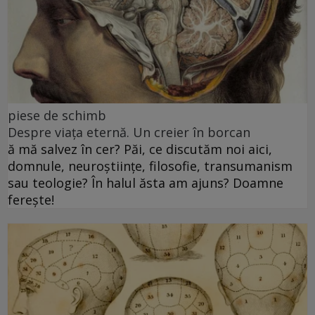
piese de schimb
Despre viața eternă. Un creier în borcan
ă mă salvez în cer? Păi, ce discutăm noi aici,
domnule, neuroștiințe, filosofie, transumanism
sau teologie? În halul ăsta am ajuns? Doamne
ferește!