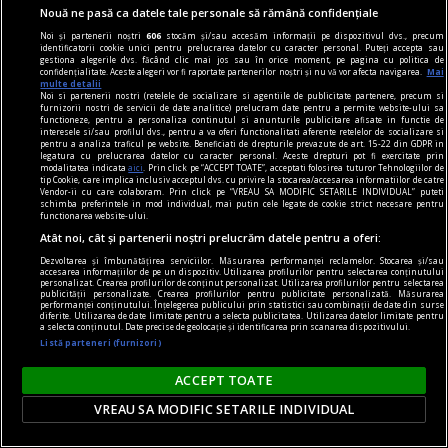
Nouă ne pasă ca datele tale personale să rămână confidențiale
Noi și partenerii noștri
606
stocăm și/sau accesăm informații pe dispozitivul dvs., precum
identificatorii cookie unici pentru prelucrarea datelor cu caracter personal. Puteți accepta sau
gestiona alegerile dvs. făcând clic mai jos sau în orice moment, pe pagina cu politica de
confidențialitate. Aceste alegeri vor fi raportate partenerilor noștri și nu vă vor afecta navigarea.
Mai
multe detalii
Noi si partenerii nostri (retelele de socializare si agentiile de publicitate partenere, precum si
furnizorii nostri de servicii de date analitice) prelucram date pentru a permite website-ului sa
functioneze, pentru a personaliza continutul si anunturile publicitare afisate in functie de
interesele si/sau profilul dvs., pentru a va oferi functionalitati aferente retelelor de socializare si
pentru a analiza traficul pe website. Beneficiati de drepturile prevazute de art. 15-22 din GDPR in
legatura cu prelucrarea datelor cu caracter personal. Aceste drepturi pot fi exercitate prin
modalitatea indicata
aici
. Prin click pe “ACCEPT TOATE”, acceptati folosirea tuturor Tehnologiilor de
tip Cookie, care implica inclusiv acceptul dvs. cu privire la stocarea/accesarea informatiilor de catre
Vendor-ii cu care colaboram. Prin click pe “VREAU SA MODIFIC SETARILE INDIVIDUAL” puteti
schimba preferintele in mod individual, mai putin cele legate de cookie strict necesare pentru
functionarea website-ului.
Atât noi, cât și partenerii noștri prelucrăm datele pentru a oferi:
Dezvoltarea și îmbunătățirea serviciilor. Măsurarea performanței reclamelor. Stocarea și/sau
accesarea informațiilor de pe un dispozitiv. Utilizarea profilurilor pentru selectarea conținutului
personalizat. Crearea profilurilor de conținut personalizat. Utilizarea profilurilor pentru selectarea
publicității personalizate. Crearea profilurilor pentru publicitate personalizată. Măsurarea
performanței conținutului. Înțelegerea publicului prin statistici sau combinații de date din surse
diferite. Utilizarea de date limitate pentru a selecta publicitatea. Utilizarea datelor limitate pentru
a selecta conținutul. Date precise de geolocație și identificarea prin scanarea dispozitivului.
Listă parteneri (furnizori)
ACCEPT TOATE
VREAU SA MODIFIC SETARILE INDIVIDUAL