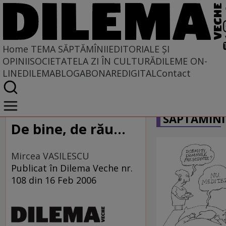
Home
TEMA SĂPTĂMÎNII
EDITORIALE ȘI
OPINII
SOCIETATE
LA ZI ÎN CULTURĂ
DILEME ON-
LINE
DILEMABLOG
ABONARE
DIGITAL
Contact
Home
CARICATU
Tema săptămînii
SĂPTĂMÎNI
De bine, de rău...
Mircea VASILESCU
Publicat în Dilema Veche nr.
108 din 16 Feb 2006