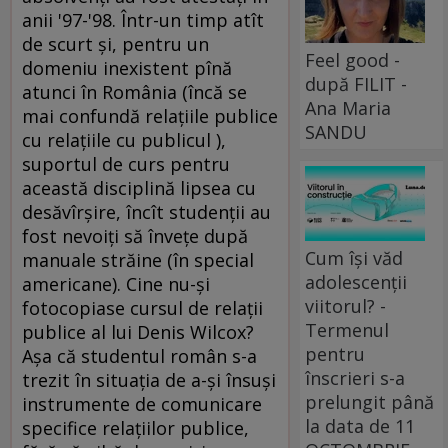
Feel good -
după FILIT -
Ana Maria
SANDU
Cum își văd
adolescenții
viitorul? -
Termenul
pentru
înscrieri s-a
prelungit până
la data de 11