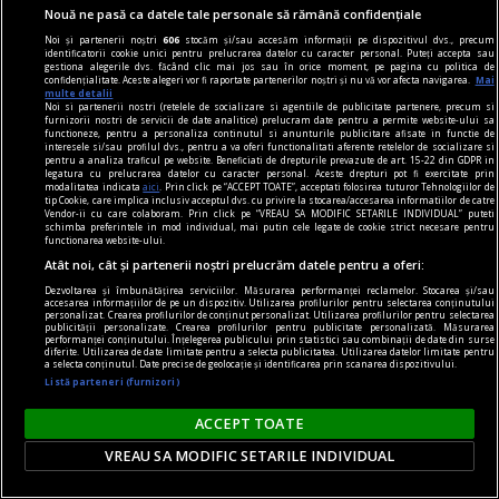
Dragă Domnule Cioran,
Nouă ne pasă ca datele tale personale să rămână confidențiale
Pe vremuri, m-ați fi vrut arestat; acum, trebuie
Noi și partenerii noștri
606
stocăm și/sau accesăm informații pe dispozitivul dvs., precum
identificatorii cookie unici pentru prelucrarea datelor cu caracter personal. Puteți accepta sau
să-mi acceptați o „distanță ironică de destinul
gestiona alegerile dvs. făcând clic mai jos sau în orice moment, pe pagina cu politica de
confidențialitate. Aceste alegeri vor fi raportate partenerilor noștri și nu vă vor afecta navigarea.
Mai
nostru”. Vai, lumea merge înainte cu „semi-
multe detalii
Noi si partenerii nostri (retelele de socializare si agentiile de publicitate partenere, precum si
idealuri”!
furnizorii nostri de servicii de date analitice) prelucram date pentru a permite website-ului sa
functioneze, pentru a personaliza continutul si anunturile publicitare afisate in functie de
interesele si/sau profilul dvs., pentru a va oferi functionalitati aferente retelelor de socializare si
pentru a analiza traficul pe website. Beneficiati de drepturile prevazute de art. 15-22 din GDPR in
legatura cu prelucrarea datelor cu caracter personal. Aceste drepturi pot fi exercitate prin
modalitatea indicata
aici
. Prin click pe “ACCEPT TOATE”, acceptati folosirea tuturor Tehnologiilor de
tip Cookie, care implica inclusiv acceptul dvs. cu privire la stocarea/accesarea informatiilor de catre
Vendor-ii cu care colaboram. Prin click pe “VREAU SA MODIFIC SETARILE INDIVIDUAL” puteti
schimba preferintele in mod individual, mai putin cele legate de cookie strict necesare pentru
functionarea website-ului.
Atât noi, cât și partenerii noștri prelucrăm datele pentru a oferi:
Dezvoltarea și îmbunătățirea serviciilor. Măsurarea performanței reclamelor. Stocarea și/sau
accesarea informațiilor de pe un dispozitiv. Utilizarea profilurilor pentru selectarea conținutului
personalizat. Crearea profilurilor de conținut personalizat. Utilizarea profilurilor pentru selectarea
publicității personalizate. Crearea profilurilor pentru publicitate personalizată. Măsurarea
performanței conținutului. Înțelegerea publicului prin statistici sau combinații de date din surse
diferite. Utilizarea de date limitate pentru a selecta publicitatea. Utilizarea datelor limitate pentru
a selecta conținutul. Date precise de geolocație și identificarea prin scanarea dispozitivului.
Listă parteneri (furnizori)
ACCEPT TOATE
VREAU SA MODIFIC SETARILE INDIVIDUAL
noile fanatisme
„Rezistența acerbă a tuturor partidelor de a se