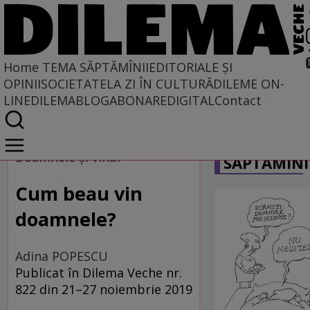
Home
TEMA SĂPTĂMÎNII
EDITORIALE ȘI
OPINII
SOCIETATE
LA ZI ÎN CULTURĂ
DILEME ON-
LINE
DILEMABLOG
ABONARE
DIGITAL
Contact
Home
CARICATU
Tema săptămînii
Doamnele și vinul
SĂPTĂMÎNI
Cum beau vin
doamnele?
Adina POPESCU
Publicat în Dilema Veche nr.
822 din 21–27 noiembrie 2019