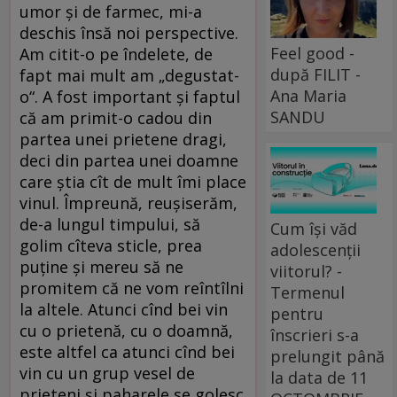
umor și de farmec, mi-a
deschis însă noi perspective.
Feel good -
Am citit-o pe îndelete, de
după FILIT -
fapt mai mult am „degustat-
Ana Maria
o“. A fost important și faptul
SANDU
că am primit-o cadou din
partea unei prietene dragi,
deci din partea unei doamne
care știa cît de mult îmi place
vinul. Împreună, reușiserăm,
de-a lungul timpului, să
Cum își văd
golim cîteva sticle, prea
adolescenții
puține și mereu să ne
viitorul? -
promitem că ne vom reîntîlni
Termenul
la altele. Atunci cînd bei vin
pentru
cu o prietenă, cu o doamnă,
înscrieri s-a
este altfel ca atunci cînd bei
prelungit până
vin cu un grup vesel de
la data de 11
prieteni și paharele se golesc