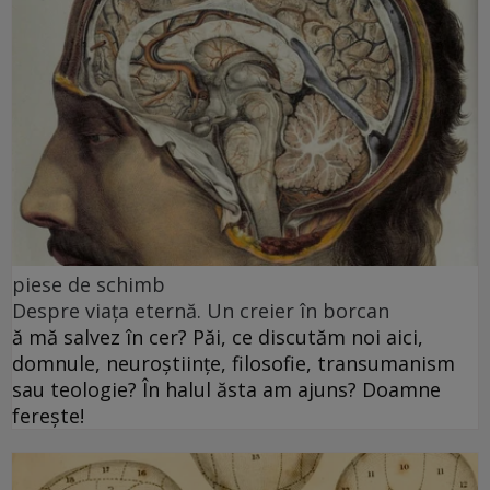
piese de schimb
Despre viața eternă. Un creier în borcan
ă mă salvez în cer? Păi, ce discutăm noi aici,
domnule, neuroștiințe, filosofie, transumanism
sau teologie? În halul ăsta am ajuns? Doamne
ferește!