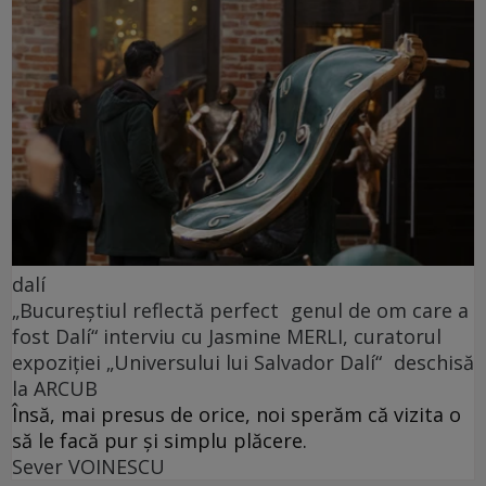
dalí
„Bucureștiul reflectă perfect genul de om care a
fost Dalí“ interviu cu Jasmine MERLI, curatorul
expoziției „Universului lui Salvador Dalí“ deschisă
la ARCUB
Însă, mai presus de orice, noi sperăm că vizita o
să le facă pur și simplu plăcere.
Sever VOINESCU