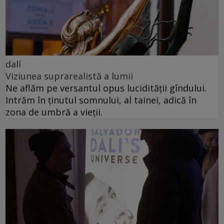
dalí
Viziunea suprarealistă a lumii
Ne aflăm pe versantul opus lucidității gîndului.
Intrăm în ținutul somnului, al tainei, adică în
zona de umbră a vieții.