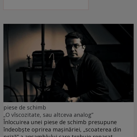
piese de schimb
„O vîscozitate, sau altceva analog”
Înlocuirea unei piese de schimb presupune
îndeobște oprirea mașinăriei, „scoaterea din
priză” a ansamblului care trebuie reparat.