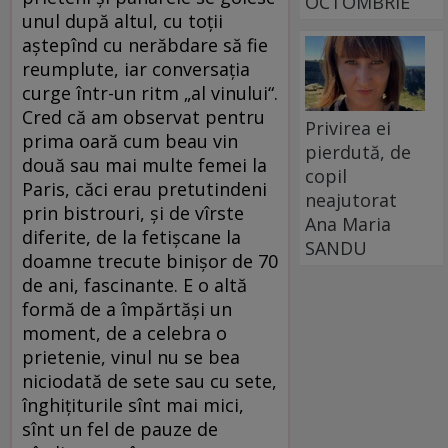
OCTOMBRIE
unul după altul, cu toții
aștepînd cu nerăbdare să fie
reumplute, iar conversația
curge într-un ritm „al vinului“.
Cred că am observat pentru
Privirea ei
prima oară cum beau vin
pierdută, de
două sau mai multe femei la
copil
Paris, căci erau pretutindeni
neajutorat
prin bistrouri, și de vîrste
Ana Maria
diferite, de la fetișcane la
SANDU
doamne trecute binișor de 70
de ani, fascinante. E o altă
formă de a împărtăși un
moment, de a celebra o
prietenie, vinul nu se bea
niciodată de sete sau cu sete,
înghițiturile sînt mai mici,
sînt un fel de pauze de