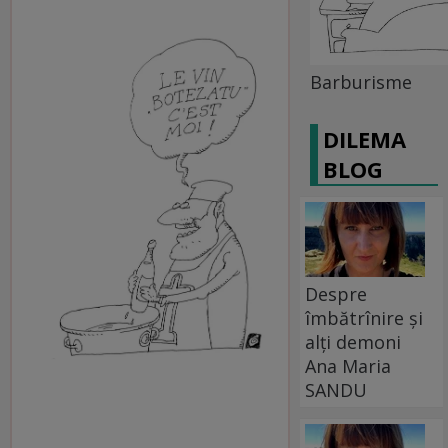
Barburisme
DILEMA
BLOG
Despre
îmbătrînire și
alți demoni
Ana Maria
SANDU