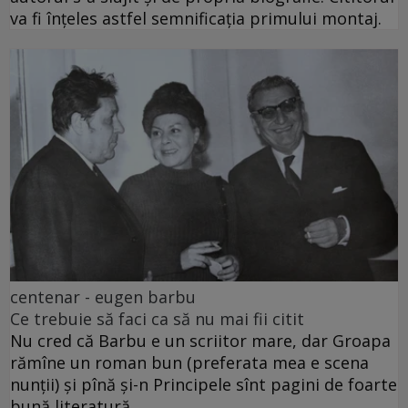
va fi înțeles astfel semnificația primului montaj.
centenar - eugen barbu
Ce trebuie să faci ca să nu mai fii citit
Nu cred că Barbu e un scriitor mare, dar Groapa
rămîne un roman bun (preferata mea e scena
nunții) și pînă și-n Principele sînt pagini de foarte
bună literatură.