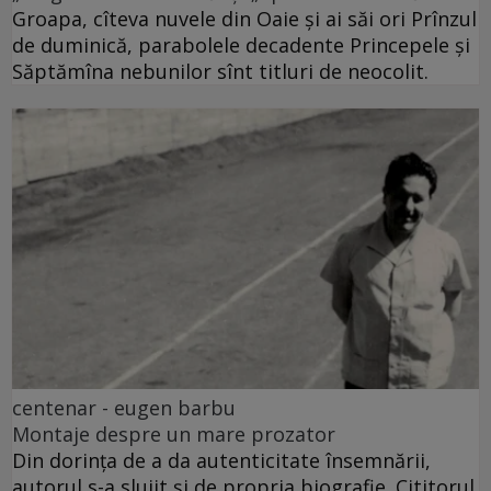
Groapa, cîteva nuvele din Oaie și ai săi ori Prînzul
de duminică, parabolele decadente Princepele și
Săptămîna nebunilor sînt titluri de neocolit.
centenar - eugen barbu
Montaje despre un mare prozator
Din dorința de a da autenticitate însemnării,
autorul s-a slujit și de propria biografie. Cititorul