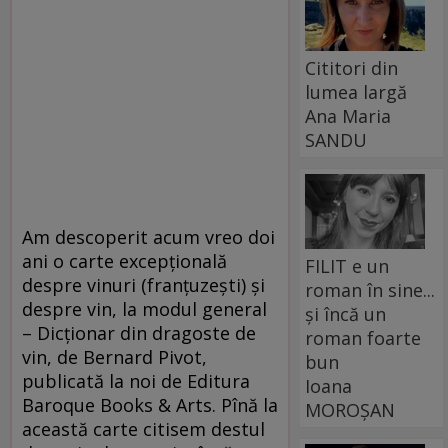
Cititori din
lumea largă
Ana Maria
SANDU
Am descoperit acum vreo doi
ani o carte excepțională
FILIT e un
despre vinuri (franțuzești) și
roman în sine...
despre vin, la modul general
și încă un
– Dicționar din dragoste de
roman foarte
vin, de Bernard Pivot,
bun
publicată la noi de Editura
Ioana
Baroque Books & Arts. Pînă la
MOROȘAN
această carte citisem destul