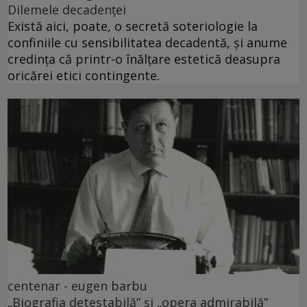
Dilemele decadenței
Există aici, poate, o secretă soteriologie la
confiniile cu sensibilitatea decadentă, și anume
credința că printr-o înălțare estetică deasupra
oricărei etici contingente.
centenar - eugen barbu
„Biografia detestabilă” și „opera admirabilă”