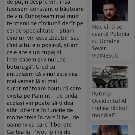
de puțin despre vin, însă
fusesem constant o băutoare
de vin. Cunoșteam mai mult
termenii de cîrciumă decît pe
Noi, cînd se
cei de specialitate – știam
ceartă Polonia
cînd un vin este „băubil“ sau
cu Ucraina
cînd altul e o poșircă, știam
Sever
ce e acela un cupaj și
VOINESCU
încercasem și vinul „de
buturugă“. Cred cu
entuziasm că vinul este cea
mai versatilă și mai
surprinzătoare băutură care
Putin și
există pe Pămînt – de pildă,
Occidentul Al
același vin poate să-ți dea
treilea război
stări diferite în funcție de
mondial?
momentele în care îl bei, de
oamenii cu care îl bei etc.
Cartea lui Pivot, plină de