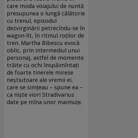
care moda voiajului de nuntă
presupunea o lungă călătorie
cu trenul, episodul
dezvirginării petrecîndu-se în
wagon-lit, în ritmul roţilor de
tren. Martha Bibescu evocă
oblic, prin intermediul unui
personaj, astfel de momente
trăite cu ochi înspăimîntaţi
de foarte tinerele mirese
neştiutoare ale vremii ei,
care se simţeau – spune ea –
ca nişte viori Stradivarius
date pe mîna unor maimuţe.