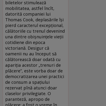
biletelor stimulează
mobilitatea, astfel încît,
datorită companiei lui
Thomas Cook, deplasările îşi
pierd caracterul excepţional,
călătoriile cu trenul devenind
una dintre obişnuinţele vieţii
cotidiene din epoca
victoriană. Desigur că
oamenii nu au început să
călătorească doar odată cu
apariţia acestor „trenuri de
plăcere“, este vorba doar de
democratizarea unei practici
de consum a spaţiului
rezervat pînă atunci doar
claselor privilegiate. O
paranteză, apropo de
plăcere: a fost o vreme în