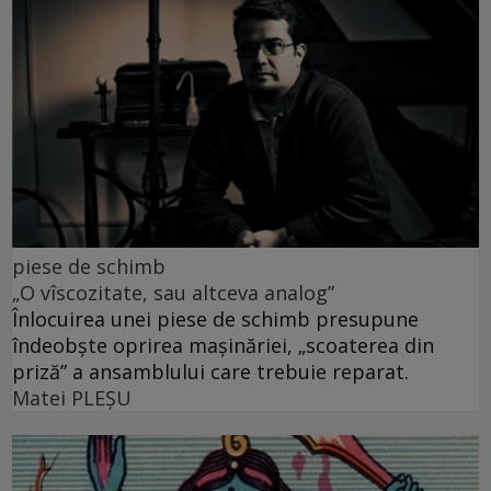
piese de schimb
„O vîscozitate, sau altceva analog”
Înlocuirea unei piese de schimb presupune
îndeobște oprirea mașinăriei, „scoaterea din
priză” a ansamblului care trebuie reparat.
Matei PLEŞU