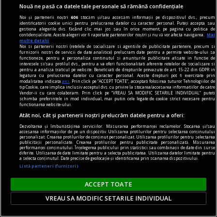
Nouă ne pasă ca datele tale personale să rămână confidențiale
(Sub)ansambluri cognitive
Noi și partenerii noștri
606
stocăm și/sau accesăm informații pe dispozitivul dvs., precum
Omul nu mai este, poate, măsura tuturor
identificatorii cookie unici pentru prelucrarea datelor cu caracter personal. Puteți accepta sau
gestiona alegerile dvs. făcând clic mai jos sau în orice moment, pe pagina cu politica de
lucrurilor.
confidențialitate. Aceste alegeri vor fi raportate partenerilor noștri și nu vă vor afecta navigarea.
Mai
multe detalii
Noi si partenerii nostri (retelele de socializare si agentiile de publicitate partenere, precum si
furnizorii nostri de servicii de date analitice) prelucram date pentru a permite website-ului sa
functioneze, pentru a personaliza continutul si anunturile publicitare afisate in functie de
interesele si/sau profilul dvs., pentru a va oferi functionalitati aferente retelelor de socializare si
pentru a analiza traficul pe website. Beneficiati de drepturile prevazute de art. 15-22 din GDPR in
legatura cu prelucrarea datelor cu caracter personal. Aceste drepturi pot fi exercitate prin
modalitatea indicata
aici
. Prin click pe “ACCEPT TOATE”, acceptati folosirea tuturor Tehnologiilor de
tip Cookie, care implica inclusiv acceptul dvs. cu privire la stocarea/accesarea informatiilor de catre
Vendor-ii cu care colaboram. Prin click pe “VREAU SA MODIFIC SETARILE INDIVIDUAL” puteti
schimba preferintele in mod individual, mai putin cele legate de cookie strict necesare pentru
functionarea website-ului.
Atât noi, cât și partenerii noștri prelucrăm datele pentru a oferi:
Dezvoltarea și îmbunătățirea serviciilor. Măsurarea performanței reclamelor. Stocarea și/sau
accesarea informațiilor de pe un dispozitiv. Utilizarea profilurilor pentru selectarea conținutului
personalizat. Crearea profilurilor de conținut personalizat. Utilizarea profilurilor pentru selectarea
publicității personalizate. Crearea profilurilor pentru publicitate personalizată. Măsurarea
performanței conținutului. Înțelegerea publicului prin statistici sau combinații de date din surse
diferite. Utilizarea de date limitate pentru a selecta publicitatea. Utilizarea datelor limitate pentru
a selecta conținutul. Date precise de geolocație și identificarea prin scanarea dispozitivului.
Listă parteneri (furnizori)
centenar - eugen barbu
ACCEPT TOATE
Cu ură și abjecție
VREAU SA MODIFIC SETARILE INDIVIDUAL
Mă amuz și eu, dar constatativ, de un alt episod,
grăitor, zic eu, cît zece.