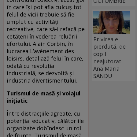
OCTOMBRIE
în care îşi pot afla culcuş tot
felul de vicii trebuie să fie
umplut cu activităţi
recreative, care să-i refacă pe
cetăţeni în vederea reluării
Privirea ei
efortului. Alain Corbin, în
pierdută, de
lucrarea L’avènement des
copil
loisirs, detaliază felul în care,
neajutorat
odată cu revoluţia
Ana Maria
industrială, se dezvoltă şi
SANDU
industria divertismentului.
Turismul de masă şi voiajul
iniţiatic
Între distracţiile agreate, cu
potenţial educativ, călătoriile
organizate dobîndesc un rol
de frunte. Turismul de masă