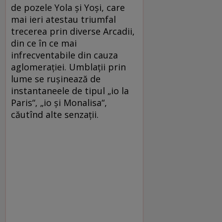
de pozele Yola şi Yoşi, care
mai ieri atestau triumfal
trecerea prin diverse Arcadii,
din ce în ce mai
infrecventabile din cauza
aglomeraţiei. Umblaţii prin
lume se ruşinează de
instantaneele de tipul „io la
Paris“, „io şi Monalisa“,
căutînd alte senzaţii.