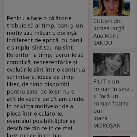
Pentru a face o călătorie
Cititori din
trebuie să ai timp, bani şi un
lumea largă
motiv sau măcar o dorinţă.
Ana Maria
Indiferent de epocă, cu banii
SANDU
e simplu: sînt sau nu sînt.
Referitor la timp, lucrurile se
complică, reprezentările şi
evaluările sînt într-o continuă
schimbare, ideea de timp
FILIT e un
liber, de timp disponibil
roman în sine...
pentru sine, de loisir nu e
și încă un
atît de veche pe cît am crede.
roman foarte
În privinţa motivelor de a
bun
pleca într-o călătorie,
Ioana
evantaiul posibilităţilor se
MOROȘAN
deschide din ce în ce mai
larg, din ce în ce mai