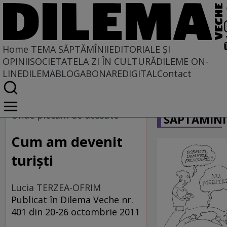
Home
TEMA SĂPTĂMÎNII
EDITORIALE ȘI
OPINII
SOCIETATE
LA ZI ÎN CULTURĂ
DILEME ON-
LINE
DILEMABLOG
ABONARE
DIGITAL
Contact
Home
CARICATU
Tema săptămînii
Unde plecăm de-acasăte
SĂPTĂMÎNI
Cum am devenit
turiști
Lucia TERZEA-OFRIM
Publicat în Dilema Veche nr.
401 din 20-26 octombrie 2011