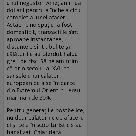
unui negustor veneţian îi lua
doi ani pentru a încheia ciclul
complet al unei afaceri.
Astăzi, cînd spaţiul a fost
domesticit, tranzacţiile sînt
aproape instantanee,
distanţele sînt abolite şi
călătoriile au pierdut haloul
greu de risc. Să ne amintim
că prin secolul al XVI-lea
şansele unui călător
european de a se întoarce
din Extremul Orient nu erau
mai mari de 30%.
Pentru generaţiile postbelice,
nu doar călătoriile de afaceri,
ci şi cele în scop turistic s-au
banalizat. Chiar dacă