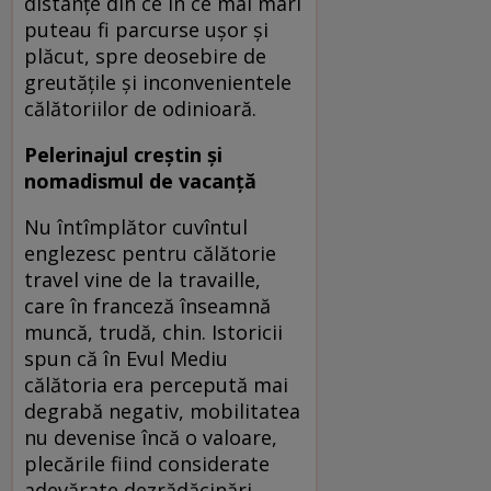
distanţe din ce în ce mai mari
puteau fi parcurse uşor şi
plăcut, spre deosebire de
greutăţile şi inconvenientele
călătoriilor de odinioară.
Pelerinajul creştin şi
nomadismul de vacanţă
Nu întîmplător cuvîntul
englezesc pentru călătorie
travel vine de la travaille,
care în franceză înseamnă
muncă, trudă, chin. Istoricii
spun că în Evul Mediu
călătoria era percepută mai
degrabă negativ, mobilitatea
nu devenise încă o valoare,
plecările fiind considerate
adevărate dezrădăcinări,