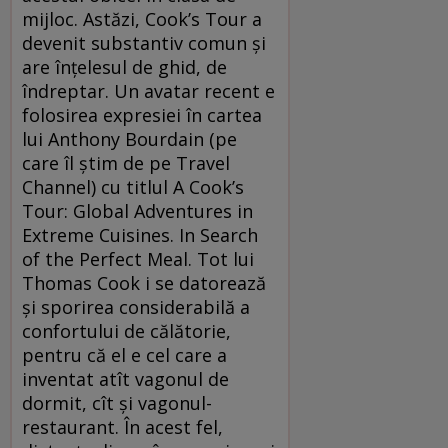
mijloc. Astăzi, Cook’s Tour a
devenit substantiv comun şi
are înţelesul de ghid, de
îndreptar. Un avatar recent e
folosirea expresiei în cartea
lui Anthony Bourdain (pe
care îl ştim de pe Travel
Channel) cu titlul A Cook’s
Tour: Global Adventures in
Extreme Cuisines. In Search
of the Perfect Meal. Tot lui
Thomas Cook i se datorează
şi sporirea considerabilă a
confortului de călătorie,
pentru că el e cel care a
inventat atît vagonul de
dormit, cît şi vagonul-
restaurant. În acest fel,