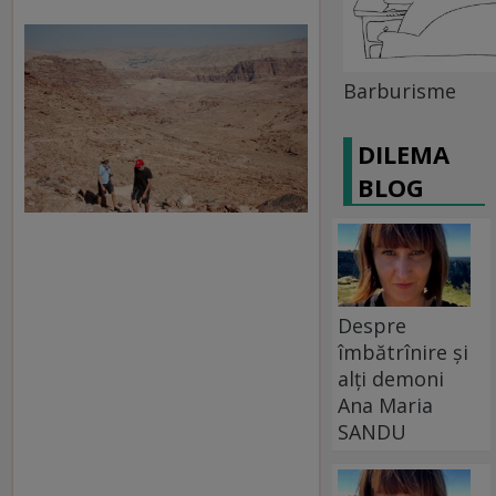
Barburisme
DILEMA
BLOG
Despre
îmbătrînire și
alți demoni
Ana Maria
SANDU