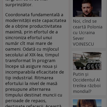
surprinzător.
Coordonata fundamentală a
modernităţii este capacitatea
Noi, cînd se
de a obţine productivitatea
ceartă Polonia
maximă, prin efortul de a
cu Ucraina
sincroniza efortul unui
Sever
număr cît mai mare de
VOINESCU
oameni. Odată cu mijlocul
secolului al XIX-lea, timpul
transformat în program
începe să asigure noua şi
incomparabila eficacitate de
Putin și
tip industrial. Ritmarea
Occidentul Al
efortului la nivel de masă
treilea război
presupune alternarea
mondial?
timpului destinat muncii cu
perioade de repaos,
destinate refacerii. Această