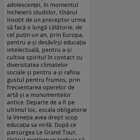
adolescenţei, în momentul
încheierii studiilor, tînărul
însoţit de un preceptor urma
să facă o lungă călătorie, de
cel puţin un an, prin Europa,
pentru a-şi desăvîrşi educaţia
intelectuală, pentru a-şi
cultiva spiritul în contact cu
diversitatea climatelor
sociale şi pentru a-şi rafina
gustul pentru frumos, prin
frecventarea operelor de
artă şi a monumentelor
antice. Departe de a fi pe
ultimul loc, escala obligatorie
la Veneţia avea drept scop
educaţia sa virilă. După ce
parcurgea Le Grand Tour,
tînărul gentleman trebuia să