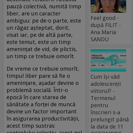
pauză colectivă, numită timp
liber, are un caracter
Feel good -
ambiguu: pe de-o parte, este
după FILIT -
un răgaz aşteptat, dorit,
Ana Maria
visat iar, pe de altă parte,
SANDU
este temut, este un timp
ameninţat de vid, de plictis,
un timp ce trebuie omorît.
De vreme ce trebuie omorît,
timpul liber pare să fie o
Cum își văd
ameninţare, aşadar devine o
adolescenții
problemă socială. Într-o
viitorul? -
epocă în care starea de
Termenul
sănătate a forţei de muncă
pentru
devine un factor important
înscrieri s-a
în asigurarea productivităţii,
prelungit până
acest timp sustras
la data de 11
controlului colectiv, acest gol