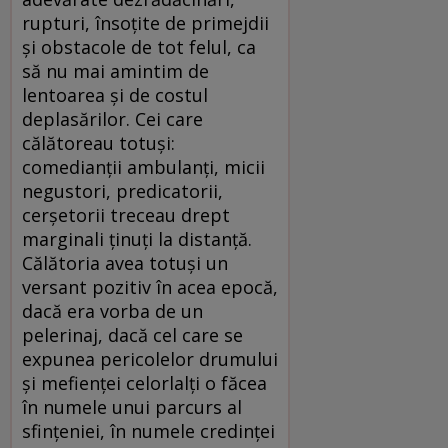
rupturi, însoţite de primejdii
şi obstacole de tot felul, ca
să nu mai amintim de
lentoarea şi de costul
deplasărilor. Cei care
călătoreau totuşi:
comedianţii ambulanţi, micii
negustori, predicatorii,
cerşetorii treceau drept
marginali ţinuţi la distanţă.
Călătoria avea totuşi un
versant pozitiv în acea epocă,
dacă era vorba de un
pelerinaj, dacă cel care se
expunea pericolelor drumului
şi mefienţei celorlalţi o făcea
în numele unui parcurs al
sfinţeniei, în numele credinţei