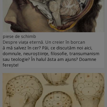
piese de schimb
Despre viața eternă. Un creier în borcan
ă mă salvez în cer? Păi, ce discutăm noi aici,
domnule, neuroștiințe, filosofie, transumanism
sau teologie? În halul ăsta am ajuns? Doamne
ferește!