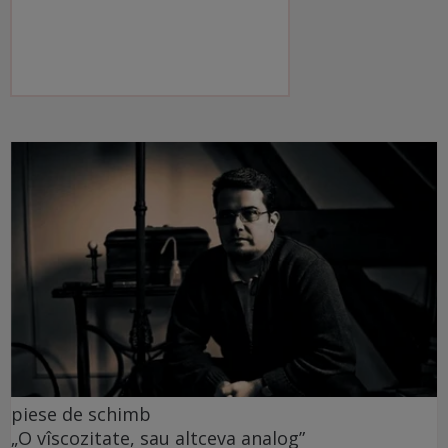
piese de schimb
„O vîscozitate, sau altceva analog”