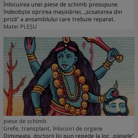
Înlocuirea unei piese de schimb presupune
îndeobște oprirea mașinăriei, „scoaterea din
priză” a ansamblului care trebuie reparat.
Matei PLEŞU
piese de schimb
Grefe, transplant, înlocuiri de organe
Dimineața, doctorii își pun repede la loc „piesele”