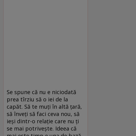
Se spune că nu e niciodată
prea tîrziu să o iei de la
capăt. Să te muți în altă țară,
să înveți să faci ceva nou, să
ieși dintr-o relație care nu ți
se mai potrivește. Ideea că
mai este timp e una de bază