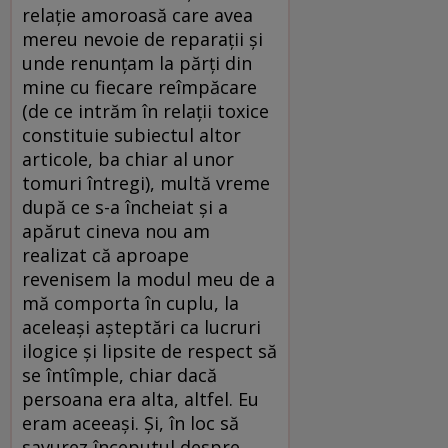
relație amoroasă care avea
mereu nevoie de reparații și
unde renunțam la părți din
mine cu fiecare reîmpăcare
(de ce intrăm în relații toxice
constituie subiectul altor
articole, ba chiar al unor
tomuri întregi), multă vreme
după ce s-a încheiat și a
apărut cineva nou am
realizat că aproape
revenisem la modul meu de a
mă comporta în cuplu, la
aceleași așteptări ca lucruri
ilogice și lipsite de respect să
se întîmple, chiar dacă
persoana era alta, altfel. Eu
eram aceeași. Și, în loc să
savurez începutul despre