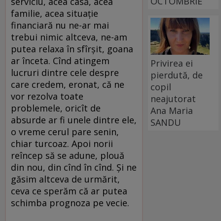
OCTOMBRIE
serviciu, acea casă, acea
familie, acea situație
financiară nu ne-ar mai
trebui nimic altceva, ne-am
putea relaxa în sfîrșit, goana
ar înceta. Cînd atingem
Privirea ei
lucruri dintre cele despre
pierdută, de
care credem, eronat, că ne
copil
vor rezolva toate
neajutorat
problemele, oricît de
Ana Maria
absurde ar fi unele dintre ele,
SANDU
o vreme cerul pare senin,
chiar turcoaz. Apoi norii
reîncep să se adune, plouă
din nou, din cînd în cînd. Și ne
găsim altceva de urmărit,
ceva ce sperăm că ar putea
schimba prognoza pe vecie.