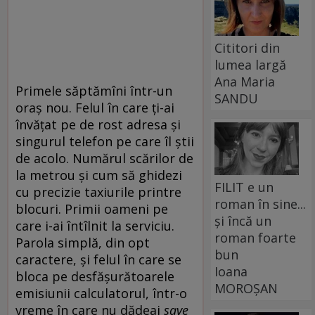
Cititori din
lumea largă
Ana Maria
Primele săptămîni într-un
SANDU
oraș nou. Felul în care ți-ai
învățat pe de rost adresa și
singurul telefon pe care îl știi
de acolo. Numărul scărilor de
la metrou și cum să ghidezi
FILIT e un
cu precizie taxiurile printre
roman în sine...
blocuri. Primii oameni pe
și încă un
care i-ai întîlnit la serviciu.
roman foarte
Parola simplă, din opt
bun
caractere, și felul în care se
Ioana
bloca pe desfășurătoarele
MOROȘAN
emisiunii calculatorul, într-o
vreme în care nu dădeai
save