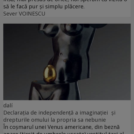
să le facă pur și simplu plăcere.
Sever VOINESCU
dalí
Declarația de independență a imaginației și
drepturile omului la propria sa nebunie
În coșmarul unei Venus americane, din beznă
apare (ticsit de umbrele uscate) vestitul taxi al