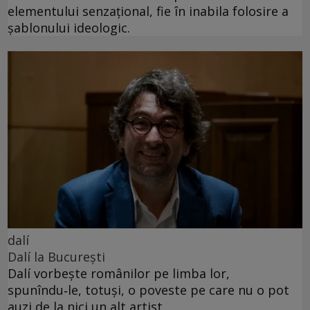
elementului senzațional, fie în inabila folosire a
șablonului ideologic.
dalí
Dalí la București
Dalí vorbește românilor pe limba lor,
spunîndu‑le, totuși, o poveste pe care nu o pot
auzi de la nici un alt artist.