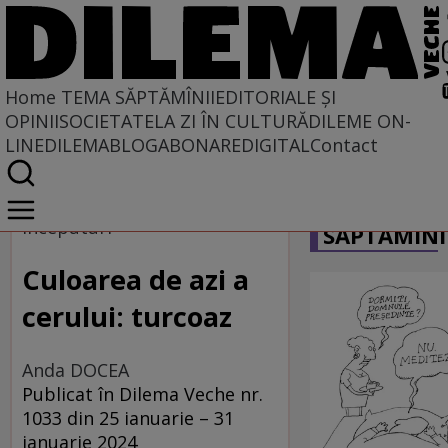
Home
TEMA SĂPTĂMÎNII
EDITORIALE ȘI
OPINII
SOCIETATE
LA ZI ÎN CULTURĂ
DILEME ON-
LINE
DILEMABLOG
ABONARE
DIGITAL
Contact
Home
CARICATU
Tema săptămînii
Începuturi
SĂPTĂMÎNI
Culoarea de azi a
cerului: turcoaz
Anda DOCEA
Publicat în Dilema Veche nr.
1033 din 25 ianuarie – 31
ianuarie 2024