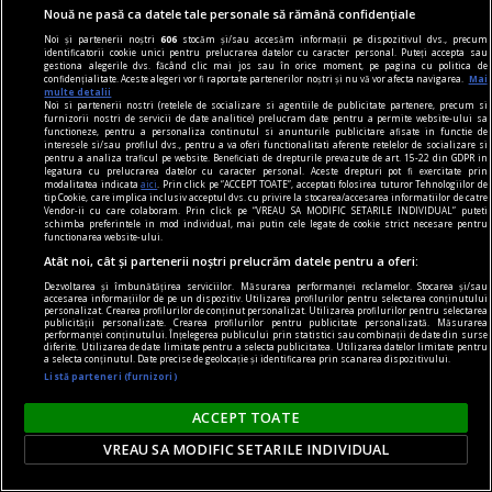
Nouă ne pasă ca datele tale personale să rămână confidențiale
Noi și partenerii noștri
606
stocăm și/sau accesăm informații pe dispozitivul dvs., precum
identificatorii cookie unici pentru prelucrarea datelor cu caracter personal. Puteți accepta sau
gestiona alegerile dvs. făcând clic mai jos sau în orice moment, pe pagina cu politica de
confidențialitate. Aceste alegeri vor fi raportate partenerilor noștri și nu vă vor afecta navigarea.
Mai
multe detalii
Noi si partenerii nostri (retelele de socializare si agentiile de publicitate partenere, precum si
furnizorii nostri de servicii de date analitice) prelucram date pentru a permite website-ului sa
functioneze, pentru a personaliza continutul si anunturile publicitare afisate in functie de
interesele si/sau profilul dvs., pentru a va oferi functionalitati aferente retelelor de socializare si
pentru a analiza traficul pe website. Beneficiati de drepturile prevazute de art. 15-22 din GDPR in
legatura cu prelucrarea datelor cu caracter personal. Aceste drepturi pot fi exercitate prin
modalitatea indicata
aici
. Prin click pe “ACCEPT TOATE”, acceptati folosirea tuturor Tehnologiilor de
tip Cookie, care implica inclusiv acceptul dvs. cu privire la stocarea/accesarea informatiilor de catre
Vendor-ii cu care colaboram. Prin click pe “VREAU SA MODIFIC SETARILE INDIVIDUAL” puteti
schimba preferintele in mod individual, mai putin cele legate de cookie strict necesare pentru
functionarea website-ului.
Atât noi, cât și partenerii noștri prelucrăm datele pentru a oferi:
dalí
Dezvoltarea și îmbunătățirea serviciilor. Măsurarea performanței reclamelor. Stocarea și/sau
accesarea informațiilor de pe un dispozitiv. Utilizarea profilurilor pentru selectarea conținutului
Suprarealismul sînt eu! Avida Dollars
personalizat. Crearea profilurilor de conținut personalizat. Utilizarea profilurilor pentru selectarea
publicității personalizate. Crearea profilurilor pentru publicitate personalizată. Măsurarea
Materia nu poate fi spiritualizată decît dacă o
performanței conținutului. Înțelegerea publicului prin statistici sau combinații de date din surse
diferite. Utilizarea de date limitate pentru a selecta publicitatea. Utilizarea datelor limitate pentru
a selecta conținutul. Date precise de geolocație și identificarea prin scanarea dispozitivului.
torni în aur.
Listă parteneri (furnizori)
ACCEPT TOATE
VREAU SA MODIFIC SETARILE INDIVIDUAL