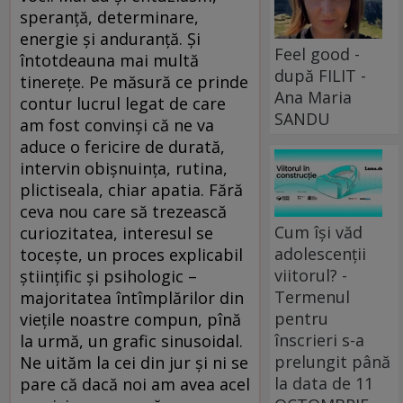
speranță, determinare,
energie și anduranță. Și
Feel good -
întotdeauna mai multă
după FILIT -
tinerețe. Pe măsură ce prinde
Ana Maria
contur lucrul legat de care
SANDU
am fost convinși că ne va
aduce o fericire de durată,
intervin obișnuința, rutina,
plictiseala, chiar apatia. Fără
ceva nou care să trezească
Cum își văd
curiozitatea, interesul se
adolescenții
tocește, un proces explicabil
viitorul? -
științific și psihologic –
Termenul
majoritatea întîmplărilor din
pentru
viețile noastre compun, pînă
înscrieri s-a
la urmă, un grafic sinusoidal.
prelungit până
Ne uităm la cei din jur și ni se
la data de 11
pare că dacă noi am avea acel