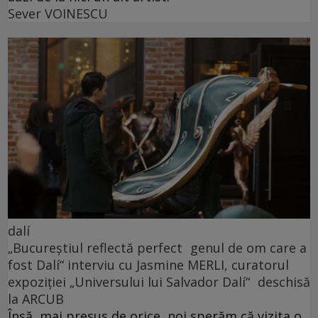
Sever VOINESCU
dalí
„Bucureștiul reflectă perfect genul de om care a
fost Dalí“ interviu cu Jasmine MERLI, curatorul
expoziției „Universului lui Salvador Dalí“ deschisă
la ARCUB
Însă, mai presus de orice, noi sperăm că vizita o