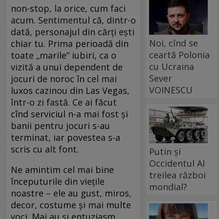
non-stop, la orice, cum faci
acum. Sentimentul că, dintr-o
dată, personajul din cărți ești
Noi, cînd se
chiar tu. Prima perioadă din
ceartă Polonia
toate „marile” iubiri, ca o
cu Ucraina
vizită a unui dependent de
Sever
jocuri de noroc în cel mai
VOINESCU
luxos cazinou din Las Vegas,
într-o zi fastă. Ce ai făcut
cînd serviciul n-a mai fost și
banii pentru jocuri s-au
terminat, iar povestea s-a
scris cu alt font.
Putin și
Occidentul Al
Ne amintim cel mai bine
treilea război
începuturile din viețile
mondial?
noastre – ele au gust, miros,
decor, costume și mai multe
voci. Mai au și entuziasm,