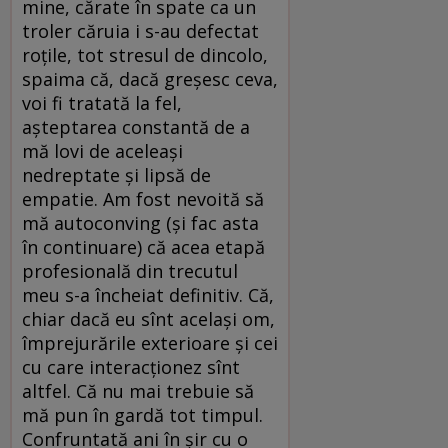
mine, cărate în spate ca un
troler căruia i s-au defectat
roțile, tot stresul de dincolo,
spaima că, dacă greșesc ceva,
voi fi tratată la fel,
așteptarea constantă de a
mă lovi de aceleași
nedreptate și lipsă de
empatie. Am fost nevoită să
mă autoconving (și fac asta
în continuare) că acea etapă
profesională din trecutul
meu s-a încheiat definitiv. Că,
chiar dacă eu sînt același om,
împrejurările exterioare și cei
cu care interacționez sînt
altfel. Că nu mai trebuie să
mă pun în gardă tot timpul.
Confruntată ani în șir cu o