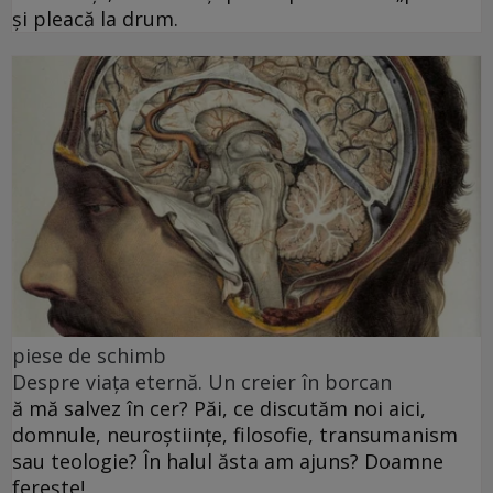
și pleacă la drum.
piese de schimb
Despre viața eternă. Un creier în borcan
ă mă salvez în cer? Păi, ce discutăm noi aici,
domnule, neuroștiințe, filosofie, transumanism
sau teologie? În halul ăsta am ajuns? Doamne
ferește!