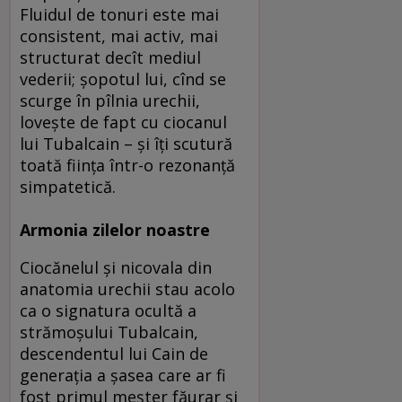
Fluidul de tonuri este mai
consistent, mai activ, mai
structurat decît mediul
vederii; şopotul lui, cînd se
scurge în pîlnia urechii,
loveşte de fapt cu ciocanul
lui Tubalcain – şi îţi scutură
toată fiinţa într-o rezonanţă
simpatetică.
Armonia zilelor noastre
Ciocănelul şi nicovala din
anatomia urechii stau acolo
ca o signatura ocultă a
strămoşului Tubalcain,
descendentul lui Cain de
generaţia a şasea care ar fi
fost primul meşter făurar şi