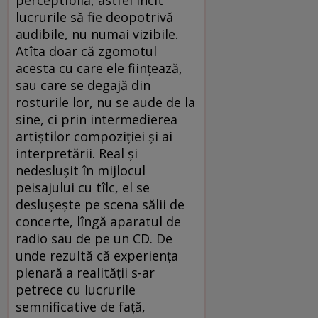
perceptibilă, astfel încît
lucrurile să fie deopotrivă
audibile, nu numai vizibile.
Atîta doar că zgomotul
acesta cu care ele fiinţează,
sau care se degajă din
rosturile lor, nu se aude de la
sine, ci prin intermedierea
artiştilor compoziţiei şi ai
interpretării. Real şi
nedesluşit în mijlocul
peisajului cu tîlc, el se
desluşeşte pe scena sălii de
concerte, lîngă aparatul de
radio sau de pe un CD. De
unde rezultă că experienţa
plenară a realităţii s-ar
petrece cu lucrurile
semnificative de faţă,