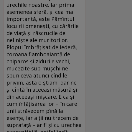
urechile noastre. Iar prima
asemenea sferă, şi cea mai
importantă, este Pămîntul
locuirii omeneşti, cu cărările
de viaţă şi răscrucile de
nelinişte ale muritorilor.
Plopul îmbrăţişat de iederă,
coroana flamboaiantă de
chiparos şi zidurile vechi,
mucezite sub muşchi ne
spun ceva atunci cînd le
privim, asta o ştiam, dar ne
şi cîntă în aceeaşi măsură şi
din aceeaşi mişcare. E ca şi
cum înfăţişarea lor – în care
unii străvedem pînă la
esenţe, iar alţii nu trecem de
suprafaţă – ar fi şi cu urechea