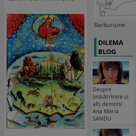
Barburisme
DILEMA
BLOG
Despre
îmbătrînire și
alți demoni
Ana Maria
SANDU