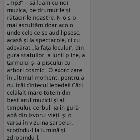
„mp3“ – să luăm cu noi
muzica, pe drumurile şi
rătăcirile noastre. N-o s-o
mai ascultăm doar acolo
unde cele ce se aud lipsesc,
acasă şi la spectacole, ci cu
adevărat „la faţa locului“, din
gura statuilor, a lunii pline, a
ţărmului şi a piscului cu
arbori cosmici. O exorcizare
în ultimul moment, pentru a
nu trăi cîntecul lebedei! Căci
celălalt mare totem din
bestiarul muzicii şi al
timpului, cerbul, ia în gură
apă din izvorul vieţii şi o
varsă în vizuina şarpelui,
scoţîndu-l la lumină şi
zdrobindu-l.