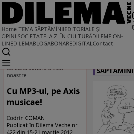
Home
TEMA SĂPTĂMÎNII
EDITORIALE ȘI
OPINII
SOCIETATE
LA ZI ÎN CULTURĂ
DILEME ON-
LINE
DILEMABLOG
ABONARE
DIGITAL
Contact
Home
CARICATU
Tema săptămînii
Coloana sonoră a vieţii
SĂPTĂMÎNI
noastre
Cu MP3-ul, pe Axis
musicae!
Codrin COMAN
Publicat în Dilema Veche nr.
422 din 15-21 martie 2012