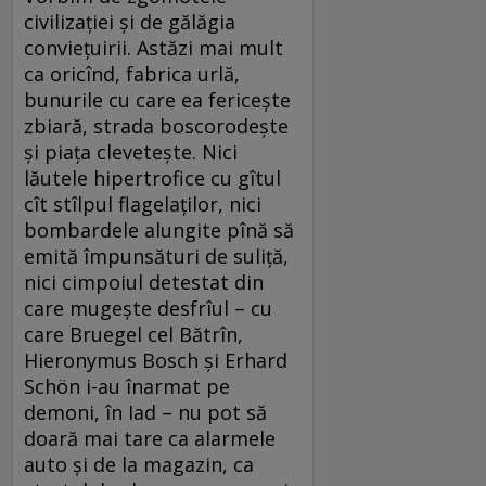
civilizaţiei şi de gălăgia
convieţuirii. Astăzi mai mult
ca oricînd, fabrica urlă,
bunurile cu care ea fericeşte
zbiară, strada boscorodeşte
şi piaţa cleveteşte. Nici
lăutele hipertrofice cu gîtul
cît stîlpul flagelaţilor, nici
bombardele alungite pînă să
emită împunsături de suliţă,
nici cimpoiul detestat din
care mugeşte desfrîul – cu
care Bruegel cel Bătrîn,
Hieronymus Bosch şi Erhard
Schön i-au înarmat pe
demoni, în Iad – nu pot să
doară mai tare ca alarmele
auto şi de la magazin, ca