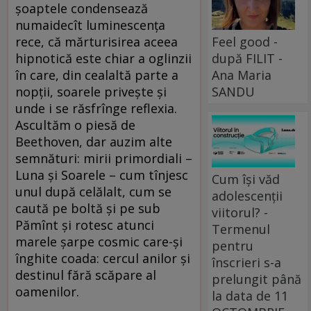
şoaptele condensează
numaidecît luminescenţa
Feel good -
rece, că mărturisirea aceea
după FILIT -
hipnotică este chiar a oglinzii
Ana Maria
în care, din cealaltă parte a
SANDU
nopţii, soarele priveşte şi
unde i se răsfrînge reflexia.
Ascultăm o piesă de
Beethoven, dar auzim alte
semnături: mirii primordiali –
Luna şi Soarele – cum tînjesc
Cum își văd
unul după celălalt, cum se
adolescenții
caută pe boltă şi pe sub
viitorul? -
Pămînt şi rotesc atunci
Termenul
marele şarpe cosmic care-şi
pentru
înghite coada: cercul anilor şi
înscrieri s-a
destinul fără scăpare al
prelungit până
oamenilor.
la data de 11