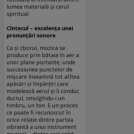
lumea materială şi cerul
spiritual.
Cîntecul – excelenţa unei
pronunţări sonore
Ca şi zborul, muzica se
produce prin bătaia în aer a
unor plane portante, unde
succesiunea punctelor de
mişcare înseamnă tot atîtea
apăsări şi împărţiri care
modelează aerul şi îi conduc
ductul, smulgîndu-i un
timbru, un ton. E un proces
ce poate fi recunoscut în
orice relaţie dintre partea
vibrantă a unui instrument