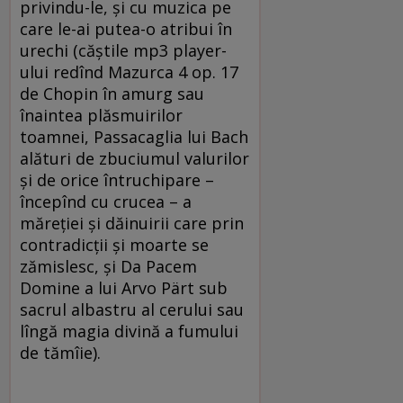
privindu-le, şi cu muzica pe
care le-ai putea-o atribui în
urechi (căştile mp3 player-
ului redînd Mazurca 4 op. 17
de Chopin în amurg sau
înaintea plăsmuirilor
toamnei, Passacaglia lui Bach
alături de zbuciumul valurilor
şi de orice întruchipare –
începînd cu crucea – a
măreţiei şi dăinuirii care prin
contradicţii şi moarte se
zămislesc, şi Da Pacem
Domine a lui Arvo Pärt sub
sacrul albastru al cerului sau
lîngă magia divină a fumului
de tămîie).