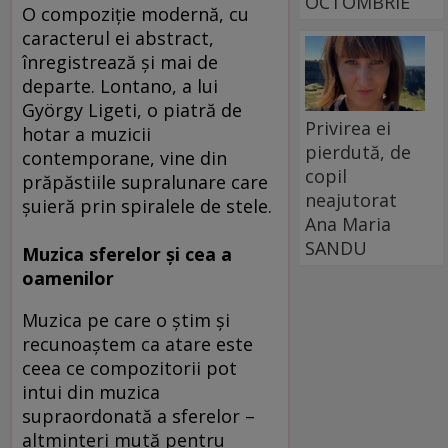
OCTOMBRIE
O compoziţie modernă, cu
caracterul ei abstract,
înregistrează şi mai de
departe. Lontano, a lui
György Ligeti, o piatră de
Privirea ei
hotar a muzicii
pierdută, de
contemporane, vine din
copil
prăpăstiile supralunare care
neajutorat
şuieră prin spiralele de stele.
Ana Maria
SANDU
Muzica sferelor şi cea a
oamenilor
Muzica pe care o ştim şi
recunoaştem ca atare este
ceea ce compozitorii pot
intui din muzica
supraordonată a sferelor –
altminteri mută pentru