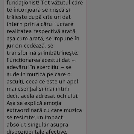
fundaţionist! Tot văzutul care
te înconjoară se mişcă şi
trăieşte după cîte un dat
intern prin a cărui lucrare
realitatea respectivă arată
aşa cum arată, se impune în
jur ori cedează, se
transformă şi îmbătrîneşte.
Funcţionarea acestui dat –
adevărul în exerciţiu! – se
aude în muzica pe care o
asculţi, ceea ce este un apel
mai esenţial şi mai intim
decît acela adresat ochiului.
Aşa se explică emoţia
extraordinară cu care muzica
se resimte: un impact
absolut singular asupra
dispoziţiei tale afective.