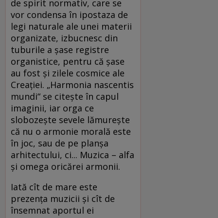
de spirit normativ, care se
vor condensa în ipostaza de
legi naturale ale unei materii
organizate, izbucnesc din
tuburile a şase registre
organistice, pentru că şase
au fost şi zilele cosmice ale
Creaţiei. „Harmonia nascentis
mundi“ se citeşte în capul
imaginii, iar orga ce
slobozeşte sevele lămureşte
că nu o armonie morală este
în joc, sau de pe planşa
arhitectului, ci... Muzica – alfa
şi omega oricărei armonii.
Iată cît de mare este
prezenţa muzicii şi cît de
însemnat aportul ei