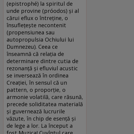
(epistrophé) la spiritul de
unde provine (próodos) şi al
cărui eflux o întreţine, o
însufleţeşte necontenit
(propensiunea sau
autopropulsia Ochiului lui
Dumnezeu). Ceea ce
înseamnă că relaţia de
determinare dintre cutia de
rezonanţă şi efluviul acustic
se inversează în ordinea
Creaţiei, în sensul că un
pattern, o proporţie, o
armonie volatilă, care răsună,
precede soliditatea materială
şi guvernează lucrurile
văzute, în chip de esenţă şi
de lege a lor. La început a
fost Muzica! Cuvîntul care