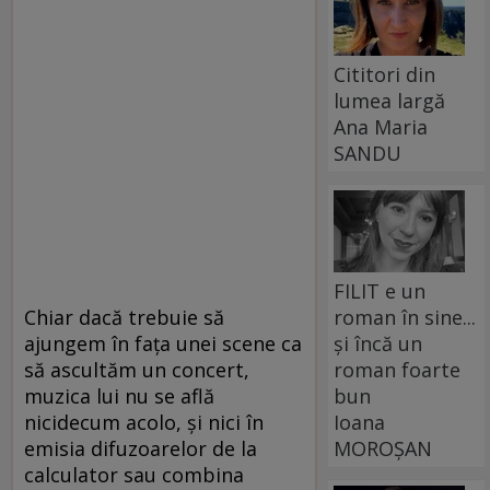
Cititori din
lumea largă
Ana Maria
SANDU
FILIT e un
roman în sine...
Chiar dacă trebuie să
și încă un
ajungem în faţa unei scene ca
roman foarte
să ascultăm un concert,
bun
muzica lui nu se află
Ioana
nicidecum acolo, şi nici în
MOROȘAN
emisia difuzoarelor de la
calculator sau combina