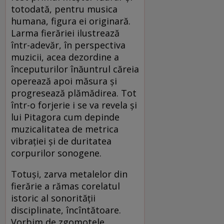
totodată, pentru musica
humana, figura ei originară.
Larma fierăriei ilustrează
într-adevăr, în perspectiva
muzicii, acea dezordine a
începuturilor înăuntrul căreia
operează apoi măsura şi
progresează plămădirea. Tot
într-o forjerie i se va revela şi
lui Pitagora cum depinde
muzicalitatea de metrica
vibraţiei şi de duritatea
corpurilor sonogene.
Totuşi, zarva metalelor din
fierărie a rămas corelatul
istoric al sonorităţii
disciplinate, încîntătoare.
Vorbim de zgomotele