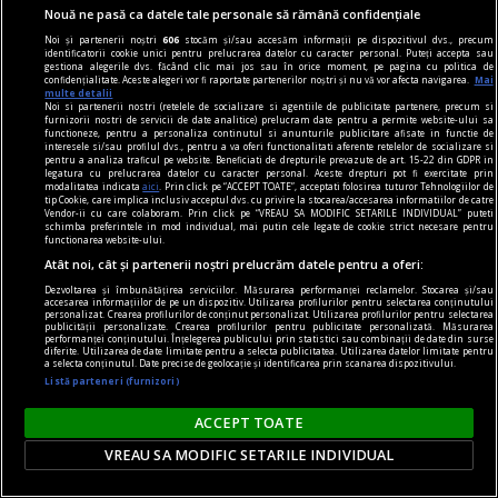
ferește!
Nouă ne pasă ca datele tale personale să rămână confidențiale
Noi și partenerii noștri
606
stocăm și/sau accesăm informații pe dispozitivul dvs., precum
identificatorii cookie unici pentru prelucrarea datelor cu caracter personal. Puteți accepta sau
gestiona alegerile dvs. făcând clic mai jos sau în orice moment, pe pagina cu politica de
confidențialitate. Aceste alegeri vor fi raportate partenerilor noștri și nu vă vor afecta navigarea.
Mai
multe detalii
Noi si partenerii nostri (retelele de socializare si agentiile de publicitate partenere, precum si
furnizorii nostri de servicii de date analitice) prelucram date pentru a permite website-ului sa
functioneze, pentru a personaliza continutul si anunturile publicitare afisate in functie de
interesele si/sau profilul dvs., pentru a va oferi functionalitati aferente retelelor de socializare si
pentru a analiza traficul pe website. Beneficiati de drepturile prevazute de art. 15-22 din GDPR in
legatura cu prelucrarea datelor cu caracter personal. Aceste drepturi pot fi exercitate prin
modalitatea indicata
aici
. Prin click pe “ACCEPT TOATE”, acceptati folosirea tuturor Tehnologiilor de
tip Cookie, care implica inclusiv acceptul dvs. cu privire la stocarea/accesarea informatiilor de catre
Vendor-ii cu care colaboram. Prin click pe “VREAU SA MODIFIC SETARILE INDIVIDUAL” puteti
schimba preferintele in mod individual, mai putin cele legate de cookie strict necesare pentru
functionarea website-ului.
Atât noi, cât și partenerii noștri prelucrăm datele pentru a oferi:
Dezvoltarea și îmbunătățirea serviciilor. Măsurarea performanței reclamelor. Stocarea și/sau
accesarea informațiilor de pe un dispozitiv. Utilizarea profilurilor pentru selectarea conținutului
personalizat. Crearea profilurilor de conținut personalizat. Utilizarea profilurilor pentru selectarea
publicității personalizate. Crearea profilurilor pentru publicitate personalizată. Măsurarea
performanței conținutului. Înțelegerea publicului prin statistici sau combinații de date din surse
piese de schimb
diferite. Utilizarea de date limitate pentru a selecta publicitatea. Utilizarea datelor limitate pentru
a selecta conținutul. Date precise de geolocație și identificarea prin scanarea dispozitivului.
Făpturi de unică folosință
Listă parteneri (furnizori)
Dar pentru a fi, realmente, mai buni, trebuie să
ACCEPT TOATE
găsim ieșirea din labirint.
VREAU SA MODIFIC SETARILE INDIVIDUAL