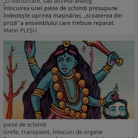
„O vîscozitate, sau altceva analog”
Înlocuirea unei piese de schimb presupune
îndeobște oprirea mașinăriei, „scoaterea din
priză” a ansamblului care trebuie reparat.
Matei PLEŞU
piese de schimb
Grefe, transplant, înlocuiri de organe