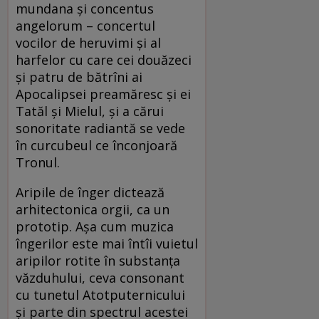
mundana şi concentus
angelorum – concertul
vocilor de heruvimi şi al
harfelor cu care cei douăzeci
şi patru de bătrîni ai
Apocalipsei preamăresc şi ei
Tatăl şi Mielul, şi a cărui
sonoritate radiantă se vede
în curcubeul ce înconjoară
Tronul.
Aripile de înger dictează
arhitectonica orgii, ca un
prototip. Aşa cum muzica
îngerilor este mai întîi vuietul
aripilor rotite în substanţa
văzduhului, ceva consonant
cu tunetul Atotputernicului
şi parte din spectrul acestei