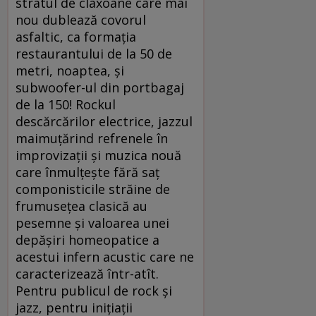
stratul de claxoane care mai
nou dublează covorul
asfaltic, ca formaţia
restaurantului de la 50 de
metri, noaptea, şi
subwoofer-ul din portbagaj
de la 150! Rockul
descărcărilor electrice, jazzul
maimuţărind refrenele în
improvizaţii şi muzica nouă
care înmulţeşte fără saţ
componisticile străine de
frumuseţea clasică au
pesemne şi valoarea unei
depăşiri homeopatice a
acestui infern acustic care ne
caracterizează într-atît.
Pentru publicul de rock şi
jazz, pentru iniţiaţii