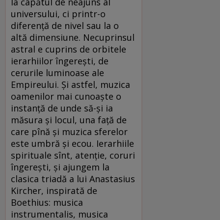
la capătul de neajuns al
universului, ci printr-o
diferenţă de nivel sau la o
altă dimensiune. Necuprinsul
astral e cuprins de orbitele
ierarhiilor îngereşti, de
cerurile luminoase ale
Empireului. Şi astfel, muzica
oamenilor mai cunoaşte o
instanţă de unde să-şi ia
măsura şi locul, una faţă de
care pînă şi muzica sferelor
este umbră şi ecou. Ierarhiile
spirituale sînt, atenţie, coruri
îngereşti, şi ajungem la
clasica triadă a lui Anastasius
Kircher, inspirată de
Boethius: musica
instrumentalis, musica