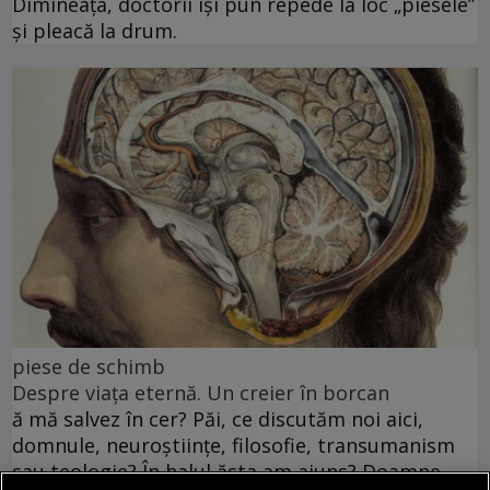
Dimineața, doctorii își pun repede la loc „piesele”
și pleacă la drum.
piese de schimb
Despre viața eternă. Un creier în borcan
ă mă salvez în cer? Păi, ce discutăm noi aici,
domnule, neuroștiințe, filosofie, transumanism
sau teologie? În halul ăsta am ajuns? Doamne