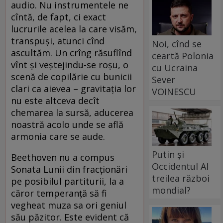
audio. Nu instrumentele ne
cîntă, de fapt, ci exact
lucrurile acelea la care visăm,
transpuşi, atunci cînd
Noi, cînd se
ascultăm. Un crîng răsuflînd
ceartă Polonia
vînt şi veştejindu-se roşu, o
cu Ucraina
scenă de copilărie cu bunicii
Sever
clari ca aievea – gravitaţia lor
VOINESCU
nu este altceva decît
chemarea la sursă, aducerea
noastră acolo unde se află
armonia care se aude.
Putin și
Beethoven nu a compus
Occidentul Al
Sonata Lunii din fracţionări
treilea război
pe posibilul partiturii, la a
mondial?
căror temperanţă să fi
vegheat muza sa ori geniul
său păzitor. Este evident că