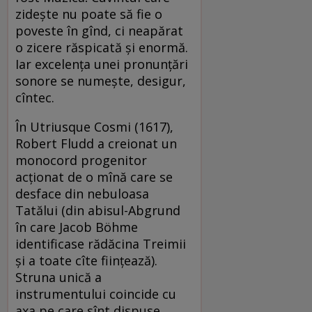
zideşte nu poate să fie o
poveste în gînd, ci neapărat
o zicere răspicată şi enormă.
Iar excelenţa unei pronunţări
sonore se numeşte, desigur,
cîntec.
În Utriusque Cosmi (1617),
Robert Fludd a creionat un
monocord progenitor
acţionat de o mînă care se
desface din nebuloasa
Tatălui (din abisul-Abgrund
în care Jacob Böhme
identificase rădăcina Treimii
şi a toate cîte fiinţează).
Struna unică a
instrumentului coincide cu
axa pe care sînt dispuse