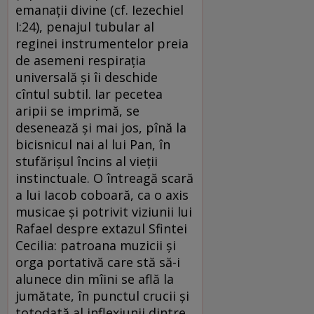
emanaţii divine (cf. Iezechiel
I:24), penajul tubular al
reginei instrumentelor preia
de asemeni respiraţia
universală şi îi deschide
cîntul subtil. Iar pecetea
aripii se imprimă, se
desenează şi mai jos, pînă la
bicisnicul nai al lui Pan, în
stufărişul încins al vieţii
instinctuale. O întreagă scară
a lui Iacob coboară, ca o axis
musicae şi potrivit viziunii lui
Rafael despre extazul Sfintei
Cecilia: patroana muzicii şi
orga portativă care stă să-i
alunece din mîini se află la
jumătate, în punctul crucii şi
totodată al inflexiunii dintre