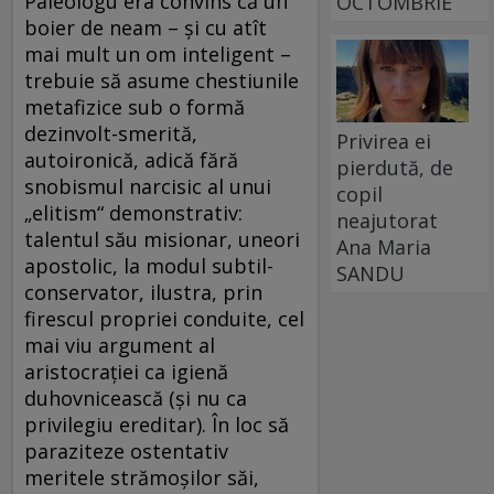
Paleologu era convins că un
OCTOMBRIE
boier de neam – și cu atît
mai mult un om inteligent –
trebuie să asume chestiunile
metafizice sub o formă
dezinvolt-smerită,
Privirea ei
autoironică, adică fără
pierdută, de
snobismul narcisic al unui
copil
„elitism“ demonstrativ:
neajutorat
talentul său misionar, uneori
Ana Maria
apostolic, la modul subtil-
SANDU
conservator, ilustra, prin
firescul propriei conduite, cel
mai viu argument al
aristocrației ca igienă
duhovnicească (și nu ca
privilegiu ereditar). În loc să
paraziteze ostentativ
meritele strămoșilor săi,