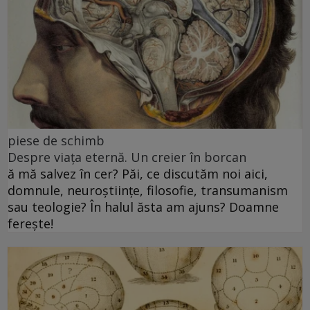
piese de schimb
Despre viața eternă. Un creier în borcan
ă mă salvez în cer? Păi, ce discutăm noi aici,
domnule, neuroștiințe, filosofie, transumanism
sau teologie? În halul ăsta am ajuns? Doamne
ferește!