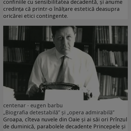
confiniile cu sensibilitatea decadentă, și anume
credința că printr-o înălțare estetică deasupra
oricărei etici contingente.
centenar - eugen barbu
„Biografia detestabilă” și „opera admirabilă”
Groapa, cîteva nuvele din Oaie și ai săi ori Prînzul
de duminică, parabolele decadente Princepele și