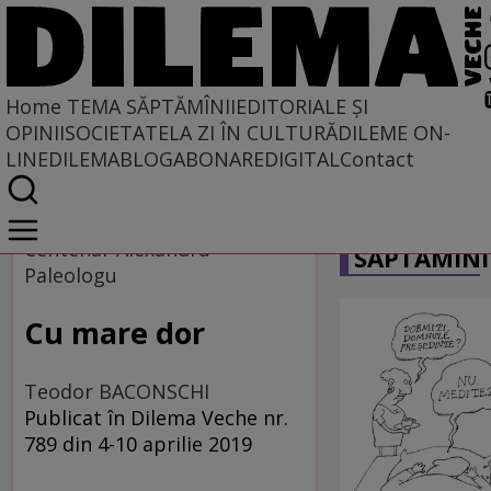
Home
TEMA SĂPTĂMÎNII
EDITORIALE ȘI
OPINII
SOCIETATE
LA ZI ÎN CULTURĂ
DILEME ON-
LINE
DILEMABLOG
ABONARE
DIGITAL
Contact
Home
CARICATU
Tema săptămînii
Centenar Alexandru
SĂPTĂMÎNI
Paleologu
Cu mare dor
Teodor BACONSCHI
Publicat în Dilema Veche nr.
789 din 4-10 aprilie 2019