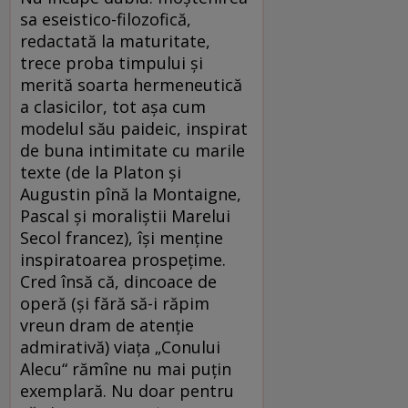
sa eseistico-filozofică,
redactată la maturitate,
trece proba timpului și
merită soarta hermeneutică
a clasicilor, tot așa cum
modelul său paideic, inspirat
de buna intimitate cu marile
texte (de la Platon și
Augustin pînă la Montaigne,
Pascal și moraliștii Marelui
Secol francez), își menține
inspiratoarea prospețime.
Cred însă că, dincoace de
operă (și fără să-i răpim
vreun dram de atenție
admirativă) viața „Conului
Alecu“ rămîne nu mai puțin
exemplară. Nu doar pentru