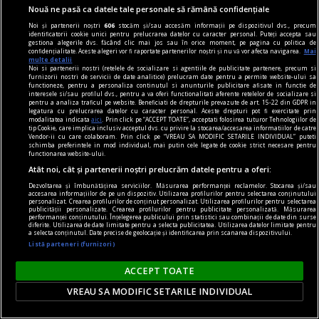
Nouă ne pasă ca datele tale personale să rămână confidențiale
Noi și partenerii noștri
606
stocăm și/sau accesăm informații pe dispozitivul dvs., precum
identificatorii cookie unici pentru prelucrarea datelor cu caracter personal. Puteți accepta sau
gestiona alegerile dvs. făcând clic mai jos sau în orice moment, pe pagina cu politica de
confidențialitate. Aceste alegeri vor fi raportate partenerilor noștri și nu vă vor afecta navigarea.
Mai
multe detalii
Noi si partenerii nostri (retelele de socializare si agentiile de publicitate partenere, precum si
furnizorii nostri de servicii de date analitice) prelucram date pentru a permite website-ului sa
functioneze, pentru a personaliza continutul si anunturile publicitare afisate in functie de
interesele si/sau profilul dvs., pentru a va oferi functionalitati aferente retelelor de socializare si
dalí
pentru a analiza traficul pe website. Beneficiati de drepturile prevazute de art. 15-22 din GDPR in
legatura cu prelucrarea datelor cu caracter personal. Aceste drepturi pot fi exercitate prin
Suprarealismul sînt eu! Avida Dollars
modalitatea indicata
aici
. Prin click pe “ACCEPT TOATE”, acceptati folosirea tuturor Tehnologiilor de
tip Cookie, care implica inclusiv acceptul dvs. cu privire la stocarea/accesarea informatiilor de catre
Materia nu poate fi spiritualizată decît dacă o
Vendor-ii cu care colaboram. Prin click pe “VREAU SA MODIFIC SETARILE INDIVIDUAL” puteti
schimba preferintele in mod individual, mai putin cele legate de cookie strict necesare pentru
torni în aur.
functionarea website-ului.
Atât noi, cât și partenerii noștri prelucrăm datele pentru a oferi:
Dezvoltarea și îmbunătățirea serviciilor. Măsurarea performanței reclamelor. Stocarea și/sau
accesarea informațiilor de pe un dispozitiv. Utilizarea profilurilor pentru selectarea conținutului
personalizat. Crearea profilurilor de conținut personalizat. Utilizarea profilurilor pentru selectarea
publicității personalizate. Crearea profilurilor pentru publicitate personalizată. Măsurarea
performanței conținutului. Înțelegerea publicului prin statistici sau combinații de date din surse
diferite. Utilizarea de date limitate pentru a selecta publicitatea. Utilizarea datelor limitate pentru
a selecta conținutul. Date precise de geolocație și identificarea prin scanarea dispozitivului.
Listă parteneri (furnizori)
ACCEPT TOATE
VREAU SA MODIFIC SETARILE INDIVIDUAL