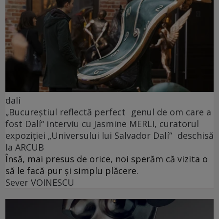
dalí
„Bucureștiul reflectă perfect genul de om care a
fost Dalí“ interviu cu Jasmine MERLI, curatorul
expoziției „Universului lui Salvador Dalí“ deschisă
la ARCUB
Însă, mai presus de orice, noi sperăm că vizita o
să le facă pur și simplu plăcere.
Sever VOINESCU