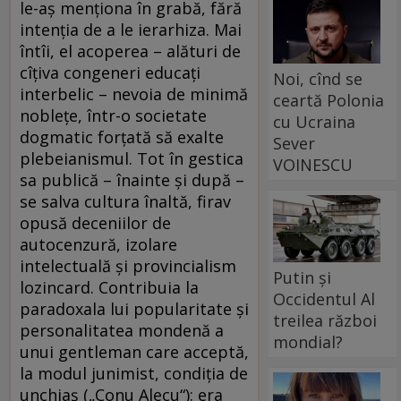
le-aș menționa în grabă, fără
intenția de a le ierarhiza. Mai
întîi, el acoperea – alături de
cîțiva congeneri educați
Noi, cînd se
interbelic – nevoia de minimă
ceartă Polonia
noblețe, într-o societate
cu Ucraina
dogmatic forțată să exalte
Sever
plebeianismul. Tot în gestica
VOINESCU
sa publică – înainte și după –
se salva cultura înaltă, firav
opusă deceniilor de
autocenzură, izolare
intelectuală și provincialism
Putin și
lozincard. Contribuia la
Occidentul Al
paradoxala lui popularitate și
treilea război
personalitatea mondenă a
mondial?
unui gentleman care acceptă,
la modul junimist, condiția de
unchiaș („Conu Alecu“): era