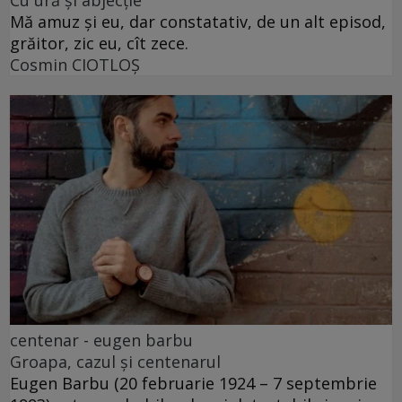
Cu ură și abjecție
Mă amuz și eu, dar constatativ, de un alt episod,
grăitor, zic eu, cît zece.
Cosmin CIOTLOŞ
centenar - eugen barbu
Groapa, cazul și centenarul
Eugen Barbu (20 februarie 1924 – 7 septembrie