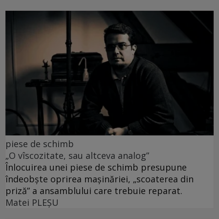
piese de schimb
„O vîscozitate, sau altceva analog”
Înlocuirea unei piese de schimb presupune
îndeobște oprirea mașinăriei, „scoaterea din
priză” a ansamblului care trebuie reparat.
Matei PLEŞU