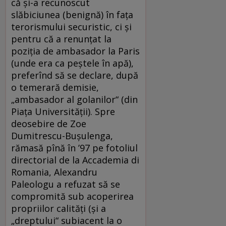
că și-a recunoscut
slăbiciunea (benignă) în fața
terorismului securistic, ci și
pentru că a renunțat la
poziția de ambasador la Paris
(unde era ca peștele în apă),
preferînd să se declare, după
o temerară demisie,
„ambasador al golanilor“ (din
Piața Universității). Spre
deosebire de Zoe
Dumitrescu-Bușulenga,
rămasă pînă în ’97 pe fotoliul
directorial de la Accademia di
Romania, Alexandru
Paleologu a refuzat să se
compromită sub acoperirea
propriilor calități (și a
„dreptului“ subiacent la o