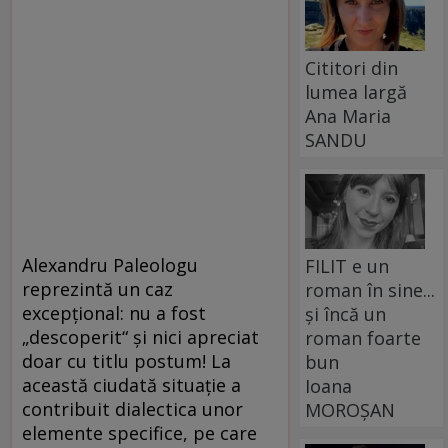
Cititori din
lumea largă
Ana Maria
SANDU
Alexandru Paleologu
FILIT e un
reprezintă un caz
roman în sine...
excepțional: nu a fost
și încă un
„descoperit“ și nici apreciat
roman foarte
doar cu titlu postum! La
bun
această ciudată situație a
Ioana
contribuit dialectica unor
MOROȘAN
elemente specifice, pe care