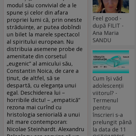
modul său convivial de a le
spune și celor din afara
Feel good -
propriei lumi că, prin oneste
după FILIT -
străduințe, ar putea dobîndi
Ana Maria
un bilet la marele spectacol
SANDU
al spiritului european. Nu
distribuia asemene probe de
amenitate din corsetul
„eugenic“ al amicului său,
Constantin Noica, de care a
ținut, de altfel, să se
Cum își văd
despartă, cu eleganța unui
adolescenții
egal. Deschiderea lui –
viitorul? -
horribile dictu! – „empatică“
Termenul
rezona mai curînd cu
pentru
hristologia seniorială a unui
înscrieri s-a
alt mare contemporan:
prelungit până
Nicolae Steinhardt. Alexandru
la data de 11