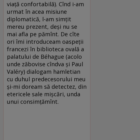
viață confortabilă). Cînd i-am
urmat în acea misiune
diplomatică, l-am simțit
mereu prezent, deși nu se
mai afla pe pămînt. De cîte
ori îmi introduceam oaspeții
francezi în biblioteca ovală a
palatului de Béhague (acolo
unde zăbovise cîndva și Paul
Valéry) dialogam hamletian
cu duhul predecesorului meu
și-mi doream să detectez, din
etericele sale mișcări, unda
unui consimțămînt.