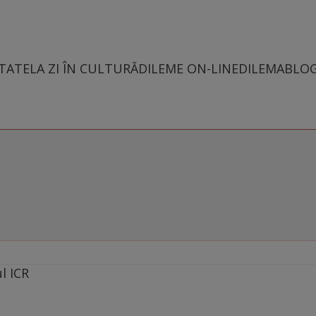
TATE
LA ZI ÎN CULTURĂ
DILEME ON-LINE
DILEMABLO
ul ICR