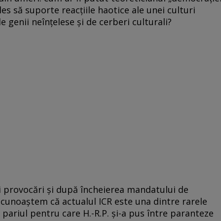
s să suporte reacţiile haotice ale unei culturi
e genii neînţelese şi de cerberi culturali?
ei provocări şi după încheierea mandatului de
ecunoaştem că actualul ICR este una dintre rarele
 pariul pentru care H.-R.P. şi-a pus între paranteze