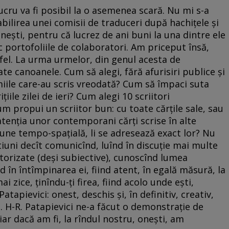
ucru va fi posibil la o asemenea scară. Nu mi s-a
bilirea unei comisii de traduceri după hachiţele şi
neşti, pentru că lucrez de ani buni la una dintre ele
c portofoliile de colaboratori. Am priceput însă,
tfel. La urma urmelor, din genul acesta de
ate canoanele. Cum să alegi, fără afurisiri publice şi
 miile care-au scris vreodată? Cum să împaci suta
iile zilei de ieri? Cum alegi 10 scriitori
m propui un scriitor bun: cu toate cărţile sale, sau
atenţia unor contemporani cărţi scrise în alte
iune tempo-spaţială, li se adresează exact lor? Nu
tiuni decît comunicînd, luînd în discuţie mai multe
utorizate (deşi subiective), cunoscînd lumea
nd în întîmpinarea ei, fiind atent, în egală măsură, la
ai zice, ţinîndu-ţi firea, fiind acolo unde eşti,
apievici: onest, deschis şi, în definitiv, creativ,
. H-R. Patapievici ne-a făcut o demonstraţie de
ar dacă am fi, la rîndul nostru, oneşti, am