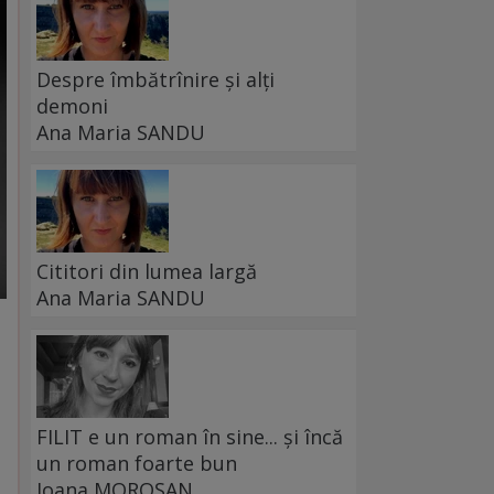
Despre îmbătrînire și alți
demoni
Ana Maria SANDU
Cititori din lumea largă
Ana Maria SANDU
FILIT e un roman în sine... și încă
un roman foarte bun
Ioana MOROȘAN