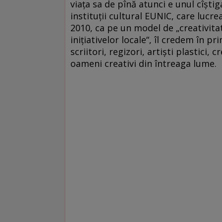
viaţa sa de pînă atunci e unul cîştiga
instituţii cultural EUNIC, care lucre
2010, ca pe un model de „creativitat
iniţiativelor locale“, îl credem în p
scriitori, regizori, artişti plastici,
oameni creativi din întreaga lume.