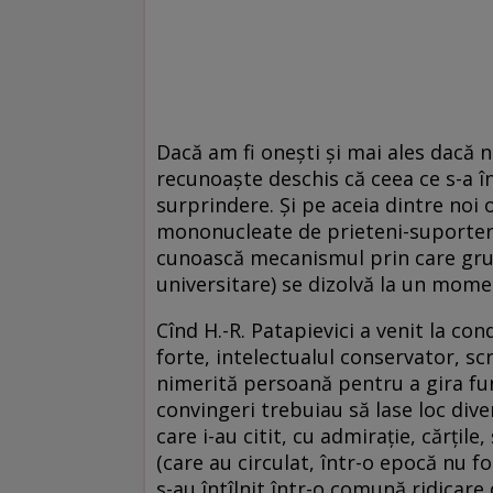
Dacă am fi oneşti şi mai ales dacă 
recunoaşte deschis că ceea ce s-a în
surprindere. Şi pe aceia dintre noi o
mononucleate de prieteni-suporteri-
cunoască mecanismul prin care grup
universitare) se dizolvă la un mom
Cînd H.-R. Patapievici a venit la co
forte, intelectualul conservator, sc
nimerită persoană pentru a gira fun
convingeri trebuiau să lase loc divers
care i-au citit, cu admiraţie, cărţile,
(care au circulat, într-o epocă nu 
s-au întîlnit într-o comună ridicare