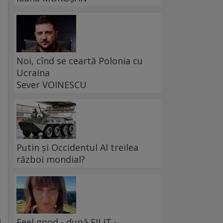
Noi, cînd se ceartă Polonia cu
Ucraina
Sever VOINESCU
e
Putin și Occidentul Al treilea
război mondial?
i
Feel good - după FILIT -