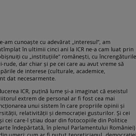
ne-am cunoaşte cu adevărat „interesul“, am
tîmplat în ultimii cinci ani la ICR ne-a cam luat prin
bişnuiţi cu „instituţiile“ româneşti, cu încrengăturil
rude, dar chiar şi pe cei care au avut vreme să
ările de interese (culturale, academice,
ent dat necesarmente.
nducerea ICR, puţină lume şi-a imaginat că eseistul
riitorul extrem de personal ar fi fost cea mai
cţionarea unui sistem în care propriile opinii şi
ităţii, relativităţii şi democraţiei gusturilor. Şi cei
 şi cei care-l ştiau doar din fotocopiile din Politice
foarte îndepărtată, în plenul Parlamentului României)
 din umeri: cum ar fi putut teoreticianul „democraţie