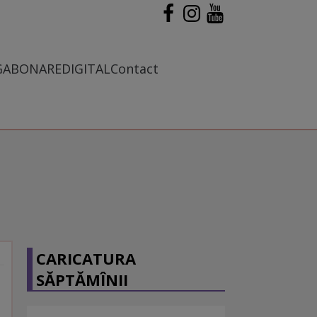
G
ABONARE
DIGITAL
Contact
CARICATURA
SĂPTĂMÎNII