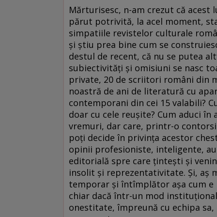
Mărturisesc, n-am crezut că acest l
părut potrivită, la acel moment, sta
simpatiile revistelor culturale româ
şi ştiu prea bine cum se construies
destul de recent, că nu se putea al
subiectivităţi şi omisiuni se nasc to
private, 20 de scriitori români din
noastră de ani de literatură cu apariţ
contemporani din cei 15 valabili? Cu
doar cu cele reuşite? Cum aduci în 
vremuri, dar care, printr-o contors
poţi decide în privinţa acestor ches
opinii profesioniste, inteligente, a
editorială spre care ţinteşti şi veni
insolit şi reprezentativitate. Şi, aş m
temporar şi întîmplător aşa cum e Pat
chiar dacă într-un mod instituţional
onestitate, împreună cu echipa sa, i