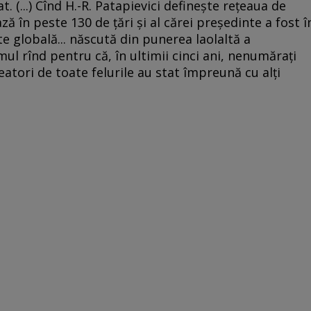
t. (...) Cînd H.-R. Patapievici defineşte reţeaua de
ază în peste 130 de ţări şi al cărei preşedinte a fost î
e globală... născută din punerea laolaltă a
rimul rînd pentru că, în ultimii cinci ani, nenumăraţi
 creatori de toate felurile au stat împreună cu alţi