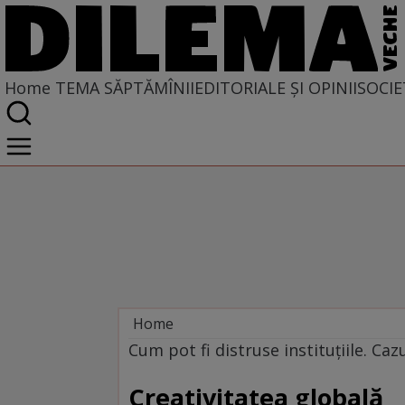
Home
TEMA SĂPTĂMÎNII
EDITORIALE ȘI OPINII
SOCIE
Home
Tema săptămînii
Cum pot fi distruse instituţiile. Caz
Creativitatea globală