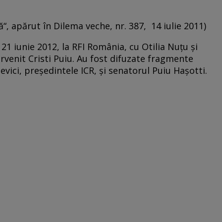
“, apărut în Dilema veche, nr. 387, 14 iulie 2011)
1 iunie 2012, la RFI România, cu Otilia Nuţu şi
ervenit Cristi Puiu. Au fost difuzate fragmente
vici, preşedintele ICR, şi senatorul Puiu Haşotti.