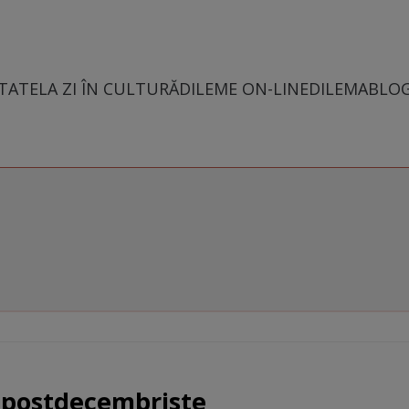
TATE
LA ZI ÎN CULTURĂ
DILEME ON-LINE
DILEMABLO
 postdecembriste