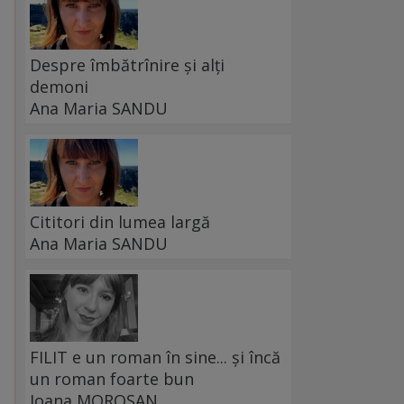
Despre îmbătrînire și alți
demoni
Ana Maria SANDU
Cititori din lumea largă
Ana Maria SANDU
FILIT e un roman în sine... și încă
un roman foarte bun
Ioana MOROȘAN