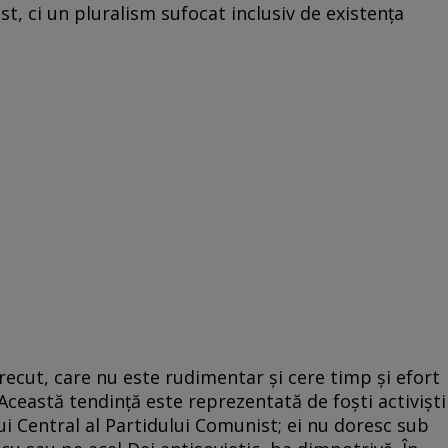
t, ci un pluralism sufocat inclusiv de existenţa
 trecut, care nu este rudimentar şi cere timp şi efort
 Această tendinţă este reprezentată de foşti activişti
lui Central al Partidului Comunist; ei nu doresc sub