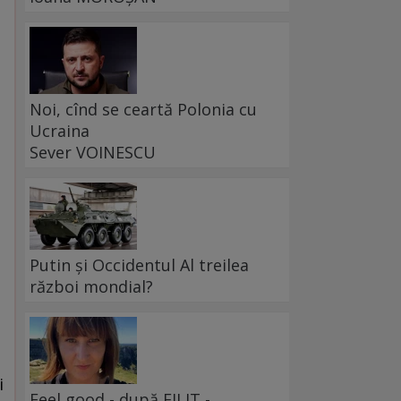
Noi, cînd se ceartă Polonia cu
Ucraina
Sever VOINESCU
Putin și Occidentul Al treilea
război mondial?
i
Feel good - după FILIT -