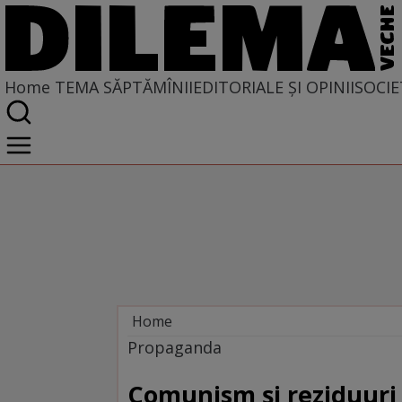
Home
TEMA SĂPTĂMÎNII
EDITORIALE ȘI OPINII
SOCIE
Home
Tema săptămînii
Propaganda
Comunism şi reziduuri