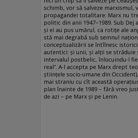
nici un chip să îl salveze pe Ceauşe
schimb, vor să salveze marxismul, vo
propagandei totalitare: Marx nu tre
politic din anii 1947–1989. Sub Dej a
şi ei au pus umărul, ca rotiţe ale a
stă mai degrabă sub semnul naţiona
conceptualizării se întîlnesc istoric
autentici: şi unii, şi alţii se străd
intervalul postbelic, înlocuindu-l fi
real“. A-l accepta pe Marx drept teor
ştiinţele socio-umane din Occident), 
mai straniu cu cît această operaţiu
plan înainte de 1989 – fără vreo jus
de azi – pe Marx şi pe Lenin.