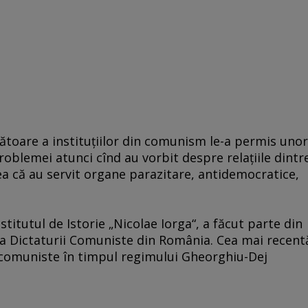
ătoare a instituţiilor din comunism le-a permis unor
problemei atunci cînd au vorbit despre relaţiile dintr
eea că au servit organe parazitare, antidemocratice,
stitutul de Istorie „Nicolae Iorga“, a făcut parte din
za Dictaturii Comuniste din România. Cea mai recent
le comuniste în timpul regimului Gheorghiu-Dej