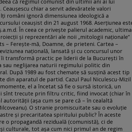
ideea că regimul comunist din ultimii ani ai lui
. Ceauşescu chiar a servit adevăratele valori
mulţi români ignoră dimensiunea ideologică a
iscursului ceauşist din 21 august 1968. Aserţiunea est
a.m.d. În ceea ce priveşte palierul academic, ultima
roiecţii şi reprezentări ale noii „mitologii naţionale“
tts – Fereşte-mă, Doamne, de prieteni. Cartea –
eviziunea naţională, lansată şi cu concursul unor
îi transformă practic pe liderii de la Bucureşti în
a sau neglijarea naturii regimului politic din
eral. După 1989 au fost chemate să susţină acest tip
e din aparatul de partid. Cazul Paul Niculescu-Mizil
omente, el a încetat să fie o sursă istorică, un
sînt trecute prin filtru critic, fiind invocat (chiar în
l autorităţii (aşa cum se pare că – în cealaltă
ilcoveanu). O stranie promiscuitate sau o evoluţie
astre şi precaritatea spiritului public? În aceste
re o propagandă reziduală (comunistă), ci de
şi culturale, tot aşa cum nici primul an de regim