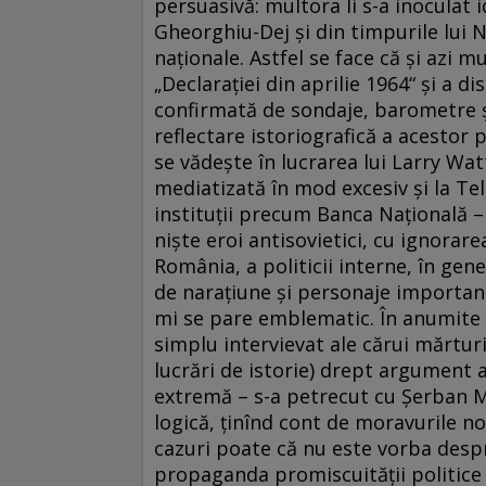
persuasivă: multora li s-a inoculat 
Gheorghiu-Dej şi din timpurile lui N
naţionale. Astfel se face că şi azi 
„Declaraţiei din aprilie 1964“ şi a d
confirmată de sondaje, barometre ş.
reflectare istoriografică a acestor p
se vădeşte în lucrarea lui Larry Wa
mediatizată în mod excesiv şi la Tel
instituţii precum Banca Naţională – 
nişte eroi antisovietici, cu ignorare
România, a politicii interne, în gen
de naraţiune şi personaje important
mi se pare emblematic. În anumite m
simplu intervievat ale cărui mărturii 
lucrări de istorie) drept argument a
extremă – s-a petrecut cu Şerban M
logică, ţinînd cont de moravurile no
cazuri poate că nu este vorba desp
propaganda promiscuităţii politice 