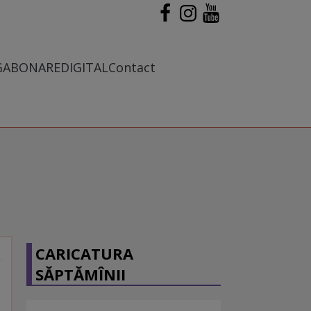
G
ABONARE
DIGITAL
Contact
CARICATURA
SĂPTĂMÎNII