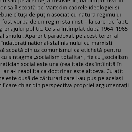
scu sau pe acel Dej antisovietic, ba dimpotrivă. În
r să îl scoată pe Marx din cadrele ideologiei şi
buie cîtuşi de puţin asociat cu natura regimului
 fost vorba de un regim stalinist – la care, de fapt,
ngrenajului politic. Ce s-a întîmplat după 1964–1965
lismului. Aparent paradoxal, pe acest teren al
i îndatoraţi naţional-stalinismului cu marxişti
uie să scoată din uz comunismul ca etichetă pentru
e cu sintagma „socialism totalitar“, fie cu „socialism
etician social este una (realitate des întîlnită în
iar a-l reabilita ca doctrinar este altceva. Cu atît
ne este dusă de cărturari care i-au pus pe acelaşi
tificare chiar din perspectiva propriei argumentaţii