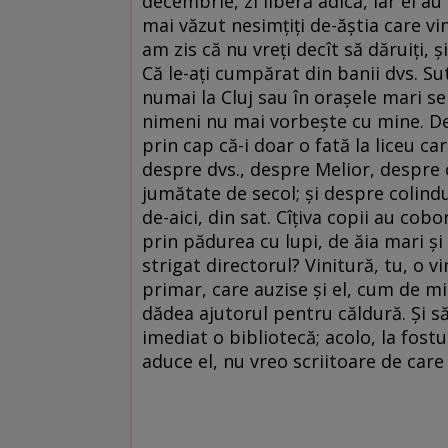
decembrie, zi liberă adică, iar ei au
mai văzut nesimțiți de-ăștia care vin
am zis că nu vreți decît să dăruiți, 
Că le-ați cumpărat din banii dvs. Sute
numai la Cluj sau în orașele mari se
nimeni nu mai vorbește cu mine. De 
prin cap că-i doar o fată la liceu ca
despre dvs., despre Melior, despre 
jumătate de secol; și despre colindul
de-aici, din sat. Cîțiva copii au co
prin pădurea cu lupi, de ăia mari și r
strigat directorul? Vinitură, tu, o vi
primar, care auzise și el, cum de m
dădea ajutorul pentru căldură. Și să
imediat o bibliotecă; acolo, la fostu
aduce el, nu vreo scriitoare de care