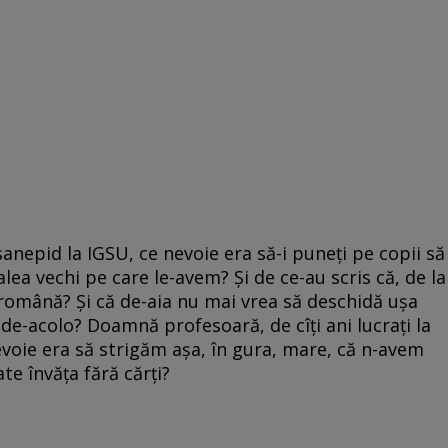
sanepid la IGSU, ce nevoie era să-i puneți pe copii să
lea vechi pe care le-avem? Și de ce-au scris că, de la
română? Și că de-aia nu mai vrea să deschidă ușa
de-acolo? Doamnă profesoară, de cîți ani lucrați la
nevoie era să strigăm așa, în gura, mare, că n-avem
ate învăța fără cărți?