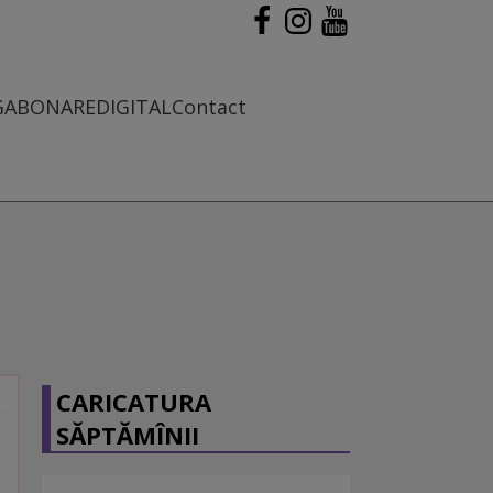
G
ABONARE
DIGITAL
Contact
CARICATURA
SĂPTĂMÎNII