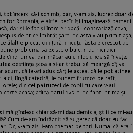
ei, tot încerc să-i schimb, dar, v-am zis, lucrez doar d
ch for Romania; e altfel decît își imaginează oamenii
asă, dar și le fac și între ei; dacă-i contrariază ceva,
espus de orice îmbrățișare, de asta v-au primit așa;
 celălalt e plecat din țară; micuțul ăsta e crescut de
 pune problema să existe o baie; n-au nici aici
i de cînd lumea; dar măcar au un loc unde să învețe;
tea desființa școala și-ar trebui să meargă cîțiva
r acum, că le-ați adus cărțile astea, că le pot atinge
țin aici, lîngă catedră, le punem frumos pe raft,
 orele; din cei patruzeci de copii cu care v-ați
o carte acasă; adică darul dvs. e, de fapt, prima și
 și mă gîndesc chiar să-mi dau demisia; știți ce mi-au
oală? Cum de-am îndrăznit să sugerez că doar eu fac
 ziar. Or, v-am zis, i-am chemat pe toți. Numai că era 1