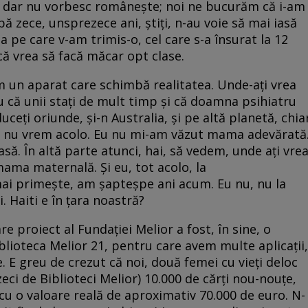
i, dar nu vorbesc românește; noi ne bucurăm că i-am
upă zece, unsprezece ani, știți, n-au voie să mai iasă
a pe care v-am trimis-o, cel care s-a însurat la 12
 că vrea să facă măcar opt clase.
m un aparat care schimbă realitatea. Unde-ați vrea
tiu că unii stați de mult timp și că doamna psihiatru
duceți oriunde, și-n Australia, și pe altă planetă, chia
nă, nu vrem acolo. Eu nu mi-am văzut mama adevărată
să. În altă parte atunci, hai, să vedem, unde ați vre
 mama maternală. Și eu, tot acolo, la
ai primește, am șapteșpe ani acum. Eu nu, nu la
. Haiti e în țara noastră?
are proiect al Fundației Melior a fost, în sine, o
blioteca Melior 21, pentru care avem multe aplicații,
. E greu de crezut că noi, două femei cu vieți deloc
ci de Biblioteci Melior) 10.000 de cărți nou-nouțe,
cu o valoare reală de aproximativ 70.000 de euro. N-