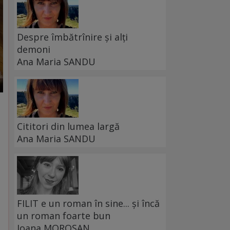
Despre îmbătrînire și alți
demoni
Ana Maria SANDU
Cititori din lumea largă
Ana Maria SANDU
FILIT e un roman în sine... și încă
un roman foarte bun
Ioana MOROȘAN