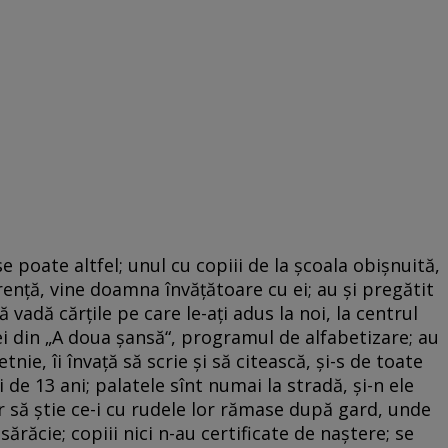
e poate altfel; unul cu copiii de la școala obișnuită,
erență, vine doamna învățătoare cu ei; au și pregătit
vadă cărțile pe care le-ați adus la noi, la centrul
 cei din „A doua șansă“, programul de alfabetizare; au
ie, îi învață să scrie și să citească, și-s de toate
ri de 13 ani; palatele sînt numai la stradă, și-n ele
or să știe ce-i cu rudele lor rămase după gard, unde
ărăcie; copiii nici n-au certificate de naștere; se