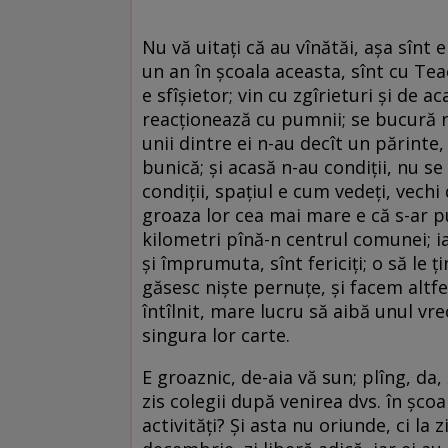
Nu vă uitați că au vînătăi, așa sînt 
un an în școala aceasta, sînt cu Tea
e sfîșietor; vin cu zgîrieturi și de ac
reacționează cu pumnii; se bucură n
unii dintre ei n-au decît un părinte,
bunică; și acasă n-au condiții, nu se
condiții, spațiul e cum vedeți, vech
groaza lor cea mai mare e că s-ar pu
kilometri pînă-n centrul comunei; ia
și împrumuta, sînt fericiți; o să le 
găsesc niște pernuțe, și facem altfel
întîlnit, mare lucru să aibă unul vre
singura lor carte.
E groaznic, de-aia vă sun; plîng, da,
zis colegii după venirea dvs. în șc
activități? Și asta nu oriunde, ci la