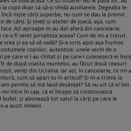
 ales să stea acasă. Ce scriitoare? Nu le păsa lor, au
 la copii doar ca să-și vîndă auxiliarele. Degeaba le-
și încă niște cărți superbe, nu cum se dau la premii.
 de cărți. Și țineți și atelier de joacă, așa, cum
 face. Azi aproape m-au dat afară din cancelarie,
ce-o fi venit jurnalista aceea? Cum de mi-a trecut
re vrea și ea să vă vadă? Și-a scris apoi așa frumos
costumele copiilor, autentice, unele vechi de o
 pe care vi l-au cîntat și pe care-l culeseseră ei înșiș
borît de după coasta muntelui, au făcut două ceasuri
oșii, veniți din Ucraina. Iar azi, în cancelarie, ce mi-
nitură, cum să apari tu în articol? Și m-a trimis la
i-am permis să mă laud deșănțat? Să nu uit că el îmi
-mi intre în cap, că el începe să construiască
l bufet; și abonează tot satul la cărți pe care le
 n-a auzit nimeni.