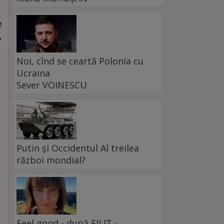
e
,
Noi, cînd se ceartă Polonia cu
Ucraina
Sever VOINESCU
Putin și Occidentul Al treilea
război mondial?
Feel good - după FILIT -