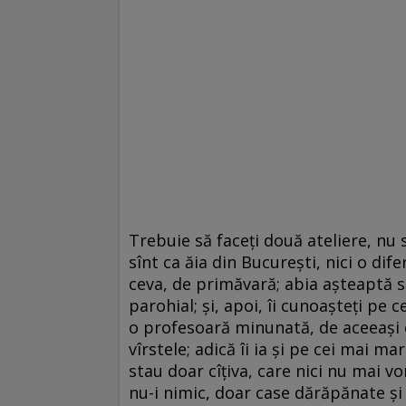
Trebuie să faceți două ateliere, nu s
sînt ca ăia din București, nici o dif
ceva, de primăvară; abia așteaptă să 
parohial; și, apoi, îi cunoașteți pe
o profesoară minunată, de aceeași etn
vîrstele; adică îi ia și pe cei mai ma
stau doar cîțiva, care nici nu mai v
nu-i nimic, doar case dărăpănate și s