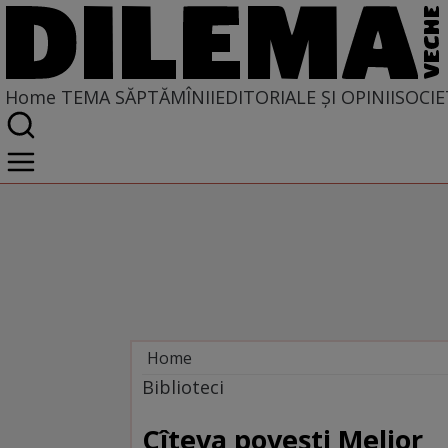
Home
TEMA SĂPTĂMÎNII
EDITORIALE ȘI OPINII
SOCIE
Home
Tema săptămînii
Biblioteci
Cîteva povești Melior