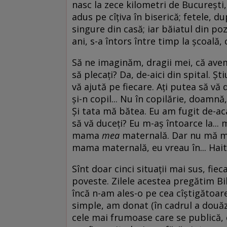
nasc la zece kilometri de Bucureșt
adus pe cîțiva în biserică; fetele, d
singure din casă; iar băiatul din poz
ani, s-a întors între timp la școală,
Să ne imaginăm, dragii mei, că ave
să plecați? Da, de-aici din spital. Ș
vă ajută pe fiecare. Ați putea să vă 
și-n copil... Nu în copilărie, doam
Și tata mă bătea. Eu am fugit de-aca
să vă duceți? Eu m-aș întoarce la...
mama
mea
maternală. Dar nu mă m
mama maternală, eu vreau în... Haiti
Sînt doar cinci situații mai sus, fiec
poveste. Zilele acestea pregătim Bi
încă n-am ales-o pe cea cîștigătoare
simple, am donat (în cadrul a douăze
cele mai frumoase care se publică, 