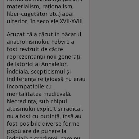
materialism, raționalism,
liber-cugetător etc.) apar
ulterior, în secolele XVII-XVIII.
Acuzat că a căzut în păcatul
anacronismului, Febvre a
fost revizuit de către
reprezentanții noii generații
de istorici ai Annalelor.
Îndoiala, scepticismul și
indiferența religioasă nu erau
incompatibile cu
mentalitatea medievală.
Necredința, sub chipul
ateismului explicit și radical,
nu a fost cu putință, însă au
fost posibile diverse forme
populare de punere la
îndoială a credinței, care nu