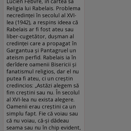
Lucien Febvre, în cartea sa
Religia lui Rabelais. Problema
necredinței în secolul al XVI-
lea (1942), a respins ideea că
Rabelais ar fi fost ateu sau
liber-cugetător, dușman al
credinței care a propagat în
Gargantua și Pantagruel un
ateism perfid. Rabelais ia în
derîdere oamenii Bisericii și
fanatismul religios, dar el nu
putea fi ateu, ci un creștin
credincios: „Astăzi alegem să
fim creștini sau nu. În secolul
al XVI-lea nu exista alegere.
Oamenii erau creștini ca un
simplu fapt. Fie că voiau sau
că nu voiau, că-și dădeau
seama sau nu în chip evident,