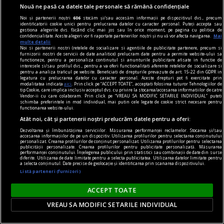
Nouă ne pasă ca datele tale personale să rămână confidențiale
piese de schimb
Noi și partenerii noștri
606
stocăm și/sau accesăm informații pe dispozitivul dvs., precum
identificatorii cookie unici pentru prelucrarea datelor cu caracter personal. Puteți accepta sau
(Sub)ansambluri cognitive
gestiona alegerile dvs. făcând clic mai jos sau în orice moment, pe pagina cu politica de
confidențialitate. Aceste alegeri vor fi raportate partenerilor noștri și nu vă vor afecta navigarea.
Mai
Omul nu mai este, poate, măsura tuturor
multe detalii
Noi si partenerii nostri (retelele de socializare si agentiile de publicitate partenere, precum si
lucrurilor.
furnizorii nostri de servicii de date analitice) prelucram date pentru a permite website-ului sa
functioneze, pentru a personaliza continutul si anunturile publicitare afisate in functie de
interesele si/sau profilul dvs., pentru a va oferi functionalitati aferente retelelor de socializare si
pentru a analiza traficul pe website. Beneficiati de drepturile prevazute de art. 15-22 din GDPR in
legatura cu prelucrarea datelor cu caracter personal. Aceste drepturi pot fi exercitate prin
modalitatea indicata
aici
. Prin click pe “ACCEPT TOATE”, acceptati folosirea tuturor Tehnologiilor de
tip Cookie, care implica inclusiv acceptul dvs. cu privire la stocarea/accesarea informatiilor de catre
Vendor-ii cu care colaboram. Prin click pe “VREAU SA MODIFIC SETARILE INDIVIDUAL” puteti
schimba preferintele in mod individual, mai putin cele legate de cookie strict necesare pentru
functionarea website-ului.
Atât noi, cât și partenerii noștri prelucrăm datele pentru a oferi:
Dezvoltarea și îmbunătățirea serviciilor. Măsurarea performanței reclamelor. Stocarea și/sau
accesarea informațiilor de pe un dispozitiv. Utilizarea profilurilor pentru selectarea conținutului
personalizat. Crearea profilurilor de conținut personalizat. Utilizarea profilurilor pentru selectarea
publicității personalizate. Crearea profilurilor pentru publicitate personalizată. Măsurarea
performanței conținutului. Înțelegerea publicului prin statistici sau combinații de date din surse
diferite. Utilizarea de date limitate pentru a selecta publicitatea. Utilizarea datelor limitate pentru
a selecta conținutul. Date precise de geolocație și identificarea prin scanarea dispozitivului.
Listă parteneri (furnizori)
ACCEPT TOATE
VREAU SA MODIFIC SETARILE INDIVIDUAL
centenar - eugen barbu
Cu ură și abjecție