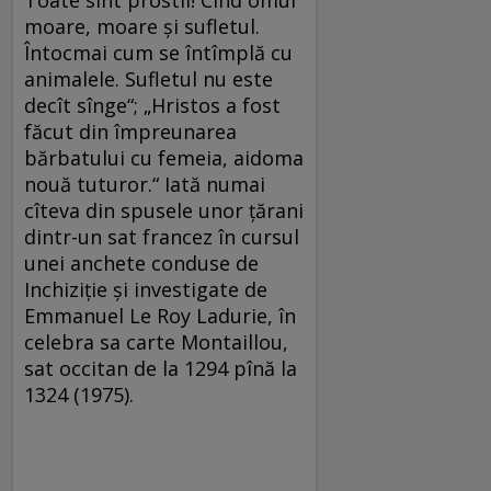
Toate sînt prostii! Cînd omul
moare, moare și sufletul.
Întocmai cum se întîmplă cu
animalele. Sufletul nu este
decît sînge“; „Hristos a fost
făcut din împreunarea
bărbatului cu femeia, aidoma
nouă tuturor.“ Iată numai
cîteva din spusele unor țărani
dintr-un sat francez în cursul
unei anchete conduse de
Inchiziție și investigate de
Emmanuel Le Roy Ladurie, în
celebra sa carte Montaillou,
sat occitan de la 1294 pînă la
1324 (1975).