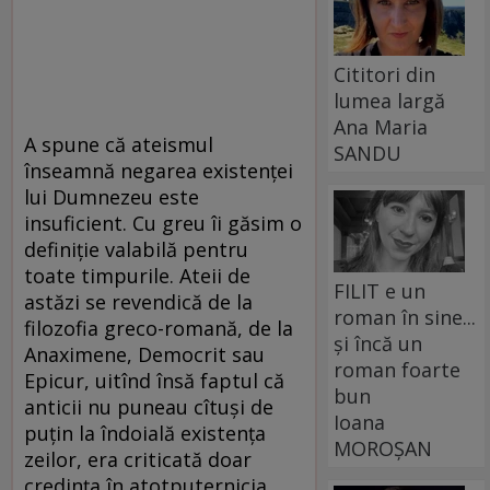
Cititori din
lumea largă
Ana Maria
A spune că ateismul
SANDU
înseamnă negarea existenței
lui Dumnezeu este
insuficient. Cu greu îi găsim o
definiție valabilă pentru
toate timpurile. Ateii de
FILIT e un
astăzi se revendică de la
roman în sine...
filozofia greco-romană, de la
și încă un
Anaximene, Democrit sau
roman foarte
Epicur, uitînd însă faptul că
bun
anticii nu puneau cîtuși de
Ioana
puțin la îndoială existența
MOROȘAN
zeilor, era criticată doar
credința în atotputernicia