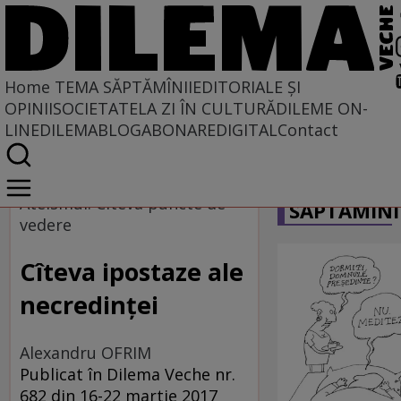
Home
TEMA SĂPTĂMÎNII
EDITORIALE ȘI
OPINII
SOCIETATE
LA ZI ÎN CULTURĂ
DILEME ON-
LINE
DILEMABLOG
ABONARE
DIGITAL
Contact
Home
CARICATU
Tema săptămînii
Ateismul. Cîteva puncte de
SĂPTĂMÎNI
vedere
Cîteva ipostaze ale
necredinţei
Alexandru OFRIM
Publicat în Dilema Veche nr.
682 din 16-22 martie 2017