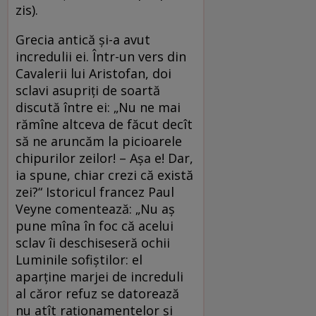
zis).
Grecia antică și-a avut
incredulii ei. Într-un vers din
Cavalerii lui Aristofan, doi
sclavi asupriți de soartă
discută între ei: „Nu ne mai
rămîne altceva de făcut decît
să ne aruncăm la picioarele
chipurilor zeilor! – Așa e! Dar,
ia spune, chiar crezi că există
zei?“ Istoricul francez Paul
Veyne comentează: „Nu aș
pune mîna în foc că acelui
sclav îi deschiseseră ochii
Luminile sofiștilor: el
aparține marjei de increduli
al căror refuz se datorează
nu atît raționamentelor și