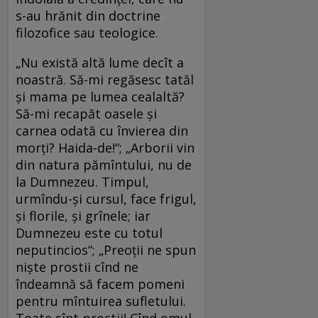
s-au hrănit din doctrine
filozofice sau teologice.
„Nu există altă lume decît a
noastră. Să-mi regăsesc tatăl
și mama pe lumea cealaltă?
Să-mi recapăt oasele și
carnea odată cu învierea din
morți? Haida-de!“; „Arborii vin
din natura pămîntului, nu de
la Dumnezeu. Timpul,
urmîndu-și cursul, face frigul,
și florile, și grînele; iar
Dumnezeu este cu totul
neputincios“; „Preoții ne spun
niște prostii cînd ne
îndeamnă să facem pomeni
pentru mîntuirea sufletului.