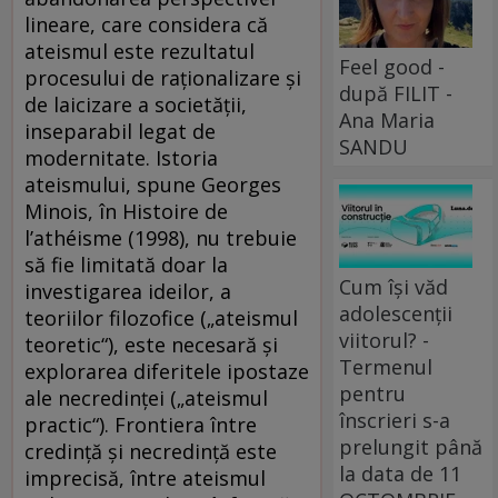
lineare, care considera că
ateismul este rezultatul
Feel good -
procesului de raționalizare și
după FILIT -
de laicizare a societății,
Ana Maria
inseparabil legat de
SANDU
modernitate. Istoria
ateismului, spune Georges
Minois, în Histoire de
l’athéisme (1998), nu trebuie
să fie limitată doar la
Cum își văd
investigarea ideilor, a
adolescenții
teoriilor filozofice („ateismul
viitorul? -
teoretic“), este necesară și
Termenul
explorarea diferitele ipostaze
pentru
ale necredinței („ateismul
înscrieri s-a
practic“). Frontiera între
prelungit până
credință și necredință este
la data de 11
imprecisă, între ateismul