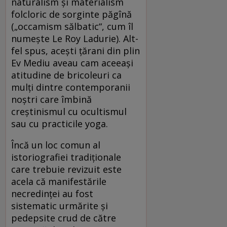
naturalism și materialism
folcloric de sorginte păgînă
(„occamism sălbatic“, cum îl
numește Le Roy Ladurie). Alt­
fel spus, acești țărani din plin
Ev Mediu aveau cam aceeași
atitudine de bricoleuri ca
mulți dintre contemporanii
noștri care îmbină
creștinismul cu ocultismul
sau cu practicile yoga.
Încă un loc comun al
istoriografiei tradiționale
care trebuie revizuit este
acela că manifestările
necredinței au fost
sistematic urmărite și
pedepsite crud de către