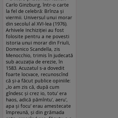
Carlo Ginzburg, într-o carte
la fel de celebră: Brînza și
viermii. Universul unui morar
din secolul al XVI-lea (1976).
Arhivele Inchiziției au fost
folosite pentru a ne povesti
istoria unui morar din Friuli,
Domenico Scandella, zis
Menocchio, trimis în judecată
sub acuzația de erezie, în
1583. Acuzatul s-a dovedit
foarte locvace, recunoscînd
că și-a făcut publice opiniile:
„Io am zis că, după cum
gîndesc și crez io, totu’ era
haos, adică pămîntu’, aeru’,
apa și focu’ erau amestecate
împreună, și din grămada