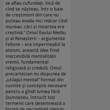
se aflau cufundați, încă de
cînd se nășteau, într-o baie
de creștinism din care nu
puteau evada nici măcar cînd
mureau: căci și moartea era
creștină.“ Omul Evului Mediu
și al Renașterii – argumenta
Febvre – era impermeabil la
ateism, această idee fiind
inaccesibilă mentalității
vremii, fundamental
religioasă și credulă. Omul
precartezian nu dispunea de
„utilajul mental“ format din
cuvinte și concepte necesare
pentru a gîndi lumea fără
Dumnezeu, întrucît toți
termenii care desemnează o
formă de necredință (deism,