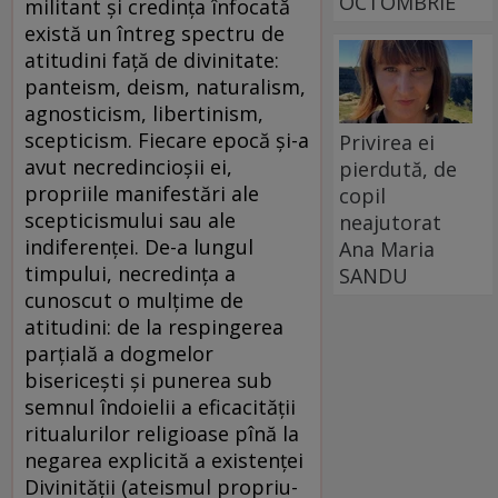
OCTOMBRIE
militant și credința înfocată
există un întreg spectru de
atitudini față de divinitate:
panteism, deism, naturalism,
agnosticism, libertinism,
scepticism. Fiecare epocă și-a
Privirea ei
avut necredincioșii ei,
pierdută, de
propriile manifestări ale
copil
scepticismului sau ale
neajutorat
indiferenței. De-a lungul
Ana Maria
timpului, necredința a
SANDU
cunoscut o mulțime de
atitudini: de la respingerea
parțială a dogmelor
bisericești și punerea sub
semnul îndoielii a eficacității
ritualurilor religioase pînă la
negarea explicită a existenței
Divinității (ateismul propriu-