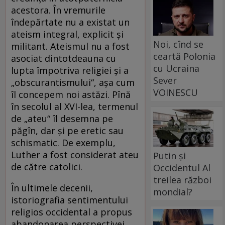
acestora. În vremurile
îndepărtate nu a existat un
ateism integral, explicit și
Noi, cînd se
militant. Ateismul nu a fost
ceartă Polonia
asociat dintotdeauna cu
cu Ucraina
lupta împotriva religiei și a
Sever
„obscurantismului“, așa cum
VOINESCU
îl concepem noi astăzi. Pînă
în secolul al XVI-lea, termenul
de „ateu“ îl desemna pe
păgîn, dar și pe eretic sau
schismatic. De exemplu,
Luther a fost considerat ateu
Putin și
de către catolici.
Occidentul Al
treilea război
În ultimele decenii,
mondial?
istoriografia sentimentului
religios occidental a propus
abandonarea perspectivei