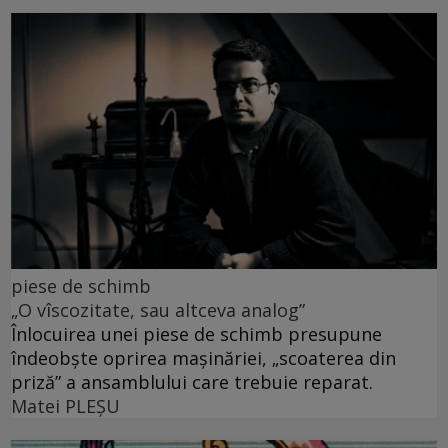
piese de schimb
„O vîscozitate, sau altceva analog”
Înlocuirea unei piese de schimb presupune
îndeobște oprirea mașinăriei, „scoaterea din
priză” a ansamblului care trebuie reparat.
Matei PLEŞU