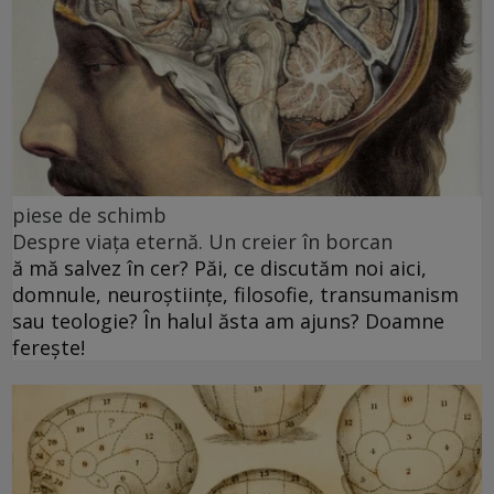
piese de schimb
Despre viața eternă. Un creier în borcan
ă mă salvez în cer? Păi, ce discutăm noi aici,
domnule, neuroștiințe, filosofie, transumanism
sau teologie? În halul ăsta am ajuns? Doamne
ferește!