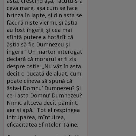
asta, crescînd așa, făcutu-s-a
ceva mare, așa cum se face
brînza în lapte, și din asta se
făcură niște viermi, și ăștia
au fost îngerii; și cea mai
sfîntă putere a hotărît că
ăștia să fie Dumnezeu și
îngerii.“ Un martor interogat
declară că morarul ar fi zis
despre ostie: „Nu văz în asta
decît o bucată de aluat, cum
poate cineva să spună că
ăsta-i Domnu’ Dumnezeu? Și
ce-i asta Domnu’ Dumnezeu?
Nimic altceva decît pămînt,
aer și apă.“ Tot el respingea
întruparea, mîntuirea,
eficacitatea Sfintelor Taine.