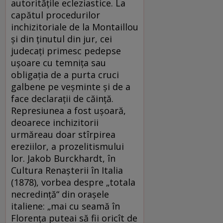
autoritățile ecleziastice. La
capătul procedurilor
inchizitoriale de la Montaillou
și din ținutul din jur, cei
judecați primesc pedepse
ușoare cu temnița sau
obligația de a purta cruci
galbene pe veșminte și de a
face declarații de căință.
Represiunea a fost ușoară,
deoarece inchizitorii
urmăreau doar stîrpirea
ereziilor, a prozelitismului
lor. Jakob Burckhardt, în
Cultura Renașterii în Italia
(1878), vorbea despre „totala
necredință“ din orașele
italiene: „mai cu seamă în
Florența puteai să fii oricît de