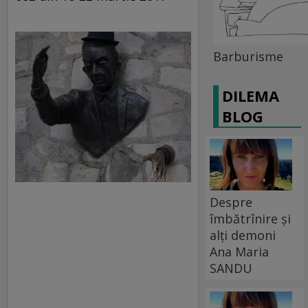
Barburisme
DILEMA
BLOG
Despre
îmbătrînire și
alți demoni
Ana Maria
SANDU