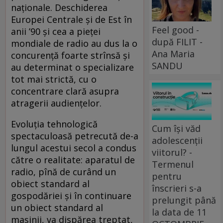
naţionale. Deschiderea
Europei Centrale şi de Est în
Feel good -
anii ’90 şi cea a pieţei
după FILIT -
mondiale de radio au dus la o
Ana Maria
concurenţă foarte strînsă şi
SANDU
au determinat o specializare
tot mai strictă, cu o
concentrare clară asupra
atragerii audienţelor.
Evoluţia tehnologică
Cum își văd
spectaculoasă petrecută de-a
adolescenții
lungul acestui secol a condus
viitorul? -
către o realitate: aparatul de
Termenul
radio, pînă de curând un
pentru
obiect standard al
înscrieri s-a
gospodăriei şi în continuare
prelungit până
un obiect standard al
la data de 11
maşinii, va dispărea treptat,