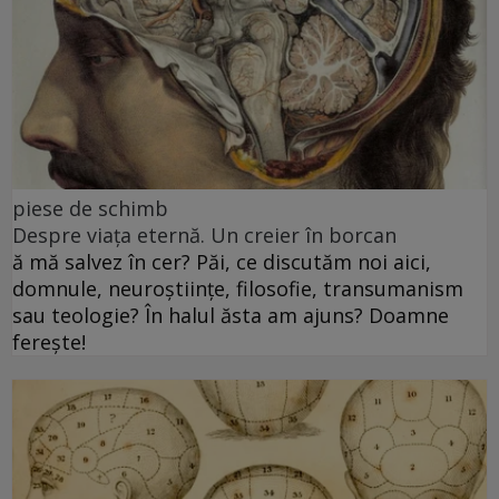
piese de schimb
Despre viața eternă. Un creier în borcan
ă mă salvez în cer? Păi, ce discutăm noi aici,
domnule, neuroștiințe, filosofie, transumanism
sau teologie? În halul ăsta am ajuns? Doamne
ferește!