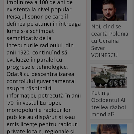
împlinirea a 100 de ani de
existenţă la nivel popular.
Peisajul sonor pe care îl
definea pe atunci în întreaga
Noi, cînd se
lume s-a schimbat
ceartă Polonia
semnificativ de la
cu Ucraina
începuturile radioului, din
Sever
anii 1920, continuînd să
VOINESCU
evolueze în paralel cu
progresele tehnologice.
Odată cu descentralizarea
controlului guvernamental
asupra răspîndirii
Putin și
informaţiei, petrecută în anii
Occidentul Al
’70, în vestul Europei,
treilea război
monopolurile radiourilor
mondial?
publice au dispărut şi s-au
emis licenţe pentru radiouri
private locale, regionale şi