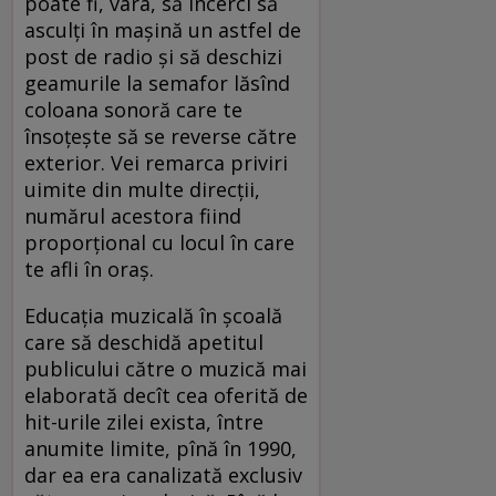
poate fi, vara, să încerci să
asculţi în maşină un astfel de
post de radio şi să deschizi
geamurile la semafor lăsînd
coloana sonoră care te
însoţeşte să se reverse către
exterior. Vei remarca priviri
uimite din multe direcţii,
numărul acestora fiind
proporţional cu locul în care
te afli în oraş.
Educaţia muzicală în şcoală
care să deschidă apetitul
publicului către o muzică mai
elaborată decît cea oferită de
hit-urile zilei exista, între
anumite limite, pînă în 1990,
dar ea era canalizată exclusiv