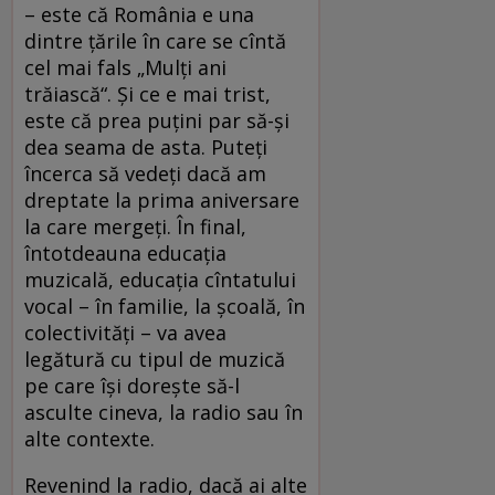
– este că România e una
dintre ţările în care se cîntă
cel mai fals „Mulţi ani
trăiască“. Şi ce e mai trist,
este că prea puţini par să-şi
dea seama de asta. Puteţi
încerca să vedeţi dacă am
dreptate la prima aniversare
la care mergeţi. În final,
întotdeauna educaţia
muzicală, educaţia cîntatului
vocal – în familie, la şcoală, în
colectivităţi – va avea
legătură cu tipul de muzică
pe care îşi doreşte să-l
asculte cineva, la radio sau în
alte contexte.
Revenind la radio, dacă ai alte