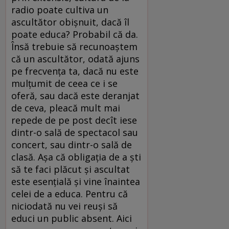
radio poate cultiva un
ascultător obişnuit, dacă îl
poate educa? Probabil că da.
Însă trebuie să recunoaştem
că un ascultător, odată ajuns
pe frecvenţa ta, dacă nu este
mulţumit de ceea ce i se
oferă, sau dacă este deranjat
de ceva, pleacă mult mai
repede de pe post decît iese
dintr-o sală de spectacol sau
concert, sau dintr-o sală de
clasă. Aşa că obligaţia de a şti
să te faci plăcut şi ascultat
este esenţială şi vine înaintea
celei de a educa. Pentru că
niciodată nu vei reuşi să
educi un public absent. Aici