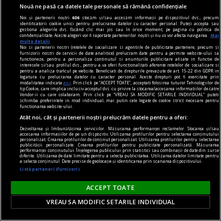
Nouă ne pasă ca datele tale personale să rămână confidențiale
Noi și partenerii noștri
606
stocăm și/sau accesăm informații pe dispozitivul dvs., precum
identificatorii cookie unici pentru prelucrarea datelor cu caracter personal. Puteți accepta sau
gestiona alegerile dvs. făcând clic mai jos sau în orice moment, pe pagina cu politica de
confidențialitate. Aceste alegeri vor fi raportate partenerilor noștri și nu vă vor afecta navigarea.
Mai
multe detalii
Noi si partenerii nostri (retelele de socializare si agentiile de publicitate partenere, precum si
furnizorii nostri de servicii de date analitice) prelucram date pentru a permite website-ului sa
functioneze, pentru a personaliza continutul si anunturile publicitare afisate in functie de
interesele si/sau profilul dvs., pentru a va oferi functionalitati aferente retelelor de socializare si
pentru a analiza traficul pe website. Beneficiati de drepturile prevazute de art. 15-22 din GDPR in
legatura cu prelucrarea datelor cu caracter personal. Aceste drepturi pot fi exercitate prin
modalitatea indicata
aici
. Prin click pe “ACCEPT TOATE”, acceptati folosirea tuturor Tehnologiilor de
tip Cookie, care implica inclusiv acceptul dvs. cu privire la stocarea/accesarea informatiilor de catre
dalí
Vendor-ii cu care colaboram. Prin click pe “VREAU SA MODIFIC SETARILE INDIVIDUAL” puteti
schimba preferintele in mod individual, mai putin cele legate de cookie strict necesare pentru
„Bucureștiul reflectă perfect genul de om care a
functionarea website-ului.
fost Dalí“ interviu cu Jasmine MERLI, curatorul
Atât noi, cât și partenerii noștri prelucrăm datele pentru a oferi:
expoziției „Universului lui Salvador Dalí“ deschisă
Dezvoltarea și îmbunătățirea serviciilor. Măsurarea performanței reclamelor. Stocarea și/sau
accesarea informațiilor de pe un dispozitiv. Utilizarea profilurilor pentru selectarea conținutului
la ARCUB
personalizat. Crearea profilurilor de conținut personalizat. Utilizarea profilurilor pentru selectarea
publicității personalizate. Crearea profilurilor pentru publicitate personalizată. Măsurarea
Însă, mai presus de orice, noi sperăm că vizita o
performanței conținutului. Înțelegerea publicului prin statistici sau combinații de date din surse
diferite. Utilizarea de date limitate pentru a selecta publicitatea. Utilizarea datelor limitate pentru
a selecta conținutul. Date precise de geolocație și identificarea prin scanarea dispozitivului.
să le facă pur și simplu plăcere.
Listă parteneri (furnizori)
Sever VOINESCU
ACCEPT TOATE
VREAU SA MODIFIC SETARILE INDIVIDUAL