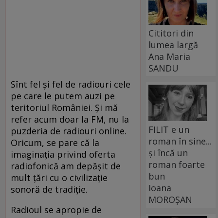
Cititori din
lumea largă
Ana Maria
SANDU
Sînt fel şi fel de radiouri cele
pe care le putem auzi pe
teritoriul României. Şi mă
refer acum doar la FM, nu la
FILIT e un
puzderia de radiouri online.
roman în sine...
Oricum, se pare că la
și încă un
imaginaţia privind oferta
roman foarte
radiofonică am depăşit de
bun
mult ţări cu o civilizaţie
Ioana
sonoră de tradiţie.
MOROȘAN
Radioul se apropie de