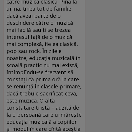
către muzica clasică. Pînă la
urmă, ţinea tot de familie
dacă aveai parte de o
deschidere către o muzică
mai facilă sau ţi se trezea
interesul faţă de o muzică
mai complexă, fie ea clasică,
pop sau rock. În zilele
noastre, educaţia muzicală în
şcoală practic nu mai există,
întîmplîndu-se frecvent să
constaţi că prima oră la care
se renunţă în clasele primare,
dacă trebuie sacrificat ceva,
este muzica. O altă
constatare tristă – auzită de
la o persoană care urmăreşte
educaţia muzicală a copiilor
şi modul în care cîntă aceştia