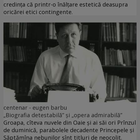
credința că printr-o înălțare estetică deasupra
oricărei etici contingente.
centenar - eugen barbu
„Biografia detestabilă” și „opera admirabilă”
Groapa, cîteva nuvele din Oaie și ai săi ori Prînzul
de duminică, parabolele decadente Princepele și
Săptămîna nebunilor sînt titluri de neocolit.