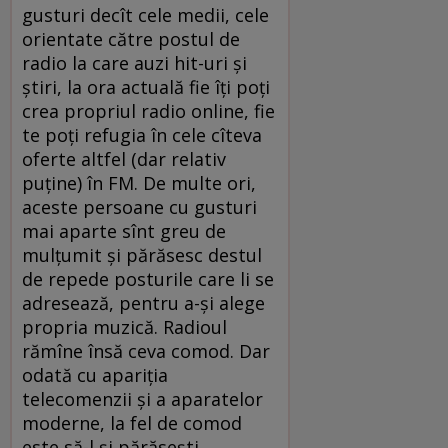
gusturi decît cele medii, cele
orientate către postul de
radio la care auzi hit-uri şi
ştiri, la ora actuală fie îţi poţi
crea propriul radio online, fie
te poţi refugia în cele cîteva
oferte altfel (dar relativ
puţine) în FM. De multe ori,
aceste persoane cu gusturi
mai aparte sînt greu de
mulţumit şi părăsesc destul
de repede posturile care li se
adresează, pentru a-şi alege
propria muzică. Radioul
rămîne însă ceva comod. Dar
odată cu apariţia
telecomenzii şi a aparatelor
moderne, la fel de comod
este să-l şi părăseşti.