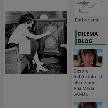
Barburisme
DILEMA
BLOG
Despre
îmbătrînire și
alți demoni
Ana Maria
SANDU