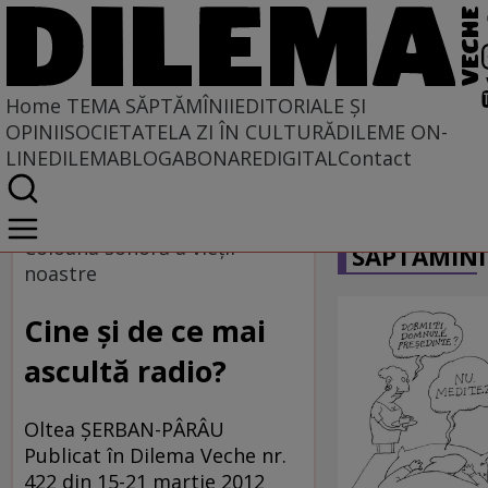
Home
TEMA SĂPTĂMÎNII
EDITORIALE ȘI
OPINII
SOCIETATE
LA ZI ÎN CULTURĂ
DILEME ON-
LINE
DILEMABLOG
ABONARE
DIGITAL
Contact
Home
CARICATU
Tema săptămînii
Coloana sonoră a vieţii
SĂPTĂMÎNI
noastre
Cine şi de ce mai
ascultă radio?
Oltea ŞERBAN-PÂRÂU
Publicat în Dilema Veche nr.
422 din 15-21 martie 2012