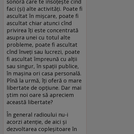
sonoră care te însoţeşte cînd
faci (şi) alte activităţi. Poate fi
ascultat în mişcare, poate fi
ascultat chiar atunci cînd
privirea îţi este concentrată
asupra unei cu totul alte
probleme, poate fi ascultat
cînd înveţi sau lucrezi, poate
fi ascultat împreună cu alţii
sau singur, în spaţii publice,
în maşina ori casa personală.
Pînă la urmă, îţi oferă o mare
libertate de opţiune. Dar mai
ştim noi oare să apreciem
această libertate?
În general radioului nu-i
acorzi atenţie, de aici şi
dezvoltarea copleşitoare în