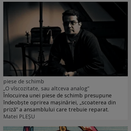
piese de schimb
„O vîscozitate, sau altceva analog”
Înlocuirea unei piese de schimb presupune
îndeobște oprirea mașinăriei, „scoaterea din
priză” a ansamblului care trebuie reparat.
Matei PLEŞU