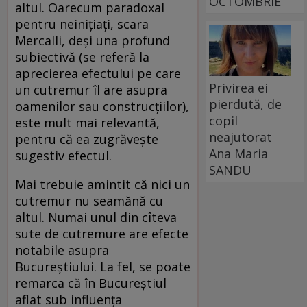
OCTOMBRIE
altul. Oarecum paradoxal
pentru neiniţiaţi, scara
Mercalli, deşi una profund
subiectivă (se referă la
aprecierea efectului pe care
Privirea ei
un cutremur îl are asupra
pierdută, de
oamenilor sau construcţiilor),
copil
este mult mai relevantă,
neajutorat
pentru că ea zugrăveşte
Ana Maria
sugestiv efectul.
SANDU
Mai trebuie amintit că nici un
cutremur nu seamănă cu
altul. Numai unul din cîteva
sute de cutremure are efecte
notabile asupra
Bucureştiului. La fel, se poate
remarca că în Bucureştiul
aflat sub influenţa