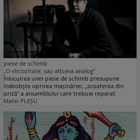
piese de schimb
„O vîscozitate, sau altceva analog”
Înlocuirea unei piese de schimb presupune
îndeobște oprirea mașinăriei, „scoaterea din
priză” a ansamblului care trebuie reparat.
Matei PLEŞU