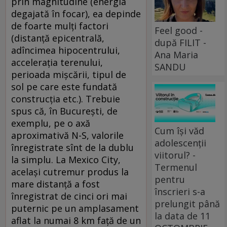
prin magnitudine (energia
degajată în focar), ea depinde
de foarte mulţi factori
Feel good -
(distanţă epicentrală,
după FILIT -
adîncimea hipocentrului,
Ana Maria
acceleraţia terenului,
SANDU
perioada mişcării, tipul de
sol pe care este fundată
construcţia etc.). Trebuie
spus că, în Bucureşti, de
exemplu, pe o axă
Cum își văd
aproximativă N-S, valorile
adolescenții
înregistrate sînt de la dublu
viitorul? -
la simplu. La Mexico City,
Termenul
acelaşi cutremur produs la
pentru
mare distanţă a fost
înscrieri s-a
înregistrat de cinci ori mai
prelungit până
puternic pe un amplasament
la data de 11
aflat la numai 8 km faţă de un