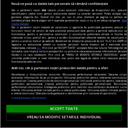
Nouă ne pasă ca datele tale personale să rămână confidențiale
Sperăm ca prin aceste considerații elementare să
Noi și partenerii noștri
606
stocăm și/sau accesăm informații pe dispozitivul dvs., precum
vă fi trezit dorința de a afla mai multe aspecte
identificatorii cookie unici pentru prelucrarea datelor cu caracter personal. Puteți accepta sau
gestiona alegerile dvs. făcând clic mai jos sau în orice moment, pe pagina cu politica de
legate de acest capitol și curiozitatea de a
confidențialitate. Aceste alegeri vor fi raportate partenerilor noștri și nu vă vor afecta navigarea.
Mai
multe detalii
urmări mai îndeaproape subiectul.
Noi si partenerii nostri (retelele de socializare si agentiile de publicitate partenere, precum si
furnizorii nostri de servicii de date analitice) prelucram date pentru a permite website-ului sa
functioneze, pentru a personaliza continutul si anunturile publicitare afisate in functie de
interesele si/sau profilul dvs., pentru a va oferi functionalitati aferente retelelor de socializare si
pentru a analiza traficul pe website. Beneficiati de drepturile prevazute de art. 15-22 din GDPR in
legatura cu prelucrarea datelor cu caracter personal. Aceste drepturi pot fi exercitate prin
modalitatea indicata
aici
. Prin click pe “ACCEPT TOATE”, acceptati folosirea tuturor Tehnologiilor de
tip Cookie, care implica inclusiv acceptul dvs. cu privire la stocarea/accesarea informatiilor de catre
Vendor-ii cu care colaboram. Prin click pe “VREAU SA MODIFIC SETARILE INDIVIDUAL” puteti
schimba preferintele in mod individual, mai putin cele legate de cookie strict necesare pentru
functionarea website-ului.
Atât noi, cât și partenerii noștri prelucrăm datele pentru a oferi:
Dezvoltarea și îmbunătățirea serviciilor. Măsurarea performanței reclamelor. Stocarea și/sau
accesarea informațiilor de pe un dispozitiv. Utilizarea profilurilor pentru selectarea conținutului
personalizat. Crearea profilurilor de conținut personalizat. Utilizarea profilurilor pentru selectarea
publicității personalizate. Crearea profilurilor pentru publicitate personalizată. Măsurarea
performanței conținutului. Înțelegerea publicului prin statistici sau combinații de date din surse
diferite. Utilizarea de date limitate pentru a selecta publicitatea. Utilizarea datelor limitate pentru
a selecta conținutul. Date precise de geolocație și identificarea prin scanarea dispozitivului.
Listă parteneri (furnizori)
ACCEPT TOATE
piese de schimb
VREAU SA MODIFIC SETARILE INDIVIDUAL
(Sub)ansambluri cognitive