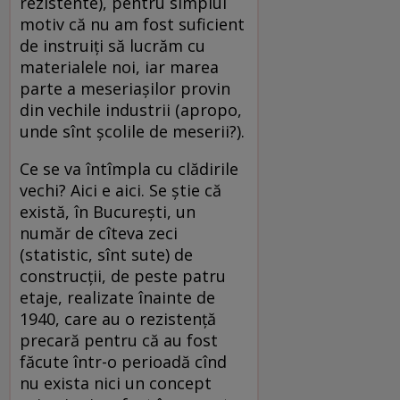
rezistente), pentru simplul
motiv că nu am fost suficient
de instruiţi să lucrăm cu
materialele noi, iar marea
parte a meseriaşilor provin
din vechile industrii (apropo,
unde sînt şcolile de meserii?).
Ce se va întîmpla cu clădirile
vechi? Aici e aici. Se ştie că
există, în Bucureşti, un
număr de cîteva zeci
(statistic, sînt sute) de
construcţii, de peste patru
etaje, realizate înainte de
1940, care au o rezistenţă
precară pentru că au fost
făcute într-o perioadă cînd
nu exista nici un concept