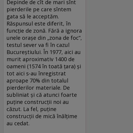
Depinde de cît de mari sînt
pierderile pe care sîntem
gata să le acceptăm.
Răspunsul este diferit, în
funcţie de zonă. Fără a ignora
unele oraşe din „zona de foc“,
testul sever va fi în cazul
Bucureştiului. În 1977, aici au
murit aproximativ 1400 de
oameni (1574 în toată ţara) şi
tot aici s-au înregistrat
aproape 70% din totalul
pierderilor materiale. De
subliniat şi că atunci foarte
puţine construcţii noi au
căzut. La fel, puţine
construcţii de mică înălţime
au cedat.