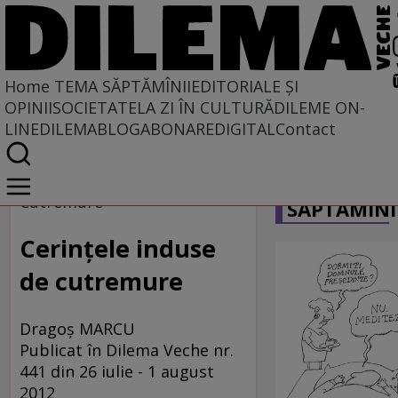
Home
TEMA SĂPTĂMÎNII
EDITORIALE ȘI
OPINII
SOCIETATE
LA ZI ÎN CULTURĂ
DILEME ON-
LINE
DILEMABLOG
ABONARE
DIGITAL
Contact
Home
CARICATU
Tema săptămînii
Cutremure
SĂPTĂMÎNI
Cerinţele induse
de cutremure
Dragoş MARCU
Publicat în Dilema Veche nr.
441 din 26 iulie - 1 august
2012