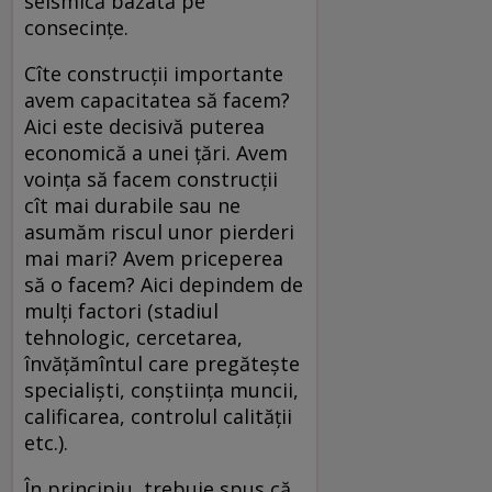
seismică bazată pe
consecinţe.
Cîte construcţii importante
avem capacitatea să facem?
Aici este decisivă puterea
economică a unei ţări. Avem
voinţa să facem construcţii
cît mai durabile sau ne
asumăm riscul unor pierderi
mai mari? Avem priceperea
să o facem? Aici depindem de
mulţi factori (stadiul
tehnologic, cercetarea,
învăţămîntul care pregăteşte
specialişti, conştiinţa muncii,
calificarea, controlul calităţii
etc.).
În principiu, trebuie spus că,