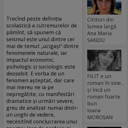
Trecînd peste definiţia
Cititori din
scolastică a cutremurelor de
lumea largă
pămînt, să spunem că
Ana Maria
seismul este unul dintre cei
SANDU
mai de temut „ucigaşi“ dintre
fenomenele naturale, iar
impactul economic,
psihologic şi sociologic este
deosebit. E vorba de un
FILIT e un
fenomen aşteptat, dar care
roman în sine...
mai mereu ne ia pe
și încă un
nepregătite, cu manifestări
roman foarte
dramatice şi urmări severe,
bun
greu de analizat numai dintr-
Ioana
un unghi de vedere,
MOROȘAN
necesitînd conclucrarea unui