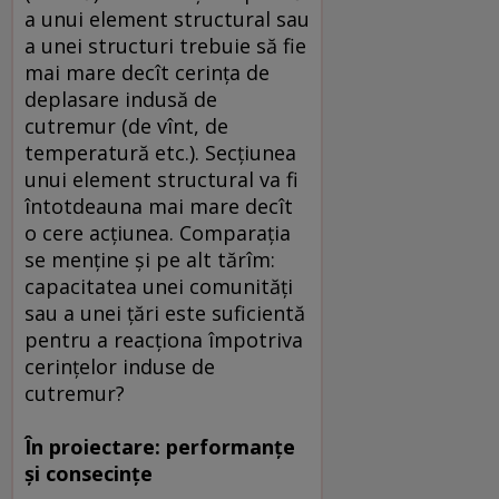
a unui element structural sau
a unei structuri trebuie să fie
mai mare decît cerinţa de
deplasare indusă de
cutremur (de vînt, de
temperatură etc.). Secţiunea
unui element structural va fi
întotdeauna mai mare decît
o cere acţiunea. Comparaţia
se menţine şi pe alt tărîm:
capacitatea unei comunităţi
sau a unei ţări este suficientă
pentru a reacţiona împotriva
cerinţelor induse de
cutremur?
În proiectare: performanţe
şi consecinţe