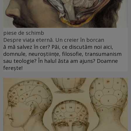
piese de schimb
Despre viața eternă. Un creier în borcan
ă mă salvez în cer? Păi, ce discutăm noi aici,
domnule, neuroștiințe, filosofie, transumanism
sau teologie? În halul ăsta am ajuns? Doamne
ferește!