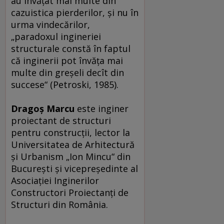
au învăţat mai multe din
cazuistica pierderilor, şi nu în
urma vindecărilor,
„paradoxul ingineriei
structurale constă în faptul
că inginerii pot învăţa mai
multe din greşeli decît din
succese“ (Petroski, 1985).
Dragoş Marcu
este inginer
proiectant de structuri
pentru construcţii, lector la
Universitatea de Arhitectură
şi Urbanism „Ion Mincu“ din
Bucureşti şi vicepreşedinte al
Asociaţiei Inginerilor
Constructori Proiectanţi de
Structuri din România.