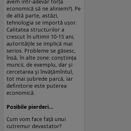
avem într-adevăr forţa
economică să ne aliniem?). Pe
de altă parte, astăzi,
tehnologia se importă uşor.
Calitatea structurilor a
crescut în ultimii 10-15 ani,
autorităţile se implică mai
serios. Probleme se găsesc,
însă, în alte zone: conştiinţa
muncii, de exemplu, dar şi
cercetarea şi învăţămîntul,
tot mai şubrede parcă, iar
definitorie este puterea
economică.
Posibile pierderi…
Cum vom face faţă unui
cutremur devastator?