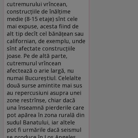
cutremurului vrîncean,
construcţiile de înălţime
medie (8-15 etaje) sînt cele
mai expuse, acesta fiind de
alt tip decît cel bănăţean sau
californian, de exemplu, unde
sînt afectate construcţiile
joase. Pe de altă parte,
cutremurul vrîncean
afectează o arie largă, nu
numai Bucureştiul. Celelalte
două surse amintite mai sus
au repercusiuni asupra unei
zone restrînse, chiar dacă
una înseamnă pierderile care
pot apărea în zona rurală din
sudul Banatului, iar altele
pot fi urmările dacă seismul
se produce în Los Angeles.