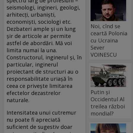
spectru larg de profesiuni –
seismologi, ingineri, geologi,
arhitecţi, urbanişti,
economişti, sociologi etc.
Noi, cînd se
Dezbateri ample şi un lung
ceartă Polonia
şir de articole ar permite
cu Ucraina
astfel de abordări. Mă voi
Sever
limita numai la una.
VOINESCU
Constructorul, inginerul şi, în
particular, inginerul
proiectant de structuri au o
responsabilitate uriaşă în
ceea ce priveşte limitarea
Putin și
efectelor dezastrelor
Occidentul Al
naturale.
treilea război
Intensitatea unui cutremur
mondial?
nu poate fi apreciată
suficient de sugestiv doar