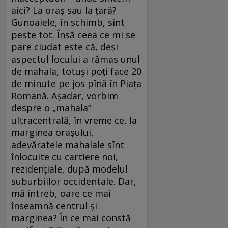
aici? La oraș sau la țară?
Gunoaiele, în schimb, sînt
peste tot. Însă ceea ce mi se
pare ciudat este că, deși
aspectul locului a rămas unul
de mahala, totuși poți face 20
de minute pe jos pînă în Piața
Romană. Așadar, vorbim
despre o „mahala”
ultracentrală, în vreme ce, la
marginea orașului,
adevăratele mahalale sînt
înlocuite cu cartiere noi,
rezidențiale, după modelul
suburbiilor occidentale. Dar,
mă întreb, oare ce mai
înseamnă centrul și
marginea? În ce mai constă