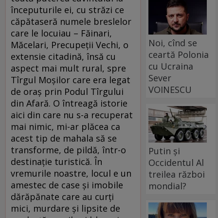
începuturile ei, cu străzi ce
căpătaseră numele breslelor
care le locuiau – Făinari,
Noi, cînd se
Măcelari, Precupeții Vechi, o
ceartă Polonia
extensie citadină, însă cu
cu Ucraina
aspect mai mult rural, spre
Sever
Tîrgul Moșilor care era legat
VOINESCU
de oraș prin Podul Tîrgului
din Afară. O întreagă istorie
aici din care nu s-a recuperat
mai nimic, mi-ar plăcea ca
acest tip de mahala să se
transforme, de pildă, într-o
Putin și
destinație turistică. În
Occidentul Al
vremurile noastre, locul e un
treilea război
amestec de case și imobile
mondial?
dărăpănate care au curți
mici, murdare și lipsite de