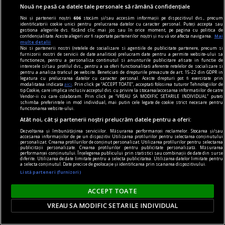
Nouă ne pasă ca datele tale personale să rămână confidențiale
Noi și partenerii noștri
606
stocăm și/sau accesăm informații pe dispozitivul dvs., precum
identificatorii cookie unici pentru prelucrarea datelor cu caracter personal. Puteți accepta sau
gestiona alegerile dvs. făcând clic mai jos sau în orice moment, pe pagina cu politica de
confidențialitate. Aceste alegeri vor fi raportate partenerilor noștri și nu vă vor afecta navigarea.
Mai
multe detalii
noile fanatisme
Noi si partenerii nostri (retelele de socializare si agentiile de publicitate partenere, precum si
furnizorii nostri de servicii de date analitice) prelucram date pentru a permite website-ului sa
Dragă Domnule Cioran,
functioneze, pentru a personaliza continutul si anunturile publicitare afisate in functie de
interesele si/sau profilul dvs., pentru a va oferi functionalitati aferente retelelor de socializare si
Pe vremuri, m-ați fi vrut arestat; acum, trebuie
pentru a analiza traficul pe website. Beneficiati de drepturile prevazute de art. 15-22 din GDPR in
legatura cu prelucrarea datelor cu caracter personal. Aceste drepturi pot fi exercitate prin
să-mi acceptați o „distanță ironică de destinul
modalitatea indicata
aici
. Prin click pe “ACCEPT TOATE”, acceptati folosirea tuturor Tehnologiilor de
tip Cookie, care implica inclusiv acceptul dvs. cu privire la stocarea/accesarea informatiilor de catre
nostru”. Vai, lumea merge înainte cu „semi-
Vendor-ii cu care colaboram. Prin click pe “VREAU SA MODIFIC SETARILE INDIVIDUAL” puteti
schimba preferintele in mod individual, mai putin cele legate de cookie strict necesare pentru
idealuri”!
functionarea website-ului.
Atât noi, cât și partenerii noștri prelucrăm datele pentru a oferi:
Dezvoltarea și îmbunătățirea serviciilor. Măsurarea performanței reclamelor. Stocarea și/sau
accesarea informațiilor de pe un dispozitiv. Utilizarea profilurilor pentru selectarea conținutului
personalizat. Crearea profilurilor de conținut personalizat. Utilizarea profilurilor pentru selectarea
publicității personalizate. Crearea profilurilor pentru publicitate personalizată. Măsurarea
performanței conținutului. Înțelegerea publicului prin statistici sau combinații de date din surse
diferite. Utilizarea de date limitate pentru a selecta publicitatea. Utilizarea datelor limitate pentru
a selecta conținutul. Date precise de geolocație și identificarea prin scanarea dispozitivului.
Listă parteneri (furnizori)
ACCEPT TOATE
VREAU SA MODIFIC SETARILE INDIVIDUAL