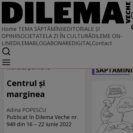
Home
TEMA SĂPTĂMÎNII
EDITORIALE ȘI
OPINII
SOCIETATE
LA ZI ÎN CULTURĂ
DILEME ON-
LINE
DILEMABLOG
ABONARE
DIGITAL
Contact
Home
CARICATU
Tema săptămînii
Mahala, periferie
SĂPTĂMÎNI
Centrul și
marginea
Adina POPESCU
Publicat în Dilema Veche nr.
949 din 16 – 22 iunie 2022