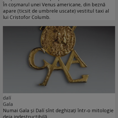
În coșmarul unei Venus americane, din beznă
apare (ticsit de umbrele uscate) vestitul taxi al
lui Cristofor Columb.
dalí
Gala
Numai Gala și Dalí sînt deghizați într‑o mitologie
deja indestructibilă.