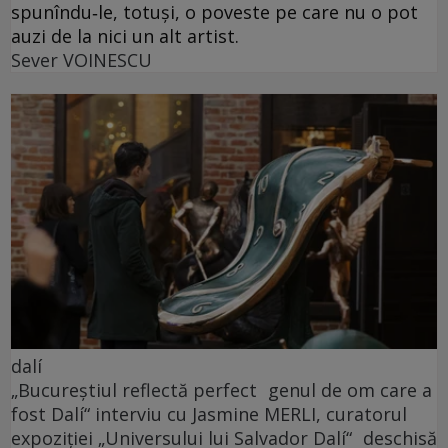
spunîndu‑le, totuși, o poveste pe care nu o pot
auzi de la nici un alt artist.
Sever VOINESCU
dalí
„Bucureștiul reflectă perfect genul de om care a
fost Dalí“ interviu cu Jasmine MERLI, curatorul
expoziției „Universului lui Salvador Dalí“ deschisă