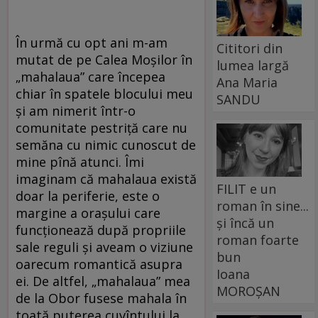
În urmă cu opt ani m-am
Cititori din
mutat de pe Calea Moșilor în
lumea largă
„mahalaua” care începea
Ana Maria
chiar în spatele blocului meu
SANDU
și am nimerit într-o
comunitate pestriță care nu
semăna cu nimic cunoscut de
mine pînă atunci. Îmi
imaginam că mahalaua există
FILIT e un
doar la periferie, este o
roman în sine...
margine a orașului care
și încă un
funcționează după propriile
roman foarte
sale reguli și aveam o viziune
bun
oarecum romantică asupra
Ioana
ei. De altfel, „mahalaua” mea
MOROȘAN
de la Obor fusese mahala în
toată puterea cuvîntului la