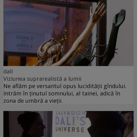
dalí
Viziunea suprarealistă a lumii
Ne aflăm pe versantul opus lucidității gîndului.
Intrăm în ținutul somnului, al tainei, adică în
zona de umbră a vieții.