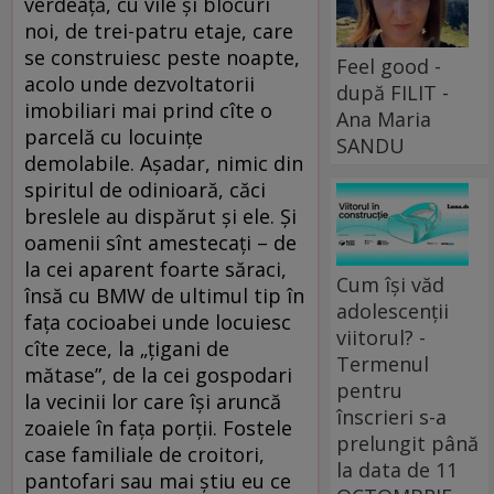
verdeață, cu vile și blocuri
noi, de trei-patru etaje, care
se construiesc peste noapte,
Feel good -
acolo unde dezvoltatorii
după FILIT -
imobiliari mai prind cîte o
Ana Maria
parcelă cu locuințe
SANDU
demolabile. Așadar, nimic din
spiritul de odinioară, căci
breslele au dispărut și ele. Și
oamenii sînt amestecați – de
la cei aparent foarte săraci,
Cum își văd
însă cu BMW de ultimul tip în
adolescenții
fața cocioabei unde locuiesc
viitorul? -
cîte zece, la „țigani de
Termenul
mătase”, de la cei gospodari
pentru
la vecinii lor care își aruncă
înscrieri s-a
zoaiele în fața porții. Fostele
prelungit până
case familiale de croitori,
la data de 11
pantofari sau mai știu eu ce