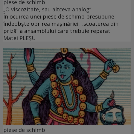
piese de schimb
„O vîscozitate, sau altceva analog”
Înlocuirea unei piese de schimb presupune
îndeobște oprirea mașinăriei, „scoaterea din
priză” a ansamblului care trebuie reparat.
Matei PLEŞU
piese de schimb