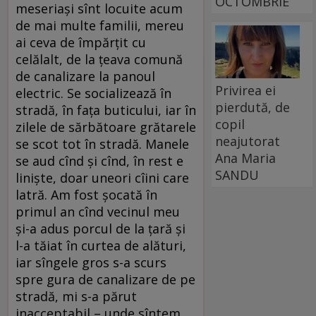
OCTOMBRIE
meseriași sînt locuite acum
de mai multe familii, mereu
ai ceva de împărțit cu
celălalt, de la țeava comună
de canalizare la panoul
Privirea ei
electric. Se socializează în
pierdută, de
stradă, în fața buticului, iar în
copil
zilele de sărbătoare grătarele
neajutorat
se scot tot în stradă. Manele
Ana Maria
se aud cînd și cînd, în rest e
SANDU
liniște, doar uneori cîini care
latră. Am fost șocată în
primul an cînd vecinul meu
și-a adus porcul de la țară și
l-a tăiat în curtea de alături,
iar sîngele gros s-a scurs
spre gura de canalizare de pe
stradă, mi s-a părut
inacceptabil – unde sîntem