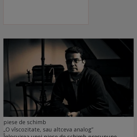
piese de schimb
„O vîscozitate, sau altceva analog”
Înlocuirea unei piese de schimb presupune