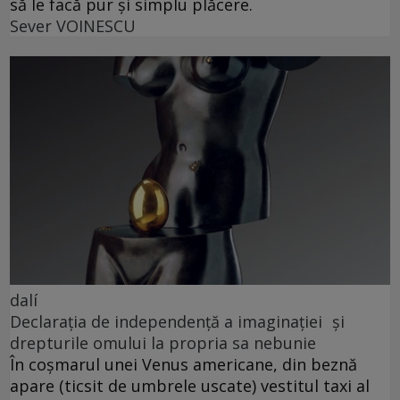
să le facă pur și simplu plăcere.
Sever VOINESCU
dalí
Declarația de independență a imaginației și
drepturile omului la propria sa nebunie
În coșmarul unei Venus americane, din beznă
apare (ticsit de umbrele uscate) vestitul taxi al