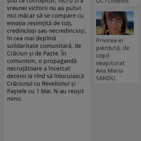
știu ce cotropitor, nici o zi a
OCTOMBRIE
vreunei victorii nu au putut
nici măcar să se compare cu
emoția resimțită de toți,
credincioși sau necredincioși,
în cea mai deplină
Privirea ei
solidaritate comunitară, de
pierdută, de
Crăciun și de Paște. În
copil
comunism, o propagandă
neajutorat
necruțătoare a încercat
Ana Maria
decenii la rînd să înlocuiască
SANDU
Crăciunul cu Revelionul și
Paștele cu 1 Mai. N-au reușit
nimic.