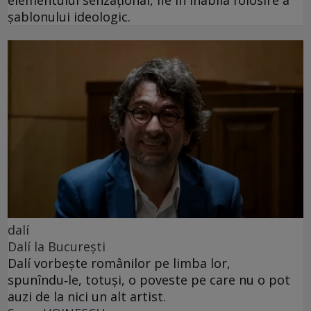
elementului senzațional, fie în inabila folosire a
șablonului ideologic.
dalí
Dalí la București
Dalí vorbește românilor pe limba lor,
spunîndu‑le, totuși, o poveste pe care nu o pot
auzi de la nici un alt artist.