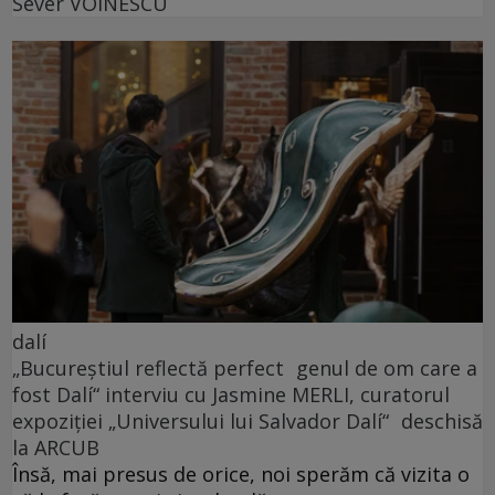
Sever VOINESCU
dalí
„Bucureștiul reflectă perfect genul de om care a
fost Dalí“ interviu cu Jasmine MERLI, curatorul
expoziției „Universului lui Salvador Dalí“ deschisă
la ARCUB
Însă, mai presus de orice, noi sperăm că vizita o