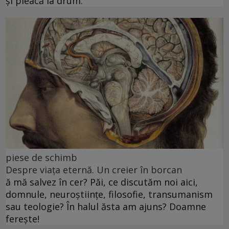
și pleacă la drum.
piese de schimb
Despre viața eternă. Un creier în borcan
ă mă salvez în cer? Păi, ce discutăm noi aici,
domnule, neuroștiințe, filosofie, transumanism
sau teologie? În halul ăsta am ajuns? Doamne
ferește!