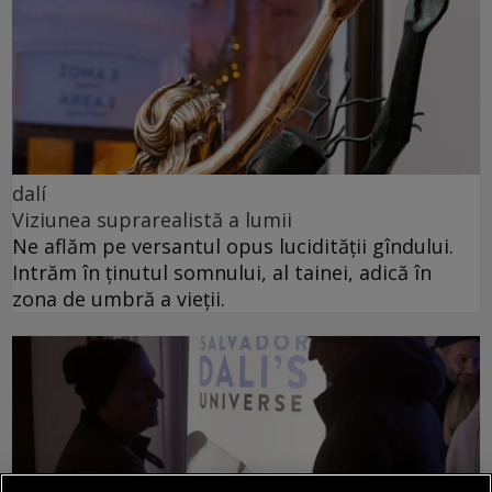
dalí
Viziunea suprarealistă a lumii
Ne aflăm pe versantul opus lucidității gîndului.
Intrăm în ținutul somnului, al tainei, adică în
zona de umbră a vieții.