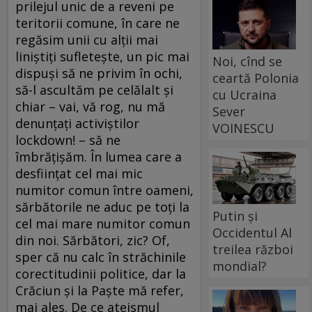
prilejul unic de a reveni pe
teritorii comune, în care ne
regăsim unii cu alții mai
liniștiți sufletește, un pic mai
Noi, cînd se
dispuși să ne privim în ochi,
ceartă Polonia
să-l ascultăm pe celălalt și
cu Ucraina
chiar – vai, vă rog, nu mă
Sever
denunțați activiștilor
VOINESCU
lockdown! – să ne
îmbrățișăm. În lumea care a
desființat cel mai mic
numitor comun între oameni,
sărbătorile ne aduc pe toți la
Putin și
cel mai mare numitor comun
Occidentul Al
din noi. Sărbători, zic? Of,
treilea război
sper că nu calc în străchinile
mondial?
corectitudinii politice, dar la
Crăciun și la Paște mă refer,
mai ales. De ce ateismul