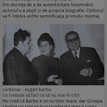
Din dorința de a da autenticitate însemnării,
autorul s-a slujit și de propria biografie. Cititorul
va fi înțeles astfel semnificația primului montaj.
centenar - eugen barbu
Ce trebuie să faci ca să nu mai fii citit
Nu cred că Barbu e un scriitor mare, dar Groapa
rămîne un roman bun (preferata mea e scena