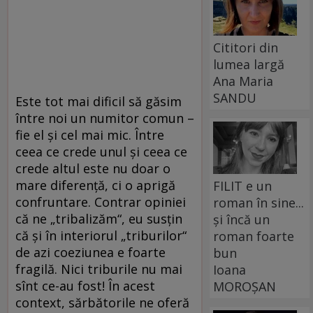
Cititori din
lumea largă
Ana Maria
SANDU
Este tot mai dificil să găsim
între noi un numitor comun –
fie el și cel mai mic. Între
ceea ce crede unul și ceea ce
crede altul este nu doar o
mare diferență, ci o aprigă
FILIT e un
confruntare. Contrar opiniei
roman în sine...
că ne „tribalizăm“, eu susțin
și încă un
că și în interiorul „triburilor“
roman foarte
de azi coeziunea e foarte
bun
fragilă. Nici triburile nu mai
Ioana
sînt ce-au fost! În acest
MOROȘAN
context, sărbătorile ne oferă