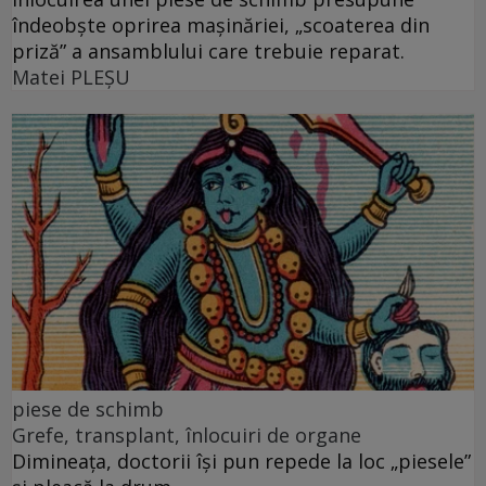
îndeobște oprirea mașinăriei, „scoaterea din
priză” a ansamblului care trebuie reparat.
Matei PLEŞU
piese de schimb
Grefe, transplant, înlocuiri de organe
Dimineața, doctorii își pun repede la loc „piesele”