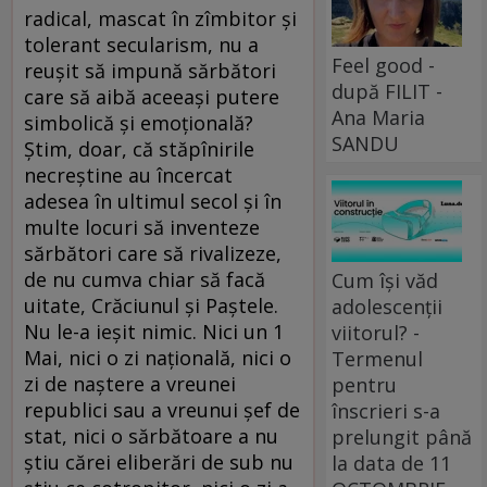
radical, mascat în zîmbitor și
tolerant secularism, nu a
Feel good -
reușit să impună sărbători
după FILIT -
care să aibă aceeași putere
Ana Maria
simbolică și emoțională?
SANDU
Știm, doar, că stăpînirile
necreștine au încercat
adesea în ultimul secol și în
multe locuri să inventeze
sărbători care să rivalizeze,
de nu cumva chiar să facă
Cum își văd
uitate, Crăciunul și Paștele.
adolescenții
Nu le-a ieșit nimic. Nici un 1
viitorul? -
Mai, nici o zi națională, nici o
Termenul
zi de naștere a vreunei
pentru
republici sau a vreunui șef de
înscrieri s-a
stat, nici o sărbătoare a nu
prelungit până
știu cărei eliberări de sub nu
la data de 11