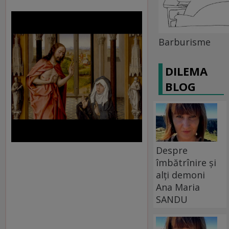
Barburisme
DILEMA
BLOG
Despre
îmbătrînire și
alți demoni
Ana Maria
SANDU