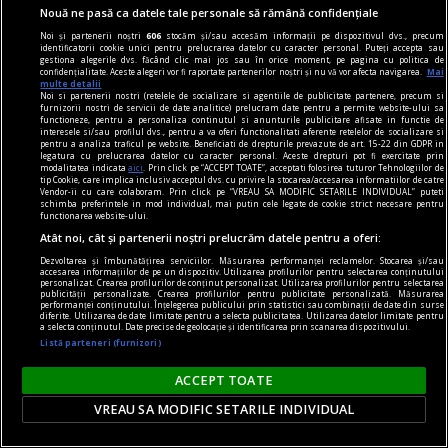
Nouă ne pasă ca datele tale personale să rămână confidențiale
Noi și partenerii noștri
606
stocăm și/sau accesăm informații pe dispozitivul dvs., precum
identificatorii cookie unici pentru prelucrarea datelor cu caracter personal. Puteți accepta sau
gestiona alegerile dvs. făcând clic mai jos sau în orice moment, pe pagina cu politica de
confidențialitate. Aceste alegeri vor fi raportate partenerilor noștri și nu vă vor afecta navigarea.
Mai
multe detalii
Noi si partenerii nostri (retelele de socializare si agentiile de publicitate partenere, precum si
furnizorii nostri de servicii de date analitice) prelucram date pentru a permite website-ului sa
functioneze, pentru a personaliza continutul si anunturile publicitare afisate in functie de
dalí
interesele si/sau profilul dvs., pentru a va oferi functionalitati aferente retelelor de socializare si
pentru a analiza traficul pe website. Beneficiati de drepturile prevazute de art. 15-22 din GDPR in
Dalí în România?
legatura cu prelucrarea datelor cu caracter personal. Aceste drepturi pot fi exercitate prin
modalitatea indicata
aici
. Prin click pe “ACCEPT TOATE”, acceptati folosirea tuturor Tehnologiilor de
Dacă ar fi să căutăm influența lui Dalí în arta
tip Cookie, care implica inclusiv acceptul dvs. cu privire la stocarea/accesarea informatiilor de catre
Vendor-ii cu care colaboram. Prin click pe “VREAU SA MODIFIC SETARILE INDIVIDUAL” puteti
românească, este necesar ca mai întîi să
schimba preferintele in mod individual, mai putin cele legate de cookie strict necesare pentru
functionarea website-ului.
înțelegem cine și ce a fost Salvador Dalí.
Atât noi, cât și partenerii noștri prelucrăm datele pentru a oferi:
Dezvoltarea și îmbunătățirea serviciilor. Măsurarea performanței reclamelor. Stocarea și/sau
accesarea informațiilor de pe un dispozitiv. Utilizarea profilurilor pentru selectarea conținutului
personalizat. Crearea profilurilor de conținut personalizat. Utilizarea profilurilor pentru selectarea
publicității personalizate. Crearea profilurilor pentru publicitate personalizată. Măsurarea
performanței conținutului. Înțelegerea publicului prin statistici sau combinații de date din surse
diferite. Utilizarea de date limitate pentru a selecta publicitatea. Utilizarea datelor limitate pentru
a selecta conținutul. Date precise de geolocație și identificarea prin scanarea dispozitivului.
Listă parteneri (furnizori)
ACCEPT TOATE
VREAU SA MODIFIC SETARILE INDIVIDUAL