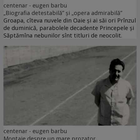
centenar - eugen barbu
„Biografia detestabilă” și „opera admirabilă”
Groapa, cîteva nuvele din Oaie și ai săi ori Prînzul
de duminică, parabolele decadente Princepele și
Săptămîna nebunilor sînt titluri de neocolit.
centenar - eugen barbu
Montaje despre un mare prozator