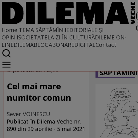
Home
TEMA SĂPTĂMÎNII
EDITORIALE ȘI
OPINII
SOCIETATE
LA ZI ÎN CULTURĂ
DILEME ON-
LINE
DILEMABLOG
ABONARE
DIGITAL
Contact
Home
CARICATU
Tema săptămînii
O poveste de Paște
SĂPTĂMÎNI
Cel mai mare
numitor comun
Sever VOINESCU
Publicat în Dilema Veche nr.
890 din 29 aprilie - 5 mai 2021