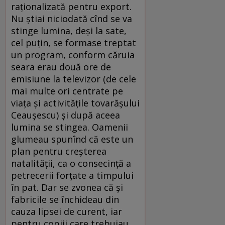
raționalizată pentru export.
Nu știai niciodată cînd se va
stinge lumina, deși la sate,
cel puțin, se formase treptat
un program, conform căruia
seara erau două ore de
emisiune la televizor (de cele
mai multe ori centrate pe
viața și activitățile tovarășului
Ceaușescu) și după aceea
lumina se stingea. Oamenii
glumeau spunînd că este un
plan pentru creșterea
natalității, ca o consecință a
petrecerii forțate a timpului
în pat. Dar se zvonea că și
fabricile se închideau din
cauza lipsei de curent, iar
pentru copiii care trebuiau