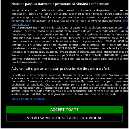
Nouă ne pasă ca datele tale personale să rămână confidențiale
Noi și partenerii noștri
606
stocăm și/sau accesăm informații pe dispozitivul dvs., precum
identificatorii cookie unici pentru prelucrarea datelor cu caracter personal. Puteți accepta sau
gestiona alegerile dvs. făcând clic mai jos sau în orice moment, pe pagina cu politica de
confidențialitate. Aceste alegeri vor fi raportate partenerilor noștri și nu vă vor afecta navigarea.
Mai
multe detalii
Noi si partenerii nostri (retelele de socializare si agentiile de publicitate partenere, precum si
furnizorii nostri de servicii de date analitice) prelucram date pentru a permite website-ului sa
functioneze, pentru a personaliza continutul si anunturile publicitare afisate in functie de
interesele si/sau profilul dvs., pentru a va oferi functionalitati aferente retelelor de socializare si
pentru a analiza traficul pe website. Beneficiati de drepturile prevazute de art. 15-22 din GDPR in
legatura cu prelucrarea datelor cu caracter personal. Aceste drepturi pot fi exercitate prin
modalitatea indicata
aici
. Prin click pe “ACCEPT TOATE”, acceptati folosirea tuturor Tehnologiilor de
noile fanatisme
tip Cookie, care implica inclusiv acceptul dvs. cu privire la stocarea/accesarea informatiilor de catre
Vendor-ii cu care colaboram. Prin click pe “VREAU SA MODIFIC SETARILE INDIVIDUAL” puteti
Dragă Domnule Cioran,
schimba preferintele in mod individual, mai putin cele legate de cookie strict necesare pentru
functionarea website-ului.
Pe vremuri, m-ați fi vrut arestat; acum, trebuie
Atât noi, cât și partenerii noștri prelucrăm datele pentru a oferi:
să-mi acceptați o „distanță ironică de destinul
Dezvoltarea și îmbunătățirea serviciilor. Măsurarea performanței reclamelor. Stocarea și/sau
nostru”. Vai, lumea merge înainte cu „semi-
accesarea informațiilor de pe un dispozitiv. Utilizarea profilurilor pentru selectarea conținutului
personalizat. Crearea profilurilor de conținut personalizat. Utilizarea profilurilor pentru selectarea
publicității personalizate. Crearea profilurilor pentru publicitate personalizată. Măsurarea
idealuri”!
performanței conținutului. Înțelegerea publicului prin statistici sau combinații de date din surse
diferite. Utilizarea de date limitate pentru a selecta publicitatea. Utilizarea datelor limitate pentru
a selecta conținutul. Date precise de geolocație și identificarea prin scanarea dispozitivului.
Listă parteneri (furnizori)
ACCEPT TOATE
VREAU SA MODIFIC SETARILE INDIVIDUAL