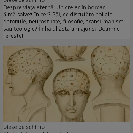
piese de schimb
Despre viața eternă. Un creier în borcan
ă mă salvez în cer? Păi, ce discutăm noi aici,
domnule, neuroștiințe, filosofie, transumanism
sau teologie? În halul ăsta am ajuns? Doamne
ferește!
piese de schimb