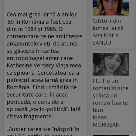
Cea mai grea iarnă a anilor
Cititori din
’80 în România a fost cea
lumea largă
dintre 1984 și 1985. O
Ana Maria
consemnare ce ne amintește
SANDU
amănuntele vieții de atunci
se găsește în cartea
antropoloagei americane
Katherine Verdery Viața mea
ca spioană. Cercetătoarea a
petrecut acea iarnă grea în
FILIT e un
România, fiind urmărită de
roman în sine...
Securitate care, în acea
și încă un
perioadă, o considera
roman foarte
spioană „socio-politică“. Iată
bun
cîteva fragmente:
Ioana
MOROȘAN
„Austeritatea s-a înăsprit în