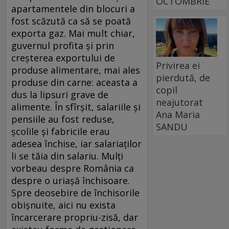
OCTOMBRIE
apartamentele din blocuri a
fost scăzută ca să se poată
exporta gaz. Mai mult chiar,
guvernul profita și prin
creșterea exportului de
Privirea ei
produse alimentare, mai ales
pierdută, de
produse din carne: aceasta a
copil
dus la lipsuri grave de
neajutorat
alimente. În sfîrșit, salariile și
Ana Maria
pensiile au fost reduse,
SANDU
școlile și fabricile erau
adesea închise, iar salariaților
li se tăia din salariu. Mulți
vorbeau despre România ca
despre o uriașă închisoare.
Spre deosebire de închisorile
obișnuite, aici nu exista
încarcerare propriu-zisă, dar