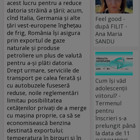
acest lucru pentru a reduce
datoria străină a țării; acum,
cînd Italia, Germania și alte
Feel good -
țări vest-europene înghețau
după FILIT -
de frig, România își asigura
Ana Maria
prin exportul de gaze
SANDU
naturale și produse
petroliere un plus de valută
pentru a-și plăti datoria.
Drept urmare, serviciile de
transport pe calea ferată și
Cum își văd
cu autobuzele fuseseră
adolescenții
reduse, noile reglementări
viitorul? -
limitau posibilitatea
Termenul
cetățenilor privați de a merge
pentru
cu mașina proprie, ca să se
înscrieri s-a
economisească benzina
prelungit până
destinată exportului;
la data de 11
temperatura în birouri și în