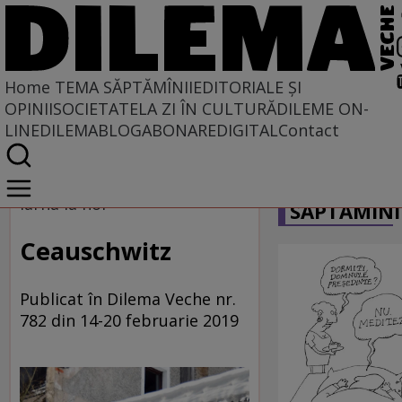
Home
TEMA SĂPTĂMÎNII
EDITORIALE ȘI
OPINII
SOCIETATE
LA ZI ÎN CULTURĂ
DILEME ON-
LINE
DILEMABLOG
ABONARE
DIGITAL
Contact
Home
CARICATU
Tema săptămînii
Iarna la noi
SĂPTĂMÎNI
Ceauschwitz
Publicat în Dilema Veche nr.
782 din 14-20 februarie 2019