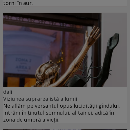
torni în aur.
dalí
Viziunea suprarealistă a lumii
Ne aflăm pe versantul opus lucidității gîndului.
Intrăm în ținutul somnului, al tainei, adică în
zona de umbră a vieții.