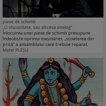
piese de schimb
„O vîscozitate, sau altceva analog”
Înlocuirea unei piese de schimb presupune
îndeobște oprirea mașinăriei, „scoaterea din
priză” a ansamblului care trebuie reparat.
Matei PLEŞU