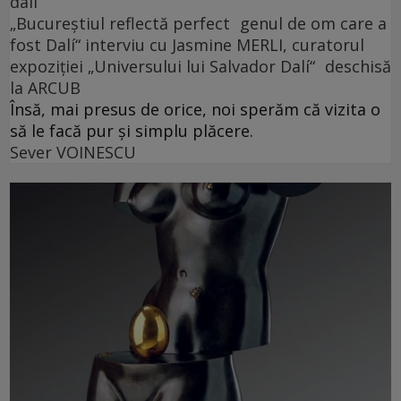
dalí
„Bucureștiul reflectă perfect genul de om care a
fost Dalí“ interviu cu Jasmine MERLI, curatorul
expoziției „Universului lui Salvador Dalí“ deschisă
la ARCUB
Însă, mai presus de orice, noi sperăm că vizita o
să le facă pur și simplu plăcere.
Sever VOINESCU