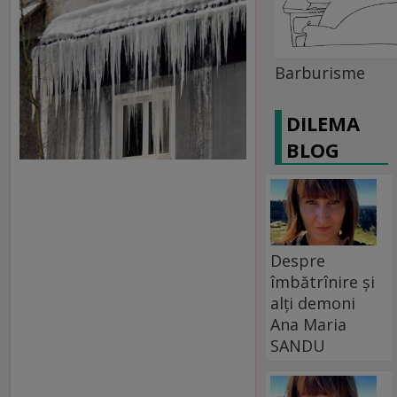
Barburisme
DILEMA
BLOG
Despre
îmbătrînire și
alți demoni
Ana Maria
SANDU