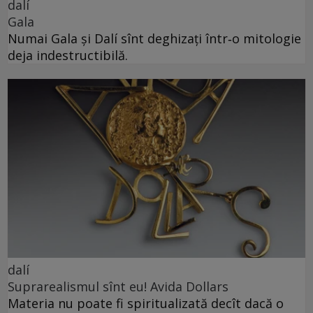
dalí
Gala
Numai Gala și Dalí sînt deghizați într‑o mitologie
deja indestructibilă.
dalí
Suprarealismul sînt eu! Avida Dollars
Materia nu poate fi spiritualizată decît dacă o