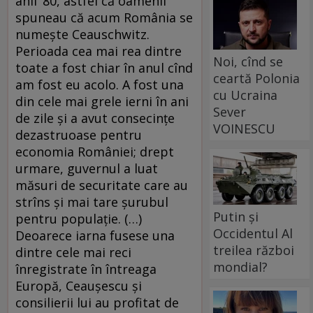
anii ’80, astfel că oamenii
spuneau că acum România se
numește Ceauschwitz.
Perioada cea mai rea dintre
Noi, cînd se
toate a fost chiar în anul cînd
ceartă Polonia
am fost eu acolo. A fost una
cu Ucraina
din cele mai grele ierni în ani
Sever
de zile și a avut consecințe
VOINESCU
dezastruoase pentru
economia României; drept
urmare, guvernul a luat
măsuri de securitate care au
strîns și mai tare șurubul
Putin și
pentru populație. (…)
Occidentul Al
Deoarece iarna fusese una
treilea război
dintre cele mai reci
mondial?
înregistrate în întreaga
Europă, Ceaușescu și
consilierii lui au profitat de