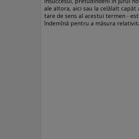
insuccesul, pretudindeni în jurul no
ale altora, aici sau la celălalt capă
tare de sens al acestui termen - est
îndemînă pentru a măsura relativita