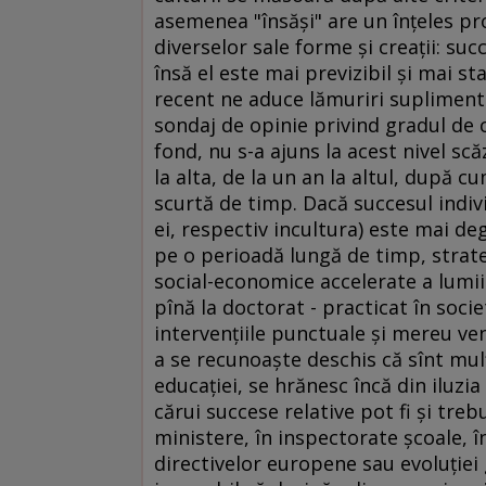
asemenea "însăşi" are un înţeles pr
diverselor sale forme şi creaţii: suc
însă el este mai previzibil şi mai s
recent ne aduce lămuriri suplimenta
sondaj de opinie privind gradul de 
fond, nu s-a ajuns la acest nivel scă
la alta, de la un an la altul, după 
scurtă de timp. Dacă succesul individ
ei, respectiv incultura) este mai deg
pe o perioadă lungă de timp, strateg
social-economice accelerate a lumii
pînă la doctorat - practicat în soc
intervenţiile punctuale şi mereu ven
a se recunoaşte deschis că sînt mulţ
educaţiei, se hrănesc încă din iluzi
cărui succese relative pot fi şi treb
ministere, în inspectorate şcoale, î
directivelor europene sau evoluţiei