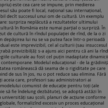
opriu) este cea care se impune, prin medierea
cesul său poate fi local, naţional sau internaţional,
tabil decît succesul unui om de cultură. Un exemplu
re: surpriza neplăcută a rezultatelor ultimului
cultură în România este numai parţial o surpriză. În
zut de cultură în rîndul populaţiei de rînd, de la o zi
cum depăşirea lui nu se va putea face într-o perioadă
ual este imprevizibil, cel al culturii (sau insuccesul
rabă previzibil(ă): s-a ajuns aici pentru că ani la rînd
iile culturale au fost cel puţin inadaptate dinamici
 contemporane. Modelul educaţional - de la grădiniţ
ietatea românească dă seama de o rigiditate pe care
ind de sus în jos, nu o pot reduce sau elimina. Fără
i aceia care, profesori sau administratori ai
a modelului comunist de educaţie pentru toţi (ale
uie să fie îndelung dezbătute), se adoptă astăzi în
n universităţi sau şcoli, planuri de acţiune conforme
 globale, formalizînd excesiv un proces educaţional