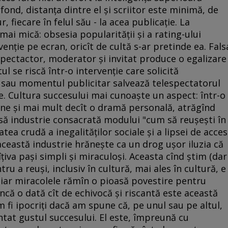
n fond, distanţa dintre el şi scriitor este minimă, de
 fiecare în felul său - la acea publicaţie. La
mai mică: obsesia popularităţii şi a rating-ului
enţie pe ecran, oricît de cultă s-ar pretinde ea. Fals
 spectactor, moderator şi invitat produce o egalizare
atul se riscă într-o intervenţie care solicită
 sau momentul publicitar salvează telespectatorul
le. Cultura succesului mai cunoaşte un aspect: într-o
şine şi mai mult decît o dramă personală, atrăgînd
să industrie consacrată modului "cum să reuşeşti în
atea crudă a inegalităţilor sociale şi a lipsei de acces
această industrie hrăneşte ca un drog uşor iluzia că
ţiva paşi simpli şi miraculoşi. Aceasta cînd ştim (dar
u a reuşi, inclusiv în cultură, mai ales în cultură, e
 iar miracolele rămîn o pioasă povestire pentru
ncă o dată cît de echivocă şi riscantă este această
m fi ipocriţi dacă am spune că, pe unul sau pe altul,
ntat gustul succesului. El este, împreună cu