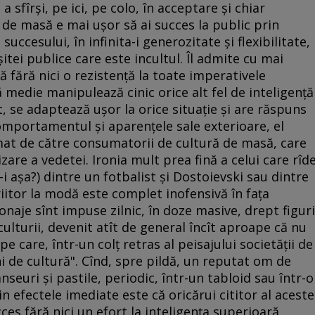
 sfîrşi, pe ici, pe colo, în acceptare şi chiar
a de masă e mai uşor să ai succes la public prin
succesului, în infinita-i generozitate şi flexibilitate,
tei publice care este incultul. Îl admite cu mai
ă fără nici o rezistenţă la toate imperativele
ă medie manipulează cinic orice alt fel de inteligenţă
lt, se adaptează uşor la orice situaţie şi are răspuns
comportamentul şi aparenţele sale exterioare, el
at de către consumatorii de cultură de masă, care
zare a vedetei. Ironia mult prea fină a celui care rîd
-i aşa?) dintre un fotbalist şi Dostoievski sau dintre
riitor la modă este complet inofensivă în faţa
naje sînt impuse zilnic, în doze masive, drept figuri
culturii, devenit atît de general încît aproape că nu
pe care, într-un colţ retras al peisajului societăţii de
de cultură". Cînd, spre pildă, un reputat om de
nseuri şi pastile, periodic, într-un tabloid sau într-o
n efectele imediate este că oricărui cititor al aceste
cces fără nici un efort la inteligenţa superioară