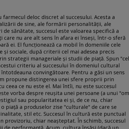
 farmecul deloc discret al succesului. Acesta a
alizării de sine, ale formării personalităţii, ale
ri de sănătate, succesul este valoarea specifică a
i care nu are alt sens în afara ei înseşi, într-o sferă
ară ei. El funcţionează ca mobil în domeniile cele
e şi sociale, după criterii cel mai adesea precis
rin strategii manageriale şi studii de piaţă. Spun "ce
cestui criteriu al succesului în domeniul cultural
nu întotdeauna convingătoare. Pentru a găsi un sens
em propune distingerea unei sfere proprii prin
 cu ceea ce nu este el. Mai întîi, nu este succesul
, este vorba despre reuşita unei persoane (a unui "o
tigiul sau popularitatea ei şi, de ce nu, chiar
 piaţă a produselor zise "culturale" de care se
ginalitate, stil etc. Succesul în cultură este punctual
n provizoriu, chiar neaşteptat. În schimb, succesul
rii de performanţă. Acum, cultura însăşi (dacă un