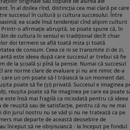
raţiilor originale sau copiate de aiurea ale
nt. În al doilea rînd, distincţia cea mai clară pe care
re succesul în cultură şi cultura succesului. Între
aximă; ea scade însă tendenţial cînd alipim culturii
 Printr-o afirmaţie abruptă, se poate spune că, în
ăin de cultura în sensul ei tradiţional decît chiar
elor doi termeni se află toată miza şi toată
etatea de consum. Ceea ce ni se transmite zi de zi,
antă este ideea după care succesul ar trebui să fie
 de la şcoală şi pînă la pensie. Numai că succesul
 El are norme clare de evaluare şi nu are nimic de-a
e care un om poate să-l trăiască la un moment dat.
şita poate să fie (şi) privată. Succesul e imaginea p
lţi, reuşita poate să fie imaginea pe care ea poate s
ie este însă mai fragilă ca niciodată pentru că ideea
 de reuşită sau de satisfacţie, pentru că nu ne mai
i din jurul nostru nu se văd şi nu ne tratează ca pe
e mers mai departe de această deosebire de
 au început să ne obişnuiască - la început pe fondul