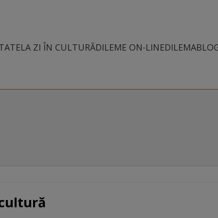
TATE
LA ZI ÎN CULTURĂ
DILEME ON-LINE
DILEMABLO
 cultură