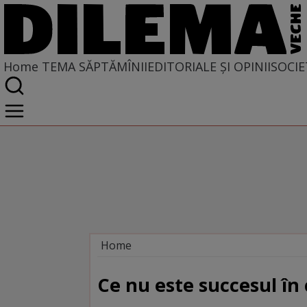
Home
TEMA SĂPTĂMÎNII
EDITORIALE ȘI OPINII
SOCIE
Home
Tema săptămînii
Ce nu este succesul în