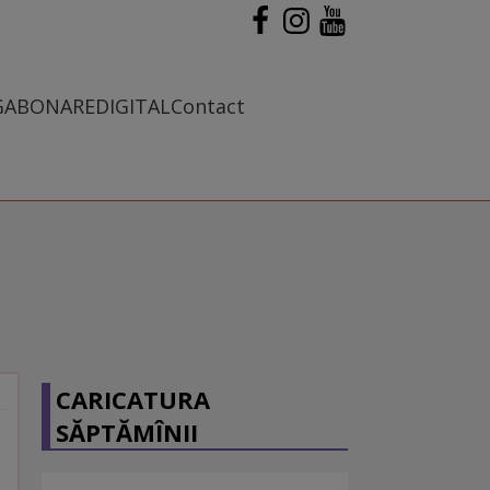
G
ABONARE
DIGITAL
Contact
CARICATURA
SĂPTĂMÎNII