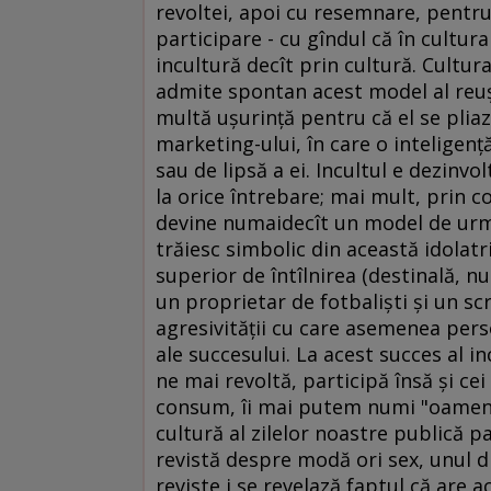
revoltei, apoi cu resemnare, pentru a
participare - cu gîndul că în cultur
incultură decît prin cultură. Cultura 
admite spontan acest model al reuşi
multă uşurinţă pentru că el se pliaz
marketing-ului, în care o inteligenţ
sau de lipsă a ei. Incultul e dezinvo
la orice întrebare; mai mult, prin 
devine numaidecît un model de urm
trăiesc simbolic din această idolatri
superior de întîlnirea (destinală, nu
un proprietar de fotbalişti şi un sc
agresivităţii cu care asemenea perso
ale succesului. La acest succes al in
ne mai revoltă, participă însă şi cei 
consum, îi mai putem numi "oameni 
cultură al zilelor noastre publică pa
revistă despre modă ori sex, unul di
reviste i se revelază faptul că are a