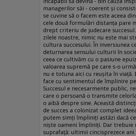
incapabil să devină - din cauza inspi
managerilor săi - coerent şi consiste
se cuvine să o facem este aceea dint
cele două formulări distanţa pare m
drept criteriu de judecare succesul.
zilele noastre, nimic nu este mai str
cultura succesului. În inversiunea c
deturnarea sensului culturii în soci
ceea ce cultivăm cu o pasiune epuiz
valoarea supremă pe care s-o urmăm
nu e totuna aici cu reuşita în viaţă.
face cu sentimentul de împlinire p
Succesul e necesarmente public, reu
care o persoană o transmite celorla
o aibă despre sine. Această distincţ
de succes a colonizat complet ideea
putem simţi împliniţi astăzi dacă ce
nişte oameni împliniţi. Dar trebui
suprafaţă: ultimii cincisprezece ani