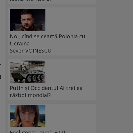
Noi, cînd se ceartă Polonia cu
Ucraina
Sever VOINESCU
,
i
ă
Putin și Occidentul Al treilea
război mondial?
Feel good - după FILIT -