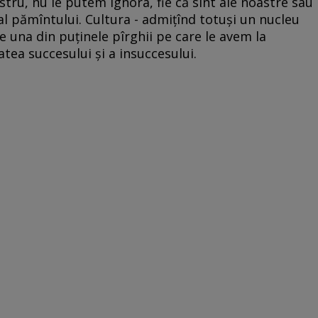
stru, nu le putem ignora, fie că sînt ale noastre sau
t al pămîntului. Cultura - admiţînd totuşi un nucleu
e una din puţinele pîrghii pe care le avem la
tea succesului şi a insuccesului.