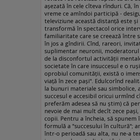
aşezată în cele cîteva rînduri. Că, î
vreme ce amîndoi participă - desigur,
televiziune această distanţă este şi 
transformă în spectacol orice interv
familiaritate care se creează între
în jos a gîndirii. Cînd, rareori, invit
suplimentar neuronii, moderatorul
de la disconfortul activităţii menta
societate în care insuccesul e o ru
oprobiul comunităţii, există o imen
viaţă în zece paşi". Edulcorînd realit
la bunuri materiale sau simbolice, 
succesul e accesibil oricui urmînd cî
preferăm adesea să nu ştim) că pentr
nevoie de mai mult decît zece paşi,
copii. Pentru a încheia, să spunem î
formulă a "succesului în cultură"; a
într-o perioadă sau alta, nu ne-a te