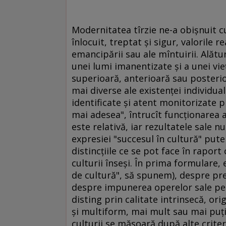
Modernitatea tîrzie ne-a obişnuit cu
înlocuit, treptat şi sigur, valorile re
emancipării sau ale mîntuirii. Alătu
unei lumi imanentizate şi a unei vieţ
superioară, anterioară sau posterio
mai diverse ale existenţei individual
identificate şi atent monitorizate p
mai adesea", întrucît funcţionarea a
este relativă, iar rezultatele sale 
expresiei "succesul în cultură" put
distincţiile ce se pot face în raport
culturii înseşi. În prima formulare
de cultură", să spunem), despre pres
despre impunerea operelor sale pe o
disting prin calitate intrinsecă, ori
şi multiform, mai mult sau mai puţi
culturii se măsoară după alte crite