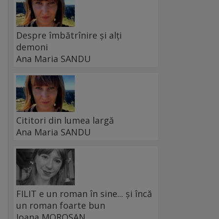
Despre îmbătrînire și alți
demoni
Ana Maria SANDU
l
Cititori din lumea largă
Ana Maria SANDU
m
FILIT e un roman în sine... și încă
un roman foarte bun
Ioana MOROȘAN