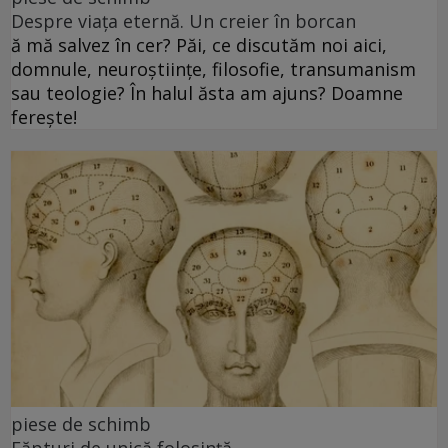
Despre viața eternă. Un creier în borcan
ă mă salvez în cer? Păi, ce discutăm noi aici,
domnule, neuroștiințe, filosofie, transumanism
sau teologie? În halul ăsta am ajuns? Doamne
ferește!
piese de schimb
Făpturi de unică folosință