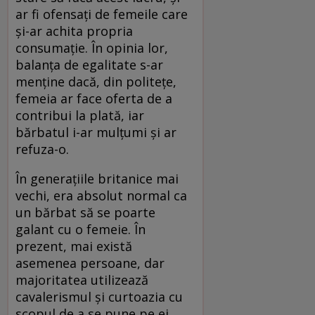
ar fi ofensaţi de femeile care
şi-ar achita propria
consumaţie. În opinia lor,
balanţa de egalitate s-ar
menţine dacă, din politeţe,
femeia ar face oferta de a
contribui la plată, iar
bărbatul i-ar mulţumi şi ar
refuza-o.
În generaţiile britanice mai
vechi, era absolut normal ca
un bărbat să se poarte
galant cu o femeie. În
prezent, mai există
asemenea persoane, dar
majoritatea utilizează
cavalerismul şi curtoazia cu
scopul de a se pune pe ei