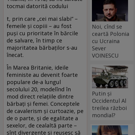
tocmai datorită codului
t, prin care „cei mai slabi“ –
femeile şi copiii – au fost
Noi, cînd se
puşi cu prioritate în bărcile
ceartă Polonia
de salvare, în timp ce
cu Ucraina
majoritatea bărbaţilor s-au
Sever
înecat.
VOINESCU
În Marea Britanie, ideile
feministe au devenit foarte
populare de-a lungul
secolului 20, modelînd în
Putin și
mod direct relaţiile dintre
Occidentul Al
bărbaţi şi femei. Conceptele
treilea război
de cavalerism şi curtoazie, pe
mondial?
de o parte, şi de egalitate a
sexelor, de cealaltă parte –
sînt divergente şi reuşesc să