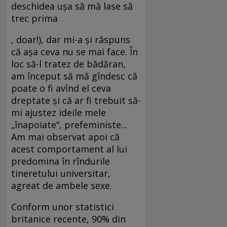
deschidea uşa să mă lase să
trec prima
, doar!), dar mi-a şi răspuns
că aşa ceva nu se mai face. În
loc să-l tratez de bădăran,
am început să mă gîndesc că
poate o fi avînd el ceva
dreptate şi că ar fi trebuit să-
mi ajustez ideile mele
„înapoiate“, prefeministe...
Am mai observat apoi că
acest comportament al lui
predomina în rîndurile
tineretului universitar,
agreat de ambele sexe.
Conform unor statistici
britanice recente, 90% din