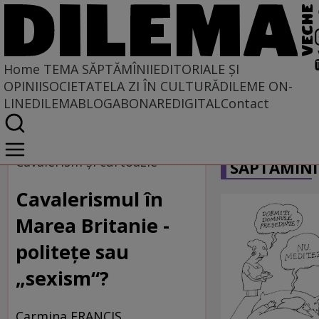
Home
TEMA SĂPTĂMÎNII
EDITORIALE ȘI
OPINII
SOCIETATE
LA ZI ÎN CULTURĂ
DILEME ON-
LINE
DILEMABLOG
ABONARE
DIGITAL
Contact
Home
CARICATU
Tema săptămînii
Cavalerism şi curtoazie
SĂPTĂMÎNI
Cavalerismul în
Marea Britanie -
politeţe sau
„sexism“?
Carmina FRANCIS