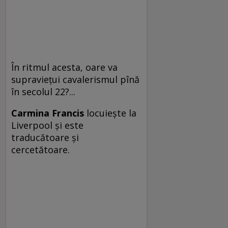
În ritmul acesta, oare va
supravieţui cavalerismul pînă
în secolul 22?...
Carmina Francis
locuieşte la
Liverpool şi este
traducătoare şi
cercetătoare.