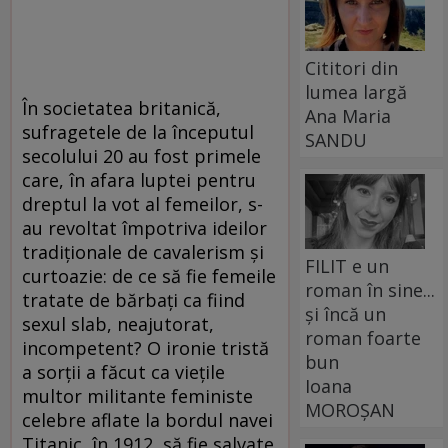
Cititori din
lumea largă
În societatea britanică,
Ana Maria
sufragetele de la începutul
SANDU
secolului 20 au fost primele
care, în afara luptei pentru
dreptul la vot al femeilor, s-
au revoltat împotriva ideilor
tradiţionale de cavalerism şi
FILIT e un
curtoazie: de ce să fie femeile
roman în sine...
tratate de bărbaţi ca fiind
și încă un
sexul slab, neajutorat,
roman foarte
incompetent? O ironie tristă
bun
a sorţii a făcut ca vieţile
Ioana
multor militante feministe
MOROȘAN
celebre aflate la bordul navei
Titanic, în 1912, să fie salvate