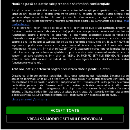
Nouă ne pasă ca datele tale personale să rămână confidențiale
dalí
Noi și partenerii noștri
606
stocăm și/sau accesăm informații pe dispozitivul dvs., precum
Declarația de independență a imaginației și
identificatorii cookie unici pentru prelucrarea datelor cu caracter personal. Puteți accepta sau
gestiona alegerile dvs. făcând clic mai jos sau în orice moment, pe pagina cu politica de
drepturile omului la propria sa nebunie
confidențialitate. Aceste alegeri vor fi raportate partenerilor noștri și nu vă vor afecta navigarea.
Mai
multe detalii
În coșmarul unei Venus americane, din beznă
Noi si partenerii nostri (retelele de socializare si agentiile de publicitate partenere, precum si
furnizorii nostri de servicii de date analitice) prelucram date pentru a permite website-ului sa
apare (ticsit de umbrele uscate) vestitul taxi al
functioneze, pentru a personaliza continutul si anunturile publicitare afisate in functie de
interesele si/sau profilul dvs., pentru a va oferi functionalitati aferente retelelor de socializare si
lui Cristofor Columb.
pentru a analiza traficul pe website. Beneficiati de drepturile prevazute de art. 15-22 din GDPR in
legatura cu prelucrarea datelor cu caracter personal. Aceste drepturi pot fi exercitate prin
modalitatea indicata
aici
. Prin click pe “ACCEPT TOATE”, acceptati folosirea tuturor Tehnologiilor de
tip Cookie, care implica inclusiv acceptul dvs. cu privire la stocarea/accesarea informatiilor de catre
Vendor-ii cu care colaboram. Prin click pe “VREAU SA MODIFIC SETARILE INDIVIDUAL” puteti
schimba preferintele in mod individual, mai putin cele legate de cookie strict necesare pentru
functionarea website-ului.
Atât noi, cât și partenerii noștri prelucrăm datele pentru a oferi:
Dezvoltarea și îmbunătățirea serviciilor. Măsurarea performanței reclamelor. Stocarea și/sau
accesarea informațiilor de pe un dispozitiv. Utilizarea profilurilor pentru selectarea conținutului
personalizat. Crearea profilurilor de conținut personalizat. Utilizarea profilurilor pentru selectarea
publicității personalizate. Crearea profilurilor pentru publicitate personalizată. Măsurarea
performanței conținutului. Înțelegerea publicului prin statistici sau combinații de date din surse
diferite. Utilizarea de date limitate pentru a selecta publicitatea. Utilizarea datelor limitate pentru
a selecta conținutul. Date precise de geolocație și identificarea prin scanarea dispozitivului.
Listă parteneri (furnizori)
ACCEPT TOATE
VREAU SA MODIFIC SETARILE INDIVIDUAL