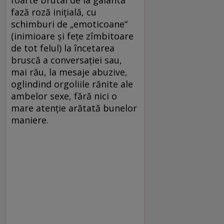
foarte brutal de la galanta
fază roză iniţială, cu
schimburi de „emoticoane“
(inimioare şi feţe zîmbitoare
de tot felul) la încetarea
bruscă a conversaţiei sau,
mai rău, la mesaje abuzive,
oglindind orgoliile rănite ale
ambelor sexe, fără nici o
mare atenţie arătată bunelor
maniere.