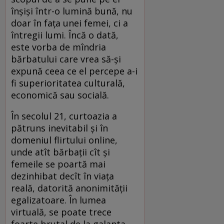
înşişi într-o lumină bună, nu
doar în faţa unei femei, ci a
întregii lumi. Încă o dată,
este vorba de mîndria
bărbatului care vrea să-şi
expună ceea ce el percepe a-i
fi superioritatea culturală,
economică sau socială.
În secolul 21, curtoazia a
pătruns inevitabil şi în
domeniul flirtului online,
unde atît bărbaţii cît şi
femeile se poartă mai
dezinhibat decît în viaţa
reală, datorită anonimităţii
egalizatoare. În lumea
virtuală, se poate trece