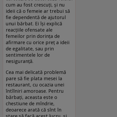
cum au fost crescuţi, şi nu
ideii că o femeie ar trebui să
fie dependentă de ajutorul
unui bărbat. Ei îşi explică
reacţiile ofensate ale
femeilor prin dorinţa de
afirmare cu orice preţ a ideii
de egalitate, sau prin
sentimentele lor de
nesiguranţă.
Cea mai delicată problemă
pare să fie plata mesei la
restaurant, cu ocazia unei
întîlniri amoroase. Pentru
bărbaţi, aceasta este o
chestiune de mîndrie,
deoarece arată că sînt în
stare să facă acest lucru, şi