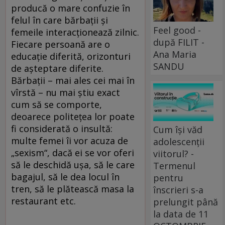
producă o mare confuzie în
felul în care bărbaţii şi
Feel good -
femeile interacţionează zilnic.
după FILIT -
Fiecare persoană are o
Ana Maria
educaţie diferită, orizonturi
SANDU
de aşteptare diferite.
Bărbaţii – mai ales cei mai în
vîrstă – nu mai ştiu exact
cum să se comporte,
deoarece politeţea lor poate
fi considerată o insultă:
Cum își văd
multe femei îi vor acuza de
adolescenții
„sexism“, dacă ei se vor oferi
viitorul? -
să le deschidă uşa, să le care
Termenul
bagajul, să le dea locul în
pentru
tren, să le plătească masa la
înscrieri s-a
restaurant etc.
prelungit până
la data de 11