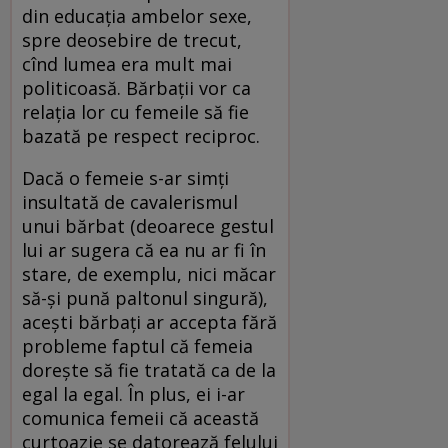
din educaţia ambelor sexe,
spre deosebire de trecut,
cînd lumea era mult mai
politicoasă. Bărbaţii vor ca
relaţia lor cu femeile să fie
bazată pe respect reciproc.
Dacă o femeie s-ar simţi
insultată de cavalerismul
unui bărbat (deoarece gestul
lui ar sugera că ea nu ar fi în
stare, de exemplu, nici măcar
să-şi pună paltonul singură),
aceşti bărbaţi ar accepta fără
probleme faptul că femeia
doreşte să fie tratată ca de la
egal la egal. În plus, ei i-ar
comunica femeii că această
curtoazie se datorează felului