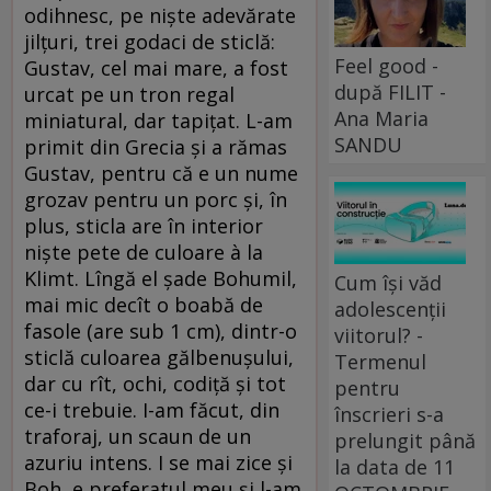
odihnesc, pe nişte adevărate
jilţuri, trei godaci de sticlă:
Feel good -
Gustav, cel mai mare, a fost
după FILIT -
urcat pe un tron regal
Ana Maria
miniatural, dar tapiţat. L-am
SANDU
primit din Grecia şi a rămas
Gustav, pentru că e un nume
grozav pentru un porc şi, în
plus, sticla are în interior
nişte pete de culoare à la
Klimt. Lîngă el şade Bohumil,
Cum își văd
mai mic decît o boabă de
adolescenții
fasole (are sub 1 cm), dintr-o
viitorul? -
sticlă culoarea gălbenuşului,
Termenul
dar cu rît, ochi, codiţă şi tot
pentru
ce-i trebuie. I-am făcut, din
înscrieri s-a
traforaj, un scaun de un
prelungit până
azuriu intens. I se mai zice şi
la data de 11
Boh, e preferatul meu şi l-am