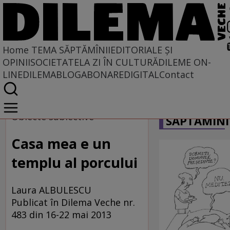
Home
TEMA SĂPTĂMÎNII
EDITORIALE ȘI
OPINII
SOCIETATE
LA ZI ÎN CULTURĂ
DILEME ON-
LINE
DILEMABLOG
ABONARE
DIGITAL
Contact
Home
CARICATU
Tema săptămînii
Obiecte subiective
SĂPTĂMÎNI
Casa mea e un
templu al porcului
Laura ALBULESCU
Publicat în Dilema Veche nr.
483 din 16-22 mai 2013