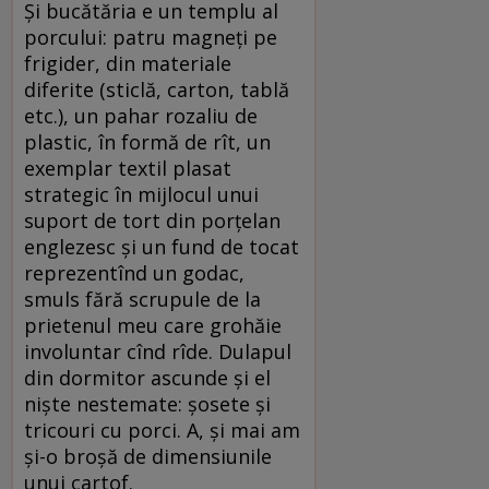
Şi bucătăria e un templu al
porcului: patru magneţi pe
frigider, din materiale
diferite (sticlă, carton, tablă
etc.), un pahar rozaliu de
plastic, în formă de rît, un
exemplar textil plasat
strategic în mijlocul unui
suport de tort din porţelan
englezesc şi un fund de tocat
reprezentînd un godac,
smuls fără scrupule de la
prietenul meu care grohăie
involuntar cînd rîde. Dulapul
din dormitor ascunde şi el
nişte nestemate: şosete şi
tricouri cu porci. A, şi mai am
şi-o broşă de dimensiunile
unui cartof.