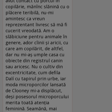
avut contact cu porcul în
copilărie, mănînc slănină cu o
plăcere teribilă, nu-mi
amintesc ca vreun
reprezentant livresc să mă fi
cucerit vreodată. Am o
slăbiciune pentru animale în
genere, ador cîinii şi aricii, cu
care am copilărit, de altfel,
dar nu mi-aş umple casa cu
obiecte din registrul canin
sau aricesc. Nu o cultiv din
excentricitate, cum defila
Dalí cu tapirul prin urbe, iar
moda microporcilor lansată
de Clooney mi-a displăcut,
deşi posesorul microporcului
merita toată atenţia
feminină. Seamănă, mai