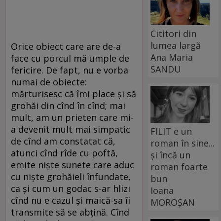
Cititori din
lumea largă
Orice obiect care are de-a
Ana Maria
face cu porcul mă umple de
SANDU
fericire. De fapt, nu e vorba
numai de obiecte:
mărturisesc că îmi place şi să
grohăi din cînd în cînd; mai
mult, am un prieten care mi-
a devenit mult mai simpatic
FILIT e un
de cînd am constatat că,
roman în sine...
atunci cînd rîde cu poftă,
și încă un
emite nişte sunete care aduc
roman foarte
cu nişte grohăieli înfundate,
bun
ca şi cum un godac s-ar hlizi
Ioana
cînd nu e cazul şi maică-sa îi
MOROȘAN
transmite să se abţină. Cînd