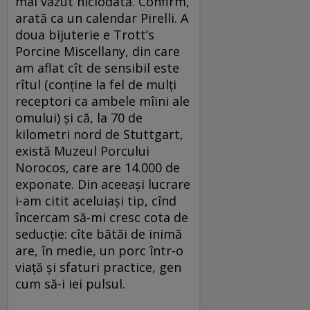
mai văzut niciodată. Confirm,
arată ca un calendar Pirelli. A
doua bijuterie e Trott’s
Porcine Miscellany, din care
am aflat cît de sensibil este
rîtul (conţine la fel de mulţi
receptori ca ambele mîini ale
omului) şi că, la 70 de
kilometri nord de Stuttgart,
există Muzeul Porcului
Norocos, care are 14.000 de
exponate. Din aceeaşi lucrare
i-am citit aceluiaşi tip, cînd
încercam să-mi cresc cota de
seducţie: cîte bătăi de inimă
are, în medie, un porc într-o
viaţă şi sfaturi practice, gen
cum să-i iei pulsul.