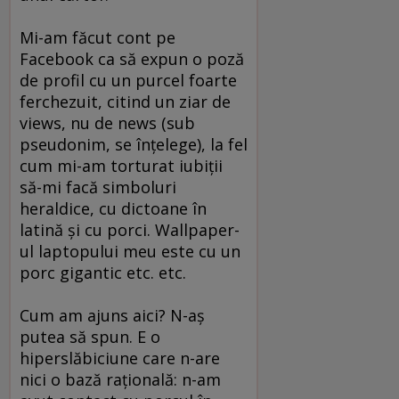
Mi-am făcut cont pe
Facebook ca să expun o poză
de profil cu un purcel foarte
ferchezuit, citind un ziar de
views, nu de news (sub
pseudonim, se înţelege), la fel
cum mi-am torturat iubiţii
să-mi facă simboluri
heraldice, cu dictoane în
latină şi cu porci. Wallpaper-
ul laptopului meu este cu un
porc gigantic etc. etc.
Cum am ajuns aici? N-aş
putea să spun. E o
hiperslăbiciune care n-are
nici o bază raţională: n-am