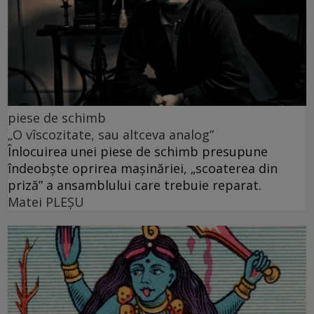
piese de schimb
„O vîscozitate, sau altceva analog”
Înlocuirea unei piese de schimb presupune
îndeobște oprirea mașinăriei, „scoaterea din
priză” a ansamblului care trebuie reparat.
Matei PLEŞU