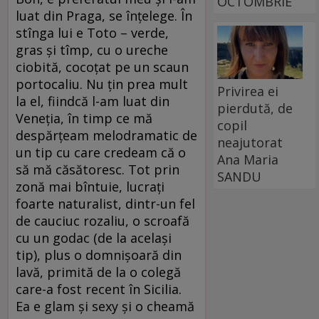
OCTOMBRIE
luat din Praga, se înţelege. În
stînga lui e Toto – verde,
gras şi tîmp, cu o ureche
ciobită, cocoţat pe un scaun
portocaliu. Nu ţin prea mult
Privirea ei
la el, fiindcă l-am luat din
pierdută, de
Veneţia, în timp ce mă
copil
despărţeam melodramatic de
neajutorat
un tip cu care credeam că o
Ana Maria
să mă căsătoresc. Tot prin
SANDU
zonă mai bîntuie, lucraţi
foarte naturalist, dintr-un fel
de cauciuc rozaliu, o scroafă
cu un godac (de la acelaşi
tip), plus o domnişoară din
lavă, primită de la o colegă
care-a fost recent în Sicilia.
Ea e glam şi sexy şi o cheamă