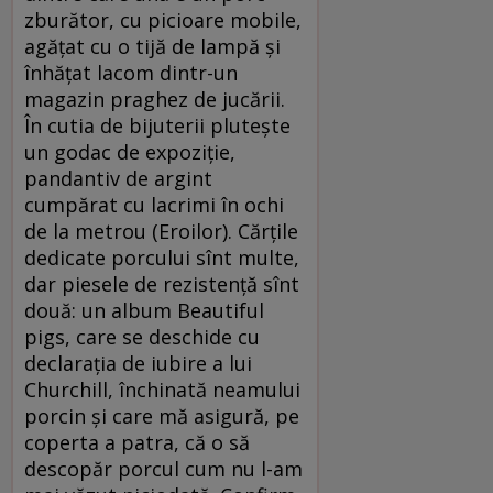
zburător, cu picioare mobile,
agăţat cu o tijă de lampă şi
înhăţat lacom dintr-un
magazin praghez de jucării.
În cutia de bijuterii pluteşte
un godac de expoziţie,
pandantiv de argint
cumpărat cu lacrimi în ochi
de la metrou (Eroilor). Cărţile
dedicate porcului sînt multe,
dar piesele de rezistenţă sînt
două: un album Beautiful
pigs, care se deschide cu
declaraţia de iubire a lui
Churchill, închinată neamului
porcin şi care mă asigură, pe
coperta a patra, că o să
descopăr porcul cum nu l-am