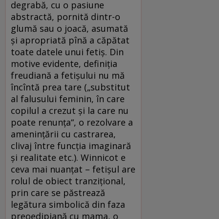
degrabă, cu o pasiune
abstractă, pornită dintr-o
glumă sau o joacă, asumată
şi apropriată pînă a căpătat
toate datele unui fetiş. Din
motive evidente, definiţia
freudiană a fetişului nu mă
încîntă prea tare („substitut
al falusului feminin, în care
copilul a crezut şi la care nu
poate renunţa“, o rezolvare a
ameninţării cu castrarea,
clivaj între funcţia imaginară
şi realitate etc.). Winnicot e
ceva mai nuanţat – fetişul are
rolul de obiect tranziţional,
prin care se păstrează
legătura simbolică din faza
preoedipiană cu mama, o