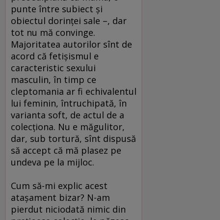
punte între subiect şi
obiectul dorinţei sale –, dar
tot nu mă convinge.
Majoritatea autorilor sînt de
acord că fetişismul e
caracteristic sexului
masculin, în timp ce
cleptomania ar fi echivalentul
lui feminin, întruchipată, în
varianta soft, de actul de a
colecţiona. Nu e măgulitor,
dar, sub tortură, sînt dispusă
să accept că mă plasez pe
undeva pe la mijloc.
Cum să-mi explic acest
ataşament bizar? N-am
pierdut niciodată nimic din