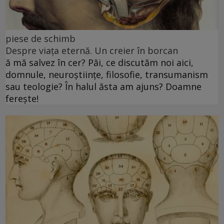
piese de schimb
Despre viața eternă. Un creier în borcan
ă mă salvez în cer? Păi, ce discutăm noi aici,
domnule, neuroștiințe, filosofie, transumanism
sau teologie? În halul ăsta am ajuns? Doamne
ferește!