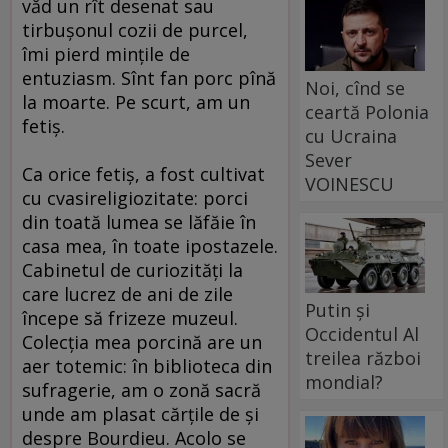
văd un rît desenat sau
tirbuşonul cozii de purcel,
îmi pierd minţile de
entuziasm. Sînt fan porc pînă
Noi, cînd se
la moarte. Pe scurt, am un
ceartă Polonia
fetiş.
cu Ucraina
Sever
Ca orice fetiş, a fost cultivat
VOINESCU
cu cvasireligiozitate: porci
din toată lumea se lăfăie în
casa mea, în toate ipostazele.
Cabinetul de curiozităţi la
care lucrez de ani de zile
Putin și
începe să frizeze muzeul.
Occidentul Al
Colecţia mea porcină are un
treilea război
aer totemic: în biblioteca din
mondial?
sufragerie, am o zonă sacră
unde am plasat cărţile de şi
despre Bourdieu. Acolo se