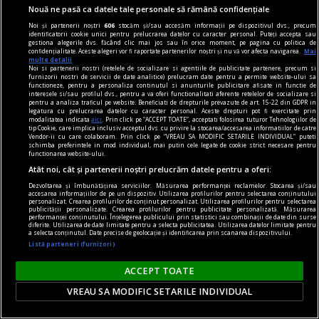
Nouă ne pasă ca datele tale personale să rămână confidențiale
Noi și partenerii noștri
606
stocăm și/sau accesăm informații pe dispozitivul dvs., precum
identificatorii cookie unici pentru prelucrarea datelor cu caracter personal. Puteți accepta sau
gestiona alegerile dvs. făcând clic mai jos sau în orice moment, pe pagina cu politica de
confidențialitate. Aceste alegeri vor fi raportate partenerilor noștri și nu vă vor afecta navigarea.
Mai
dalí
multe detalii
Noi si partenerii nostri (retelele de socializare si agentiile de publicitate partenere, precum si
„Bucureștiul reflectă perfect genul de om care a
furnizorii nostri de servicii de date analitice) prelucram date pentru a permite website-ului sa
functioneze, pentru a personaliza continutul si anunturile publicitare afisate in functie de
fost Dalí“ interviu cu Jasmine MERLI, curatorul
interesele si/sau profilul dvs., pentru a va oferi functionalitati aferente retelelor de socializare si
pentru a analiza traficul pe website. Beneficiati de drepturile prevazute de art. 15-22 din GDPR in
expoziției „Universului lui Salvador Dalí“ deschisă
legatura cu prelucrarea datelor cu caracter personal. Aceste drepturi pot fi exercitate prin
modalitatea indicata
aici
. Prin click pe “ACCEPT TOATE”, acceptati folosirea tuturor Tehnologiilor de
la ARCUB
tip Cookie, care implica inclusiv acceptul dvs. cu privire la stocarea/accesarea informatiilor de catre
Vendor-ii cu care colaboram. Prin click pe “VREAU SA MODIFIC SETARILE INDIVIDUAL” puteti
Însă, mai presus de orice, noi sperăm că vizita o
schimba preferintele in mod individual, mai putin cele legate de cookie strict necesare pentru
functionarea website-ului.
să le facă pur și simplu plăcere.
Atât noi, cât și partenerii noștri prelucrăm datele pentru a oferi:
Sever VOINESCU
Dezvoltarea și îmbunătățirea serviciilor. Măsurarea performanței reclamelor. Stocarea și/sau
accesarea informațiilor de pe un dispozitiv. Utilizarea profilurilor pentru selectarea conținutului
personalizat. Crearea profilurilor de conținut personalizat. Utilizarea profilurilor pentru selectarea
publicității personalizate. Crearea profilurilor pentru publicitate personalizată. Măsurarea
performanței conținutului. Înțelegerea publicului prin statistici sau combinații de date din surse
diferite. Utilizarea de date limitate pentru a selecta publicitatea. Utilizarea datelor limitate pentru
a selecta conținutul. Date precise de geolocație și identificarea prin scanarea dispozitivului.
Listă parteneri (furnizori)
ACCEPT TOATE
VREAU SA MODIFIC SETARILE INDIVIDUAL