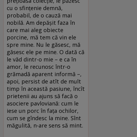
preţioasa colecţie, le păzesc
cu o sfinţenie demnă,
probabil, de o cauză mai
nobilă. Am depăşit faza în
care mai aleg obiecte
porcine, mă tem că vin ele
spre mine. Nu le găsesc, mă
găsesc ele pe mine. O dată că
le văd dintr-o mie – e ca în
amor, le recunosc într-o
grămadă aparent informă –,
apoi, persist de atît de mult
timp în această pasiune, încît
prietenii au ajuns să facă o
asociere pavloviană: cum le
iese un porc în faţa ochilor,
cum se gîndesc la mine. Sînt
măgulită, n-are sens să mint.