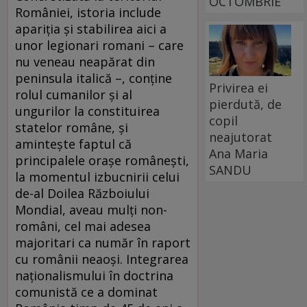
OCTOMBRIE
României, istoria include
apariția și stabilirea aici a
unor legionari romani – care
nu veneau neapărat din
peninsula italică –, conține
Privirea ei
rolul cumanilor și al
pierdută, de
ungurilor la constituirea
copil
statelor române, și
neajutorat
amintește faptul că
Ana Maria
principalele orașe românești,
SANDU
la momentul izbucnirii celui
de-al Doilea Războiului
Mondial, aveau mulți non-
români, cel mai adesea
majoritari ca număr în raport
cu românii neaoși. Integrarea
naționalismului în doctrina
comunistă ce a dominat