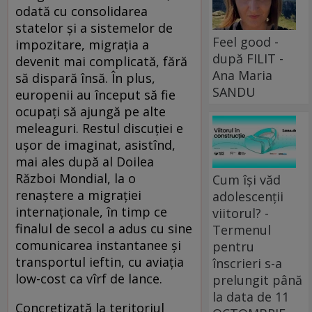
odată cu consolidarea
statelor și a sistemelor de
Feel good -
impozitare, migrația a
după FILIT -
devenit mai complicată, fără
Ana Maria
să dispară însă. În plus,
SANDU
europenii au început să fie
ocupați să ajungă pe alte
meleaguri. Restul discuției e
ușor de imaginat, asistînd,
mai ales după al Doilea
Război Mondial, la o
Cum își văd
renaștere a migrației
adolescenții
internaționale, în timp ce
viitorul? -
finalul de secol a adus cu sine
Termenul
comunicarea instantanee și
pentru
transportul ieftin, cu aviația
înscrieri s-a
low-cost ca vîrf de lance.
prelungit până
la data de 11
Concretizată la teritoriul