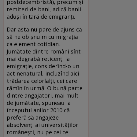
postdecembristă), precum și
remiteri de bani, adică banii
aduși în țară de emigranți.
Dar asta nu pare de ajuns ca
să ne obișnuim cu migrația
ca element cotidian.
Jumătate dintre români sînt
mai degrabă reticenți la
emigrație, considerînd-o un
act nenatural, incluzînd aici
trădarea celorlalți, cei care
rămîn în urmă. O bună parte
dintre angajatori, mai mult
de jumătate, spuneau la
începutul anilor 2010 că
preferă să angajeze
absolvenți ai universităților
românești, nu pe cei ce