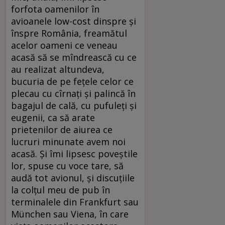
forfota oamenilor în
avioanele low-cost dinspre și
înspre România, freamătul
acelor oameni ce veneau
acasă să se mîndrească cu ce
au realizat altundeva,
bucuria de pe fețele celor ce
plecau cu cîrnați și palincă în
bagajul de cală, cu pufuleți și
eugenii, ca să arate
prietenilor de aiurea ce
lucruri minunate avem noi
acasă. Și îmi lipsesc poveștile
lor, spuse cu voce tare, să
audă tot avionul, și discuțiile
la colțul meu de pub în
terminalele din Frankfurt sau
München sau Viena, în care