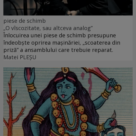
piese de schimb
„O vîscozitate, sau altceva analog”
Înlocuirea unei piese de schimb presupune
îndeobște oprirea mașinăriei, „scoaterea din
priză” a ansamblului care trebuie reparat.
Matei PLEŞU