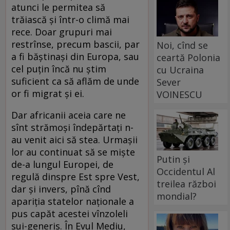
atunci le permitea să
trăiască și într-o climă mai
rece. Doar grupuri mai
restrînse, precum bascii, par
Noi, cînd se
a fi băștinași din Europa, sau
ceartă Polonia
cel puțin încă nu știm
cu Ucraina
suficient ca să aflăm de unde
Sever
or fi migrat și ei.
VOINESCU
Dar africanii aceia care ne
sînt strămoși îndepărtați n-
au venit aici să stea. Urmașii
lor au continuat să se miște
Putin și
de-a lungul Europei, de
Occidentul Al
regulă dinspre Est spre Vest,
treilea război
dar și invers, pînă cînd
mondial?
apariția statelor naționale a
pus capăt acestei vînzoleli
sui-generis. În Evul Mediu,