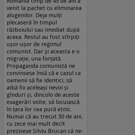
România timp de 45 de ani a
venit la pachet cu eliminarea
alogenilor. Deja mulți
plecaseră în timpul
războiului sau imediat după
aceea. Restul au fost stîrpiți
ușor-ușor de regimul
comunist. Dar și aceasta e o
migrație, una forțată.
Propaganda comunistă ne
convinsese însă că e cazul ca
oamenii să fie identici, să
aibă fix aceleași nevoi și
gînduri și, dincolo de aceste
exagerări voite, să locuiască
în țara lor cea pură etnic.
Numai că au trecut 30 de ani,
cu zece mai mult decît
prezisese Silviu Brucan că ne-