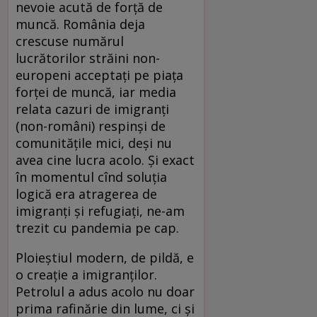
nevoie acută de forță de
muncă. România deja
crescuse numărul
lucrătorilor străini non-
europeni acceptați pe piața
forței de muncă, iar media
relata cazuri de imigranți
(non-români) respinși de
comunitățile mici, deși nu
avea cine lucra acolo. Și exact
în momentul cînd soluția
logică era atragerea de
imigranți și refugiați, ne-am
trezit cu pandemia pe cap.
Ploieștiul modern, de pildă, e
o creație a imigranților.
Petrolul a adus acolo nu doar
prima rafinărie din lume, ci și