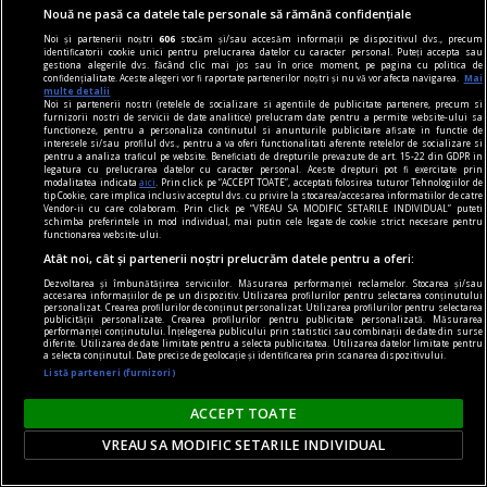
Nouă ne pasă ca datele tale personale să rămână confidențiale
Noi și partenerii noștri
606
stocăm și/sau accesăm informații pe dispozitivul dvs., precum
identificatorii cookie unici pentru prelucrarea datelor cu caracter personal. Puteți accepta sau
gestiona alegerile dvs. făcând clic mai jos sau în orice moment, pe pagina cu politica de
confidențialitate. Aceste alegeri vor fi raportate partenerilor noștri și nu vă vor afecta navigarea.
Mai
multe detalii
Noi si partenerii nostri (retelele de socializare si agentiile de publicitate partenere, precum si
furnizorii nostri de servicii de date analitice) prelucram date pentru a permite website-ului sa
functioneze, pentru a personaliza continutul si anunturile publicitare afisate in functie de
interesele si/sau profilul dvs., pentru a va oferi functionalitati aferente retelelor de socializare si
pentru a analiza traficul pe website. Beneficiati de drepturile prevazute de art. 15-22 din GDPR in
legatura cu prelucrarea datelor cu caracter personal. Aceste drepturi pot fi exercitate prin
modalitatea indicata
aici
. Prin click pe “ACCEPT TOATE”, acceptati folosirea tuturor Tehnologiilor de
tip Cookie, care implica inclusiv acceptul dvs. cu privire la stocarea/accesarea informatiilor de catre
Vendor-ii cu care colaboram. Prin click pe “VREAU SA MODIFIC SETARILE INDIVIDUAL” puteti
centenar - eugen barbu
schimba preferintele in mod individual, mai putin cele legate de cookie strict necesare pentru
functionarea website-ului.
Cu ură și abjecție
Atât noi, cât și partenerii noștri prelucrăm datele pentru a oferi:
Mă amuz și eu, dar constatativ, de un alt episod,
Dezvoltarea și îmbunătățirea serviciilor. Măsurarea performanței reclamelor. Stocarea și/sau
grăitor, zic eu, cît zece.
accesarea informațiilor de pe un dispozitiv. Utilizarea profilurilor pentru selectarea conținutului
personalizat. Crearea profilurilor de conținut personalizat. Utilizarea profilurilor pentru selectarea
Cosmin CIOTLOŞ
publicității personalizate. Crearea profilurilor pentru publicitate personalizată. Măsurarea
performanței conținutului. Înțelegerea publicului prin statistici sau combinații de date din surse
diferite. Utilizarea de date limitate pentru a selecta publicitatea. Utilizarea datelor limitate pentru
a selecta conținutul. Date precise de geolocație și identificarea prin scanarea dispozitivului.
Listă parteneri (furnizori)
ACCEPT TOATE
VREAU SA MODIFIC SETARILE INDIVIDUAL