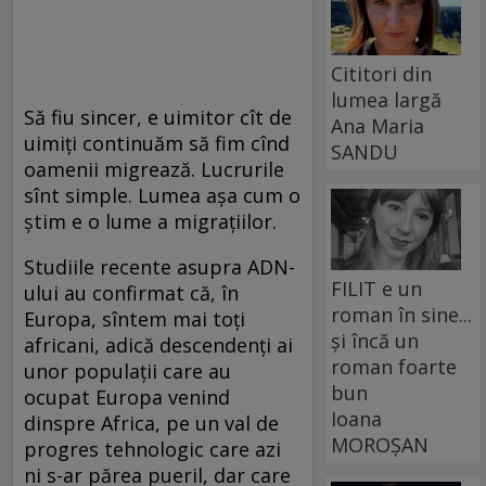
Cititori din
lumea largă
Să fiu sincer, e uimitor cît de
Ana Maria
uimiți continuăm să fim cînd
SANDU
oamenii migrează. Lucrurile
sînt simple. Lumea așa cum o
știm e o lume a migrațiilor.
Studiile recente asupra ADN-
FILIT e un
ului au confirmat că, în
roman în sine...
Europa, sîntem mai toți
și încă un
africani, adică descendenți ai
roman foarte
unor populații care au
bun
ocupat Europa venind
Ioana
dinspre Africa, pe un val de
MOROȘAN
progres tehnologic care azi
ni s-ar părea pueril, dar care