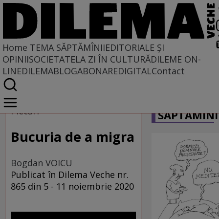
Home
TEMA SĂPTĂMÎNII
EDITORIALE ȘI
OPINII
SOCIETATE
LA ZI ÎN CULTURĂ
DILEME ON-
LINE
DILEMABLOG
ABONARE
DIGITAL
Contact
Home
CARICATU
Tema săptămînii
Plecări
SĂPTĂMÎNI
Bucuria de a migra
Bogdan VOICU
Publicat în Dilema Veche nr.
865 din 5 - 11 noiembrie 2020