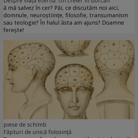
Despre viața eternă. Un creier în borcan
ă mă salvez în cer? Păi, ce discutăm noi aici,
domnule, neuroștiințe, filosofie, transumanism
sau teologie? În halul ăsta am ajuns? Doamne
ferește!
piese de schimb
Făpturi de unică folosință