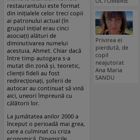
OCTOMBRIE
restaurantului este format
din inițialele celor treci copii
ai patronului actual (în
grupul inițial erau cinci
asociați) alături de
Privirea ei
diminutivarea numelui
pierdută, de
acestuia, Ahmet. Chiar dacă
copil
între timp autogara s-a
neajutorat
mutat din zonă și, teoretic,
Ana Maria
clienții fideli au fost
SANDU
redirecționați, șoferii de
autocar au continuat să vină
aici, uneori împreună cu
călătorii lor.
La jumătatea anilor 2000 a
început o perioadă mai grea,
care a culminat cu criza
economică. Dinamicile