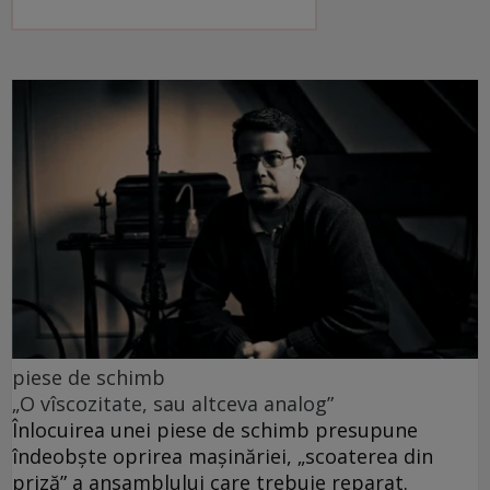
piese de schimb
„O vîscozitate, sau altceva analog”
Înlocuirea unei piese de schimb presupune
îndeobște oprirea mașinăriei, „scoaterea din
priză” a ansamblului care trebuie reparat.