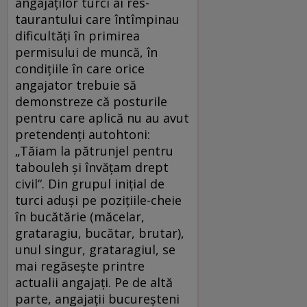
angajaților turci ai res­
taurantului care întîmpinau
dificultăți în primirea
permisului de muncă, în
condițiile în care orice
angajator trebuie să
demonstreze că posturile
pentru care aplică nu au avut
pretendenți autohtoni:
„Tăiam la pătrunjel pentru
tabouleh și învățam drept
civil“. Din grupul inițial de
turci aduși pe pozițiile-cheie
în bucătărie (măcelar,
grataragiu, bucătar, brutar),
unul singur, grataragiul, se
mai regăsește printre
actualii angajați. Pe de altă
parte, angajații bucureșteni