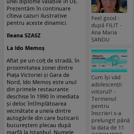
unei diplome valabile în UE.
Prezentăm în continuare
cîteva cazuri ilustrative
Feel good -
pentru aceste dinamici.
după FILIT -
Ana Maria
Ileana SZASZ
SANDU
La Ido Memoș
Aflat pe un colț de stradă, în
proximitatea zonei dintre
Piața Victoriei și Gara de
Cum își văd
Nord, Ido Memoș este unul
adolescenții
din primele restaurante
viitorul? -
deschise în 1990 în imedia­ta
Termenul
și deloc întîmplătoarea
pentru
vecinătate a uneia dintre
înscrieri s-a
autogările din care buticarii
prelungit până
bucureșteni plecau după
la data de 11
marfă la Istanbul. Numele