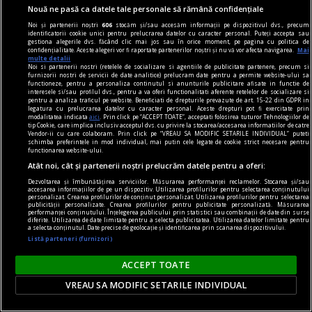
Dilemele decadenței
Nouă ne pasă ca datele tale personale să rămână confidențiale
Există aici, poate, o secretă soteriologie la
Noi și partenerii noștri
606
stocăm și/sau accesăm informații pe dispozitivul dvs., precum
identificatorii cookie unici pentru prelucrarea datelor cu caracter personal. Puteți accepta sau
confiniile cu sensibilitatea decadentă, și anume
gestiona alegerile dvs. făcând clic mai jos sau în orice moment, pe pagina cu politica de
confidențialitate. Aceste alegeri vor fi raportate partenerilor noștri și nu vă vor afecta navigarea.
Mai
credința că printr-o înălțare estetică deasupra
multe detalii
Noi si partenerii nostri (retelele de socializare si agentiile de publicitate partenere, precum si
oricărei etici contingente.
furnizorii nostri de servicii de date analitice) prelucram date pentru a permite website-ului sa
functioneze, pentru a personaliza continutul si anunturile publicitare afisate in functie de
interesele si/sau profilul dvs., pentru a va oferi functionalitati aferente retelelor de socializare si
pentru a analiza traficul pe website. Beneficiati de drepturile prevazute de art. 15-22 din GDPR in
legatura cu prelucrarea datelor cu caracter personal. Aceste drepturi pot fi exercitate prin
modalitatea indicata
aici
. Prin click pe “ACCEPT TOATE”, acceptati folosirea tuturor Tehnologiilor de
tip Cookie, care implica inclusiv acceptul dvs. cu privire la stocarea/accesarea informatiilor de catre
Vendor-ii cu care colaboram. Prin click pe “VREAU SA MODIFIC SETARILE INDIVIDUAL” puteti
schimba preferintele in mod individual, mai putin cele legate de cookie strict necesare pentru
functionarea website-ului.
Atât noi, cât și partenerii noștri prelucrăm datele pentru a oferi:
Dezvoltarea și îmbunătățirea serviciilor. Măsurarea performanței reclamelor. Stocarea și/sau
accesarea informațiilor de pe un dispozitiv. Utilizarea profilurilor pentru selectarea conținutului
personalizat. Crearea profilurilor de conținut personalizat. Utilizarea profilurilor pentru selectarea
publicității personalizate. Crearea profilurilor pentru publicitate personalizată. Măsurarea
performanței conținutului. Înțelegerea publicului prin statistici sau combinații de date din surse
diferite. Utilizarea de date limitate pentru a selecta publicitatea. Utilizarea datelor limitate pentru
a selecta conținutul. Date precise de geolocație și identificarea prin scanarea dispozitivului.
Listă parteneri (furnizori)
ACCEPT TOATE
centenar - eugen barbu
VREAU SA MODIFIC SETARILE INDIVIDUAL
„Biografia detestabilă” și „opera admirabilă”