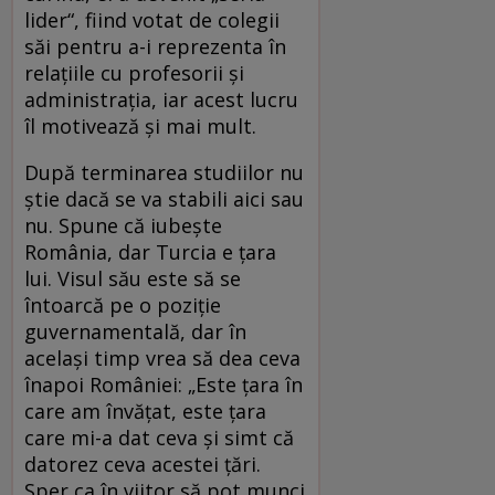
lider“, fiind votat de colegii
săi pentru a-i reprezenta în
relațiile cu profesorii și
administrația, iar acest lucru
îl motivează și mai mult.
După terminarea studiilor nu
știe dacă se va stabili aici sau
nu. Spune că iubește
România, dar Turcia e țara
lui. Visul său este să se
întoarcă pe o poziție
guvernamentală, dar în
același timp vrea să dea ceva
înapoi României: „Este țara în
care am învățat, este țara
care mi-a dat ceva și simt că
datorez ceva acestei țări.
Sper ca în viitor să pot munci