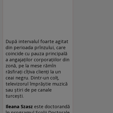
După intervalul foarte agitat
din perioada prînzului, care
coincide cu pauza principală
a angajaților corporațiilor din
zonă, pe la mese rămîn
răsfirați cîțiva clienți la un
ceai negru. Dintr-un colț,
televizorul împrăștie muzică
sau știri de pe canale
turcești.
Ileana Szasz
este doctorandă
în progra­mul Școlii Doctorale