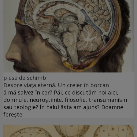
piese de schimb
Despre viața eternă. Un creier în borcan
ă mă salvez în cer? Păi, ce discutăm noi aici,
domnule, neuroștiințe, filosofie, transumanism
sau teologie? În halul ăsta am ajuns? Doamne
ferește!