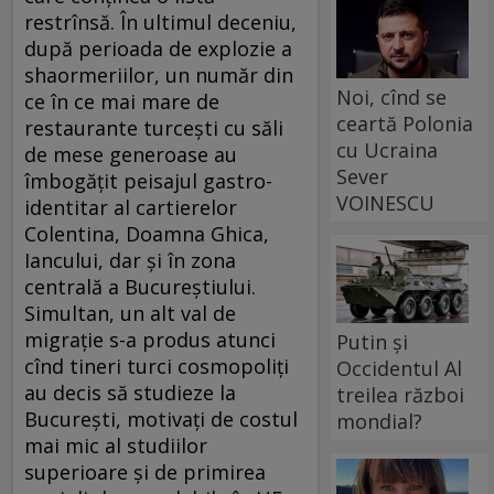
restrînsă. În ultimul deceniu,
după perioada de explozie a
shaormeriilor, un număr din
Noi, cînd se
ce în ce mai mare de
ceartă Polonia
restaurante turcești cu săli
cu Ucraina
de mese generoase au
Sever
îmbogățit peisajul gastro-
VOINESCU
identitar al cartierelor
Colentina, Doamna Ghica,
Iancului, dar și în zona
centrală a Bucureștiului.
Simultan, un alt val de
migrație s-a produs atunci
Putin și
cînd tineri turci cosmopoliți
Occidentul Al
au decis să studieze la
treilea război
București, motivați de costul
mondial?
mai mic al studiilor
superioare și de primirea