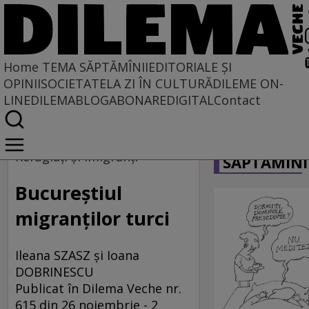
Home
TEMA SĂPTĂMÎNII
EDITORIALE ȘI
OPINII
SOCIETATE
LA ZI ÎN CULTURĂ
DILEME ON-
LINE
DILEMABLOG
ABONARE
DIGITAL
Contact
Home
CARICATU
Tema săptămînii
Refugiaţi şi imigranţi
SĂPTĂMÎNI
Bucureştiul
migranţilor turci
Ileana SZASZ şi Ioana
DOBRINESCU
Publicat în Dilema Veche nr.
615 din 26 noiembrie - 2