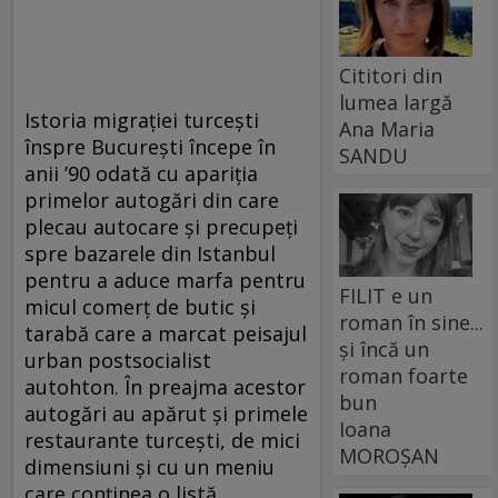
Cititori din
lumea largă
Istoria migrației turcești
Ana Maria
înspre Bu­curești începe în
SANDU
anii ’90 odată cu apariția
primelor autogări din care
plecau autocare și precupeți
spre bazarele din Istanbul
pentru a aduce marfa pentru
FILIT e un
micul comerț de butic și
roman în sine...
tarabă care a marcat peisajul
și încă un
urban postsocialist
roman foarte
autohton. În preajma acestor
bun
autogări au apărut și primele
Ioana
restaurante turcești, de mici
MOROȘAN
dimensiuni și cu un meniu
care conținea o listă