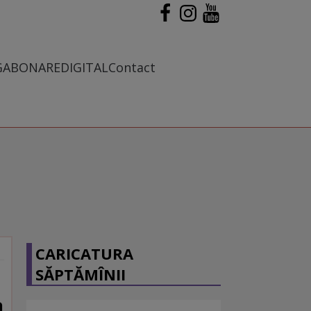
G
ABONARE
DIGITAL
Contact
CARICATURA
SĂPTĂMÎNII
a