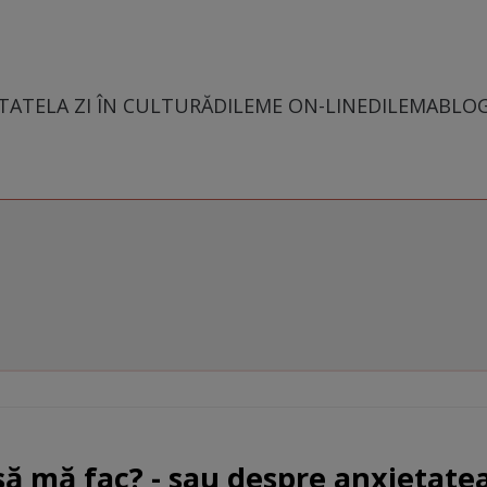
TATE
LA ZI ÎN CULTURĂ
DILEME ON-LINE
DILEMABLO
 să mă fac? - sau despre anxietate