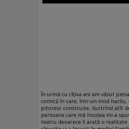
În urmă cu cîțiva ani am văzut piesa 
comică în care, într-un mod hazliu
pitoresc construite, ilustrînd atît d
persoana care mă însoțea mi-a spus 
teatru deoarece îi arată o realitate 
răsucite și-a însușit în mediul famil