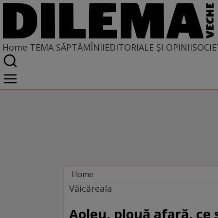
Home
TEMA SĂPTĂMÎNII
EDITORIALE ȘI OPINII
SOCIE
Home
Tema săptămînii
Văicăreala
Aoleu, plouă afară, ce