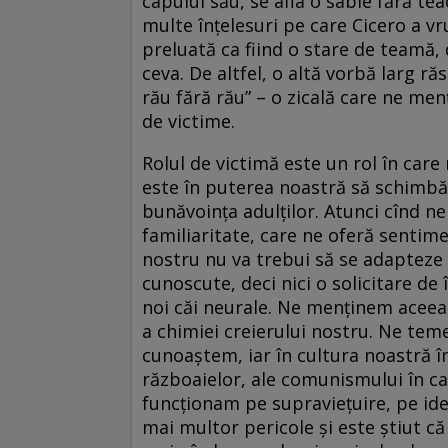
capului său, se afla o sabie fără tea
multe înțelesuri pe care Cicero a vr
preluată ca fiind o stare de teamă, 
ceva. De altfel, o altă vorbă larg r
rău fără rău” – o zicală care ne menț
de victime.
Rolul de victimă este un rol în care
este în puterea noastră să schimbă
bunăvoința adulților. Atunci cînd 
familiaritate, care ne oferă sentim
nostru nu va trebui să se adapteze 
cunoscute, deci nici o solicitare de
noi căi neurale. Ne menținem aceea
a chimiei creierului nostru. Ne te
cunoaștem, iar în cultura noastră î
războaielor, ale comunismului în ca
funcționam pe supraviețuire, pe idee
mai multor pericole și este știut c