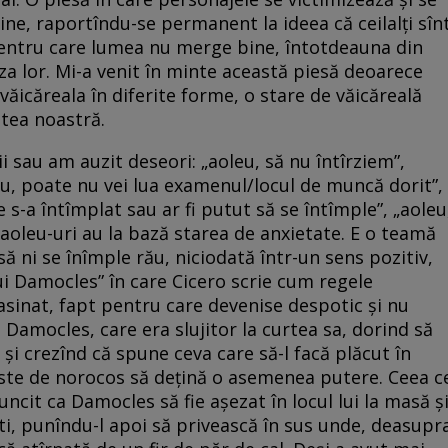
ine, raportîndu-se permanent la ideea că ceilalți sîn
l pentru care lumea nu merge bine, întotdeauna din
auza lor. Mi-a venit în minte această piesă deoarece
ăicăreala în diferite forme, o stare de văicăreală
atea noastră.
i sau am auzit deseori: „aoleu, să nu întîrziem”,
leu, poate nu vei lua examenul/locul de muncă dorit”,
 s-a întîmplat sau ar fi putut să se întîmple”, „aoleu
e aoleu-uri au la bază starea de anxietate. E o teamă
să ni se înîmple rău, niciodată într-un sens pozitiv,
i Damocles” în care Cicero scrie cum regele
sasinat, fapt pentru care devenise despotic și nu
 Damocles, care era slujitor la curtea sa, dorind să
 și crezînd că spune ceva care să-l facă plăcut în
t este de norocos să dețină o asemenea putere. Ceea c
uncit ca Damocles să fie așezat în locul lui la masă ș
i, punîndu-l apoi să privească în sus unde, deasupr