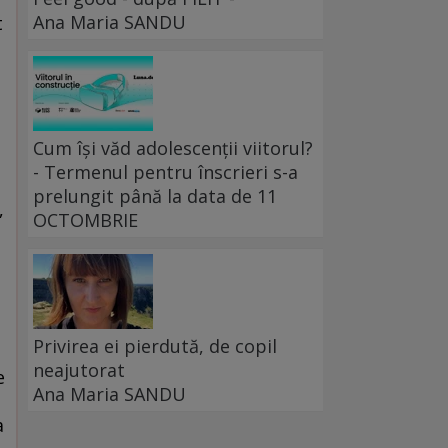
Ana Maria SANDU
t
Cum își văd adolescenții viitorul?
- Termenul pentru înscrieri s-a
prelungit până la data de 11
,
OCTOMBRIE
Privirea ei pierdută, de copil
neajutorat
e
Ana Maria SANDU
i
a