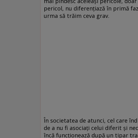
mai pîndesc aceleași pericole, doar c
pericol, nu diferențiază în primă faz
urma să trăim ceva grav.
În societatea de atunci, cel care înd
de a nu fi asociați celui diferit și
încă funcționează după un tipar tra