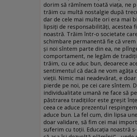
dorim să rămînem toată viața, ne pl
trăim cu multă nostalgie după trecu
dar de cele mai multe ori era mai b
lipsiți de responsabilități, acestea 
noastră. Trăim într-o societate care
schimbare permanentă fie că vrem 
și noi sîntem parte din ea, ne plîn
comportament, ne legăm de tradiții
trăim, cu ce aduc bun, deoarece ace
sentimentul că dacă ne vom agăța de
vieții. Nimic mai neadevărat, e doar 
pierde pe noi, pe cei care sîntem. D
individualitate umană ne face să pe
păstrarea tradițiilor este greșit înț
ceea ce aduce prezentul respingem fă
aduce bun. La fel cum, din lipsa une
doar validare, să fim cei mai importa
suferim cu toții. Educația noastră s-
că așa își dezvoltă plămînii”, „unde