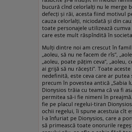
bucură cînd celorlalți nu le merge b
defecți și răi, acesta fiind motivu
cauza celorlalți, niciodată și din c
toate personajele utilizează cumva v
care este mult răspîndită în societ
Mulți dintre noi am crescut în famili
„aoleu, să nu ne facem de rîs”, „ao
„aoleu, poate pățim ceva”, „aoleu, ce
ai grijă să nu răcești”. Toate acest
nedefinită, este ceva care ar putea 
precum în povestea antică „Sabia lu
Dionysios trăia cu teama că va fi a
permitea să-i fie nimeni în preajmă.
fie pe placul regelui-tiran Dionysios
ochii regelui, îi spune acestuia cî
l-a înfuriat pe Dionysios, care a por
să primească toate onorurile regeșt