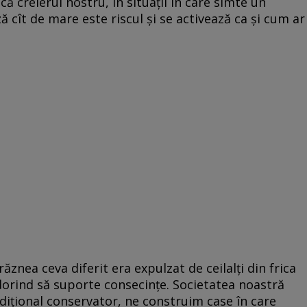
ă creierul nostru, în situații în care simte un
ă cît de mare este riscul și se activează ca și cum ar
răznea ceva diferit era expulzat de ceilalți din frica
 nedorind să suporte consecințe. Societatea noastră
dițional conservator, ne construim case în care