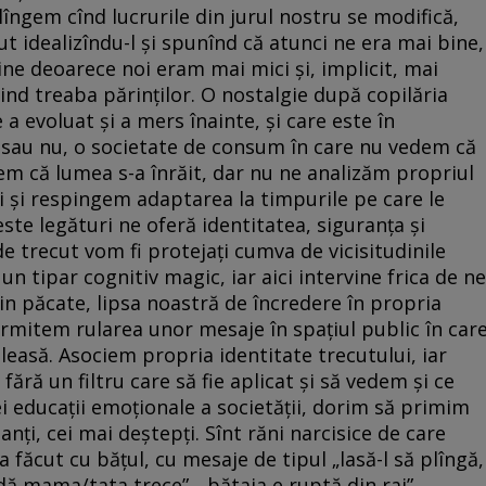
îngem cînd lucrurile din jurul nostru se modifică,
t idealizîndu-l și spunînd că atunci ne era mai bine,
ine deoarece noi eram mai mici și, implicit, mai
fiind treaba părinților. O nostalgie după copilăria
 a evoluat și a mers înainte, și care este în
sau nu, o societate de consum în care nu vedem că
gem că lumea s-a înrăit, dar nu ne analizăm propriul
 și respingem adaptarea la timpurile pe care le
ste legături ne oferă identitatea, siguranța și
 trecut vom fi protejați cumva de vicisitudinile
un tipar cognitiv magic, iar aici intervine frica de ne
in păcate, lipsa noastră de încredere în propria
rmitem rularea unor mesaje în spațiul public în car
eleasă. Asociem propria identitate trecutului, iar
ră un filtru care să fie aplicat și să vedem și ce
i educații emoționale a societății, dorim să primim
nți, cei mai deștepți. Sînt răni narcisice de care
a făcut cu bățul, cu mesaje de tipul „lasă-l să plîngă,
 dă mama/tata trece”, „bătaia e ruptă din rai”,