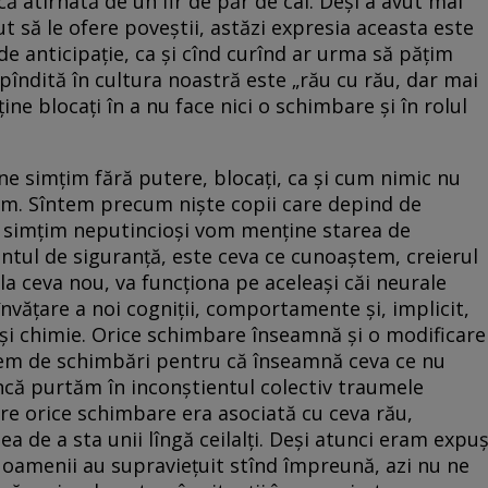
că atîrnată de un fir de păr de cal. Deși a avut mai
ut să le ofere poveștii, astăzi expresia aceasta este
de anticipație, ca și cînd curînd ar urma să pățim
ăspîndită în cultura noastră este „rău cu rău, dar mai
ine blocați în a nu face nici o schimbare și în rolul
 ne simțim fără putere, blocați, ca și cum nimic nu
m. Sîntem precum niște copii care depind de
ne simțim neputincioși vom menține starea de
entul de siguranță, este ceva ce cunoaștem, creierul
la ceva nou, va funcționa pe aceleași căi neurale
 învățare a noi cogniții, comportamente și, implicit,
și chimie. Orice schimbare înseamnă și o modificare
mem de schimbări pentru că înseamnă ceva ce nu
ncă purtăm în inconștientul colectiv traumele
re orice schimbare era asociată cu ceva rău,
a de a sta unii lîngă ceilalți. Deși atunci eram expuș
ă oamenii au supraviețuit stînd împreună, azi nu ne