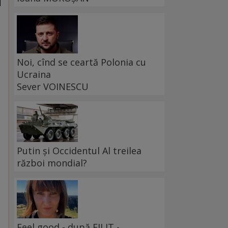
Noi, cînd se ceartă Polonia cu
Ucraina
Sever VOINESCU
Putin și Occidentul Al treilea
război mondial?
Feel good - după FILIT -