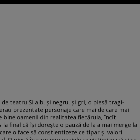
de teatru Și alb, și negru, și gri, o piesă tragi-
, erau prezentate personaje care mai de care mai
e bine oamenii din realitatea fiecăruia, încît
la final că își dorește o pauză de la a mai merge la
care o face să conștientizeze ce tipar și valori
ial. O piesă în care personajele se victimizează și se