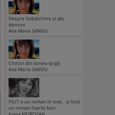
Despre îmbătrînire și alți
demoni
Ana Maria SANDU
Cititori din lumea largă
Ana Maria SANDU
FILIT e un roman în sine... și încă
un roman foarte bun
Ioana MOROȘAN