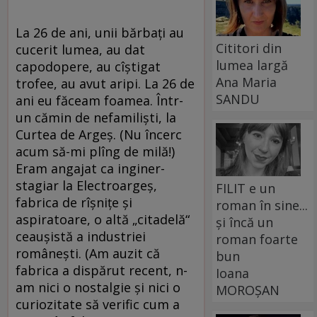
La 26 de ani, unii bărbaţi au
Cititori din
cucerit lumea, au dat
lumea largă
capodopere, au cîştigat
Ana Maria
trofee, au avut aripi. La 26 de
SANDU
ani eu făceam foamea. Într-
un cămin de nefamilişti, la
Curtea de Argeş. (Nu încerc
acum să-mi plîng de milă!)
Eram angajat ca inginer-
stagiar la Electroargeş,
FILIT e un
fabrica de rîşniţe şi
roman în sine...
aspiratoare, o altă „citadelă“
și încă un
ceauşistă a industriei
roman foarte
româneşti. (Am auzit că
bun
fabrica a dispărut recent, n-
Ioana
am nici o nostalgie şi nici o
MOROȘAN
curiozitate să verific cum a