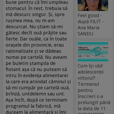
bune pentru că îmi umpleau
stomacul. În rest, trebuia să
mă descurc singur. Şi, spre
Feel good -
ruşinea mea, nu m-am
după FILIT -
descurcat. Nu ştiam să-mi
Ana Maria
gătesc decît ouă prăjite sau
SANDU
fierte. Dar ouăle, ca în toate
oraşele din provincie, erau
raţionalizate şi se dădeau
numai pe cartelă. Nu aveam
pe buletin ştampila de
Cum își văd
flotant aşa că nu puteam să
adolescenții
intru în evidenţa alimentarei
viitorul? -
la care era arondat căminul şi
Termenul
să-mi cumpăr pe cartelă ouă,
pentru
brînză, untdelemn sau unt.
înscrieri s-a
Aşa încît, după ce terminam
prelungit până
programul la fabrică, mă
la data de 11
duceam la alimentară şi îmi