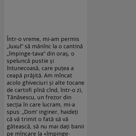
Într-o vreme, mi-am permis
„luxul“ să mănînc la o cantină
„împinge-tava“ din oraş, o
speluncă pustie şi
întunecoasă, care puţea a
ceapă prăjită. Am mîncat
acolo ghiveciuri şi alte tocane
de cartofi pînă cînd, într-o zi,
Tănăsescu, un frezor din
secţia în care lucram, mi-a
spus: „Dom’ inginer, haideţi
că vă trimit o fată să vă
gătească, să nu mai daţi banii
pe mîncare la «împinge-