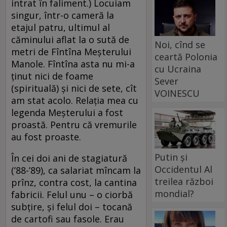
intrat în faliment.) Locuiam
singur, într-o cameră la
etajul patru, ultimul al
căminului aflat la o sută de
Noi, cînd se
metri de Fîntîna Meşterului
ceartă Polonia
Manole. Fîntîna asta nu mi-a
cu Ucraina
ţinut nici de foame
Sever
(spirituală) şi nici de sete, cît
VOINESCU
am stat acolo. Relaţia mea cu
legenda Meşterului a fost
proastă. Pentru că vremurile
au fost proaste.
Putin și
În cei doi ani de stagiatură
Occidentul Al
(’88-’89), ca salariat mîncam la
treilea război
prînz, contra cost, la cantina
mondial?
fabricii. Felul unu – o ciorbă
subţire, şi felul doi – tocană
de cartofi sau fasole. Erau