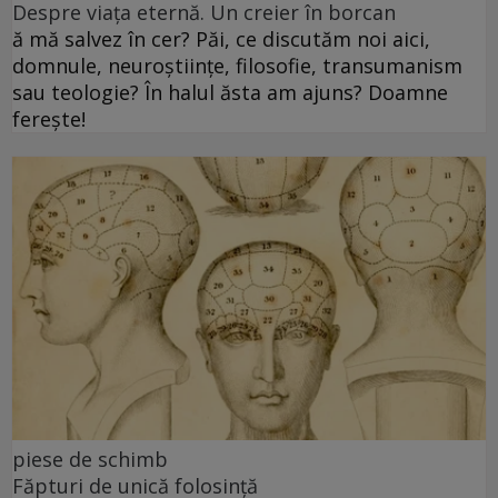
Despre viața eternă. Un creier în borcan
ă mă salvez în cer? Păi, ce discutăm noi aici,
domnule, neuroștiințe, filosofie, transumanism
sau teologie? În halul ăsta am ajuns? Doamne
ferește!
piese de schimb
Făpturi de unică folosință