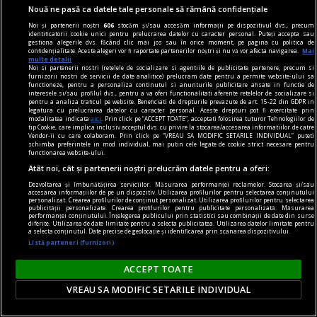
dalí
Nouă ne pasă ca datele tale personale să rămână confidențiale
Declarația de independență a imaginației și
Noi și partenerii noștri
606
stocăm și/sau accesăm informații pe dispozitivul dvs., precum
identificatorii cookie unici pentru prelucrarea datelor cu caracter personal. Puteți accepta sau
drepturile omului la propria sa nebunie
gestiona alegerile dvs. făcând clic mai jos sau în orice moment, pe pagina cu politica de
confidențialitate. Aceste alegeri vor fi raportate partenerilor noștri și nu vă vor afecta navigarea.
Mai
În coșmarul unei Venus americane, din beznă
multe detalii
Noi si partenerii nostri (retelele de socializare si agentiile de publicitate partenere, precum si
apare (ticsit de umbrele uscate) vestitul taxi al
furnizorii nostri de servicii de date analitice) prelucram date pentru a permite website-ului sa
functioneze, pentru a personaliza continutul si anunturile publicitare afisate in functie de
lui Cristofor Columb.
interesele si/sau profilul dvs., pentru a va oferi functionalitati aferente retelelor de socializare si
pentru a analiza traficul pe website. Beneficiati de drepturile prevazute de art. 15-22 din GDPR in
legatura cu prelucrarea datelor cu caracter personal. Aceste drepturi pot fi exercitate prin
modalitatea indicata
aici
. Prin click pe “ACCEPT TOATE”, acceptati folosirea tuturor Tehnologiilor de
tip Cookie, care implica inclusiv acceptul dvs. cu privire la stocarea/accesarea informatiilor de catre
Vendor-ii cu care colaboram. Prin click pe “VREAU SA MODIFIC SETARILE INDIVIDUAL” puteti
schimba preferintele in mod individual, mai putin cele legate de cookie strict necesare pentru
functionarea website-ului.
Atât noi, cât și partenerii noștri prelucrăm datele pentru a oferi:
Dezvoltarea și îmbunătățirea serviciilor. Măsurarea performanței reclamelor. Stocarea și/sau
accesarea informațiilor de pe un dispozitiv. Utilizarea profilurilor pentru selectarea conținutului
personalizat. Crearea profilurilor de conținut personalizat. Utilizarea profilurilor pentru selectarea
publicității personalizate. Crearea profilurilor pentru publicitate personalizată. Măsurarea
performanței conținutului. Înțelegerea publicului prin statistici sau combinații de date din surse
diferite. Utilizarea de date limitate pentru a selecta publicitatea. Utilizarea datelor limitate pentru
a selecta conținutul. Date precise de geolocație și identificarea prin scanarea dispozitivului.
Listă parteneri (furnizori)
ACCEPT TOATE
VREAU SA MODIFIC SETARILE INDIVIDUAL
dalí