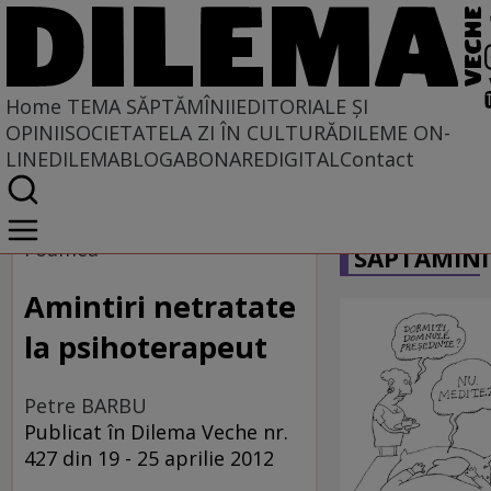
Home
TEMA SĂPTĂMÎNII
EDITORIALE ȘI
OPINII
SOCIETATE
LA ZI ÎN CULTURĂ
DILEME ON-
LINE
DILEMABLOG
ABONARE
DIGITAL
Contact
Home
CARICATU
Tema săptămînii
Foamea
SĂPTĂMÎNI
Amintiri netratate
la psihoterapeut
Petre BARBU
Publicat în Dilema Veche nr.
427 din 19 - 25 aprilie 2012