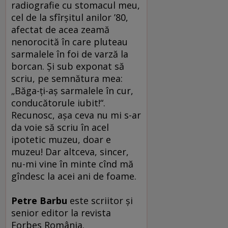
radiografie cu stomacul meu,
cel de la sfîrşitul anilor ’80,
afectat de acea zeamă
nenorocită în care pluteau
sarmalele în foi de varză la
borcan. Şi sub exponat să
scriu, pe semnătura mea:
„Băga-ţi-aş sarmalele în cur,
conducătorule iubit!“.
Recunosc, aşa ceva nu mi s-ar
da voie să scriu în acel
ipotetic muzeu, doar e
muzeu! Dar altceva, sincer,
nu-mi vine în minte cînd mă
gîndesc la acei ani de foame.
Petre Barbu
este scriitor şi
senior editor la revista
Forbes România.