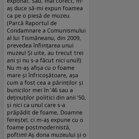
exponat. Sau, mai corect, m-
aş duce să-mi expun foamea
ca pe o piesă de muzeu.
(Parcă Raportul de
Condamnare a Comunismului
al lui Tismăneanu, din 2009,
prevedea înfiinţarea unui
muzeu! Şi uite, au trecut trei
ani şi nu s-a făcut nici unul!)
Nu m-aş afişa cu o foame
mare şi înfricoşătoare, aşa
cum a fost cea a părinţilor şi
bunicilor mei în ’46 sau a
deţinuţilor politici din anii ’50,
şi nici ca unul care s-a
prăpădit de foame, Doamne
fereşte!, ci m-aş expune cu o
foame postmodernistă,
poftim! Aş dona muzeului şi o