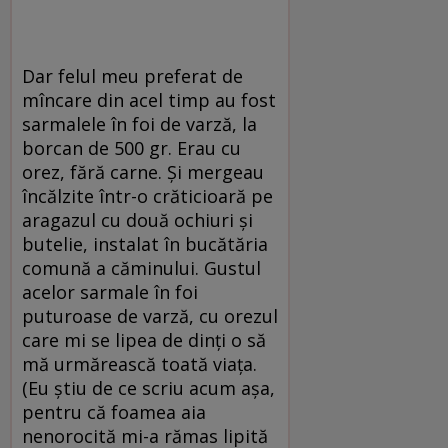
Dar felul meu preferat de
mîncare din acel timp au fost
sarmalele în foi de varză, la
borcan de 500 gr. Erau cu
orez, fără carne. Şi mergeau
încălzite într-o crăticioară pe
aragazul cu două ochiuri şi
butelie, instalat în bucătăria
comună a căminului. Gustul
acelor sarmale în foi
puturoase de varză, cu orezul
care mi se lipea de dinţi o să
mă urmărească toată viaţa.
(Eu ştiu de ce scriu acum aşa,
pentru că foamea aia
nenorocită mi-a rămas lipită