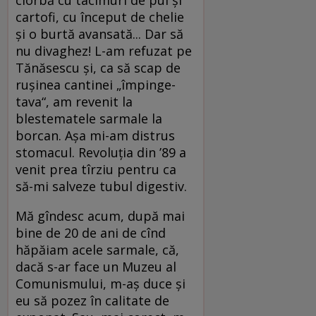
cartofi, cu început de chelie
şi o burtă avansată... Dar să
nu divaghez! L-am refuzat pe
Tănăsescu şi, ca să scap de
ruşinea cantinei „împinge-
tava“, am revenit la
blestematele sarmale la
borcan. Aşa mi-am distrus
stomacul. Revoluţia din ’89 a
venit prea tîrziu pentru ca
să-mi salveze tubul digestiv.
Mă gîndesc acum, după mai
bine de 20 de ani de cînd
hăpăiam acele sarmale, că,
dacă s-ar face un Muzeu al
Comunismului, m-aş duce şi
eu să pozez în calitate de