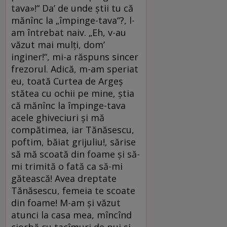
tava»!“ Da’ de unde ştii tu că
mănînc la „împinge-tava“?, l-
am întrebat naiv. „Eh, v-au
văzut mai mulţi, dom’
inginer!“, mi-a răspuns sincer
frezorul. Adică, m-am speriat
eu, toată Curtea de Argeş
stătea cu ochii pe mine, ştia
că mănînc la împinge-tava
acele ghiveciuri şi mă
compătimea, iar Tănăsescu,
poftim, băiat grijuliu!, sărise
să mă scoată din foame şi să-
mi trimită o fată ca să-mi
gătească! Avea dreptate
Tănăsescu, femeia te scoate
din foame! M-am şi văzut
atunci la casa mea, mîncînd
ciorbă cu tacîmuri de pui şi