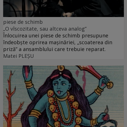
piese de schimb
„O vîscozitate, sau altceva analog”
Înlocuirea unei piese de schimb presupune
îndeobște oprirea mașinăriei, „scoaterea din
priză” a ansamblului care trebuie reparat.
Matei PLEŞU