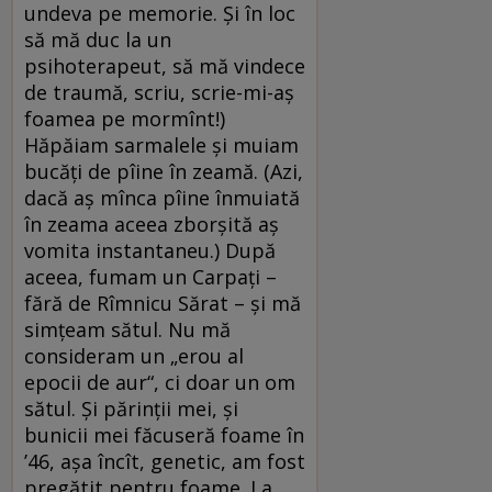
undeva pe memorie. Şi în loc
să mă duc la un
psihoterapeut, să mă vindece
de traumă, scriu, scrie-mi-aş
foamea pe mormînt!)
Hăpăiam sarmalele şi muiam
bucăţi de pîine în zeamă. (Azi,
dacă aş mînca pîine înmuiată
în zeama aceea zborşită aş
vomita instantaneu.) După
aceea, fumam un Carpaţi –
fără de Rîmnicu Sărat – şi mă
simţeam sătul. Nu mă
consideram un „erou al
epocii de aur“, ci doar un om
sătul. Şi părinţii mei, şi
bunicii mei făcuseră foame în
’46, aşa încît, genetic, am fost
pregătit pentru foame. La