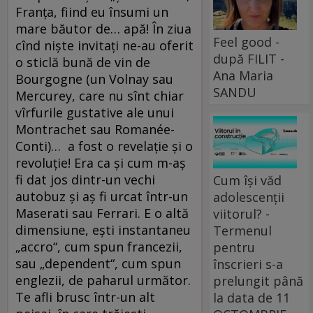
Franța, fiind eu însumi un
mare băutor de… apă! În ziua
Feel good -
cînd niște invitați ne-au oferit
după FILIT -
o sticlă bună de vin de
Ana Maria
Bourgogne (un Volnay sau
SANDU
Mercurey, care nu sînt chiar
vîrfurile gustative ale unui
Montrachet sau Romanée-
Conti)… a fost o revelație și o
revoluție! Era ca și cum m-aș
fi dat jos dintr-un vechi
Cum își văd
autobuz și aș fi urcat într-un
adolescenții
Maserati sau Ferrari. E o altă
viitorul? -
dimensiune, ești instantaneu
Termenul
„accro“, cum spun francezii,
pentru
sau „dependent“, cum spun
înscrieri s-a
englezii, de paharul următor.
prelungit până
Te afli brusc într-un alt
la data de 11