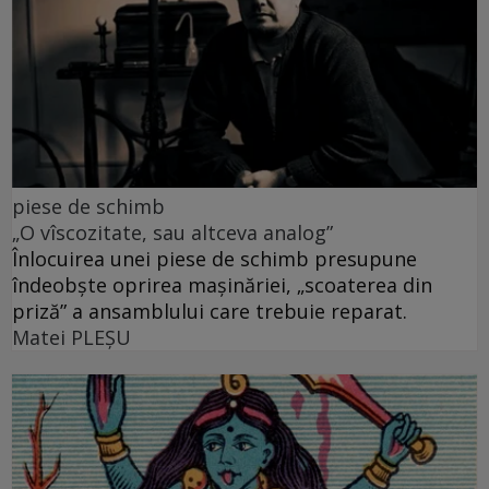
piese de schimb
„O vîscozitate, sau altceva analog”
Înlocuirea unei piese de schimb presupune
îndeobște oprirea mașinăriei, „scoaterea din
priză” a ansamblului care trebuie reparat.
Matei PLEŞU