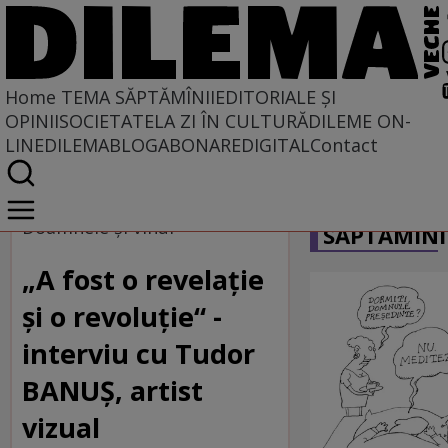
Home
TEMA SĂPTĂMÎNII
EDITORIALE ȘI
OPINII
SOCIETATE
LA ZI ÎN CULTURĂ
DILEME ON-
LINE
DILEMABLOG
ABONARE
DIGITAL
Contact
Home
CARICATU
Tema săptămînii
Doamnele și vinul
SĂPTĂMÎNI
„A fost o revelație
și o revoluție“ -
interviu cu Tudor
BANUȘ, artist
vizual