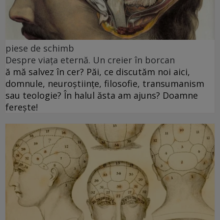
piese de schimb
Despre viața eternă. Un creier în borcan
ă mă salvez în cer? Păi, ce discutăm noi aici,
domnule, neuroștiințe, filosofie, transumanism
sau teologie? În halul ăsta am ajuns? Doamne
ferește!