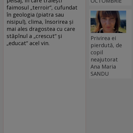
peisaj, în care trăiești
OCTOMBRIE
faimosul „terroir“, cufundat
în geologia (piatra sau
nisipul), clima, însorirea și
mai ales dragostea cu care
stăpînul a „crescut“ și
Privirea ei
„educat“ acel vin.
pierdută, de
copil
neajutorat
Ana Maria
SANDU