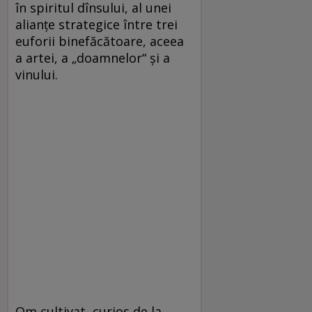
în spiritul dînsului, al unei
alianțe strategice între trei
euforii binefăcătoare, aceea
a artei, a „doamnelor“ și a
vinului.
Om cultivat, curios de la