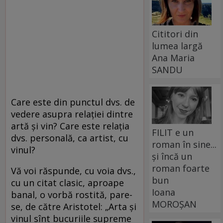
Cititori din
lumea largă
Ana Maria
SANDU
Care este din punctul dvs. de
vedere asupra relației dintre
artă și vin? Care este relația
FILIT e un
dvs. personală, ca artist, cu
roman în sine...
vinul?
și încă un
roman foarte
Vă voi răspunde, cu voia dvs.,
bun
cu un citat clasic, aproape
Ioana
banal, o vorbă rostită, pare-
MOROȘAN
se, de către Aristotel: „Arta și
vinul sînt bucuriile supreme