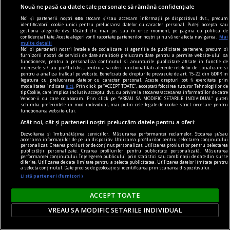
Nouă ne pasă ca datele tale personale să rămână confidențiale
Noi și partenerii noștri
606
stocăm și/sau accesăm informații pe dispozitivul dvs., precum
identificatorii cookie unici pentru prelucrarea datelor cu caracter personal. Puteți accepta sau
gestiona alegerile dvs. făcând clic mai jos sau în orice moment, pe pagina cu politica de
confidențialitate. Aceste alegeri vor fi raportate partenerilor noștri și nu vă vor afecta navigarea.
Mai
multe detalii
Noi si partenerii nostri (retelele de socializare si agentiile de publicitate partenere, precum si
furnizorii nostri de servicii de date analitice) prelucram date pentru a permite website-ului sa
dalí
functioneze, pentru a personaliza continutul si anunturile publicitare afisate in functie de
interesele si/sau profilul dvs., pentru a va oferi functionalitati aferente retelelor de socializare si
Dalí la București
pentru a analiza traficul pe website. Beneficiati de drepturile prevazute de art. 15-22 din GDPR in
legatura cu prelucrarea datelor cu caracter personal. Aceste drepturi pot fi exercitate prin
Dalí vorbește românilor pe limba lor,
modalitatea indicata
aici
. Prin click pe “ACCEPT TOATE”, acceptati folosirea tuturor Tehnologiilor de
tip Cookie, care implica inclusiv acceptul dvs. cu privire la stocarea/accesarea informatiilor de catre
spunîndu‑le, totuși, o poveste pe care nu o pot
Vendor-ii cu care colaboram. Prin click pe “VREAU SA MODIFIC SETARILE INDIVIDUAL” puteti
schimba preferintele in mod individual, mai putin cele legate de cookie strict necesare pentru
auzi de la nici un alt artist.
functionarea website-ului.
Sever VOINESCU
Atât noi, cât și partenerii noștri prelucrăm datele pentru a oferi:
Dezvoltarea și îmbunătățirea serviciilor. Măsurarea performanței reclamelor. Stocarea și/sau
accesarea informațiilor de pe un dispozitiv. Utilizarea profilurilor pentru selectarea conținutului
personalizat. Crearea profilurilor de conținut personalizat. Utilizarea profilurilor pentru selectarea
publicității personalizate. Crearea profilurilor pentru publicitate personalizată. Măsurarea
performanței conținutului. Înțelegerea publicului prin statistici sau combinații de date din surse
diferite. Utilizarea de date limitate pentru a selecta publicitatea. Utilizarea datelor limitate pentru
a selecta conținutul. Date precise de geolocație și identificarea prin scanarea dispozitivului.
Listă parteneri (furnizori)
ACCEPT TOATE
VREAU SA MODIFIC SETARILE INDIVIDUAL