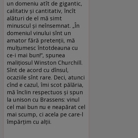
un domeniu atît de gigantic,
calitativ și cantitativ, încît
alături de el mă simt
minuscul și neînsemnat. „În
domeniul vinului sînt un
amator fără pretenții, mă
mulțumesc întotdeauna cu
ce-i mai bun!“, spunea
malițiosul Winston Churchill.
Sînt de acord cu dînsul,
ocaziile sînt rare. Deci, atunci
cînd e cazul, îmi scot pălăria,
mă înclin respectuos și spun
la unison cu Brassens: vinul
cel mai bun nu e neapărat cel
mai scump, ci acela pe care-l
împărțim cu alții.