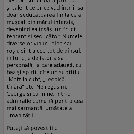
deseori superioară prin tact
și talent celor ce văd într-însa
doar seducătoarea ființă ce a
mușcat din mărul interzis,
devenind ea însăși un fruct
tentant și seducător. Numele
diverselor vinuri, albe sau
roșii, sînt alese tot de dînsul,
în funcție de istoria sa
personală, la care adaugă, cu
haz și spirit, cîte un subtitlu:
„Moft la cub“, „Leoaică
tînără“ etc. Ne regăsim,
George și cu mine, într-o
admirație comună pentru cea
mai șarmantă jumătate a
umanității.
Puteţi să povestiți o