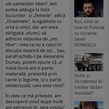
ale oamenilor liberi“. Am
putea adăuga la lista
bucuriilor și „femeile“, adică
„Doamnele“, la egalitate cu
Noi, cînd se
arta și vinul, dar am avea
ceartă Polonia
obligația, atunci, să
cu Ucraina
adîncim noțiunea de „om
Sever
liber“, ceea ce nu e cazul în
VOINESCU
discuția noastră de azi… Sau,
parafrazîndu-l pe Alexandre
Dumas, putem spune că „o
masă bună are o parte
materială, prezentă prin
Putin și
carne și legume, și o parte
Occidentul Al
intelectuală, care este vinul“.
treilea război
mondial?
În ceea ce mă privește, am
descoperit vinul după mulți
ani petrecuți în „țara vinului“,