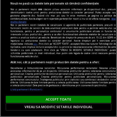
Nouă ne pasă ca datele tale personale să rămână confidențiale
Noi și partenerii noștri
606
stocăm și/sau accesăm informații pe dispozitivul dvs., precum
identificatorii cookie unici pentru prelucrarea datelor cu caracter personal. Puteți accepta sau
gestiona alegerile dvs. făcând clic mai jos sau în orice moment, pe pagina cu politica de
confidențialitate. Aceste alegeri vor fi raportate partenerilor noștri și nu vă vor afecta navigarea.
Mai
multe detalii
Noi si partenerii nostri (retelele de socializare si agentiile de publicitate partenere, precum si
furnizorii nostri de servicii de date analitice) prelucram date pentru a permite website-ului sa
functioneze, pentru a personaliza continutul si anunturile publicitare afisate in functie de
interesele si/sau profilul dvs., pentru a va oferi functionalitati aferente retelelor de socializare si
Partidul condus de Peter Magyar l-a propus pe
pentru a analiza traficul pe website. Beneficiati de drepturile prevazute de art. 15-22 din GDPR in
legatura cu prelucrarea datelor cu caracter personal. Aceste drepturi pot fi exercitate prin
fostul președinte al Curții Supreme pentru
modalitatea indicata
aici
. Prin click pe “ACCEPT TOATE”, acceptati folosirea tuturor Tehnologiilor de
tip Cookie, care implica inclusiv acceptul dvs. cu privire la stocarea/accesarea informatiilor de catre
președinția Ungariei
Vendor-ii cu care colaboram. Prin click pe “VREAU SA MODIFIC SETARILE INDIVIDUAL” puteti
schimba preferintele in mod individual, mai putin cele legate de cookie strict necesare pentru
Premierul Ungariei, Péter Magyar, a anunțat
functionarea website-ului.
sâmbătă, 8 august, că partidul său, TISZA, l-a
Atât noi, cât și partenerii noștri prelucrăm datele pentru a oferi:
propus pe András Baka, fostul președinte al
Dezvoltarea și îmbunătățirea serviciilor. Măsurarea performanței reclamelor. Stocarea și/sau
accesarea informațiilor de pe un dispozitiv. Utilizarea profilurilor pentru selectarea conținutului
Curții Supreme, pentru funcția de președinte al
personalizat. Crearea profilurilor de conținut personalizat. Utilizarea profilurilor pentru selectarea
publicității personalizate. Crearea profilurilor pentru publicitate personalizată. Măsurarea
Ungariei.
performanței conținutului. Înțelegerea publicului prin statistici sau combinații de date din surse
diferite. Utilizarea de date limitate pentru a selecta publicitatea. Utilizarea datelor limitate pentru
a selecta conținutul. Date precise de geolocație și identificarea prin scanarea dispozitivului.
Listă parteneri (furnizori)
ACCEPT TOATE
VREAU SA MODIFIC SETARILE INDIVIDUAL