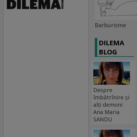
Barburisme
DILEMA
BLOG
Despre
îmbătrînire și
alți demoni
Ana Maria
SANDU