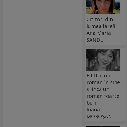
Cititori din
lumea largă
Ana Maria
SANDU
FILIT e un
roman în sine...
și încă un
roman foarte
bun
Ioana
MOROȘAN