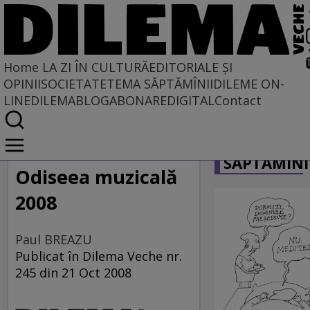
Home
LA ZI ÎN CULTURĂ
EDITORIALE ȘI
OPINII
SOCIETATE
TEMA SĂPTĂMÎNII
DILEME ON-
LINE
DILEMABLOG
ABONARE
DIGITAL
Contact
Home
CARICATU
La zi în cultură
SĂPTĂMÎNI
Odiseea muzicală
2008
Paul BREAZU
Publicat în Dilema Veche nr.
245 din 21 Oct 2008