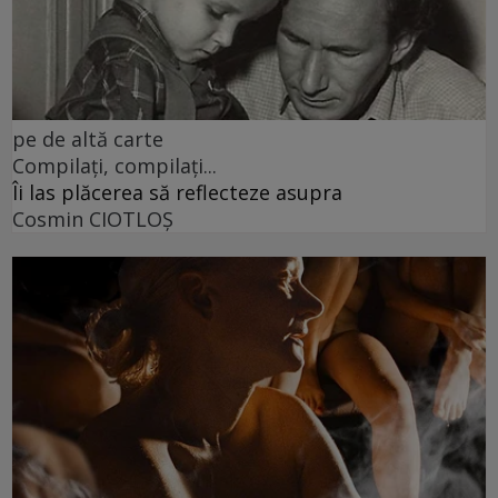
pe de altă carte
Compilați, compilați...
Îi las plăcerea să reflecteze asupra
Cosmin CIOTLOŞ