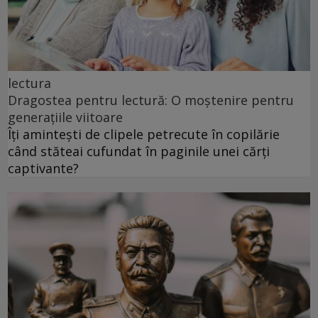
lectura
Dragostea pentru lectură: O moștenire pentru
generațiile viitoare
Îți amintești de clipele petrecute în copilărie
când stăteai cufundat în paginile unei cărți
captivante?