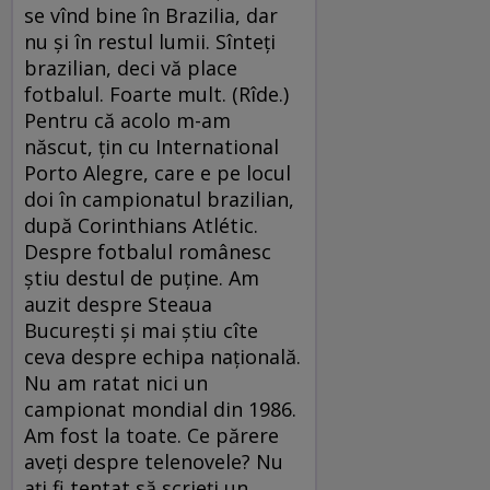
se vînd bine în Brazilia, dar
nu şi în restul lumii. Sînteţi
brazilian, deci vă place
fotbalul. Foarte mult. (Rîde.)
Pentru că acolo m-am
născut, ţin cu International
Porto Alegre, care e pe locul
doi în campionatul brazilian,
după Corinthians Atlétic.
Despre fotbalul românesc
ştiu destul de puţine. Am
auzit despre Steaua
Bucureşti şi mai ştiu cîte
ceva despre echipa naţională.
Nu am ratat nici un
campionat mondial din 1986.
Am fost la toate. Ce părere
aveţi despre telenovele? Nu
aţi fi tentat să scrieţi un