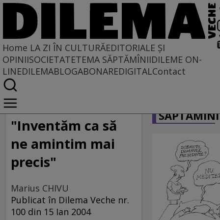
Home
LA ZI ÎN CULTURĂ
EDITORIALE ȘI
OPINII
SOCIETATE
TEMA SĂPTĂMÎNII
DILEME ON-
LINE
DILEMABLOG
ABONARE
DIGITAL
Contact
Home
CARICATU
La zi în cultură
SĂPTĂMÎNI
"Inventăm ca să
ne amintim mai
precis"
Marius CHIVU
Publicat în Dilema Veche nr.
100 din 15 Ian 2004