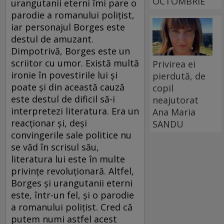
OCTOMBRIE
urangutanii eterni îmi pare o
parodie a romanului poliţist,
iar personajul Borges este
destul de amuzant.
Dimpotrivă, Borges este un
scriitor cu umor. Există multă
Privirea ei
ironie în povestirile lui şi
pierdută, de
poate şi din această cauză
copil
este destul de dificil să-i
neajutorat
interpretezi literatura. Era un
Ana Maria
reacţionar şi, deşi
SANDU
convingerile sale politice nu
se văd în scrisul său,
literatura lui este în multe
privinţe revoluţionară. Altfel,
Borges şi urangutanii eterni
este, într-un fel, şi o parodie
a romanului poliţist. Cred că
putem numi astfel acest