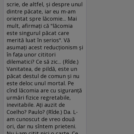
scrie, de altfel, şi despre unul
dintre păcate, iar eu m-am
orientat spre lăcomie... Mai
mult, afirmaţi că "lăcomia
este singurul păcat care
merită luat în serios". Vă
asumaţi acest reducţionism şi
în faţa unor cititori
dilematici? Ce să zic... (Rîde.)
Vanitatea, de pildă, este un
păcat destul de comun şi nu
este deloc unul mortal. Pe
cînd lăcomia are cu siguranţă
urmări fizice regretabile,
inevitabile. Aţi auzit de
Coelho? Paulo? (Rîde.) Da. L-
am cunoscut de vreo două
ori, dar nu sîntem prieteni.
Nu i-am citit nici o carte. Ce