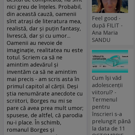
nici greu de înţeles. Probabil,
din această cauză, oamenii
Feel good -
sînt atraşi de literatura mea,
după FILIT -
realistă, dar şi puţin fantasy,
Ana Maria
livrescă, dar şi cu umor...
SANDU
Oamenii au nevoie de
imaginaţie, realitatea nu este
totul. Scriem ca să ne
amintim adevărul şi
inventăm ca să ne amintim
Cum își văd
mai precis - am scris asta în
adolescenții
primul capitol al cărţii. Deşi
viitorul? -
ştia nenumărate anecdote cu
Termenul
scriitori, Borges nu mi se
pentru
pare că avea prea mult umor;
înscrieri s-a
spusese, de altfel, că parodia
prelungit până
nu-i place. În schimb,
la data de 11
romanul Borges şi