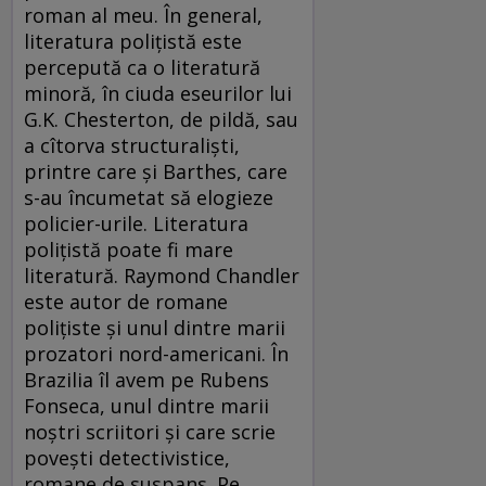
roman al meu. În general,
literatura poliţistă este
percepută ca o literatură
minoră, în ciuda eseurilor lui
G.K. Chesterton, de pildă, sau
a cîtorva structuralişti,
printre care şi Barthes, care
s-au încumetat să elogieze
policier-urile. Literatura
poliţistă poate fi mare
literatură. Raymond Chandler
este autor de romane
poliţiste şi unul dintre marii
prozatori nord-americani. În
Brazilia îl avem pe Rubens
Fonseca, unul dintre marii
noştri scriitori şi care scrie
poveşti detectivistice,
romane de suspans. Pe