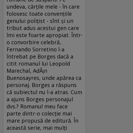
undeva, cărţile mele - în care
folosesc toate convenţiile
genului poliţist - sînt şi un
tribut adus acestui gen care
îmi este foarte apropiat. Într-
o convorbire celebră,
Fernando Sorretino l-a
întrebat pe Borges dacă a
citit romanul lui Leopold
Marechal, AdÃ¡n
Buenosayres, unde apărea ca
personaj. Borges a răspuns
că subiectul nu l-a atras. Cum
a ajuns Borges personajul
dvs.? Romanul meu face
parte dintr-o colecţie mai
mare propusă de editură. În
această serie, mai mulţi