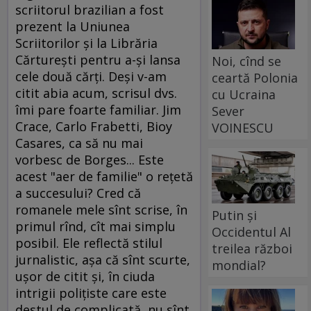
scriitorul brazilian a fost
prezent la Uniunea
Scriitorilor şi la Librăria
Cărtureşti pentru a-şi lansa
Noi, cînd se
cele două cărţi. Deşi v-am
ceartă Polonia
citit abia acum, scrisul dvs.
cu Ucraina
îmi pare foarte familiar. Jim
Sever
Crace, Carlo Frabetti, Bioy
VOINESCU
Casares, ca să nu mai
vorbesc de Borges... Este
acest "aer de familie" o reţetă
a succesului? Cred că
romanele mele sînt scrise, în
Putin și
primul rînd, cît mai simplu
Occidentul Al
posibil. Ele reflectă stilul
treilea război
jurnalistic, aşa că sînt scurte,
mondial?
uşor de citit şi, în ciuda
intrigii poliţiste care este
destul de complicată, nu sînt