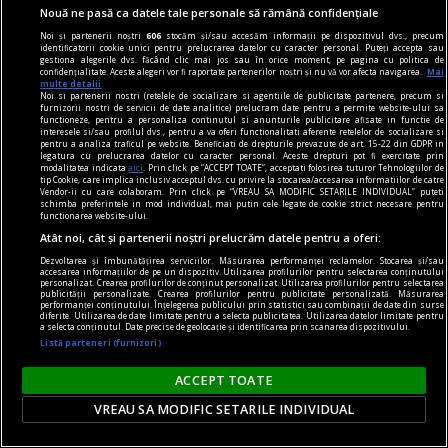
Perșa, Icar 89
Nouă ne pasă ca datele tale personale să rămână confidențiale
Vă invităm joi, 15 februarie, de la ora 18, la
Noi și partenerii noștri
606
stocăm și/sau accesăm informații pe dispozitivul dvs., precum
Librăria Humanitas de la Cişmigiu (bd. Regina
identificatorii cookie unici pentru prelucrarea datelor cu caracter personal. Puteți accepta sau
gestiona alegerile dvs. făcând clic mai jos sau în orice moment, pe pagina cu politica de
Elisabeta nr. 38), la o întâlnire cu Dan Perșa,
confidențialitate. Aceste alegeri vor fi raportate partenerilor noștri și nu vă vor afecta navigarea.
Mai
multe detalii
autorul romanului Icar 89, publicat în colecția de
Noi si partenerii nostri (retelele de socializare si agentiile de publicitate partenere, precum si
furnizorii nostri de servicii de date analitice) prelucram date pentru a permite website-ului sa
literatură contemporană a Editurii Humanitas.
functioneze, pentru a personaliza continutul si anunturile publicitare afisate in functie de
interesele si/sau profilul dvs., pentru a va oferi functionalitati aferente retelelor de socializare si
pentru a analiza traficul pe website. Beneficiati de drepturile prevazute de art. 15-22 din GDPR in
legatura cu prelucrarea datelor cu caracter personal. Aceste drepturi pot fi exercitate prin
modalitatea indicata
aici
. Prin click pe “ACCEPT TOATE”, acceptati folosirea tuturor Tehnologiilor de
tip Cookie, care implica inclusiv acceptul dvs. cu privire la stocarea/accesarea informatiilor de catre
Vendor-ii cu care colaboram. Prin click pe “VREAU SA MODIFIC SETARILE INDIVIDUAL” puteti
schimba preferintele in mod individual, mai putin cele legate de cookie strict necesare pentru
functionarea website-ului.
Atât noi, cât și partenerii noștri prelucrăm datele pentru a oferi:
Dezvoltarea și îmbunătățirea serviciilor. Măsurarea performanței reclamelor. Stocarea și/sau
accesarea informațiilor de pe un dispozitiv. Utilizarea profilurilor pentru selectarea conținutului
personalizat. Crearea profilurilor de conținut personalizat. Utilizarea profilurilor pentru selectarea
publicității personalizate. Crearea profilurilor pentru publicitate personalizată. Măsurarea
performanței conținutului. Înțelegerea publicului prin statistici sau combinații de date din surse
diferite. Utilizarea de date limitate pentru a selecta publicitatea. Utilizarea datelor limitate pentru
a selecta conținutul. Date precise de geolocație și identificarea prin scanarea dispozitivului.
Listă parteneri (furnizori)
ACCEPT TOATE
VREAU SA MODIFIC SETARILE INDIVIDUAL
pentru poezie