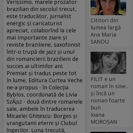
Verissimo, marele prozator
brazilian din secolul trecut,
este traducător, jurnalist
Cititori din
energic şi caricaturist
lumea largă
apreciat, colaborînd la cele
Ana Maria
mai importante ziare şi
SANDU
reviste braziliene, saxofonist
într-o trupă de jazz şi unul
din romancierii brazilieni de
succes ai ultimilor ani.
Premiat şi tradus peste tot
FILIT e un
în lume, Editura Curtea Veche
roman în sine...
ne-a propus - în Colecţia
și încă un
Byblos, coordonată de Livia
roman foarte
SzÃ¡sz - două dintre romanele
bun
sale, ambele în traducerea
Ioana
Micaelei Ghiţescu: Borges şi
MOROȘAN
urangutanii eterni şi Clubul
îngerilor. Luna trecută,