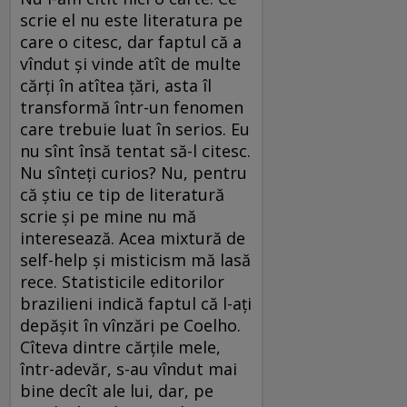
scrie el nu este literatura pe
care o citesc, dar faptul că a
vîndut şi vinde atît de multe
cărţi în atîtea ţări, asta îl
transformă într-un fenomen
care trebuie luat în serios. Eu
nu sînt însă tentat să-l citesc.
Nu sînteţi curios? Nu, pentru
că ştiu ce tip de literatură
scrie şi pe mine nu mă
interesează. Acea mixtură de
self-help şi misticism mă lasă
rece. Statisticile editorilor
brazilieni indică faptul că l-aţi
depăşit în vînzări pe Coelho.
Cîteva dintre cărţile mele,
într-adevăr, s-au vîndut mai
bine decît ale lui, dar, pe