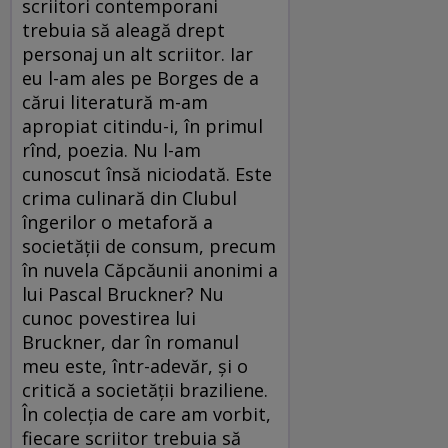
scriitori contemporani
trebuia să aleagă drept
personaj un alt scriitor. Iar
eu l-am ales pe Borges de a
cărui literatură m-am
apropiat citindu-i, în primul
rînd, poezia. Nu l-am
cunoscut însă niciodată. Este
crima culinară din Clubul
îngerilor o metaforă a
societăţii de consum, precum
în nuvela Căpcăunii anonimi a
lui Pascal Bruckner? Nu
cunoc povestirea lui
Bruckner, dar în romanul
meu este, într-adevăr, şi o
critică a societăţii braziliene.
În colecţia de care am vorbit,
fiecare scriitor trebuia să