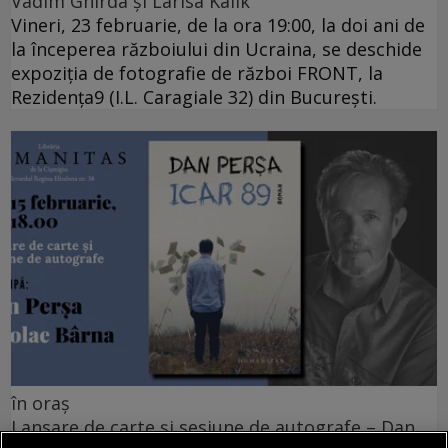
Vadim Ghirda și Larisa Kalik
Vineri, 23 februarie, de la ora 19:00, la doi ani de
la începerea războiului din Ucraina, se deschide
expoziția de fotografie de război FRONT, la
Rezidența9 (I.L. Caragiale 32) din București.
în oraș
Lansare de carte și sesiune de autografe – Dan