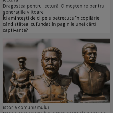
Dragostea pentru lectură: O moștenire pentru
generațiile viitoare
Îți amintești de clipele petrecute în copilărie
când stăteai cufundat în paginile unei cărți
captivante?
istoria comunismului