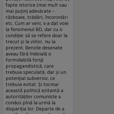
fapte istorice (mai mult sau
mai puţin) adevărate –
războaie, trădări, încoronări
etc. Cum ar veni, s-a dat voie
la fenomenul BD, dar cu o
condiţie: să se refere doar la
trecut şi la viitor, nu la
prezent. Benzile desenate
aveau fără îndoială o
formidabilă forţă
propagandistică, care
trebuia speculată, dar şi un
potenţial subversiv, ce
trebuia evitat. Şi tocmai
această politică ezitantă a
autorităţilor comuniste a
condus pînă la urmă la
dispariţia lor. Departe de a