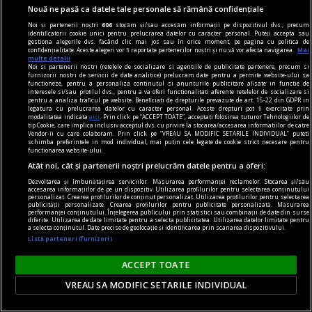
Nouă ne pasă ca datele tale personale să rămână confidențiale
Noi și partenerii noștri
606
stocăm și/sau accesăm informații pe dispozitivul dvs., precum
identificatorii cookie unici pentru prelucrarea datelor cu caracter personal. Puteți accepta sau
gestiona alegerile dvs. făcând clic mai jos sau în orice moment, pe pagina cu politica de
confidențialitate. Aceste alegeri vor fi raportate partenerilor noștri și nu vă vor afecta navigarea.
Mai
multe detalii
Noi si partenerii nostri (retelele de socializare si agentiile de publicitate partenere, precum si
furnizorii nostri de servicii de date analitice) prelucram date pentru a permite website-ului sa
functioneze, pentru a personaliza continutul si anunturile publicitare afisate in functie de
interesele si/sau profilul dvs., pentru a va oferi functionalitati aferente retelelor de socializare si
pentru a analiza traficul pe website. Beneficiati de drepturile prevazute de art. 15-22 din GDPR in
legatura cu prelucrarea datelor cu caracter personal. Aceste drepturi pot fi exercitate prin
modalitatea indicata
aici
. Prin click pe “ACCEPT TOATE”, acceptati folosirea tuturor Tehnologiilor de
tip Cookie, care implica inclusiv acceptul dvs. cu privire la stocarea/accesarea informatiilor de catre
Vendor-ii cu care colaboram. Prin click pe “VREAU SA MODIFIC SETARILE INDIVIDUAL” puteti
rosencrantz & co.
schimba preferintele in mod individual, mai putin cele legate de cookie strict necesare pentru
functionarea website-ului.
Teatru de cartier
Atât noi, cât și partenerii noștri prelucrăm datele pentru a oferi:
Dorința de a surprinde tabloul social în
Dezvoltarea și îmbunătățirea serviciilor. Măsurarea performanței reclamelor. Stocarea și/sau
complexitatea lui, cu toate conexiunile dintre
accesarea informațiilor de pe un dispozitiv. Utilizarea profilurilor pentru selectarea conținutului
personalizat. Crearea profilurilor de conținut personalizat. Utilizarea profilurilor pentru selectarea
fenomene, are însă și un revers.
publicității personalizate. Crearea profilurilor pentru publicitate personalizată. Măsurarea
performanței conținutului. Înțelegerea publicului prin statistici sau combinații de date din surse
Oana STOICA
diferite. Utilizarea de date limitate pentru a selecta publicitatea. Utilizarea datelor limitate pentru
a selecta conținutul. Date precise de geolocație și identificarea prin scanarea dispozitivului.
Listă parteneri (furnizori)
ACCEPT TOATE
VREAU SA MODIFIC SETARILE INDIVIDUAL