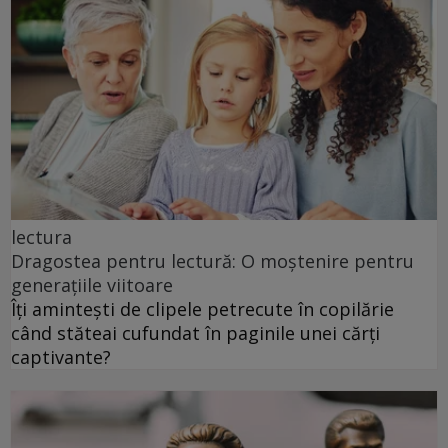
lectura
Dragostea pentru lectură: O moștenire pentru
generațiile viitoare
Îți amintești de clipele petrecute în copilărie
când stăteai cufundat în paginile unei cărți
captivante?