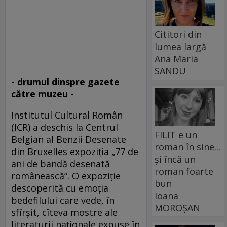
Cititori din
lumea largă
Ana Maria
SANDU
- drumul dinspre gazete
către muzeu -
Institutul Cultural Român
(ICR) a deschis la Centrul
FILIT e un
Belgian al Benzii Desenate
roman în sine...
din Bruxelles expoziţia „77 de
și încă un
ani de bandă desenată
roman foarte
românească“. O expoziţie
bun
descoperită cu emoţia
Ioana
bedefilului care vede, în
MOROȘAN
sfîrşit, cîteva mostre ale
literaturii naţionale expuse în