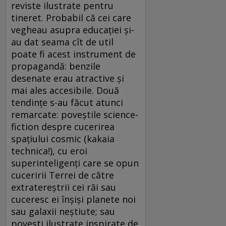
reviste ilustrate pentru
tineret. Probabil că cei care
vegheau asupra educaţiei şi-
au dat seama cît de util
poate fi acest instrument de
propagandă: benzile
desenate erau atractive şi
mai ales accesibile. Două
tendinţe s-au făcut atunci
remarcate: poveştile science-
fiction despre cucerirea
spaţiului cosmic (kakaia
technica!), cu eroi
superinteligenţi care se opun
cuceririi Terrei de către
extratereştrii cei răi sau
cuceresc ei înşişi planete noi
sau galaxii neştiute; sau
poveşti ilustrate inspirate de