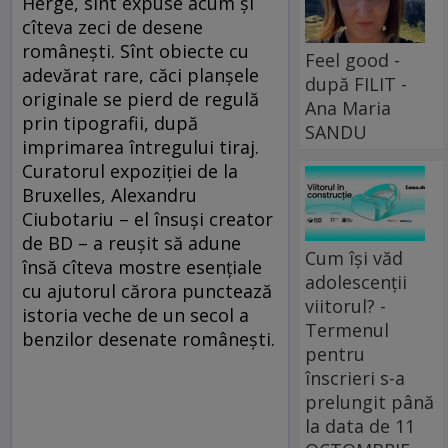
Hergé, sînt expuse acum şi
cîteva zeci de desene
româneşti. Sînt obiecte cu
Feel good -
adevărat rare, căci planşele
după FILIT -
originale se pierd de regulă
Ana Maria
prin tipografii, după
SANDU
imprimarea întregului tiraj.
Curatorul expoziţiei de la
Bruxelles, Alexandru
Ciubotariu – el însuşi creator
de BD – a reuşit să adune
Cum își văd
însă cîteva mostre esenţiale
adolescenții
cu ajutorul cărora punctează
viitorul? -
istoria veche de un secol a
Termenul
benzilor desenate româneşti.
pentru
înscrieri s-a
prelungit până
la data de 11