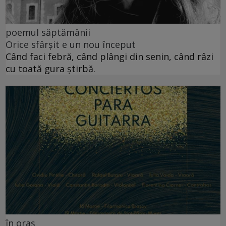
poemul săptămânii
Orice sfârșit e un nou început
Când faci febră, când plângi din senin, când râzi
cu toată gura știrbă.
în oraș