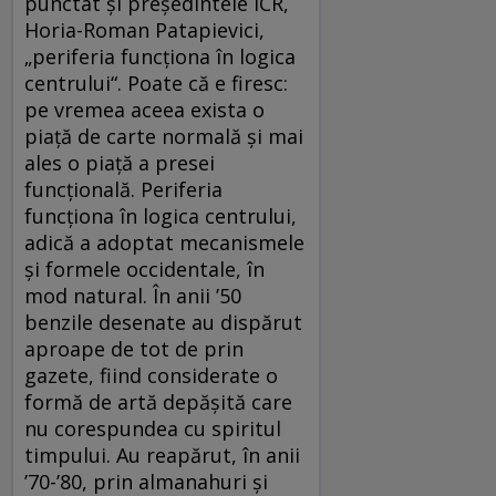
punctat şi preşedintele ICR,
Horia-Roman Patapievici,
„periferia funcţiona în logica
centrului“. Poate că e firesc:
pe vremea aceea exista o
piaţă de carte normală şi mai
ales o piaţă a presei
funcţională. Periferia
funcţiona în logica centrului,
adică a adoptat mecanismele
şi formele occidentale, în
mod natural. În anii ’50
benzile desenate au dispărut
aproape de tot de prin
gazete, fiind considerate o
formă de artă depăşită care
nu corespundea cu spiritul
timpului. Au reapărut, în anii
’70-’80, prin almanahuri şi