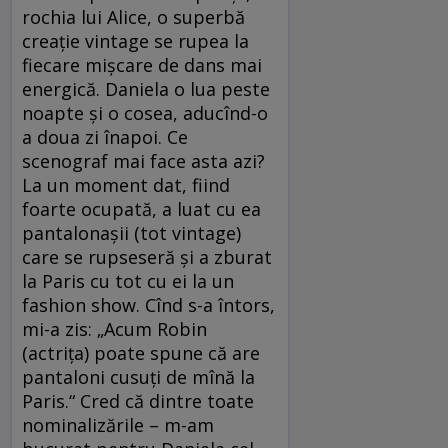
rochia lui Alice, o superbă
creaţie vintage se rupea la
fiecare mişcare de dans mai
energică. Daniela o lua peste
noapte şi o cosea, aducînd-o
a doua zi înapoi. Ce
scenograf mai face asta azi?
La un moment dat, fiind
foarte ocupată, a luat cu ea
pantalonaşii (tot vintage)
care se rupseseră şi a zburat
la Paris cu tot cu ei la un
fashion show. Cînd s-a întors,
mi-a zis: „Acum Robin
(actriţa) poate spune că are
pantaloni cusuţi de mînă la
Paris.“ Cred că dintre toate
nominalizările – m-am