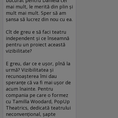
bucurat pentru Daniela cel
mai mult, le merită din plin şi
mult mai mult. Sper să am
şansa să lucrez din nou cu ea.
Cît de greu e să faci teatru
independent şi ce înseamnă
pentru un proiect această
vizibilitate?
E greu, dar ce e uşor, pînă la
urmă? Vizibilitatea şi
recunoaşterea îmi dau
speranţe că va fi mai uşor de
acum înainte. Pentru
compania pe care o formez
cu Tamilla Woodard, PopUp
Theatrics, dedicată teatrului
neconvenţional, şapte