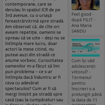
contemporane, care se
derulau în spaţiul ICR de pe
Feel good -
3rd avenue, cu o uriaşă
după FILIT -
fereastră/vitrină spre stradă.
Ana Maria
Am observat că, de cîte ori
SANDU
aveam repetiţie, oamenii se
opreau să se uite – deşi nu se
întîmpla mare lucru, doar
actori la mese citind, nu
puteai auzi din stradă ce
anume vorbesc. Curiozitatea
Cum își văd
oamenilor m-a făcut să îmi
adolescenții
pun problema – ce s-ar
viitorul? -
întîmpla dacă înăuntru ar fi
Termenul
ceva cu adevărat
pentru
spectaculos? Cum ar fi să
înscrieri s-a
mergi liniştit pe stradă spre
prelungit până
casă (sau la cumpăraturi sau
la data de 11