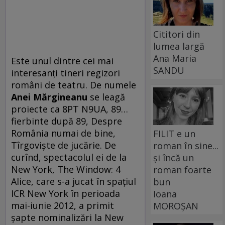
Cititori din
lumea largă
Ana Maria
Este unul dintre cei mai
SANDU
interesanţi tineri regizori
români de teatru. De numele
Anei Mărgineanu
se leagă
proiecte ca 8PT N9UA, 89…
fierbinte după 89, Despre
România numai de bine,
FILIT e un
Tîrgovişte de jucărie. De
roman în sine...
curînd, spectacolul ei de la
și încă un
New York, The Window: 4
roman foarte
Alice, care s-a jucat în spaţiul
bun
ICR New York în perioada
Ioana
mai-iunie 2012, a primit
MOROȘAN
şapte nominalizări la New