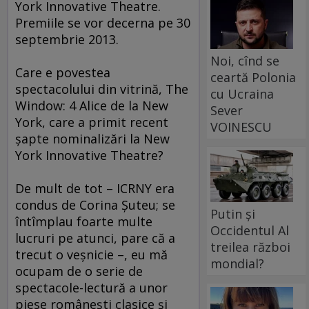
York Innovative Theatre.
Premiile se vor decerna pe 30
septembrie 2013.
Noi, cînd se
Care e povestea
ceartă Polonia
spectacolului din vitrină, The
cu Ucraina
Window: 4 Alice de la New
Sever
York, care a primit recent
VOINESCU
şapte nominalizări la New
York Innovative Theatre?
De mult de tot – ICRNY era
condus de Corina Şuteu; se
Putin și
întîmplau foarte multe
Occidentul Al
lucruri pe atunci, pare că a
treilea război
trecut o veşnicie –, eu mă
mondial?
ocupam de o serie de
spectacole-lectură a unor
piese româneşti clasice şi