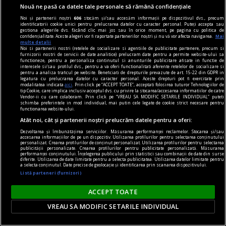
Nouă ne pasă ca datele tale personale să rămână confidențiale
în oraș
Noi și partenerii noștri
606
stocăm și/sau accesăm informații pe dispozitivul dvs., precum
identificatorii cookie unici pentru prelucrarea datelor cu caracter personal. Puteți accepta sau
Martie este luna concertelor de chitară
gestiona alegerile dvs. făcând clic mai jos sau în orice moment, pe pagina cu politica de
confidențialitate. Aceste alegeri vor fi raportate partenerilor noștri și nu vă vor afecta navigarea.
Mai
În perioada 16-30 martie 2024, Asociația
multe detalii
Noi si partenerii nostri (retelele de socializare si agentiile de publicitate partenere, precum si
ChitaraNova vă invită la concertele din cadrul
furnizorii nostri de servicii de date analitice) prelucram date pentru a permite website-ului sa
functioneze, pentru a personaliza continutul si anunturile publicitare afisate in functie de
turneului național „Conciertos para Guitarra”.
interesele si/sau profilul dvs., pentru a va oferi functionalitati aferente retelelor de socializare si
pentru a analiza traficul pe website. Beneficiati de drepturile prevazute de art. 15-22 din GDPR in
legatura cu prelucrarea datelor cu caracter personal. Aceste drepturi pot fi exercitate prin
modalitatea indicata
aici
. Prin click pe “ACCEPT TOATE”, acceptati folosirea tuturor Tehnologiilor de
tip Cookie, care implica inclusiv acceptul dvs. cu privire la stocarea/accesarea informatiilor de catre
Vendor-ii cu care colaboram. Prin click pe “VREAU SA MODIFIC SETARILE INDIVIDUAL” puteti
schimba preferintele in mod individual, mai putin cele legate de cookie strict necesare pentru
functionarea website-ului.
Atât noi, cât și partenerii noștri prelucrăm datele pentru a oferi:
Dezvoltarea și îmbunătățirea serviciilor. Măsurarea performanței reclamelor. Stocarea și/sau
accesarea informațiilor de pe un dispozitiv. Utilizarea profilurilor pentru selectarea conținutului
personalizat. Crearea profilurilor de conținut personalizat. Utilizarea profilurilor pentru selectarea
publicității personalizate. Crearea profilurilor pentru publicitate personalizată. Măsurarea
performanței conținutului. Înțelegerea publicului prin statistici sau combinații de date din surse
diferite. Utilizarea de date limitate pentru a selecta publicitatea. Utilizarea datelor limitate pentru
a selecta conținutul. Date precise de geolocație și identificarea prin scanarea dispozitivului.
Listă parteneri (furnizori)
ACCEPT TOATE
VREAU SA MODIFIC SETARILE INDIVIDUAL
One World Romania – Focus Ucraina: proiecție