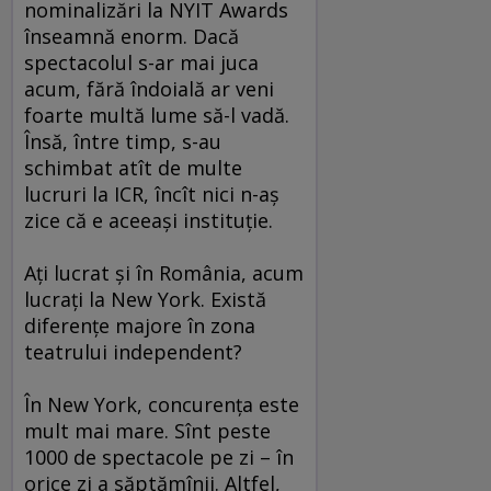
nominalizări la NYIT Awards
înseamnă enorm. Dacă
spectacolul s-ar mai juca
acum, fără îndoială ar veni
foarte multă lume să-l vadă.
Însă, între timp, s-au
schimbat atît de multe
lucruri la ICR, încît nici n-aş
zice că e aceeaşi instituţie.
Aţi lucrat şi în România, acum
lucraţi la New York. Există
diferenţe majore în zona
teatrului independent?
În New York, concurenţa este
mult mai mare. Sînt peste
1000 de spectacole pe zi – în
orice zi a săptămînii. Altfel,