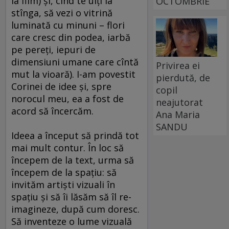
la film) şi, cînd te uiţi la
OCTOMBRIE
stînga, să vezi o vitrină
luminată cu minuni – flori
care cresc din podea, iarbă
pe pereţi, iepuri de
dimensiuni umane care cîntă
Privirea ei
mut la vioară). I-am povestit
pierdută, de
Corinei de idee şi, spre
copil
norocul meu, ea a fost de
neajutorat
acord să încercăm.
Ana Maria
SANDU
Ideea a început să prindă tot
mai mult contur. În loc să
începem de la text, urma să
începem de la spaţiu: să
invităm artişti vizuali în
spaţiu şi să îi lăsăm să îl re-
imagineze, după cum doresc.
Să inventeze o lume vizuală