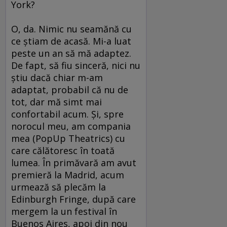
York?
O, da. Nimic nu seamănă cu
ce ştiam de acasă. Mi-a luat
peste un an să mă adaptez.
De fapt, să fiu sinceră, nici nu
ştiu dacă chiar m-am
adaptat, probabil că nu de
tot, dar mă simt mai
confortabil acum. Şi, spre
norocul meu, am compania
mea (PopUp Theatrics) cu
care călătoresc în toată
lumea. În primăvară am avut
premieră la Madrid, acum
urmează să plecăm la
Edinburgh Fringe, după care
mergem la un festival în
Buenos Aires, apoi din nou