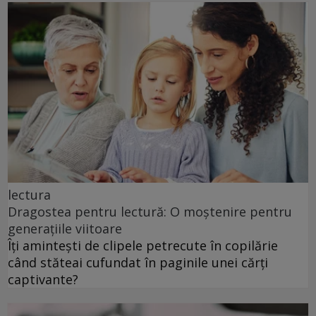
lectura
Dragostea pentru lectură: O moștenire pentru
generațiile viitoare
Îți amintești de clipele petrecute în copilărie
când stăteai cufundat în paginile unei cărți
captivante?