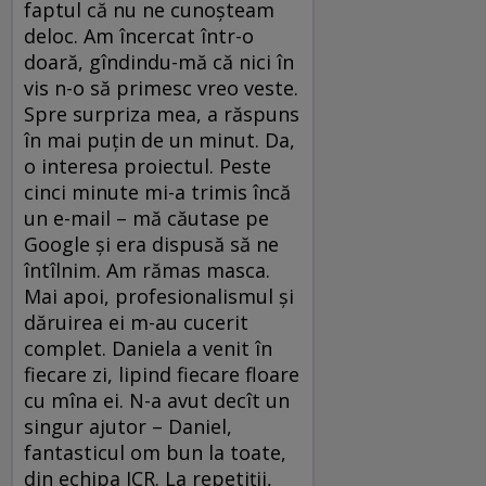
faptul că nu ne cunoşteam
deloc. Am încercat într-o
doară, gîndindu-mă că nici în
vis n-o să primesc vreo veste.
Spre surpriza mea, a răspuns
în mai puţin de un minut. Da,
o interesa proiectul. Peste
cinci minute mi-a trimis încă
un e-mail – mă căutase pe
Google şi era dispusă să ne
întîlnim. Am rămas masca.
Mai apoi, profesionalismul şi
dăruirea ei m-au cucerit
complet. Daniela a venit în
fiecare zi, lipind fiecare floare
cu mîna ei. N-a avut decît un
singur ajutor – Daniel,
fantasticul om bun la toate,
din echipa ICR. La repetiţii,