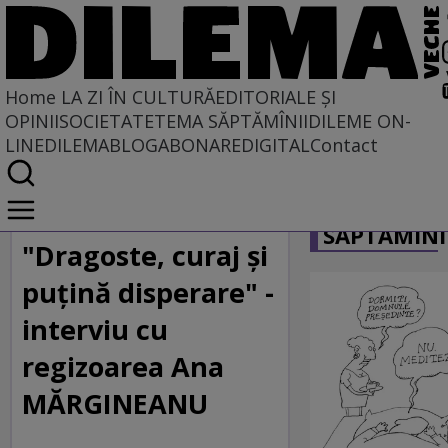
Home
LA ZI ÎN CULTURĂ
EDITORIALE ȘI
OPINII
SOCIETATE
TEMA SĂPTĂMÎNII
DILEME ON-
LINE
DILEMABLOG
ABONARE
DIGITAL
Contact
Home
CARICATU
La zi în cultură
SĂPTĂMÎNI
"Dragoste, curaj şi
puţină disperare" -
interviu cu
regizoarea Ana
MĂRGINEANU