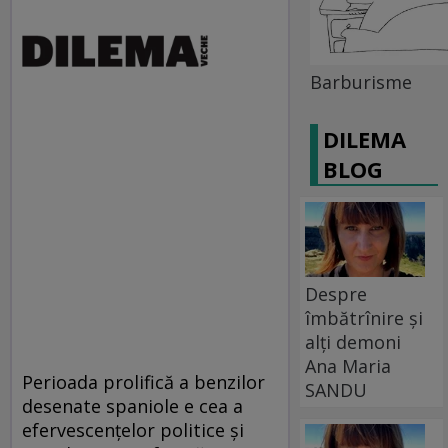
Barburisme
DILEMA
BLOG
Despre
îmbătrînire și
alți demoni
Ana Maria
Perioada prolifică a benzilor
SANDU
desenate spaniole e cea a
efervescenţelor politice şi