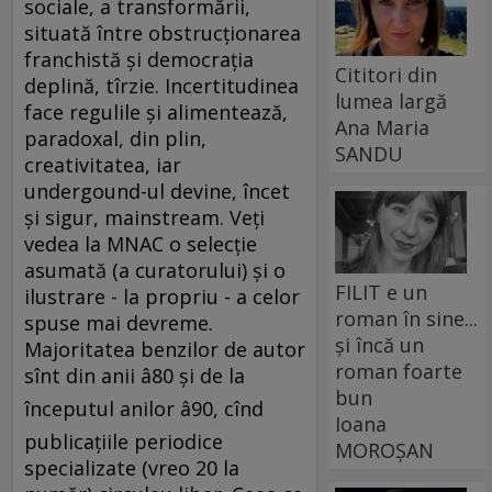
sociale, a transformării,
situată între obstrucţionarea
franchistă şi democraţia
Cititori din
deplină, tîrzie. Incertitudinea
lumea largă
face regulile şi alimentează,
Ana Maria
paradoxal, din plin,
SANDU
creativitatea, iar
undergound-ul devine, încet
şi sigur, mainstream. Veţi
vedea la MNAC o selecţie
asumată (a curatorului) şi o
FILIT e un
ilustrare - la propriu - a celor
roman în sine...
spuse mai devreme.
și încă un
Majoritatea benzilor de autor
roman foarte
sînt din anii â80 şi de la
bun
începutul anilor â90, cînd
Ioana
publicaţiile periodice
MOROȘAN
specializate (vreo 20 la