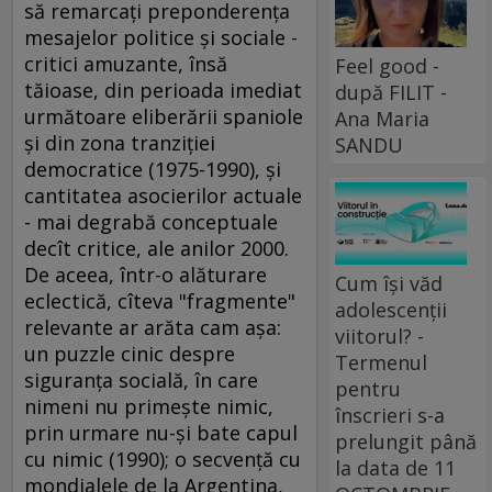
să remarcaţi preponderenţa
mesajelor politice şi sociale -
critici amuzante, însă
Feel good -
tăioase, din perioada imediat
după FILIT -
următoare eliberării spaniole
Ana Maria
şi din zona tranziţiei
SANDU
democratice (1975-1990), şi
cantitatea asocierilor actuale
- mai degrabă conceptuale
decît critice, ale anilor 2000.
De aceea, într-o alăturare
Cum își văd
eclectică, cîteva "fragmente"
adolescenții
relevante ar arăta cam aşa:
viitorul? -
un puzzle cinic despre
Termenul
siguranţa socială, în care
pentru
nimeni nu primeşte nimic,
înscrieri s-a
prin urmare nu-şi bate capul
prelungit până
cu nimic (1990); o secvenţă cu
la data de 11
mondialele de la Argentina,