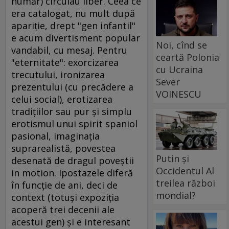
număr) circulau liber. Ceea ce
era catalogat, nu mult după
apariţie, drept "gen infantil"
e acum divertisment popular
Noi, cînd se
vandabil, cu mesaj. Pentru
ceartă Polonia
"eternitate": exorcizarea
cu Ucraina
trecutului, ironizarea
Sever
prezentului (cu precădere a
VOINESCU
celui social), erotizarea
tradiţiilor sau pur şi simplu
erotismul unui spirit spaniol
pasional, imaginaţia
suprarealistă, povestea
Putin și
desenată de dragul poveştii
Occidentul Al
in motion. Ipostazele diferă
treilea război
în funcţie de ani, deci de
mondial?
context (totuşi expoziţia
acoperă trei decenii ale
acestui gen) şi e interesant