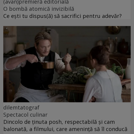
(avan)premieră editorială
O bombă atomică invizibilă
Ce ești tu dispus(ă) să sacrifici pentru adevăr?
dilemtatograf
Spectacol culinar
Dincolo de ținuta posh, respectabilă și cam
balonată, a filmului, care amenință să îl conducă