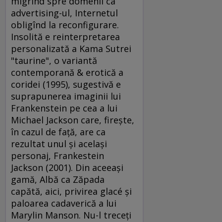
migrînd spre domenii ca
advertising-ul, Internetul
obligînd la reconfigurare.
Insolită e reinterpretarea
personalizată a Kama Sutrei
"taurine", o variantă
contemporană & erotică a
coridei (1995), sugestivă e
suprapunerea imaginii lui
Frankenstein pe cea a lui
Michael Jackson care, fireşte,
în cazul de faţă, are ca
rezultat unul şi acelaşi
personaj, Frankestein
Jackson (2001). Din aceeaşi
gamă, Albă ca Zăpada
capătă, aici, privirea glacé şi
paloarea cadaverică a lui
Marylin Manson. Nu-l treceţi