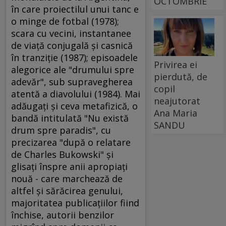
OCTOMBRIE
în care proiectilul unui tanc e
o minge de fotbal (1978);
scara cu vecini, instantanee
de viaţă conjugală şi casnică
în tranziţie (1987); episoadele
Privirea ei
alegorice ale "drumului spre
pierdută, de
adevăr", sub supravegherea
copil
atentă a diavolului (1984). Mai
neajutorat
adăugaţi şi ceva metafizică, o
Ana Maria
bandă intitulată "Nu există
SANDU
drum spre paradis", cu
precizarea "după o relatare
de Charles Bukowski" şi
glisaţi înspre anii apropiaţi
nouă - care marchează de
altfel şi sărăcirea genului,
majoritatea publicaţiilor fiind
închise, autorii benzilor