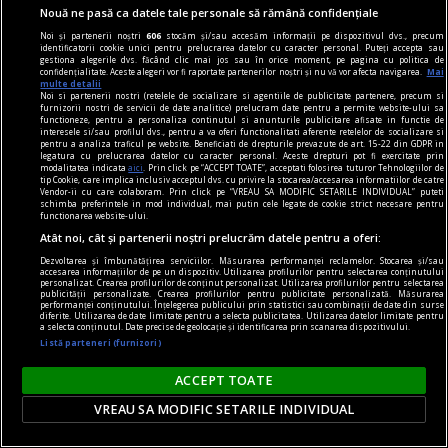
Nouă ne pasă ca datele tale personale să rămână confidențiale
Noi și partenerii noștri
606
stocăm și/sau accesăm informații pe dispozitivul dvs., precum
identificatorii cookie unici pentru prelucrarea datelor cu caracter personal. Puteți accepta sau
gestiona alegerile dvs. făcând clic mai jos sau în orice moment, pe pagina cu politica de
confidențialitate. Aceste alegeri vor fi raportate partenerilor noștri și nu vă vor afecta navigarea.
Mai
multe detalii
Noi si partenerii nostri (retelele de socializare si agentiile de publicitate partenere, precum si
furnizorii nostri de servicii de date analitice) prelucram date pentru a permite website-ului sa
functioneze, pentru a personaliza continutul si anunturile publicitare afisate in functie de
interesele si/sau profilul dvs., pentru a va oferi functionalitati aferente retelelor de socializare si
pentru a analiza traficul pe website. Beneficiati de drepturile prevazute de art. 15-22 din GDPR in
legatura cu prelucrarea datelor cu caracter personal. Aceste drepturi pot fi exercitate prin
modalitatea indicata
aici
. Prin click pe “ACCEPT TOATE”, acceptati folosirea tuturor Tehnologiilor de
tip Cookie, care implica inclusiv acceptul dvs. cu privire la stocarea/accesarea informatiilor de catre
Vendor-ii cu care colaboram. Prin click pe “VREAU SA MODIFIC SETARILE INDIVIDUAL” puteti
schimba preferintele in mod individual, mai putin cele legate de cookie strict necesare pentru
functionarea website-ului.
Atât noi, cât și partenerii noștri prelucrăm datele pentru a oferi:
Dezvoltarea și îmbunătățirea serviciilor. Măsurarea performanței reclamelor. Stocarea și/sau
accesarea informațiilor de pe un dispozitiv. Utilizarea profilurilor pentru selectarea conținutului
personalizat. Crearea profilurilor de conținut personalizat. Utilizarea profilurilor pentru selectarea
dilematograf
publicității personalizate. Crearea profilurilor pentru publicitate personalizată. Măsurarea
performanței conținutului. Înțelegerea publicului prin statistici sau combinații de date din surse
Plăcerea complotului
diferite. Utilizarea de date limitate pentru a selecta publicitatea. Utilizarea datelor limitate pentru
a selecta conținutul. Date precise de geolocație și identificarea prin scanarea dispozitivului.
Pariser nu e naiv: Europa nu mai e aceeași.
Listă parteneri (furnizori)
Victor MOROZOV
ACCEPT TOATE
VREAU SA MODIFIC SETARILE INDIVIDUAL
Parteneri