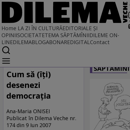
Home
LA ZI ÎN CULTURĂ
EDITORIALE ȘI
OPINII
SOCIETATE
TEMA SĂPTĂMÎNII
DILEME ON-
LINE
DILEMABLOG
ABONARE
DIGITAL
Contact
Home
CARICATU
La zi în cultură
SĂPTĂMÎNI
Cum să (îţi)
desenezi
democraţia
Ana-Maria ONISEI
Publicat în Dilema Veche nr.
174 din 9 Iun 2007