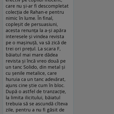
care nu și-ar fi descompletat
colecția de Rahan-e pentru
nimic în lume. În final,
copleșit de persuasiuni,
acesta renunța la a-și apăra
interesele și vindea revista
pe o mașinuță, va să zică de
trei ori prețul. La scara F,
băiatul mai mare dădea
revista și încă vreo două pe
un tanc Solido, din metal și
cu șenile metalice, care
huruia ca un tanc adevărat,
ajuns cine știe cum în bloc.
După o astfel de tranzacție,
la limita ilicitului, băiatul
trebuia să se ascundă cîteva
zile, pentru a nu fi găsit de