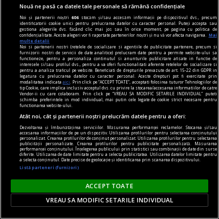
Nouă ne pasă ca datele tale personale să rămână confidențiale
Noi și partenerii noștri
606
stocăm și/sau accesăm informații pe dispozitivul dvs., precum
la fața timpului
identificatorii cookie unici pentru prelucrarea datelor cu caracter personal. Puteți accepta sau
gestiona alegerile dvs. făcând clic mai jos sau în orice moment, pe pagina cu politica de
Arta figurativă și teoria recapitulării
confidențialitate. Aceste alegeri vor fi raportate partenerilor noștri și nu vă vor afecta navigarea.
Mai
multe detalii
Totodată, ambele dezvăluie peisaje unice, de o
Noi si partenerii nostri (retelele de socializare si agentiile de publicitate partenere, precum si
furnizorii nostri de servicii de date analitice) prelucram date pentru a permite website-ului sa
frumusețe nemaiîntîlnită.
functioneze, pentru a personaliza continutul si anunturile publicitare afisate in functie de
interesele si/sau profilul dvs., pentru a va oferi functionalitati aferente retelelor de socializare si
pentru a analiza traficul pe website. Beneficiati de drepturile prevazute de art. 15-22 din GDPR in
legatura cu prelucrarea datelor cu caracter personal. Aceste drepturi pot fi exercitate prin
modalitatea indicata
aici
. Prin click pe “ACCEPT TOATE”, acceptati folosirea tuturor Tehnologiilor de
tip Cookie, care implica inclusiv acceptul dvs. cu privire la stocarea/accesarea informatiilor de catre
Vendor-ii cu care colaboram. Prin click pe “VREAU SA MODIFIC SETARILE INDIVIDUAL” puteti
schimba preferintele in mod individual, mai putin cele legate de cookie strict necesare pentru
functionarea website-ului.
Atât noi, cât și partenerii noștri prelucrăm datele pentru a oferi:
Dezvoltarea și îmbunătățirea serviciilor. Măsurarea performanței reclamelor. Stocarea și/sau
accesarea informațiilor de pe un dispozitiv. Utilizarea profilurilor pentru selectarea conținutului
personalizat. Crearea profilurilor de conținut personalizat. Utilizarea profilurilor pentru selectarea
publicității personalizate. Crearea profilurilor pentru publicitate personalizată. Măsurarea
performanței conținutului. Înțelegerea publicului prin statistici sau combinații de date din surse
diferite. Utilizarea de date limitate pentru a selecta publicitatea. Utilizarea datelor limitate pentru
a selecta conținutul. Date precise de geolocație și identificarea prin scanarea dispozitivului.
Listă parteneri (furnizori)
ACCEPT TOATE
VREAU SA MODIFIC SETARILE INDIVIDUAL
la fața timpului
Dezamăgirea ca „dezvrăjire”