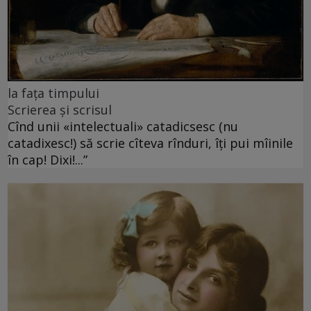
la fața timpului
Scrierea și scrisul
Cînd unii «intelectuali» catadicsesc (nu
catadixesc!) să scrie cîteva rînduri, îți pui mîinile
în cap! Dixi!...”