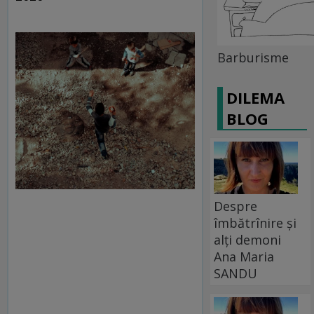
Barburisme
DILEMA
BLOG
Despre
îmbătrînire și
alți demoni
Ana Maria
SANDU