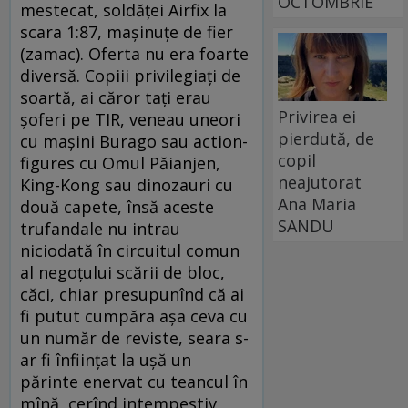
OCTOMBRIE
mestecat, soldăței Airfix la
scara 1:87, mașinuțe de fier
(zamac). Oferta nu era foarte
diversă. Copiii privilegiați de
soartă, ai căror tați erau
Privirea ei
șoferi pe TIR, veneau uneori
pierdută, de
cu mașini Burago sau action-
copil
figures cu Omul Păianjen,
neajutorat
King-Kong sau dinozauri cu
Ana Maria
două capete, însă aceste
SANDU
trufandale nu intrau
niciodată în circuitul comun
al negoțului scării de bloc,
căci, chiar presupunînd că ai
fi putut cumpăra așa ceva cu
un număr de reviste, seara s-
ar fi înființat la ușă un
părinte enervat cu teancul în
mînă, cerînd intempestiv