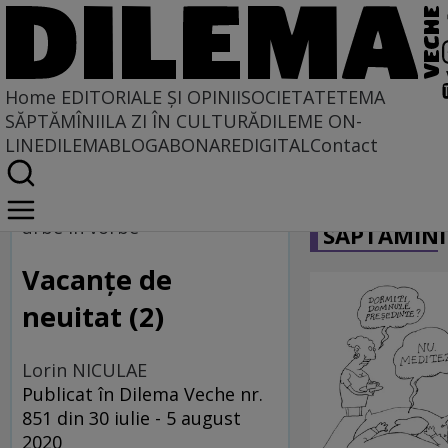
Home
EDITORIALE ȘI OPINII
SOCIETATE
TEMA
SĂPTĂMÎNII
LA ZI ÎN CULTURĂ
DILEME ON-
LINE
DILEMABLOG
ABONARE
DIGITAL
Contact
Home
CARICATU
La fața timpului
urbe în vorbe
SĂPTĂMÎNI
Vacanțe de
neuitat (2)
Lorin NICULAE
Publicat în Dilema Veche nr.
851 din 30 iulie - 5 august
2020