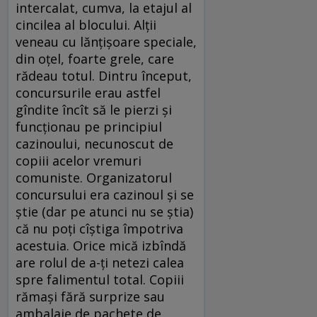
intercalat, cumva, la etajul al
cincilea al blocului. Alții
veneau cu lănțișoare speciale,
din oțel, foarte grele, care
rădeau totul. Dintru început,
concursurile erau astfel
gîndite încît să le pierzi și
funcționau pe principiul
cazinoului, necunoscut de
copiii acelor vremuri
comuniste. Organizatorul
concursului era cazinoul și se
știe (dar pe atunci nu se știa)
că nu poți cîștiga împotriva
acestuia. Orice mică izbîndă
are rolul de a-ți netezi calea
spre falimentul total. Copiii
rămași fără surprize sau
ambalaje de pachete de