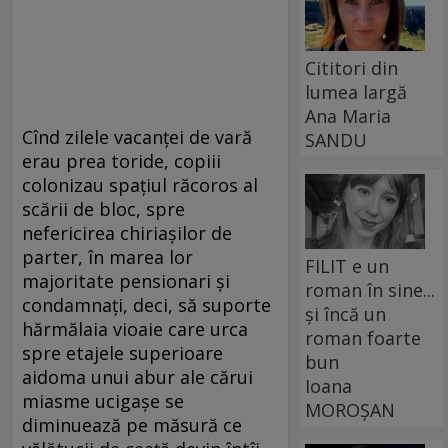
Cititori din
lumea largă
Ana Maria
Cînd zilele vacanței de vară
SANDU
erau prea toride, copiii
colonizau spațiul răcoros al
scării de bloc, spre
nefericirea chiriașilor de
parter, în marea lor
FILIT e un
majoritate pensionari și
roman în sine...
condamnați, deci, să suporte
și încă un
hărmălaia vioaie care urca
roman foarte
spre etajele superioare
bun
aidoma unui abur ale cărui
Ioana
miasme ucigașe se
MOROȘAN
diminuează pe măsură ce