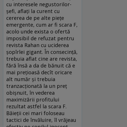
cu interesele negustorilor-
șefi, aflați la curent cu
cererea de pe alte piețe
emergente, cum ar fi scara F,
acolo unde exista o ofertă
imposibil de refuzat pentru
revista Rahan cu uciderea
șopîrlei gigant. În consecință,
trebuia aflat cine are revista,
fără însă a da de bănuit că e
mai prețioasă decît oricare
alt număr și trebuia
tranzacționată la un preț
obișnuit, în vederea
maximizării profitului
rezultat astfel la scara F.
Băieții cei mari foloseau
tactici de învăluire, îl vrăjeau
efectiv pe copilul inocent,