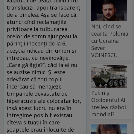
vălătucii de ceață devin întîi
translucizi, apoi transparenți
de-a binelea. Așa se face că,
atunci cînd reclamațiile
Noi, cînd se
privitoare la tulburarea
ceartă Polonia
orelor de somn ajungeau la
cu Ucraina
părinții inocenți de la 6,
Sever
aceștia ridicau din umeri și
VOINESCU
întrebau, cu nevinovăție,
„Care gălăgie?”, căci la ei nu
se auzise nimic. Și este
adevărat că toți copiii
încercau să menajeze
Putin și
timpanele devastate de
Occidentul Al
hiperacuzie ale colocatarilor,
treilea război
însă acest lucru nu era în
mondial?
întregime posibil: existau
cîteva situații în care
șoaptele erau înlocuite de