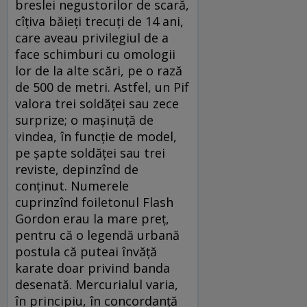
breslei negustorilor de scară,
cîțiva băieți trecuți de 14 ani,
care aveau privilegiul de a
face schimburi cu omologii
lor de la alte scări, pe o rază
de 500 de metri. Astfel, un Pif
valora trei soldăței sau zece
surprize; o mașinuță de
vindea, în funcție de model,
pe șapte soldăței sau trei
reviste, depinzînd de
conținut. Numerele
cuprinzînd foiletonul Flash
Gordon erau la mare preț,
pentru că o legendă urbană
postula că puteai învăță
karate doar privind banda
desenată. Mercurialul varia,
în principiu, în concordanță