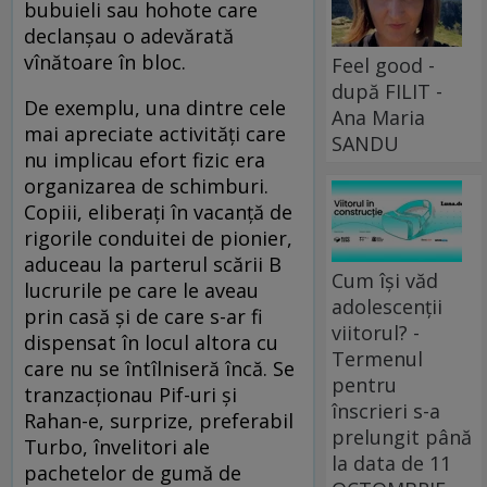
bubuieli sau hohote care
declanșau o adevărată
vînătoare în bloc.
Feel good -
după FILIT -
De exemplu, una dintre cele
Ana Maria
mai apreciate activități care
SANDU
nu implicau efort fizic era
organizarea de schimburi.
Copiii, eliberați în vacanță de
rigorile conduitei de pionier,
aduceau la parterul scării B
Cum își văd
lucrurile pe care le aveau
adolescenții
prin casă și de care s-ar fi
viitorul? -
dispensat în locul altora cu
Termenul
care nu se întîlniseră încă. Se
pentru
tranzacționau Pif-uri și
înscrieri s-a
Rahan-e, surprize, preferabil
prelungit până
Turbo, învelitori ale
la data de 11
pachetelor de gumă de