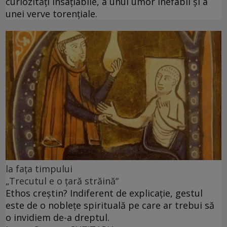
curiozităţi insaţiabile, a unui umor inefabil şi a
unei verve torenţiale.
la fața timpului
„Trecutul e o țară străină“
Ethos creștin? Indiferent de explicație, gestul
este de o noblețe spirituală pe care ar trebui să
o invidiem de-a dreptul.