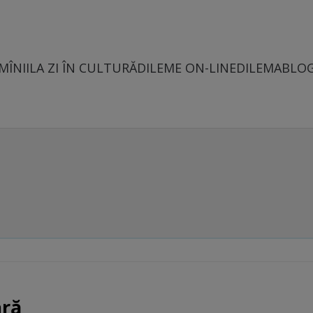
MÎNII
LA ZI ÎN CULTURĂ
DILEME ON-LINE
DILEMABLO
ară