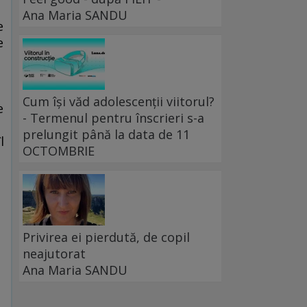
Ana Maria SANDU
e
e
Cum își văd adolescenții viitorul?
e
- Termenul pentru înscrieri s-a
prelungit până la data de 11
l
OCTOMBRIE
Privirea ei pierdută, de copil
neajutorat
Ana Maria SANDU