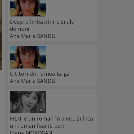
Despre îmbătrînire și alți
demoni
Ana Maria SANDU
Cititori din lumea largă
Ana Maria SANDU
FILIT e un roman în sine... și încă
un roman foarte bun
Ioana MOROȘAN