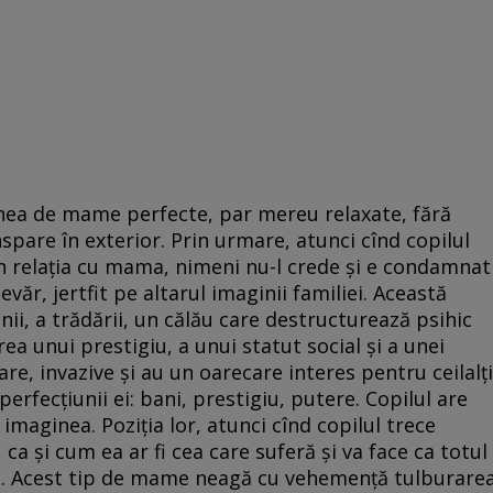
nea de mame perfecte, par mereu relaxate, fără
nspare în exterior. Prin urmare, atunci cînd copilul
 relația cu mama, nimeni nu-l crede și e condamnat
evăr, jertfit pe altarul imaginii familiei. Această
ii, a trădării, un călău care destructurează psihic
ea unui prestigiu, a unui statut social și a unei
re, invazive și au un oarecare interes pentru ceilalți
erfecțiunii ei: bani, prestigiu, putere. Copilul are
 imaginea. Poziția lor, atunci cînd copilul trece
, ca și cum ea ar fi cea care suferă și va face ca totul
 ei. Acest tip de mame neagă cu vehemență tulburare