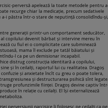
cisic-perversă apelează la toate metodele pentru a
i poate recurge chiar la medicație, precum sedativele
u a-i păstra într-o stare de neputință consolidîndu-și
între generații printr-un comportament seducător,
 al copilului devenit bărbat și intervine mereu în
eează cu fiul ei o complicitate care subminează
estuoasă, mama îl exclude pe tatăl băiatului și
ntîndu-l ca pe un demisionar incapabil.
hice distrug construcția identitară a copilului,
 sine și în ceilalți, raportul lui cu realitatea. Dragoș
confuzie și anxietate încît cu greu o poate tolera,
 transgresiunea și destructurarea psihică sînt legate
istruge profunzimile ființei. Dragoș devine captiv într
roduce în relație cu ceilalți. El își externalizează
 metaboliza.
iei perversiunii narcisice îi folosesc pe ceilalți ca pe