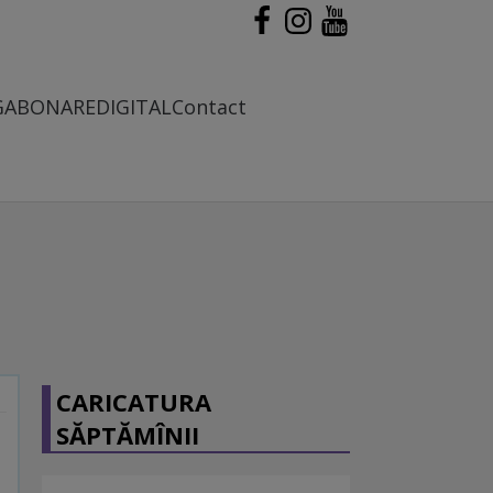
G
ABONARE
DIGITAL
Contact
CARICATURA
SĂPTĂMÎNII