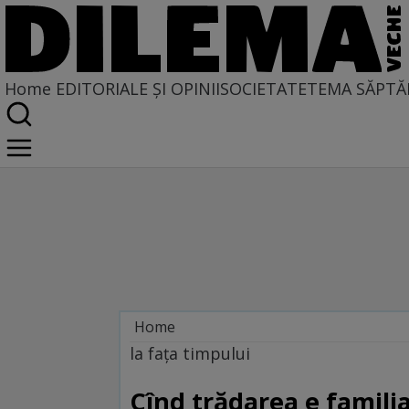
Home
EDITORIALE ȘI OPINII
SOCIETATE
TEMA SĂPTĂ
Home
La fața timpului
la fața timpului
Cînd trădarea e famili