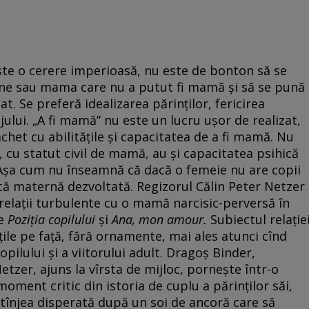
ste o cerere imperioasă, nu este de bonton să se
erne sau mama care nu a putut fi mamă și să se pună
. Se preferă idealizarea părinților, fericirea
jului. „A fi mamă” nu este un lucru ușor de realizat,
achet cu abilitățile și capacitatea de a fi mamă. Nu
, cu statut civil de mamă, au și capacitatea psihică
 Așa cum nu înseamnă că dacă o femeie nu are copii
că maternă dezvoltată. Regizorul Călin Peter Netzer
 relații turbulente cu o mamă narcisic-perversă în
le
Poziția copilului
și
Ana, mon amour.
Subiectul relație
ile pe față, fără ornamente, mai ales atunci cînd
pilului și a viitorului adult. Dragoș Binder,
Netzer, ajuns la vîrsta de mijloc, pornește într-o
oment critic din istoria de cuplu a părinților săi,
 tînjea disperată după un soi de ancoră care să