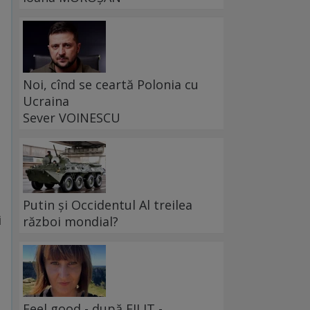
Noi, cînd se ceartă Polonia cu
Ucraina
Sever VOINESCU
Putin și Occidentul Al treilea
i
război mondial?
Feel good - după FILIT -