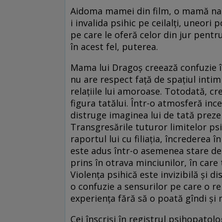
Aidoma mamei din film, o mamă nar
i invalida psihic pe ceilalți, uneor
pe care le oferă celor din jur pentr
în acest fel, puterea.
Mama lui Dragoș creează confuzie 
nu are respect față de spațiul intim
relațiile lui amoroase. Totodată, cr
figura tatălui. Într-o atmosferă inc
distruge imaginea lui de tată preze
Transgresările tuturor limitelor psi
raportul lui cu filiația, încrederea în
este adus într-o asemenea stare de 
prins în otrava minciunilor, în care
Violența psihică este invizibilă și d
o confuzie a sensurilor pe care o rep
experiența fără să o poată gîndi și
Cei înscriși în registrul psihopatolog