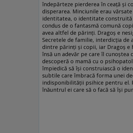
îndepărteze pierderea în ceață și c
disperarea. Minciunile erau vărsate 
identitatea, o identitate construită
condus de o fantasmă comună copiil
avea altfel de părinți. Dragoș e nesi
Secretele de familie, interdicția de 
dintre părinți și copii, iar Dragoș e
însă un adevăr pe care îl cunoștea de
descoperă o mamă cu o psihopatologi
împiedică să își construiască o iden
subtile care îmbracă forma unei ded
indisponibilității psihice pentru el
înăuntrul ei care să o facă să își pu