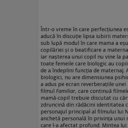
Într-o vreme în care perfecțiunea e
aducă în discuție lipsa iubirii mat
sub lupă modul în care mama a eșuat
copilăriei și o beatificare a materna
iar nașterea unui copil nu vine la p
toate femeile care biologic au copii
de a îndeplini funcția de maternaj.
biologici, nu are dimensiunea psihi
a adus pe ecran reverberațiile unei
filmul
Familiar
, care continuă filme
mamă-copil trebuie discutat cu cărț
zdruncină din rădăcini identitatea co
personajul principal al filmului lui 
anchetă personală în privința unui m
care l-a afectat profund. Mintea lui