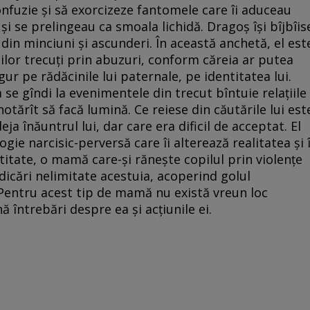
onfuzie și să exorcizeze fantomele care îi aduceau
și se prelingeau ca smoala lichidă. Dragoș își bîjbîis
 din minciuni și ascunderi. În această anchetă, el est
or trecuți prin abuzuri, conform căreia ar putea
gur pe rădăcinile lui paternale, pe identitatea lui.
a se gîndi la evenimentele din trecut bîntuie relațiile
 hotărît să facă lumină. Ce reiese din căutările lui est
ja înăuntrul lui, dar care era dificil de acceptat. El
e narcisic-perversă care îi alterează realitatea și î
titate, o mamă care-și rănește copilul prin violențe
icări nelimitate acestuia, acoperind golul
. Pentru acest tip de mamă nu există vreun loc
nă întrebări despre ea și acțiunile ei.