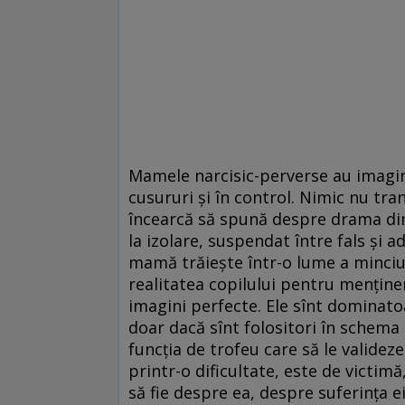
Mamele narcisic-perverse au imagi
cusururi și în control. Nimic nu tra
încearcă să spună despre drama din
la izolare, suspendat între fals și ad
mamă trăiește într-o lume a minciun
realitatea copilului pentru menținer
imagini perfecte. Ele sînt dominatoa
doar dacă sînt folositori în schema p
funcția de trofeu care să le valideze
printr-o dificultate, este de victimă
să fie despre ea, despre suferința