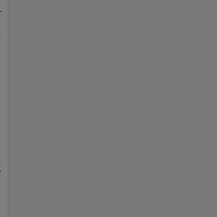
-
,
.
-