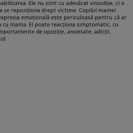
pabilizarea. Ele nu simt cu adevărat vinovăție, ci o
a se repoziționa drept victime. Copilul mamei
expresia emoțională este periculoasă pentru că ar
ia cu mama. El poate reacționa simptomatic, cu
mportamente de opoziție, anxietate, adicții,
ol.