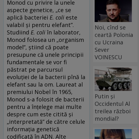
Monod cu privire la unele
aspecte genetice, „ce se
aplică bacteriei
E. coli
este
valabil și pentru elefant”.
Noi, cînd se
Studiind
E. coli
în laborator,
ceartă Polonia
Monod folosea un „organism
cu Ucraina
model”, știind că poate
Sever
presupune că unele principii
VOINESCU
fundamentale se vor fi
păstrat pe parcursul
evoluției de la bacterii pînă la
elefant sau la om. Laureat al
premiului Nobel în 1965,
Putin și
Monod s-a folosit de bacterii
Occidentul Al
pentru a înțelege mai multe
treilea război
despre cum este citită și
mondial?
„interpretată” de către celule
informația genetică
codificată în ADN. Alte