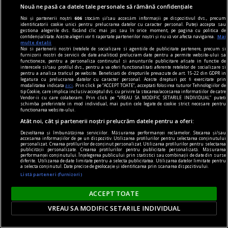
Nouă ne pasă ca datele tale personale să rămână confidențiale
Noi și partenerii noștri
606
stocăm și/sau accesăm informații pe dispozitivul dvs., precum
identificatorii cookie unici pentru prelucrarea datelor cu caracter personal. Puteți accepta sau
gestiona alegerile dvs. făcând clic mai jos sau în orice moment, pe pagina cu politica de
confidențialitate. Aceste alegeri vor fi raportate partenerilor noștri și nu vă vor afecta navigarea.
Mai
multe detalii
Noi si partenerii nostri (retelele de socializare si agentiile de publicitate partenere, precum si
furnizorii nostri de servicii de date analitice) prelucram date pentru a permite website-ului sa
functioneze, pentru a personaliza continutul si anunturile publicitare afisate in functie de
interesele si/sau profilul dvs., pentru a va oferi functionalitati aferente retelelor de socializare si
la fața timpului
pentru a analiza traficul pe website. Beneficiati de drepturile prevazute de art. 15-22 din GDPR in
legatura cu prelucrarea datelor cu caracter personal. Aceste drepturi pot fi exercitate prin
De ce 2 și nu 1
modalitatea indicata
aici
. Prin click pe “ACCEPT TOATE”, acceptati folosirea tuturor Tehnologiilor de
tip Cookie, care implica inclusiv acceptul dvs. cu privire la stocarea/accesarea informatiilor de catre
Ajunși în acest ultim punct, tot ceea ce putem,
Vendor-ii cu care colaboram. Prin click pe “VREAU SA MODIFIC SETARILE INDIVIDUAL” puteti
schimba preferintele in mod individual, mai putin cele legate de cookie strict necesare pentru
așadar, conștientiza e că nu sîntem niciodată 1,
functionarea website-ului.
ci 2, că nu sîntem niciodată singuri
Atât noi, cât și partenerii noștri prelucrăm datele pentru a oferi:
Dezvoltarea și îmbunătățirea serviciilor. Măsurarea performanței reclamelor. Stocarea și/sau
accesarea informațiilor de pe un dispozitiv. Utilizarea profilurilor pentru selectarea conținutului
personalizat. Crearea profilurilor de conținut personalizat. Utilizarea profilurilor pentru selectarea
publicității personalizate. Crearea profilurilor pentru publicitate personalizată. Măsurarea
performanței conținutului. Înțelegerea publicului prin statistici sau combinații de date din surse
diferite. Utilizarea de date limitate pentru a selecta publicitatea. Utilizarea datelor limitate pentru
a selecta conținutul. Date precise de geolocație și identificarea prin scanarea dispozitivului.
Listă parteneri (furnizori)
ACCEPT TOATE
VREAU SA MODIFIC SETARILE INDIVIDUAL