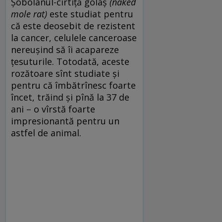
Șobolanul-cîrtiță golaș
(
naked
mole rat
)
este studiat pentru
că este deosebit de rezistent
la cancer, celulele canceroase
nereușind să îi acapareze
țesuturile. Totodată, aceste
rozătoare sînt studiate și
pentru că îmbătrînesc foarte
încet, trăind și pînă la 37 de
ani – o vîrstă foarte
impresionantă pentru un
astfel de animal.