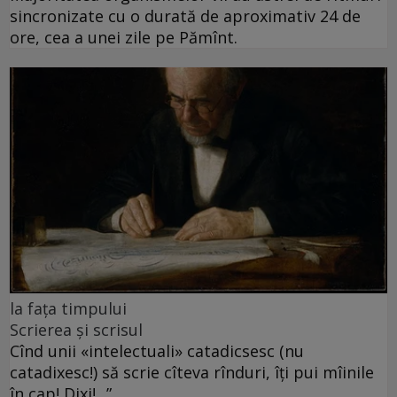
sincronizate cu o durată de aproximativ 24 de
ore, cea a unei zile pe Pămînt.
la fața timpului
Scrierea și scrisul
Cînd unii «intelectuali» catadicsesc (nu
catadixesc!) să scrie cîteva rînduri, îți pui mîinile
în cap! Dixi!...”