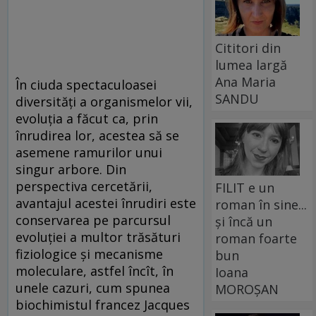
Cititori din
lumea largă
Ana Maria
În ciuda spectaculoasei
SANDU
diversități a organismelor vii,
evoluția a făcut ca, prin
înrudirea lor, acestea să se
asemene ramurilor unui
singur arbore. Din
perspectiva cercetării,
FILIT e un
avantajul acestei înrudiri este
roman în sine...
conservarea pe parcursul
și încă un
evoluției a multor trăsături
roman foarte
fiziologice și mecanisme
bun
moleculare, astfel încît, în
Ioana
unele cazuri, cum spunea
MOROȘAN
biochimistul francez Jacques