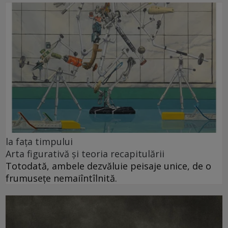
la fața timpului
Arta figurativă și teoria recapitulării
Totodată, ambele dezvăluie peisaje unice, de o
frumusețe nemaiîntîlnită.