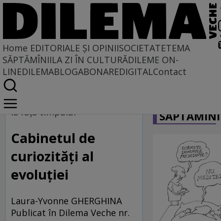
Home
EDITORIALE ȘI OPINII
SOCIETATE
TEMA
SĂPTĂMÎNII
LA ZI ÎN CULTURĂ
DILEME ON-
LINE
DILEMABLOG
ABONARE
DIGITAL
Contact
Home
CARICATU
La fața timpului
la faţa timpului
SĂPTĂMÎNI
Cabinetul de
curiozități al
evoluției
Laura-Yvonne GHERGHINA
Publicat în Dilema Veche nr.