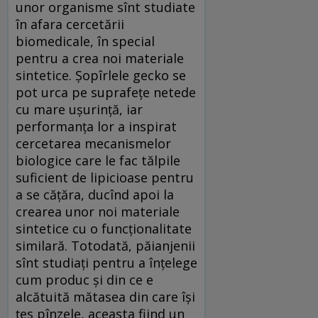
unor organisme sînt studiate
în afara cercetării
biomedicale, în special
pentru a crea noi materiale
sintetice. Șopîrlele gecko se
pot urca pe suprafețe netede
cu mare ușurință, iar
performanța lor a inspirat
cercetarea mecanismelor
biologice care le fac tălpile
suficient de lipicioase pentru
a se cățăra, ducînd apoi la
crearea unor noi materiale
sintetice cu o funcționalitate
similară. Totodată, păianjenii
sînt studiați pentru a înțelege
cum produc și din ce e
alcătuită mătasea din care își
țes pînzele, aceasta fiind un