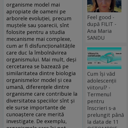
organisme model mai
apropiate de oameni pe
Feel good -
arborele evoluției, precum
după FILIT -
muștele sau șoarecii, sînt
Ana Maria
folosite pentru a studia
SANDU
mecanisme mai complexe,
cum ar fi disfuncționalitățile
care duc la îmbolnăvirea
organismului. Mai mult, deși
cercetarea se bazează pe
similaritatea dintre biologia
Cum își văd
organismelor model și cea
adolescenții
umană, diferențele dintre
viitorul? -
organisme care contribuie la
Termenul
diversitatea speciilor sînt și
pentru
ele surse importante de
înscrieri s-a
cunoaștere care merită
prelungit până
investigate. De exemplu,
la data de 11
organismele care își pot