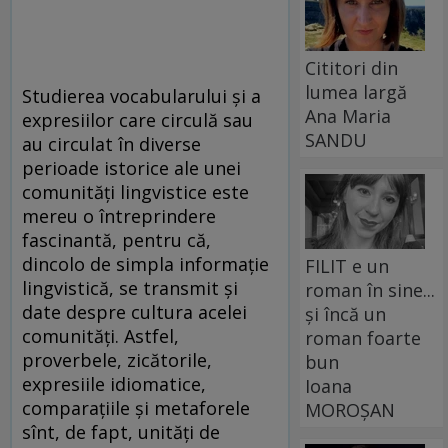
Cititori din
lumea largă
Studierea vocabularului și a
Ana Maria
expresiilor care circulă sau
SANDU
au circulat în diverse
perioade istorice ale unei
comunități lingvistice este
mereu o întreprindere
fascinantă, pentru că,
dincolo de simpla informație
FILIT e un
lingvistică, se transmit și
roman în sine...
date despre cultura acelei
și încă un
comunități. Astfel,
roman foarte
proverbele, zicătorile,
bun
expresiile idiomatice,
Ioana
comparațiile și metaforele
MOROȘAN
sînt, de fapt, unități de