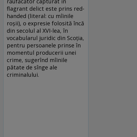
răufăcător capturat în
flagrant delict este prins red-
handed (literal: cu mîinile
roșii), o expresie folosită încă
din secolul al XVI-lea, în
vocabularul juridic din Scoția,
pentru persoanele prinse în
momentul producerii unei
crime, sugerînd mîinile
pătate de sînge ale
criminalului.