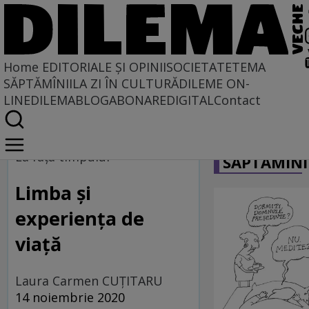
Home
EDITORIALE ȘI OPINII
SOCIETATE
TEMA
SĂPTĂMÎNII
LA ZI ÎN CULTURĂ
DILEME ON-
LINE
DILEMABLOG
ABONARE
DIGITAL
Contact
Home
CARICATU
La fața timpului
La faţa timpului
SĂPTĂMÎNI
Limba și
experiența de
viață
Laura Carmen CUȚITARU
14 noiembrie 2020