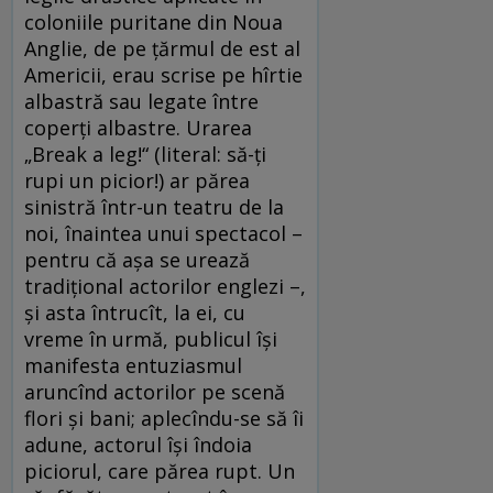
coloniile puritane din Noua
Anglie, de pe țărmul de est al
Americii, erau scrise pe hîrtie
albastră sau legate între
coperți albastre. Urarea
„Break a leg!“ (literal: să-ți
rupi un picior!) ar părea
sinistră într-un teatru de la
noi, înaintea unui spectacol –
pentru că așa se urează
tradițional actorilor englezi –,
și asta întrucît, la ei, cu
vreme în urmă, publicul își
manifesta entuziasmul
aruncînd actorilor pe scenă
flori și bani; aplecîndu-se să îi
adune, actorul își îndoia
piciorul, care părea rupt. Un