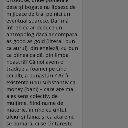
ortodoxe, unde pomenile
dese și bogate nu lipsesc de
mijloace de trai pe nici un
eventual șoarece. Dar mă
întreb ce ar deduce un
antropolog dacă ar compara
as good as gold (literal: bun
ca aurul), din engleză, cu bun
ca pîinea caldă, din limba
noastră? Că noi avem o
tradiție a foamei pe cînd
ceilalți, a bunăstării? Ar fi
existența unui substantiv ca
money (bani) – care are mai
ales sens colectiv, de
mulțime, fiind nume de
materie, în rînd cu untul,
uleiul și făina, și ca atare nu
se numără, ci se cîntărește–