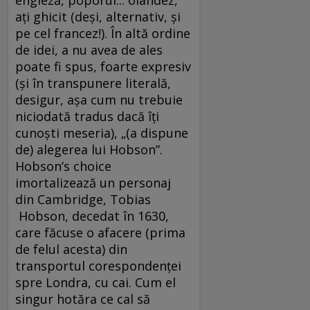
engleză, poporul... olandez,
ați ghicit (deși, alternativ, și
pe cel francez!). În altă ordine
de idei, a nu avea de ales
poate fi spus, foarte expresiv
(și în transpunere literală,
desigur, așa cum nu trebuie
niciodată tradus dacă îți
cunoști meseria), „(a dispune
de) alegerea lui Hobson”.
Hobson’s choice
imortalizează un personaj
din Cambridge, Tobias
Hobson, decedat în 1630,
care făcuse o afacere (prima
de felul acesta) din
transportul corespondenței
spre Londra, cu cai. Cum el
singur hotăra ce cal să