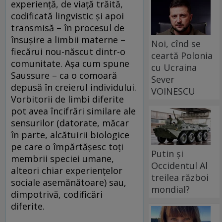
experiență, de viață trăită,
codificată lingvistic și apoi
transmisă – în procesul de
însușire a limbii materne –
Noi, cînd se
fiecărui nou-născut dintr-o
ceartă Polonia
comunitate. Așa cum spune
cu Ucraina
Saussure – ca o comoară
Sever
depusă în creierul individului.
VOINESCU
Vorbitorii de limbi diferite
pot avea încifrări similare ale
sensurilor (datorate, măcar
în parte, alcătuirii biologice
pe care o împărtășesc toți
Putin și
membrii speciei umane,
Occidentul Al
alteori chiar experiențelor
treilea război
sociale asemănătoare) sau,
mondial?
dimpotrivă, codificări
diferite.