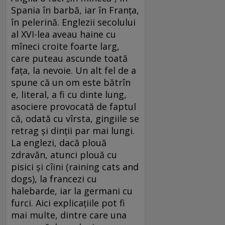
Spania în barbă, iar în Franța,
în pelerină. Englezii secolului
al XVI-lea aveau haine cu
mîneci croite foarte larg,
care puteau ascunde toată
fața, la nevoie. Un alt fel de a
spune că un om este bătrîn
e, literal, a fi cu dinte lung,
asociere provocată de faptul
că, odată cu vîrsta, gingiile se
retrag și dinții par mai lungi.
La englezi, dacă plouă
zdravăn, atunci plouă cu
pisici și cîini (raining cats and
dogs), la francezi cu
halebarde, iar la germani cu
furci. Aici explicațiile pot fi
mai multe, dintre care una