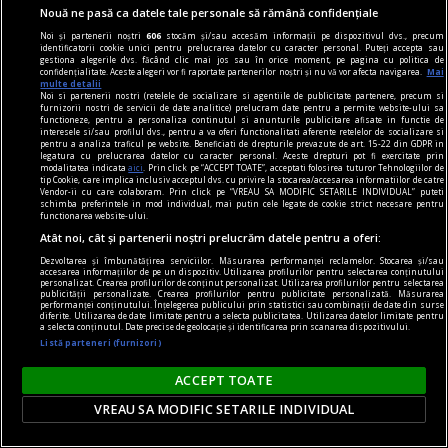
Nouă ne pasă ca datele tale personale să rămână confidențiale
Noi și partenerii noștri
606
stocăm și/sau accesăm informații pe dispozitivul dvs., precum
identificatorii cookie unici pentru prelucrarea datelor cu caracter personal. Puteți accepta sau
gestiona alegerile dvs. făcând clic mai jos sau în orice moment, pe pagina cu politica de
confidențialitate. Aceste alegeri vor fi raportate partenerilor noștri și nu vă vor afecta navigarea.
Mai
multe detalii
Noi si partenerii nostri (retelele de socializare si agentiile de publicitate partenere, precum si
furnizorii nostri de servicii de date analitice) prelucram date pentru a permite website-ului sa
functioneze, pentru a personaliza continutul si anunturile publicitare afisate in functie de
interesele si/sau profilul dvs., pentru a va oferi functionalitati aferente retelelor de socializare si
pentru a analiza traficul pe website. Beneficiati de drepturile prevazute de art. 15-22 din GDPR in
legatura cu prelucrarea datelor cu caracter personal. Aceste drepturi pot fi exercitate prin
modalitatea indicata
aici
. Prin click pe “ACCEPT TOATE”, acceptati folosirea tuturor Tehnologiilor de
tip Cookie, care implica inclusiv acceptul dvs. cu privire la stocarea/accesarea informatiilor de catre
Vendor-ii cu care colaboram. Prin click pe “VREAU SA MODIFIC SETARILE INDIVIDUAL” puteti
schimba preferintele in mod individual, mai putin cele legate de cookie strict necesare pentru
functionarea website-ului.
Atât noi, cât și partenerii noștri prelucrăm datele pentru a oferi:
la faţa timpului
Dezvoltarea și îmbunătățirea serviciilor. Măsurarea performanței reclamelor. Stocarea și/sau
accesarea informațiilor de pe un dispozitiv. Utilizarea profilurilor pentru selectarea conținutului
Sofisme combinate
personalizat. Crearea profilurilor de conținut personalizat. Utilizarea profilurilor pentru selectarea
publicității personalizate. Crearea profilurilor pentru publicitate personalizată. Măsurarea
Și în cazul comunicării interpersonale, distincția
performanței conținutului. Înțelegerea publicului prin statistici sau combinații de date din surse
diferite. Utilizarea de date limitate pentru a selecta publicitatea. Utilizarea datelor limitate pentru
a selecta conținutul. Date precise de geolocație și identificarea prin scanarea dispozitivului.
dintre „public” și „privat” contează.
Listă parteneri (furnizori)
ACCEPT TOATE
VREAU SA MODIFIC SETARILE INDIVIDUAL