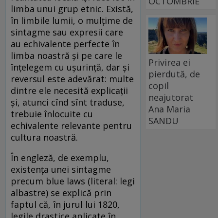
OCTOMBRIE
limba unui grup etnic. Există,
în limbile lumii, o mulțime de
sintagme sau expresii care
au echivalente perfecte în
limba noastră și pe care le
Privirea ei
înțelegem cu ușurință, dar și
pierdută, de
reversul este adevărat: multe
copil
dintre ele necesită explicații
neajutorat
și, atunci cînd sînt traduse,
Ana Maria
trebuie înlocuite cu
SANDU
echivalente relevante pentru
cultura noastră.
În engleză, de exemplu,
existența unei sintagme
precum blue laws (literal: legi
albastre) se explică prin
faptul că, în jurul lui 1820,
legile drastice aplicate în