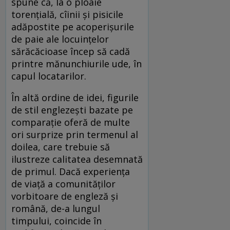
spune că, la o ploaie
torențială, cîinii și pisicile
adăpostite pe acoperișurile
de paie ale locuințelor
sărăcăcioase încep să cadă
printre mănunchiurile ude, în
capul locatarilor.
În altă ordine de idei, figurile
de stil englezești bazate pe
comparație oferă de multe
ori surprize prin termenul al
doilea, care trebuie să
ilustreze calitatea desemnată
de primul. Dacă experiența
de viață a comunităților
vorbitoare de engleză și
română, de-a lungul
timpului, coincide în