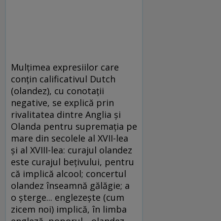
Mulțimea expresiilor care
conțin calificativul Dutch
(olandez), cu conotații
negative, se explică prin
rivalitatea dintre Anglia și
Olanda pentru supremația pe
mare din secolele al XVII-lea
și al XVIII-lea: curajul olandez
este curajul bețivului, pentru
că implică alcool; concertul
olandez înseamnă gălăgie; a
o șterge... englezește (cum
zicem noi) implică, în limba