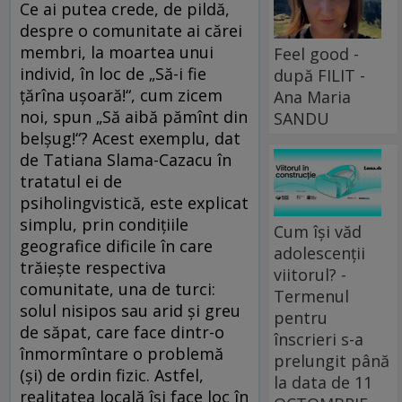
Ce ai putea crede, de pildă,
despre o comunitate ai cărei
membri, la moartea unui
Feel good -
individ, în loc de „Să-i fie
după FILIT -
țărîna ușoară!“, cum zicem
Ana Maria
noi, spun „Să aibă pămînt din
SANDU
belșug!“? Acest exemplu, dat
de Tatiana Slama-Cazacu în
tratatul ei de
psiholingvistică, este explicat
simplu, prin condițiile
Cum își văd
geografice dificile în care
adolescenții
trăiește respectiva
viitorul? -
comunitate, una de turci:
Termenul
solul nisipos sau arid și greu
pentru
de săpat, care face dintr-o
înscrieri s-a
înmormîntare o problemă
prelungit până
(și) de ordin fizic. Astfel,
la data de 11
realitatea locală își face loc în