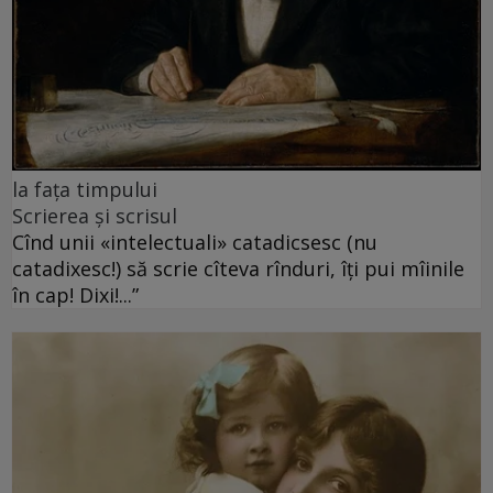
la fața timpului
Scrierea și scrisul
Cînd unii «intelectuali» catadicsesc (nu
catadixesc!) să scrie cîteva rînduri, îți pui mîinile
în cap! Dixi!...”