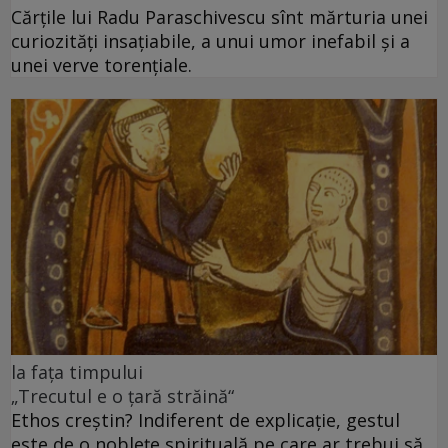
Cărţile lui Radu Paraschivescu sînt mărturia unei
curiozităţi insaţiabile, a unui umor inefabil şi a
unei verve torenţiale.
la fața timpului
„Trecutul e o țară străină“
Ethos creștin? Indiferent de explicație, gestul
este de o noblețe spirituală pe care ar trebui să