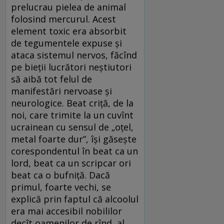
prelucrau pielea de animal
folosind mercurul. Acest
element toxic era absorbit
de tegumentele expuse și
ataca sistemul nervos, făcînd
pe bieții lucrători neștiutori
să aibă tot felul de
manifestări nervoase și
neurologice. Beat criță, de la
noi, care trimite la un cuvînt
ucrainean cu sensul de „oțel,
metal foarte dur”, își găsește
corespondentul în beat ca un
lord, beat ca un scripcar ori
beat ca o bufniță. Dacă
primul, foarte vechi, se
explică prin faptul că alcoolul
era mai accesibil nobililor
decît oamenilor de rînd, al