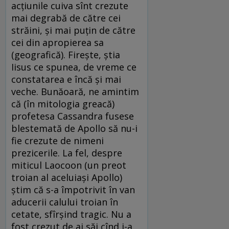
acțiunile cuiva sînt crezute
mai degrabă de către cei
străini, și mai puțin de către
cei din apropierea sa
(geografică). Firește, știa
Iisus ce spunea, de vreme ce
constatarea e încă și mai
veche. Bunăoară, ne amintim
că (în mitologia greacă)
profetesa Cassandra fusese
blestemată de Apollo să nu-i
fie crezute de nimeni
prezicerile. La fel, despre
miticul Laocoon (un preot
troian al aceluiași Apollo)
știm că s-a împotrivit în van
aducerii calului troian în
cetate, sfîrșind tragic. Nu a
fost crezut de ai săi cînd i-a