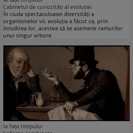
Cabinetul de curiozități al evoluției
În ciuda spectaculoasei diversități a
organismelor vii, evoluția a făcut ca, prin
înrudirea lor, acestea să se asemene ramurilor
unui singur arbore.
la faţa timpului