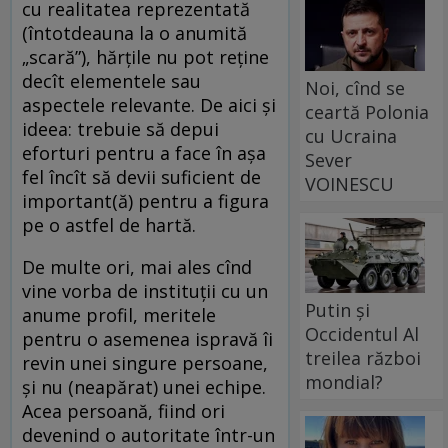
cu realitatea reprezentată
(întotdeauna la o anumită
„scară”), hărțile nu pot reține
decît elementele sau
Noi, cînd se
aspectele relevante. De aici și
ceartă Polonia
ideea: trebuie să depui
cu Ucraina
eforturi pentru a face în așa
Sever
fel încît să devii suficient de
VOINESCU
important(ă) pentru a figura
pe o astfel de hartă.
De multe ori, mai ales cînd
vine vorba de instituții cu un
Putin și
anume profil, meritele
Occidentul Al
pentru o asemenea ispravă îi
treilea război
revin unei singure persoane,
mondial?
și nu (neapărat) unei echipe.
Acea persoană, fiind ori
devenind o autoritate într-un