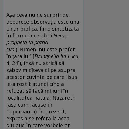
Așa ceva nu ne surprinde,
deoarece observația este una
chiar biblică, fiind sintetizată
în formula celebră
Nemo
propheta in patria
sua
(„Nimeni nu este profet
în țara lui” [
Evanghelia lui Luca
,
4, 24]), însă nu strică să
zăbovim cîteva clipe asupra
acestor cuvinte pe care Iisus
le-a rostit atunci cînd a
refuzat să facă minuni în
localitatea natală, Nazareth
(așa cum făcuse în
Capernaum). În prezent,
expresia se referă la acea
situație în care vorbele ori