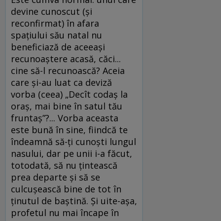
devine cunoscut (și
reconfirmat) în afara
spațiului său natal nu
beneficiază de aceeași
recunoaștere acasă, căci...
cine să-l recunoască? Aceia
care și-au luat ca deviză
vorba (ceea) „Decît codaș la
oraș, mai bine în satul tău
fruntaș”?... Vorba aceasta
este bună în sine, fiindcă te
îndeamnă să-ți cunoști lungul
nasului, dar pe unii i-a făcut,
totodată, să nu țintească
prea departe și să se
culcușească bine de tot în
ținutul de baștină. Și uite-așa,
profetul nu mai încape în