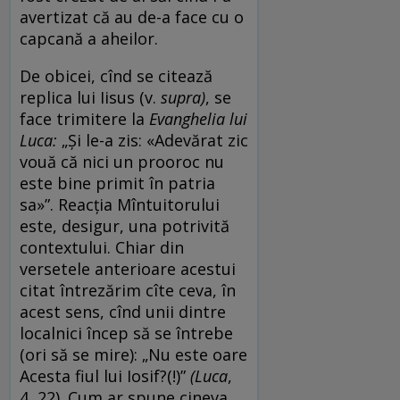
avertizat că au de-a face cu o
capcană a aheilor.
De obicei, cînd se citează
replica lui Iisus (v.
supra)
, se
face trimitere la
Evanghelia lui
Luca:
„Și le-a zis: «Adevărat zic
vouă că nici un prooroc nu
este bine primit în patria
sa»”. Reacția Mîntuitorului
este, desigur, una potrivită
contextului. Chiar din
versetele anterioare acestui
citat întrezărim cîte ceva, în
acest sens, cînd unii dintre
localnici încep să se întrebe
(ori să se mire): „Nu este oare
Acesta fiul lui Iosif?(!)”
(Luca
,
4, 22). Cum ar spune cineva