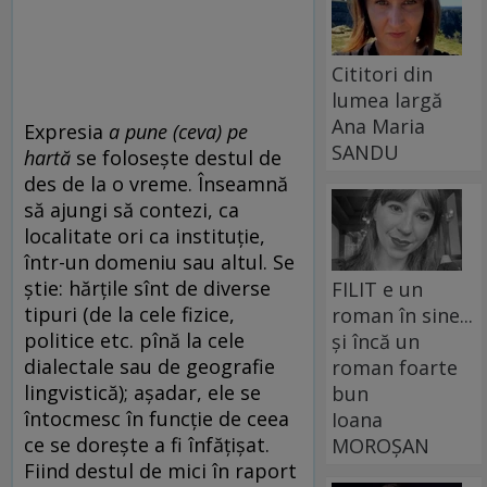
Cititori din
lumea largă
Ana Maria
Expresia
a pune (ceva) pe
SANDU
hartă
se folosește destul de
des de la o vreme. Înseamnă
să ajungi să contezi, ca
localitate ori ca instituție,
într-un domeniu sau altul. Se
știe: hărțile sînt de diverse
FILIT e un
tipuri (de la cele fizice,
roman în sine...
politice etc. pînă la cele
și încă un
dialectale sau de geografie
roman foarte
lingvistică); așadar, ele se
bun
întocmesc în funcție de ceea
Ioana
ce se dorește a fi înfățișat.
MOROȘAN
Fiind destul de mici în raport