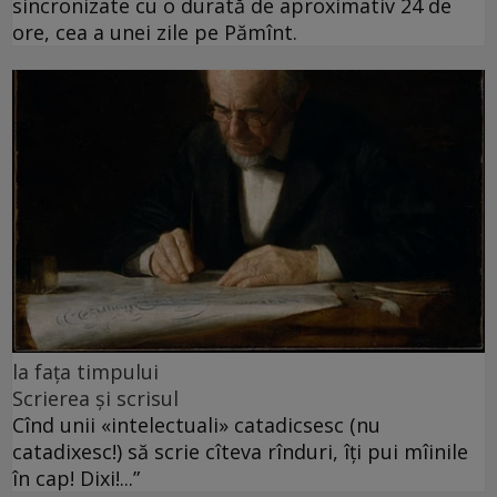
sincronizate cu o durată de aproximativ 24 de
ore, cea a unei zile pe Pămînt.
la fața timpului
Scrierea și scrisul
Cînd unii «intelectuali» catadicsesc (nu
catadixesc!) să scrie cîteva rînduri, îți pui mîinile
în cap! Dixi!...”