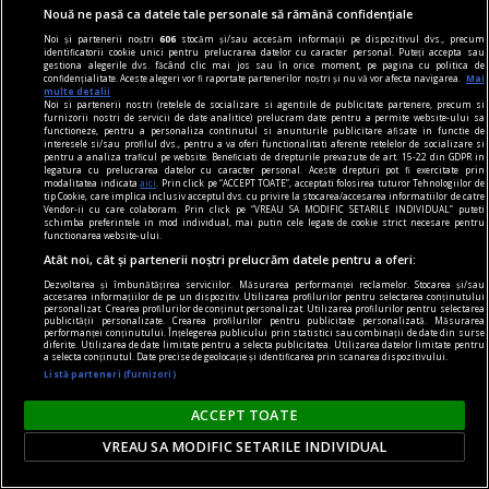
Nouă ne pasă ca datele tale personale să rămână confidențiale
Noi și partenerii noștri
606
stocăm și/sau accesăm informații pe dispozitivul dvs., precum
identificatorii cookie unici pentru prelucrarea datelor cu caracter personal. Puteți accepta sau
gestiona alegerile dvs. făcând clic mai jos sau în orice moment, pe pagina cu politica de
confidențialitate. Aceste alegeri vor fi raportate partenerilor noștri și nu vă vor afecta navigarea.
Mai
multe detalii
Noi si partenerii nostri (retelele de socializare si agentiile de publicitate partenere, precum si
la fața timpului
furnizorii nostri de servicii de date analitice) prelucram date pentru a permite website-ului sa
functioneze, pentru a personaliza continutul si anunturile publicitare afisate in functie de
De ce 2 și nu 1
interesele si/sau profilul dvs., pentru a va oferi functionalitati aferente retelelor de socializare si
pentru a analiza traficul pe website. Beneficiati de drepturile prevazute de art. 15-22 din GDPR in
Ajunși în acest ultim punct, tot ceea ce putem,
legatura cu prelucrarea datelor cu caracter personal. Aceste drepturi pot fi exercitate prin
modalitatea indicata
aici
. Prin click pe “ACCEPT TOATE”, acceptati folosirea tuturor Tehnologiilor de
așadar, conștientiza e că nu sîntem niciodată 1,
tip Cookie, care implica inclusiv acceptul dvs. cu privire la stocarea/accesarea informatiilor de catre
Vendor-ii cu care colaboram. Prin click pe “VREAU SA MODIFIC SETARILE INDIVIDUAL” puteti
ci 2, că nu sîntem niciodată singuri
schimba preferintele in mod individual, mai putin cele legate de cookie strict necesare pentru
functionarea website-ului.
Atât noi, cât și partenerii noștri prelucrăm datele pentru a oferi:
Dezvoltarea și îmbunătățirea serviciilor. Măsurarea performanței reclamelor. Stocarea și/sau
accesarea informațiilor de pe un dispozitiv. Utilizarea profilurilor pentru selectarea conținutului
personalizat. Crearea profilurilor de conținut personalizat. Utilizarea profilurilor pentru selectarea
publicității personalizate. Crearea profilurilor pentru publicitate personalizată. Măsurarea
performanței conținutului. Înțelegerea publicului prin statistici sau combinații de date din surse
diferite. Utilizarea de date limitate pentru a selecta publicitatea. Utilizarea datelor limitate pentru
a selecta conținutul. Date precise de geolocație și identificarea prin scanarea dispozitivului.
Listă parteneri (furnizori)
ACCEPT TOATE
VREAU SA MODIFIC SETARILE INDIVIDUAL