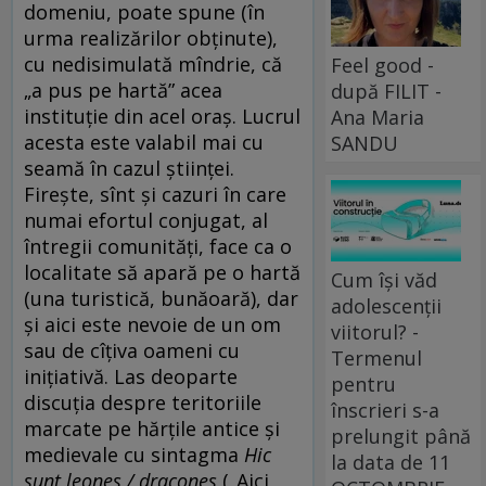
domeniu, poate spune (în
urma realizărilor obținute),
cu nedisimulată mîndrie, că
Feel good -
„a pus pe hartă” acea
după FILIT -
instituție din acel oraș. Lucrul
Ana Maria
acesta este valabil mai cu
SANDU
seamă în cazul științei.
Firește, sînt și cazuri în care
numai efortul conjugat, al
întregii comunități, face ca o
localitate să apară pe o hartă
Cum își văd
(una turistică, bunăoară), dar
adolescenții
și aici este nevoie de un om
viitorul? -
sau de cîțiva oameni cu
Termenul
inițiativă. Las deoparte
pentru
discuția despre teritoriile
înscrieri s-a
marcate pe hărțile antice și
prelungit până
medievale cu sintagma
Hic
la data de 11
sunt leones / dracones
(„Aici