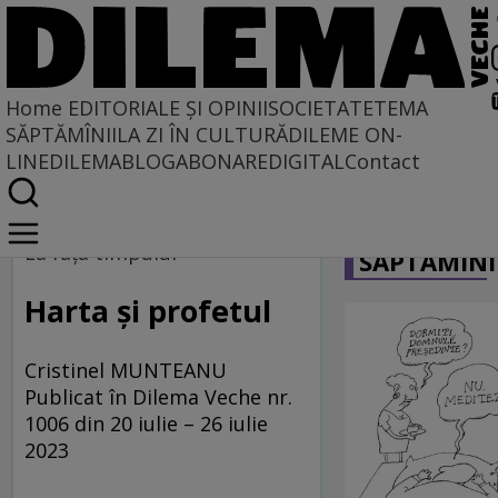
Home
EDITORIALE ȘI OPINII
SOCIETATE
TEMA
SĂPTĂMÎNII
LA ZI ÎN CULTURĂ
DILEME ON-
LINE
DILEMABLOG
ABONARE
DIGITAL
Contact
Home
CARICATU
La fața timpului
La fața timpului
SĂPTĂMÎNI
Harta și profetul
Cristinel MUNTEANU
Publicat în Dilema Veche nr.
1006 din 20 iulie – 26 iulie
2023