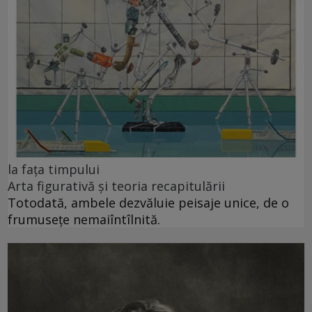
la fața timpului
Arta figurativă și teoria recapitulării
Totodată, ambele dezvăluie peisaje unice, de o
frumusețe nemaiîntîlnită.