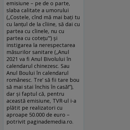
emisiune – pe de o parte,
slaba calitate a umorului
(„Costele, cînd mă mai bați tu
cu lanțul de la cîiine, să dai cu
partea cu cîinele, nu cu
partea cu cotețu’“) și
instigarea la nerespectarea
măsurilor sanitare („Anul
2021 va fi Anul Bivolului în
calendarul chinezesc. Sau
Anul Boului în calendarul
românesc. Tre’ să fii tare bou
să mai stai închis în casă!”),
dar și faptul că, pentru
această emisiune, TVR-ul i-a
plătit pe realizatori cu
aproape 50.000 de euro –
potrivit paginademedia.ro.