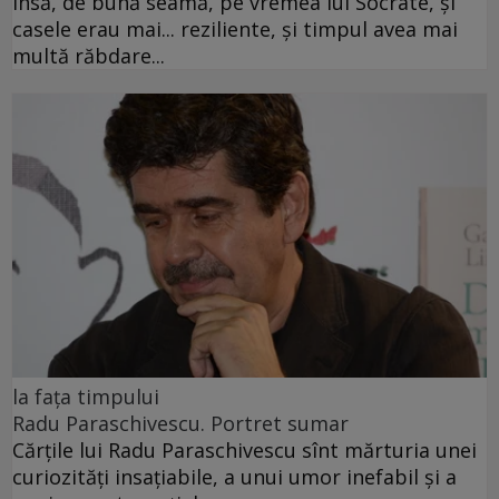
Însă, de bună seamă, pe vremea lui Socrate, și
casele erau mai... reziliente, și timpul avea mai
multă răbdare...
la fața timpului
Radu Paraschivescu. Portret sumar
Cărţile lui Radu Paraschivescu sînt mărturia unei
curiozităţi insaţiabile, a unui umor inefabil şi a