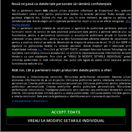
Nouă ne pasă ca datele tale personale să rămână confidențiale
Noi și partenerii noștri
606
stocăm și/sau accesăm informații pe dispozitivul dvs., precum
identificatorii cookie unici pentru prelucrarea datelor cu caracter personal. Puteți accepta sau
gestiona alegerile dvs. făcând clic mai jos sau în orice moment, pe pagina cu politica de
confidențialitate. Aceste alegeri vor fi raportate partenerilor noștri și nu vă vor afecta navigarea.
Mai
multe detalii
Noi si partenerii nostri (retelele de socializare si agentiile de publicitate partenere, precum si
furnizorii nostri de servicii de date analitice) prelucram date pentru a permite website-ului sa
functioneze, pentru a personaliza continutul si anunturile publicitare afisate in functie de
interesele si/sau profilul dvs., pentru a va oferi functionalitati aferente retelelor de socializare si
pentru a analiza traficul pe website. Beneficiati de drepturile prevazute de art. 15-22 din GDPR in
legatura cu prelucrarea datelor cu caracter personal. Aceste drepturi pot fi exercitate prin
modalitatea indicata
aici
. Prin click pe “ACCEPT TOATE”, acceptati folosirea tuturor Tehnologiilor de
tip Cookie, care implica inclusiv acceptul dvs. cu privire la stocarea/accesarea informatiilor de catre
Vendor-ii cu care colaboram. Prin click pe “VREAU SA MODIFIC SETARILE INDIVIDUAL” puteti
schimba preferintele in mod individual, mai putin cele legate de cookie strict necesare pentru
la faţa timpului
functionarea website-ului.
Atât noi, cât și partenerii noștri prelucrăm datele pentru a oferi:
Sfîrșitul visului african
Dezvoltarea și îmbunătățirea serviciilor. Măsurarea performanței reclamelor. Stocarea și/sau
Începutul „oficial” al Françafrique e considerat
accesarea informațiilor de pe un dispozitiv. Utilizarea profilurilor pentru selectarea conținutului
personalizat. Crearea profilurilor de conținut personalizat. Utilizarea profilurilor pentru selectarea
anul 1962, cînd Charles de Gaulle l-a însărcinat pe
publicității personalizate. Crearea profilurilor pentru publicitate personalizată. Măsurarea
performanței conținutului. Înțelegerea publicului prin statistici sau combinații de date din surse
Jacques Foccart, întemeietorul unei firme de
diferite. Utilizarea de date limitate pentru a selecta publicitatea. Utilizarea datelor limitate pentru
a selecta conținutul. Date precise de geolocație și identificarea prin scanarea dispozitivului.
import-export de succes, cu coordonarea
Listă parteneri (furnizori)
politicii africane a Franței.
ACCEPT TOATE
VREAU SA MODIFIC SETARILE INDIVIDUAL