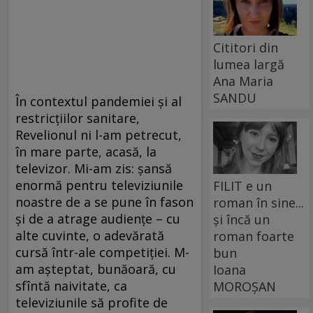
Cititori din
lumea largă
Ana Maria
SANDU
În contextul pandemiei și al
restricțiilor sanitare,
Revelionul ni l-am petrecut,
în mare parte, acasă, la
televizor. Mi-am zis: șansă
enormă pentru televiziunile
FILIT e un
noastre de a se pune în fason
roman în sine...
și de a atrage audiențe – cu
și încă un
alte cuvinte, o adevărată
roman foarte
cursă într-ale competiției. M-
bun
am așteptat, bunăoară, cu
Ioana
sfîntă naivitate, ca
MOROȘAN
televiziunile să profite de