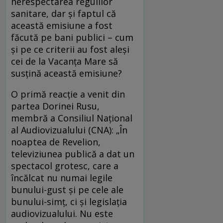
nerespectarea regulilor
sanitare, dar și faptul că
această emisiune a fost
făcută pe bani publici – cum
și pe ce criterii au fost aleși
cei de la Vacanța Mare să
susțină această emisiune?
O primă reacție a venit din
partea Dorinei Rusu,
membră a Consiliul Naţional
al Audiovizualului (CNA): „În
noaptea de Revelion,
televiziunea publică a dat un
spectacol grotesc, care a
încălcat nu numai legile
bunului-gust şi pe cele ale
bunului-simţ, ci şi legislaţia
audiovizualului. Nu este