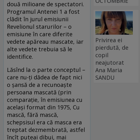
OCTOMBRIE
două milioane de spectatori.
Programul Antenei 1 a fost
clădit în jurul emisiunii
Revelionul starurilor – o
emisiune în care diferite
Privirea ei
vedete apăreau mascate, iar
pierdută, de
alte vedete trebuia să le
copil
identifice.
neajutorat
Lăsînd la o parte conceptul –
Ana Maria
care nu-ți dădea de fapt nici
SANDU
o șansă de a recunoaște
persoana mascată (prin
comparație, în emisiunea cu
același format din 1975, Cu
mască, fără mască,
schepsisul era că masca era
treptat dezmembrată, astfel
încît puteai dibui, mai