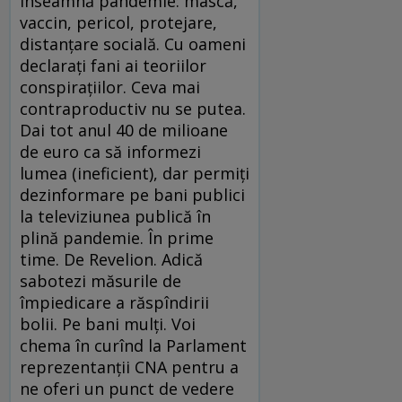
înseamnă pandemie: mască,
vaccin, pericol, protejare,
distanțare socială. Cu oameni
declarați fani ai teoriilor
conspirațiilor. Ceva mai
contraproductiv nu se putea.
Dai tot anul 40 de milioane
de euro ca să informezi
lumea (ineficient), dar permiți
dezinformare pe bani publici
la televiziunea publică în
plină pandemie. În prime
time. De Revelion. Adică
sabotezi măsurile de
împiedicare a răspîndirii
bolii. Pe bani mulți. Voi
chema în curînd la Parlament
reprezentanții CNA pentru a
ne oferi un punct de vedere