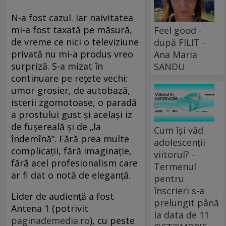
N-a fost cazul. Iar naivitatea
mi-a fost taxată pe măsură,
Feel good -
de vreme ce nici o televiziune
după FILIT -
privată nu mi-a produs vreo
Ana Maria
surpriză. S-a mizat în
SANDU
continuare pe rețete vechi:
umor grosier, de autobază,
isterii zgomotoase, o paradă
a prostului gust și același iz
de fușereală și de „la
Cum își văd
îndemînă”. Fără prea multe
adolescenții
complicații, fără imaginație,
viitorul? -
fără acel profesionalism care
Termenul
ar fi dat o notă de eleganță.
pentru
înscrieri s-a
Lider de audiență a fost
prelungit până
Antena 1 (potrivit
la data de 11
paginademedia.ro
), cu peste