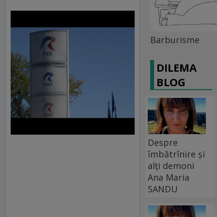
Barburisme
DILEMA
BLOG
Despre
îmbătrînire și
alți demoni
Ana Maria
SANDU