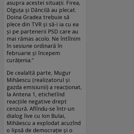
asupra acestei situații. Firea,
Olguța și Dăncilă au plecat.
Doina Gradea trebuie să
plece din TVR și să-i ia cu ea
și pe partenerii PSD care au
mai rămas acolo. Ne întîlnim
în sesiune ordinară în
februarie și începem
curățenia.”
De cealaltă parte, Mugur
Mihăescu (realizatorul și
gazda emisiunii) a reacționat,
la Antena 1, etichetînd
reacțiile negative drept
cenzură. Aflîndu-se într-un
dialog live cu Ion Bulai,
Mihăescu a explodat acuzînd
o lipsă de democrație și o