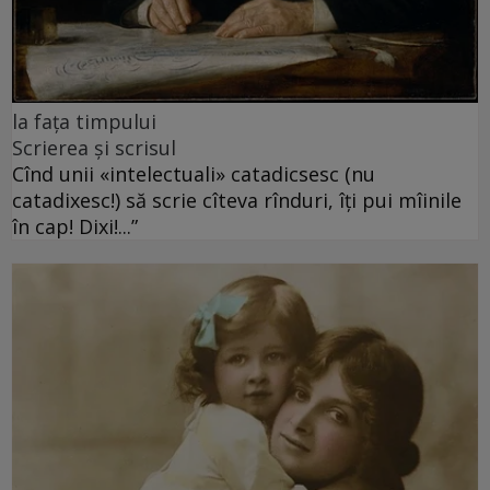
la fața timpului
Scrierea și scrisul
Cînd unii «intelectuali» catadicsesc (nu
catadixesc!) să scrie cîteva rînduri, îți pui mîinile
în cap! Dixi!...”