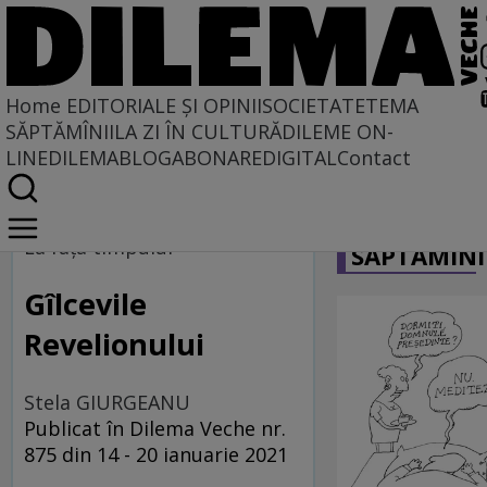
Home
EDITORIALE ȘI OPINII
SOCIETATE
TEMA
SĂPTĂMÎNII
LA ZI ÎN CULTURĂ
DILEME ON-
LINE
DILEMABLOG
ABONARE
DIGITAL
Contact
Home
CARICATU
La fața timpului
La faţa timpului
SĂPTĂMÎNI
Gîlcevile
Revelionului
Stela GIURGEANU
Publicat în Dilema Veche nr.
875 din 14 - 20 ianuarie 2021