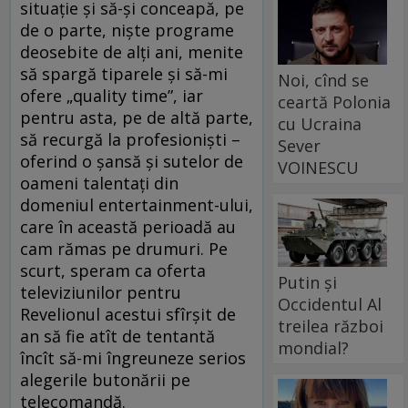
situație și să-și conceapă, pe
de o parte, niște programe
deosebite de alți ani, menite
să spargă tiparele și să-mi
Noi, cînd se
ofere „quality time”, iar
ceartă Polonia
pentru asta, pe de altă parte,
cu Ucraina
să recurgă la profesioniști –
Sever
oferind o șansă și sutelor de
VOINESCU
oameni talentați din
domeniul entertainment-ului,
care în această perioadă au
cam rămas pe drumuri. Pe
scurt, speram ca oferta
Putin și
televiziunilor pentru
Occidentul Al
Revelionul acestui sfîrșit de
treilea război
an să fie atît de tentantă
mondial?
încît să-mi îngreuneze serios
alegerile butonării pe
telecomandă.