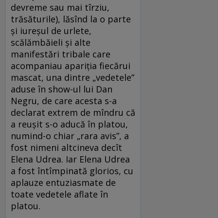
devreme sau mai tîrziu,
trăsăturile), lăsînd la o parte
și iureșul de urlete,
scălămbăieli și alte
manifestări tribale care
acompaniau apariția fiecărui
mascat, una dintre „vedetele”
aduse în show-ul lui Dan
Negru, de care acesta s-a
declarat extrem de mîndru că
a reușit s-o aducă în platou,
numind-o chiar „rara avis”, a
fost nimeni altcineva decît
Elena Udrea. Iar Elena Udrea
a fost întîmpinată glorios, cu
aplauze entuziasmate de
toate vedetele aflate în
platou.