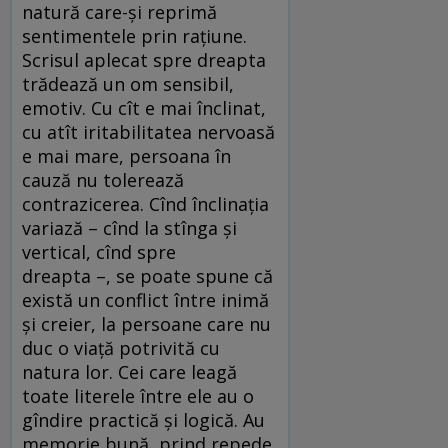
natură care-și reprimă
sentimentele prin rațiune.
Scrisul aplecat spre dreapta
trădează un om sensibil,
emotiv. Cu cît e mai înclinat,
cu atît iritabilitatea nervoasă
e mai mare, persoana în
cauză nu tolerează
contrazicerea. Cînd înclinația
variază – cînd la stînga și
vertical, cînd spre
dreapta –, se poate spune că
există un conflict între inimă
și creier, la persoane care nu
duc o viață potrivită cu
natura lor. Cei care leagă
toate literele între ele au o
gîndire practică și logică. Au
memorie bună, prind repede