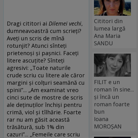
Cititori din
Dragi cititori ai
Dilemei vechi
,
lumea largă
dumneavoastră cum scrieți?
Ana Maria
Aveți un scris de mînă
SANDU
rotunjit? Atunci sînteți
prietenoși și pașnici. Faceți
litere ascuțite? Sînteți
agresivi: „Toate naturile
crude scriu cu litere ale căror
FILIT e un
margini și colțuri seamănă cu
roman în sine...
spinii”... „Am examinat vreo
și încă un
cinci sute de mostre de scris
roman foarte
ale deținuților închiși pentru
bun
crimă, viol și tîlhărie. Foarte
Ioana
rar nu am găsit această
MOROȘAN
trăsătură, sub 1% din
cazuri”... „Femeile care scriu