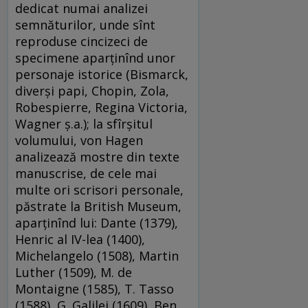
dedicat numai analizei
semnăturilor, unde sînt
reproduse cincizeci de
specimene aparținînd unor
personaje istorice (Bismarck,
diverși papi, Chopin, Zola,
Robespierre, Regina Victoria,
Wagner ș.a.); la sfîrșitul
volumului, von Hagen
analizează mostre din texte
manuscrise, de cele mai
multe ori scrisori personale,
păstrate la British Museum,
aparținînd lui: Dante (1379),
Henric al IV-lea (1400),
Michelangelo (1508), Martin
Luther (1509), M. de
Montaigne (1585), T. Tasso
(1588), G. Galilei (1609), Ben