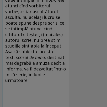
ce se întîmplă în minte/creier
atunci cînd vorbitorul
vorbește, iar ascultătorul
ascultă, nu același lucru se
poate spune despre scris: ce
se întîmplă atunci cînd
cititorul citește și (mai ales)
autorul scrie, nu prea știm,
studiile sînt abia la început.
Așa că subiectul acestui
text,
scrisul de mînă
, destinat
mai degrabă a amuza decît a
informa, va fi dezvoltat într-o
mică serie, în lunile
următoare.