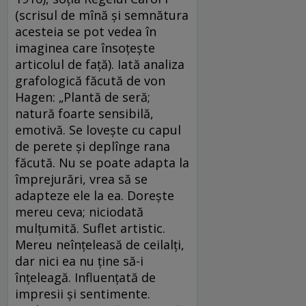
(scrisul de mînă și semnătura
acesteia se pot vedea în
imaginea care însoțește
articolul de față). Iată analiza
grafologică făcută de von
Hagen: „Plantă de seră;
natură foarte sensibilă,
emotivă. Se lovește cu capul
de perete și deplînge rana
făcută. Nu se poate adapta la
împrejurări, vrea să se
adapteze ele la ea. Dorește
mereu ceva; niciodată
mulțumită. Suflet artistic.
Mereu neînțeleasă de ceilalți,
dar nici ea nu ține să-i
înțeleagă. Influențată de
impresii și sentimente.