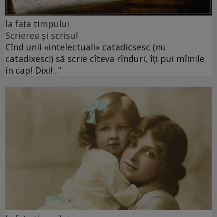
la fața timpului
Scrierea și scrisul
Cînd unii «intelectuali» catadicsesc (nu
catadixesc!) să scrie cîteva rînduri, îți pui mîinile
în cap! Dixi!...”