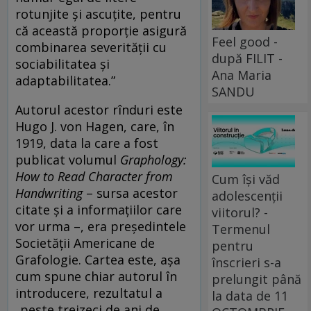
rotunjite și ascuțite, pentru
că această proporție asigură
Feel good -
combinarea severității cu
după FILIT -
sociabilitatea și
Ana Maria
adaptabilitatea.”
SANDU
Autorul acestor rînduri este
Hugo J. von Hagen, care, în
1919, data la care a fost
publicat volumul
Graphology:
How to Read Character from
Cum își văd
Handwriting
– sursa acestor
adolescenții
citate și a informațiilor care
viitorul? -
vor urma –, era președintele
Termenul
Societății Americane de
pentru
Grafologie. Cartea este, așa
înscrieri s-a
cum spune chiar autorul în
prelungit până
introducere, rezultatul a
la data de 11
„peste treizeci de ani de