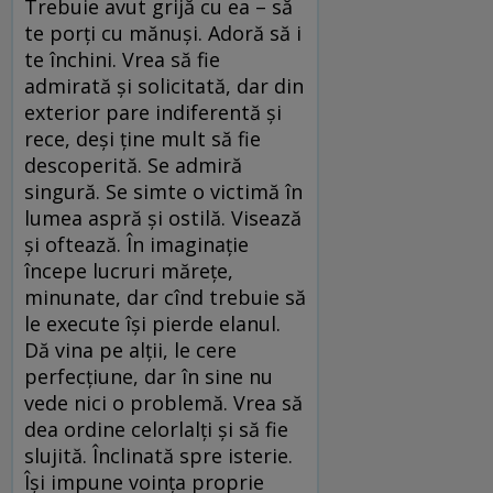
Trebuie avut grijă cu ea – să
te porți cu mănuși. Adoră să i
te închini. Vrea să fie
admirată și solicitată, dar din
exterior pare indiferentă și
rece, deși ține mult să fie
descoperită. Se admiră
singură. Se simte o victimă în
lumea aspră și ostilă. Visează
și oftează. În imaginație
începe lucruri mărețe,
minunate, dar cînd trebuie să
le execute își pierde elanul.
Dă vina pe alții, le cere
perfecțiune, dar în sine nu
vede nici o problemă. Vrea să
dea ordine celorlalți și să fie
slujită. Înclinată spre isterie.
Își impune voința proprie