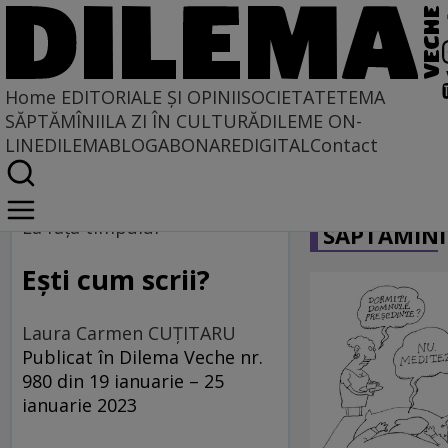
Home
EDITORIALE ȘI OPINII
SOCIETATE
TEMA
SĂPTĂMÎNII
LA ZI ÎN CULTURĂ
DILEME ON-
LINE
DILEMABLOG
ABONARE
DIGITAL
Contact
Home
CARICATU
La fața timpului
La fața timpului
SĂPTĂMÎNI
Ești cum scrii?
Laura Carmen CUȚITARU
Publicat în Dilema Veche nr.
980 din 19 ianuarie – 25
ianuarie 2023