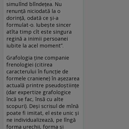
simulînd blîndețea. Nu
renunță niciodată la o
dorință, odată ce și-a
formulat-o. Iubește sincer
atîta timp cît este singura
regină a inimii persoanei
iubite la acel moment”.
Grafologia ține companie
frenologiei (citirea
caracterului în funcție de
formele craniene) în așezarea
actuală printre pseudoștiințe
(dar expertize grafologice
încă se fac, însă cu alte
scopuri). Deși scrisul de mînă
poate fi imitat, el este unic și
ne individualizează, pe lîngă
forma urechii, forma și