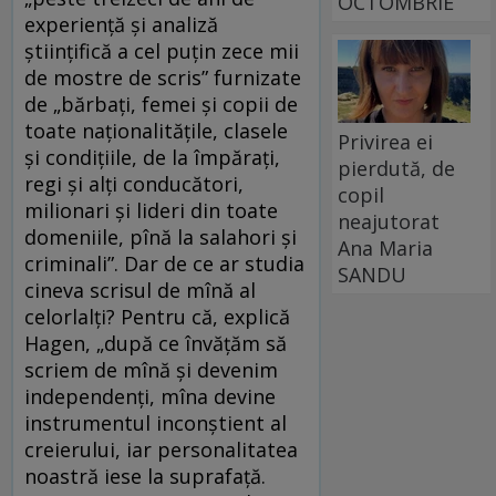
OCTOMBRIE
experiență și analiză
științifică a cel puțin zece mii
de mostre de scris” furnizate
de „bărbați, femei și copii de
toate naționalitățile, clasele
Privirea ei
și condițiile, de la împărați,
pierdută, de
regi și alți conducători,
copil
milionari și lideri din toate
neajutorat
domeniile, pînă la salahori și
Ana Maria
criminali”. Dar de ce ar studia
SANDU
cineva scrisul de mînă al
celorlalți? Pentru că, explică
Hagen, „după ce învățăm să
scriem de mînă și devenim
independenți, mîna devine
instrumentul inconștient al
creierului, iar personalitatea
noastră iese la suprafață.