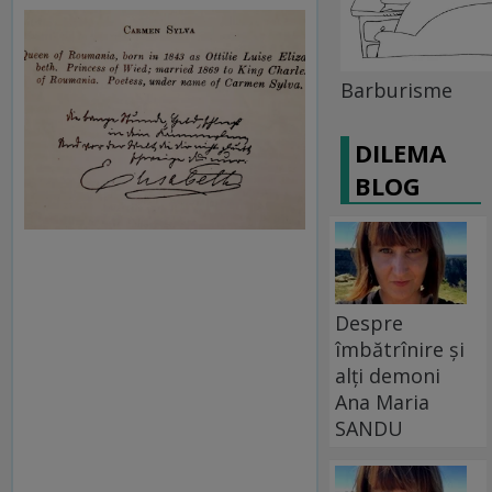
Barburisme
DILEMA
BLOG
Despre
îmbătrînire și
alți demoni
Ana Maria
SANDU