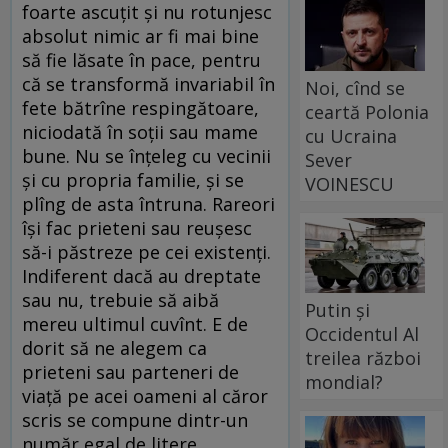
foarte ascuțit și nu rotunjesc
absolut nimic ar fi mai bine
să fie lăsate în pace, pentru
că se transformă invariabil în
Noi, cînd se
fete bătrîne respingătoare,
ceartă Polonia
niciodată în soții sau mame
cu Ucraina
bune. Nu se înțeleg cu vecinii
Sever
și cu propria familie, și se
VOINESCU
plîng de asta întruna. Rareori
își fac prieteni sau reușesc
să-i păstreze pe cei existenți.
Indiferent dacă au dreptate
sau nu, trebuie să aibă
Putin și
mereu ultimul cuvînt. E de
Occidentul Al
dorit să ne alegem ca
treilea război
prieteni sau parteneri de
mondial?
viață pe acei oameni al căror
scris se compune dintr-un
număr egal de litere