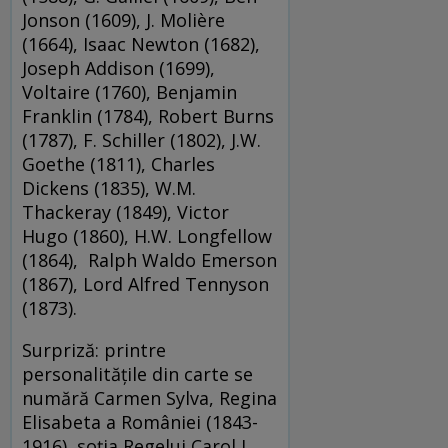
Jonson (1609), J. Molière
(1664), Isaac Newton (1682),
Joseph Addison (1699),
Voltaire (1760), Benjamin
Franklin (1784), Robert Burns
(1787), F. Schiller (1802), J.W.
Goethe (1811), Charles
Dickens (1835), W.M.
Thackeray (1849), Victor
Hugo (1860), H.W. Longfellow
(1864), Ralph Waldo Emerson
(1867), Lord Alfred Tennyson
(1873).
Surpriză: printre
personalitățile din carte se
numără Carmen Sylva, Regina
Elisabeta a României (1843-
1916), soția Regelui Carol I