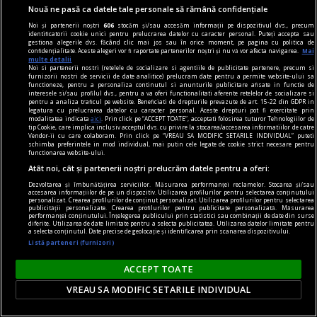
Nouă ne pasă ca datele tale personale să rămână confidențiale
Noi și partenerii noștri
606
stocăm și/sau accesăm informații pe dispozitivul dvs., precum
identificatorii cookie unici pentru prelucrarea datelor cu caracter personal. Puteți accepta sau
gestiona alegerile dvs. făcând clic mai jos sau în orice moment, pe pagina cu politica de
confidențialitate. Aceste alegeri vor fi raportate partenerilor noștri și nu vă vor afecta navigarea.
Mai
multe detalii
Noi si partenerii nostri (retelele de socializare si agentiile de publicitate partenere, precum si
furnizorii nostri de servicii de date analitice) prelucram date pentru a permite website-ului sa
functioneze, pentru a personaliza continutul si anunturile publicitare afisate in functie de
interesele si/sau profilul dvs., pentru a va oferi functionalitati aferente retelelor de socializare si
pentru a analiza traficul pe website. Beneficiati de drepturile prevazute de art. 15-22 din GDPR in
legatura cu prelucrarea datelor cu caracter personal. Aceste drepturi pot fi exercitate prin
modalitatea indicata
aici
. Prin click pe “ACCEPT TOATE”, acceptati folosirea tuturor Tehnologiilor de
tip Cookie, care implica inclusiv acceptul dvs. cu privire la stocarea/accesarea informatiilor de catre
Vendor-ii cu care colaboram. Prin click pe “VREAU SA MODIFIC SETARILE INDIVIDUAL” puteti
schimba preferintele in mod individual, mai putin cele legate de cookie strict necesare pentru
functionarea website-ului.
Atât noi, cât și partenerii noștri prelucrăm datele pentru a oferi:
Dezvoltarea și îmbunătățirea serviciilor. Măsurarea performanței reclamelor. Stocarea și/sau
accesarea informațiilor de pe un dispozitiv. Utilizarea profilurilor pentru selectarea conținutului
personalizat. Crearea profilurilor de conținut personalizat. Utilizarea profilurilor pentru selectarea
la fața timpului
publicității personalizate. Crearea profilurilor pentru publicitate personalizată. Măsurarea
performanței conținutului. Înțelegerea publicului prin statistici sau combinații de date din surse
Radu Paraschivescu. Portret sumar
diferite. Utilizarea de date limitate pentru a selecta publicitatea. Utilizarea datelor limitate pentru
a selecta conținutul. Date precise de geolocație și identificarea prin scanarea dispozitivului.
Cărţile lui Radu Paraschivescu sînt mărturia unei
Listă parteneri (furnizori)
curiozităţi insaţiabile, a unui umor inefabil şi a
ACCEPT TOATE
unei verve torenţiale.
VREAU SA MODIFIC SETARILE INDIVIDUAL