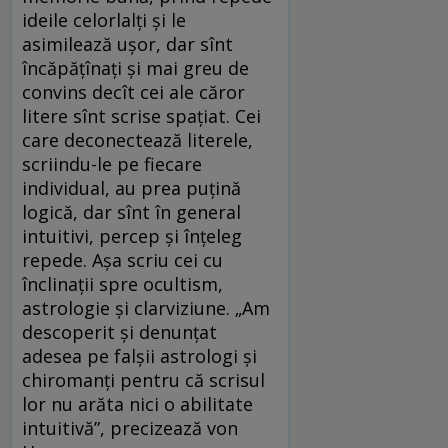
ideile celorlalți și le
asimilează ușor, dar sînt
încăpățînați și mai greu de
convins decît cei ale căror
litere sînt scrise spațiat. Cei
care deconectează literele,
scriindu-le pe fiecare
individual, au prea puțină
logică, dar sînt în general
intuitivi, percep și înțeleg
repede. Așa scriu cei cu
înclinații spre ocultism,
astrologie și clarviziune. „Am
descoperit și denunțat
adesea pe falșii astrologi și
chiromanți pentru că scrisul
lor nu arăta nici o abilitate
intuitivă”, precizează von