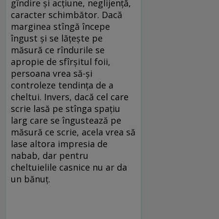
gîndire și acțiune, neglijență,
caracter schimbător. Dacă
marginea stîngă începe
îngust și se lățește pe
măsură ce rîndurile se
apropie de sfîrșitul foii,
persoana vrea să-și
controleze tendința de a
cheltui. Invers, dacă cel care
scrie lasă pe stînga spațiu
larg care se îngustează pe
măsură ce scrie, acela vrea să
lase altora impresia de
nabab, dar pentru
cheltuielile casnice nu ar da
un bănuț.