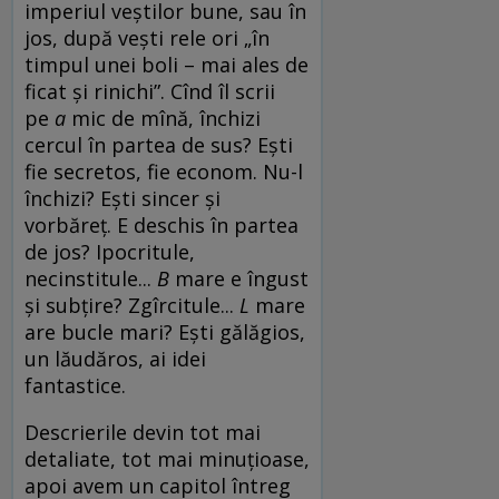
imperiul veștilor bune, sau în
jos, după vești rele ori „în
timpul unei boli – mai ales de
ficat și rinichi”. Cînd îl scrii
pe
a
mic de mînă, închizi
cercul în partea de sus? Ești
fie secretos, fie econom. Nu-l
închizi? Ești sincer și
vorbăreț. E deschis în partea
de jos? Ipocritule,
necinstitule...
B
mare e îngust
și subțire? Zgîrcitule...
L
mare
are bucle mari? Ești gălăgios,
un lăudăros, ai idei
fantastice.
Descrierile devin tot mai
detaliate, tot mai minuțioase,
apoi avem un capitol întreg