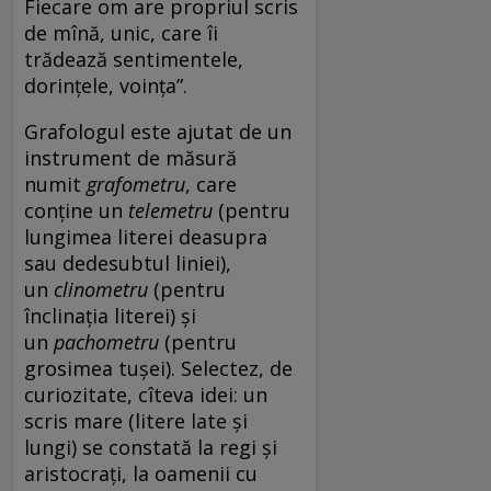
Fiecare om are propriul scris
de mînă, unic, care îi
trădează sentimentele,
dorințele, voința”.
Grafologul este ajutat de un
instrument de măsură
numit
grafometru
, care
conține un
telemetru
(pentru
lungimea literei deasupra
sau dedesubtul liniei),
un
clinometru
(pentru
înclinația literei) și
un
pachometru
(pentru
grosimea tușei). Selectez, de
curiozitate, cîteva idei: un
scris mare (litere late și
lungi) se constată la regi și
aristocrați, la oamenii cu