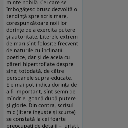
minte nobilă. Cei care se
îmbogățesc brusc dezvoltă o
tendință spre scris mare,
corespunzătoare noii lor
dorințe de a exercita putere
și autoritate. Literele extrem
de mari sînt folosite frecvent
de naturile cu înclinații
poetice, dar și de aceia cu
păreri hipertrofiate despre
sine; totodată, de către
persoanele supra-educate.
Ele mai pot indica dorința de
a fi important, sînt semn de
mîndrie, goană după putere
și glorie. Din contra, scrisul
mic (litere înguste și scurte)
se constată la cei foarte
preocupați de detalii – juriști,