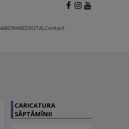
G
ABONARE
DIGITAL
Contact
CARICATURA
SĂPTĂMÎNII