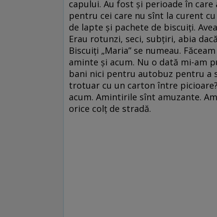
capului. Au fost și perioade în car
pentru cei care nu sînt la curent c
de lapte și pachete de biscuiți. Ave
Erau rotunzi, seci, subțiri, abia dac
Biscuiți „Maria” se numeau. Făceam 
aminte și acum. Nu o dată mi-am p
bani nici pentru autobuz pentru a s
trotuar cu un carton între picioare?
acum. Amintirile sînt amuzante. A
orice colț de stradă.