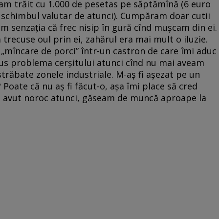
e am trăit cu 1.000 de pesetas pe săptămînă (6 euro
u schimbul valutar de atunci). Cumpăram doar cutii
am senzația că frec nisip în gură cînd mușcam din ei.
ă trecuse oul prin ei, zahărul era mai mult o iluzie.
„mîncare de porci” într-un castron de care îmi aduc
us problema cerșitului atunci cînd nu mai aveam
trăbate zonele industriale. M-aș fi așezat pe un
 Poate că nu aș fi făcut-o, așa îmi place să cred
m avut noroc atunci, găseam de muncă aproape la