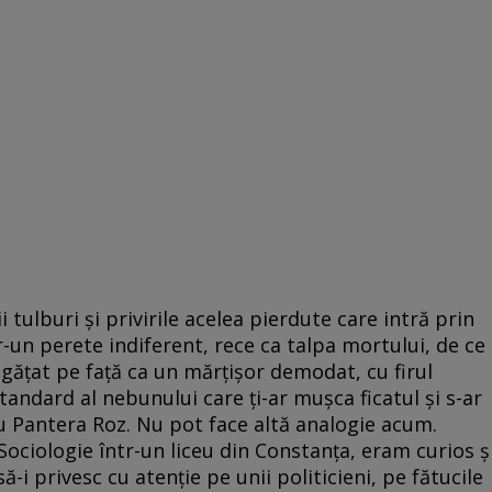
 tulburi și privirile acelea pierdute care intră prin
tr-un perete indiferent, rece ca talpa mortului, de ce
gățat pe față ca un mărțișor demodat, cu firul
standard al nebunului care ți-ar mușca ficatul și s-ar
u Pantera Roz. Nu pot face altă analogie acum.
ciologie într-un liceu din Constanța, eram curios ș
-i privesc cu atenție pe unii politicieni, pe fătucile