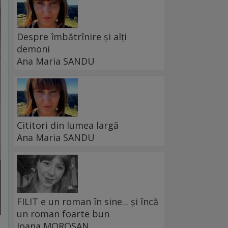
Despre îmbătrînire și alți
demoni
Ana Maria SANDU
Cititori din lumea largă
Ana Maria SANDU
FILIT e un roman în sine... și încă
un roman foarte bun
Ioana MOROȘAN