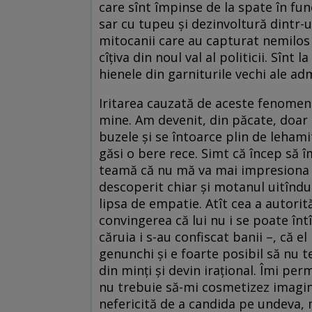
care sînt împinse de la spate în func
sar cu tupeu și dezinvoltură dintr-u
mitocanii care au capturat nemilos s
cîțiva din noul val al politicii. Sînt 
hienele din garniturile vechi ale adm
Iritarea cauzată de aceste fenome
mine. Am devenit, din păcate, doar 
buzele și se întoarce plin de lehami
găsi o bere rece. Simt că încep să 
teamă că nu mă va mai impresiona n
descoperit chiar și motanul uitîndu
lipsa de empatie. Atît cea a autorită
convingerea că lui nu i se poate înt
căruia i s-au confiscat banii –, că e
genunchi și e foarte posibil să nu 
din minți și devin irațional. Îmi per
nu trebuie să-mi cosmetizez imagine
nefericită de a candida pe undeva, mă