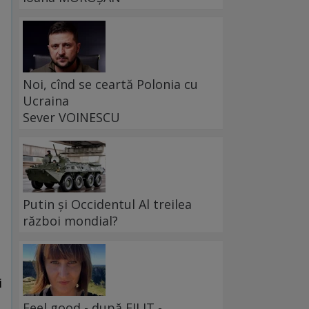
Noi, cînd se ceartă Polonia cu
Ucraina
Sever VOINESCU
Putin și Occidentul Al treilea
război mondial?
i
Feel good - după FILIT -