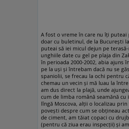
A fost o vreme în care nu îți puteai
doar cu buletinul, de la București l
puteai să iei micul dejun pe terasă-n
unghiile date cu gel pe plaja din Z
în perioada 2000-2002, abia ajuns 
pe la uși și întrebam dacă nu se gă
spaniolii, se frecau la ochi pentru 
chemau un vecin și mă luau la între
am dus direct la plajă, unde ajungea
cum de limba română seamănă cu ita
lîngă Moscova, alții o localizau pr
povești despre cum se obțineau act
de ciment, am tăiat copaci cu drujb
(pentru că ziua erau inspecții) și am