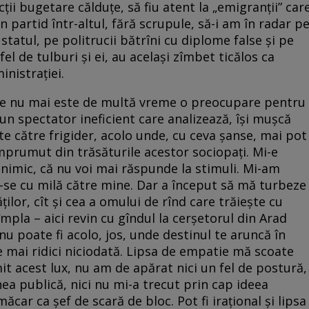
ții bugetare călduțe, să fiu atent la „emigranții” car
n partid într-altul, fără scrupule, să-i am în radar p
tatul, pe politrucii bătrîni cu diplome false și pe
la fel de tulburi și ei, au același zîmbet ticălos ca
inistrației.
ne nu mai este de multă vreme o preocupare pentru
un spectator ineficient care analizează, își mușcă
te către frigider, acolo unde, cu ceva șanse, mai pot
împrumut din trăsăturile acestor sociopați. Mi-e
imic, că nu voi mai răspunde la stimuli. Mi-am
-se cu milă către mine. Dar a început să mă turbeze
ților, cît și cea a omului de rînd care trăiește cu
împla – aici revin cu gîndul la cerșetorul din Arad
l nu poate fi acolo, jos, unde destinul te aruncă în
te mai ridici niciodată. Lipsa de empatie mă scoate
mit acest lux, nu am de apărat nici un fel de postură,
a publică, nici nu mi-a trecut prin cap ideea
car ca șef de scară de bloc. Pot fi irațional și lipsa