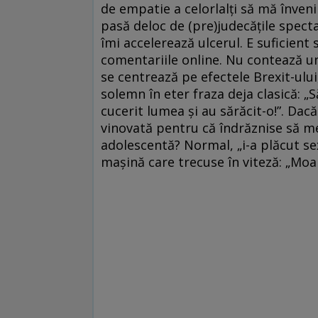
de empatie a celorlalți să mă învenin
pasă deloc de (pre)judecățile specta
îmi accelerează ulcerul. E suficient
comentariile online. Nu contează un
se centrează pe efectele Brexit-ulu
solemn în eter fraza deja clasică: „S
cucerit lumea și au sărăcit-o!”. Dac
vinovată pentru că îndrăznise să me
adolescentă? Normal, „i-a plăcut sex
mașină care trecuse în viteză: „Moar