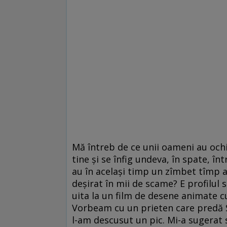
Mă întreb de ce unii oameni au ochii
tine și se înfig undeva, în spate, în
au în același timp un zîmbet tîmp a
deșirat în mii de scame? E profilul 
uita la un film de desene animate c
Vorbeam cu un prieten care predă So
l-am descusut un pic. Mi-a sugerat să