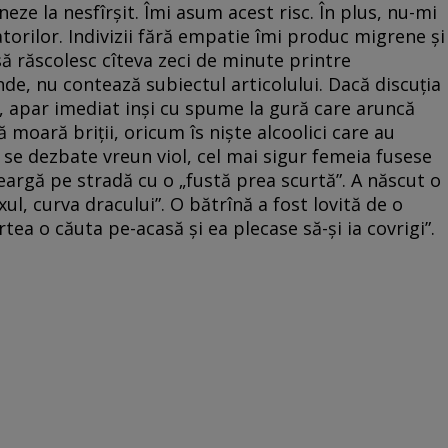
eze la nesfîrșit. Îmi asum acest risc. În plus, nu-mi
torilor. Indivizii fără empatie îmi produc migrene și
 să răscolesc cîteva zeci de minute printre
de, nu contează subiectul articolului. Dacă discuția
i, apar imediat inși cu spume la gură care aruncă
ă moară briții, oricum îs niște alcoolici care au
ă se dezbate vreun viol, cel mai sigur femeia fusese
argă pe stradă cu o „fustă prea scurtă”. A născut o
ul, curva dracului”. O bătrînă a fost lovită de o
tea o căuta pe-acasă și ea plecase să-și ia covrigi”.