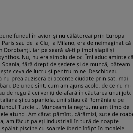
 pune fundul în avion și nu călătoreai prin Europa
a Paris sau de la Cluj la Milano, era de neimaginat că
 Dorobanți, iar pe seară să-ți plimbi șlapii și
akynthos. Nu, nu era simplu deloc. Îmi aduc aminte c
în Spania, fără drept de ședere și de muncă, băteam
sește ceva de lucru și pentru mine. Deschideau
că nu prea auziseră ei accente ciudate prin sat, mai
bări. De unde sînt, cum am ajuns acolo, de ce nu m-
u de regulă cei veniți de-afară în căutarea unui job,
liana și cu spaniola, unii știau că România e pe
in fundul Turciei… Munceam la negru, nu am timp de
ele atunci. Am cărat pămînt, cărămizi, sute de roab
a, am făcut paleți industriali în tură de noapte
 spălat piscine cu soarele iberic înfipt în moalele