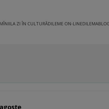
MÎNII
LA ZI ÎN CULTURĂ
DILEME ON-LINE
DILEMABLO
ragoste