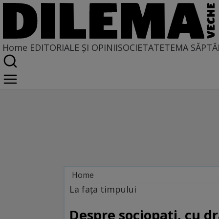
Home
EDITORIALE ȘI OPINII
SOCIETATE
TEMA SĂPTĂ
Home
La fața timpului
La faţa timpului
Despre sociopați, cu d