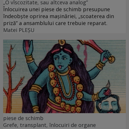
„O vîscozitate, sau altceva analog”
Înlocuirea unei piese de schimb presupune
îndeobște oprirea mașinăriei, „scoaterea din
priză” a ansamblului care trebuie reparat.
Matei PLEŞU
piese de schimb
Grefe, transplant, înlocuiri de organe