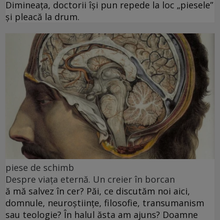
Dimineața, doctorii își pun repede la loc „piesele”
și pleacă la drum.
piese de schimb
Despre viața eternă. Un creier în borcan
ă mă salvez în cer? Păi, ce discutăm noi aici,
domnule, neuroștiințe, filosofie, transumanism
sau teologie? În halul ăsta am ajuns? Doamne