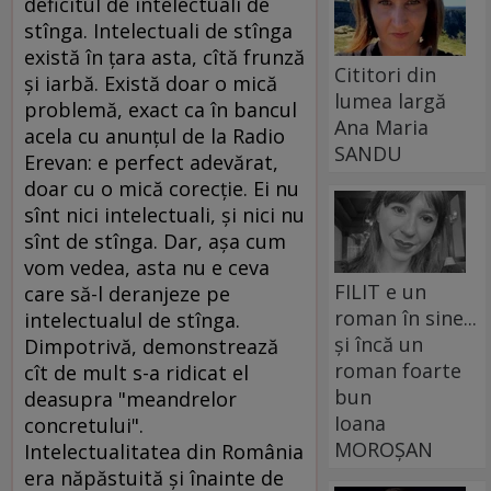
deficitul de intelectuali de
stînga. Intelectuali de stînga
există în ţara asta, cîtă frunză
Cititori din
şi iarbă. Există doar o mică
lumea largă
problemă, exact ca în bancul
Ana Maria
acela cu anunţul de la Radio
SANDU
Erevan: e perfect adevărat,
doar cu o mică corecţie. Ei nu
sînt nici intelectuali, şi nici nu
sînt de stînga. Dar, aşa cum
vom vedea, asta nu e ceva
FILIT e un
care să-l deranjeze pe
roman în sine...
intelectualul de stînga.
și încă un
Dimpotrivă, demonstrează
roman foarte
cît de mult s-a ridicat el
bun
deasupra "meandrelor
Ioana
concretului".
MOROȘAN
Intelectualitatea din România
era năpăstuită şi înainte de