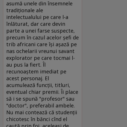
asumă unele din însemnele
tradiţionale ale
intelectualului pe care l-a
înlăturat, dar care devin
parte a unei farse suspecte,
precum în cazul acelor şefi de
trib africani care îşi aşază pe
nas ochelarii vreunui savant
explorator pe care tocmai l-
au pus la fiert. Îl
recunoaştem imediat pe
acest personaj. El
acumulează funcţii, titluri,
eventual chiar premii. Îi place
să i se spună "profesor" sau
"doctor", preferabil ambele.
Nu mai contează că studenţii
chicotesc în bănci cînd el
caută prin foi, aceleaşi de