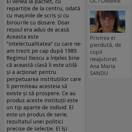
OCTOMBRIE
El venea la pachet, cu
repartiţie de la centru, odată
cu maşinile de scris şi cu
birourile cu dosare. Doar
reşoul era adus de acasă.
Aceasta este
Privirea ei
"intelectualitatea" cu care ne-
pierdută, de
am trezit pe cap după 1989.
copil
Regimul Iliescu a înţeles bine
neajutorat
că această clasă îi este utilă
Ana Maria
şi a acţionat pentru
SANDU
perpetuarea instituţiilor care
îi permiteau acesteia să
existe şi să prospere. Ce au
produs aceste instituţii este
un tip aparte de individ. El
este un produs de serie,
rezultatul unei politici
precise de selecţie. El îşi