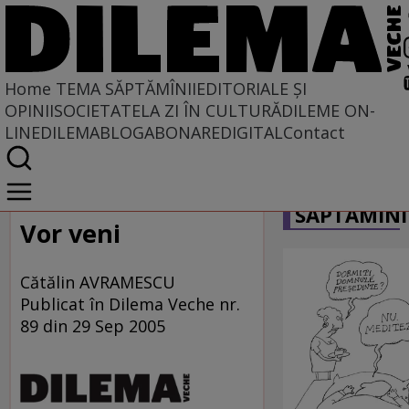
Home
TEMA SĂPTĂMÎNII
EDITORIALE ȘI
OPINII
SOCIETATE
LA ZI ÎN CULTURĂ
DILEME ON-
LINE
DILEMABLOG
ABONARE
DIGITAL
Contact
Home
CARICATU
Tema săptămînii
SĂPTĂMÎNI
Vor veni
Cătălin AVRAMESCU
Publicat în Dilema Veche nr.
89 din 29 Sep 2005