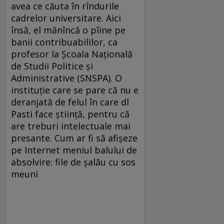
avea ce căuta în rîndurile
cadrelor universitare. Aici
însă, el mănîncă o pîine pe
banii contribuabililor, ca
profesor la Şcoala Naţională
de Studii Politice şi
Administrative (SNSPA). O
instituţie care se pare că nu e
deranjată de felul în care dl
Pasti face ştiinţă, pentru că
are treburi intelectuale mai
presante. Cum ar fi să afişeze
pe Internet meniul balului de
absolvire: file de şalău cu sos
meuni