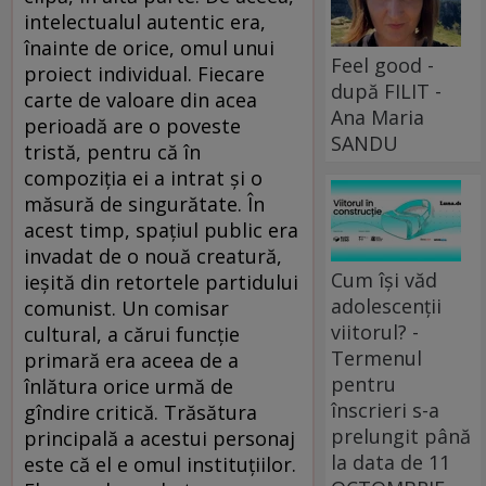
intelectualul autentic era,
înainte de orice, omul unui
Feel good -
proiect individual. Fiecare
după FILIT -
carte de valoare din acea
Ana Maria
perioadă are o poveste
SANDU
tristă, pentru că în
compoziţia ei a intrat şi o
măsură de singurătate. În
acest timp, spaţiul public era
invadat de o nouă creatură,
Cum își văd
ieşită din retortele partidului
adolescenții
comunist. Un comisar
viitorul? -
cultural, a cărui funcţie
Termenul
primară era aceea de a
pentru
înlătura orice urmă de
înscrieri s-a
gîndire critică. Trăsătura
prelungit până
principală a acestui personaj
la data de 11
este că el e omul instituţiilor.