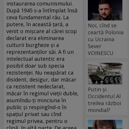
instaurarea comunismului.
După 1945 s-a întîmplat însă
ceva fundamental rău. La
putere, în această ţară, a
Noi, cînd se
venit o mişcare al cărei scop
ceartă Polonia
declarat era eliminarea
cu Ucraina
culturii burgheze şi a
Sever
reprezentanţilor săi. A fi un
VOINESCU
intelectual autentic era
posibil doar sub specia
rezistenţei. Nu neapărat ca
disident, desigur, dar măcar
ca rezistent nedeclarat,
Putin și
măcar în regimul vieţii duble,
Occidentul Al
asumîndu-ţi minciuna în
treilea război
public şi respingînd-o în
mondial?
spaţiul privat sau cînd
regimul privea, pentru o
clipă, în altă parte. De aceea,