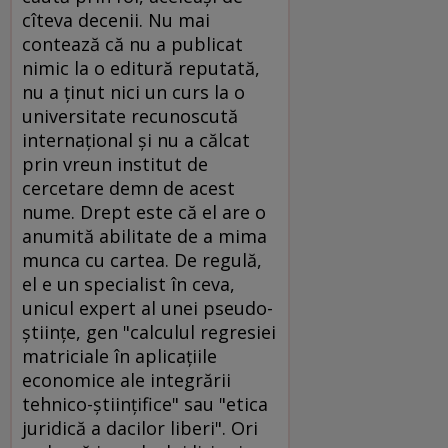
cîteva decenii. Nu mai
contează că nu a publicat
nimic la o editură reputată,
nu a ţinut nici un curs la o
universitate recunoscută
internaţional şi nu a călcat
prin vreun institut de
cercetare demn de acest
nume. Drept este că el are o
anumită abilitate de a mima
munca cu cartea. De regulă,
el e un specialist în ceva,
unicul expert al unei pseudo-
ştiinţe, gen "calculul regresiei
matriciale în aplicaţiile
economice ale integrării
tehnico-ştiinţifice" sau "etica
juridică a dacilor liberi". Ori