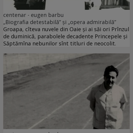
centenar - eugen barbu
„Biografia detestabilă” și „opera admirabilă”
Groapa, cîteva nuvele din Oaie și ai săi ori Prînzul
de duminică, parabolele decadente Princepele și
Săptămîna nebunilor sînt titluri de neocolit.