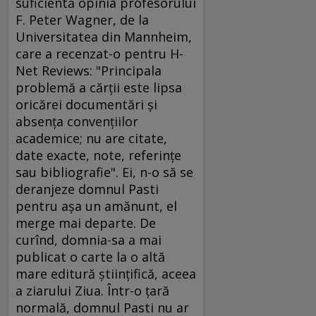
suficientă opinia profesorului
F. Peter Wagner, de la
Universitatea din Mannheim,
care a recenzat-o pentru H-
Net Reviews: "Principala
problemă a cărţii este lipsa
oricărei documentări şi
absenţa convenţiilor
academice; nu are citate,
date exacte, note, referinţe
sau bibliografie". Ei, n-o să se
deranjeze domnul Pasti
pentru aşa un amănunt, el
merge mai departe. De
curînd, domnia-sa a mai
publicat o carte la o altă
mare editură ştiinţifică, aceea
a ziarului Ziua. Într-o ţară
normală, domnul Pasti nu ar