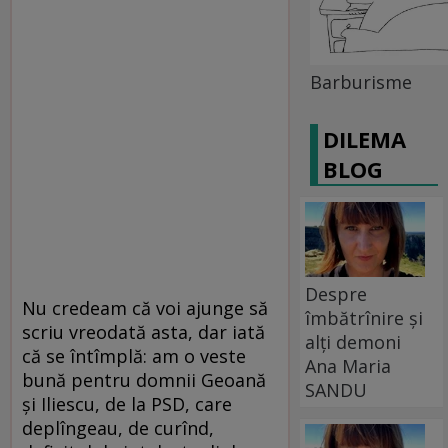
Barburisme
DILEMA
BLOG
Despre
Nu credeam că voi ajunge să
îmbătrînire și
scriu vreodată asta, dar iată
alți demoni
că se întîmplă: am o veste
Ana Maria
bună pentru domnii Geoană
SANDU
şi Iliescu, de la PSD, care
deplîngeau, de curînd,