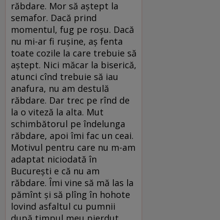
răbdare. Mor să aştept la
semafor. Dacă prind
momentul, fug pe roşu. Dacă
nu mi-ar fi ruşine, aş fenta
toate cozile la care trebuie să
aştept. Nici măcar la biserică,
atunci cînd trebuie să iau
anafura, nu am destulă
răbdare. Dar trec pe rînd de
la o viteză la alta. Mut
schimbătorul pe îndelunga
răbdare, apoi îmi fac un ceai.
Motivul pentru care nu m-am
adaptat niciodată în
Bucureşti e că nu am
răbdare. Îmi vine să mă las la
pămînt şi să plîng în hohote
lovind asfaltul cu pumnii
după timpul meu pierdut,