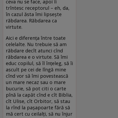
ceva nu se face, apoi îi
trîntesc receptorul – eh, da,
în cazul ăsta îmi lipseşte
răbdarea. Răbdarea ca
virtute.
Aici e diferenţa între toate
celelalte. Nu trebuie să am
răbdare decît atunci cînd
răbdarea e o virtute. Să îmi
educ copilul, să îl înţeleg, să îi
ascult pe cei de lîngă mine
cînd vor să îmi povestească
un mare necaz sau o mare
bucurie, să pot citi o carte
pînă la capăt cînd e cît Biblia,
cît Ulise, cît Orbitor, să stau
la rînd la paşapoarte fără să
mă cert cu ceilalţi, să nu înjur