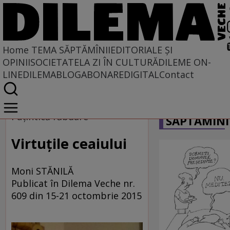
Home
TEMA SĂPTĂMÎNII
EDITORIALE ȘI
OPINII
SOCIETATE
LA ZI ÎN CULTURĂ
DILEME ON-
LINE
DILEMABLOG
ABONARE
DIGITAL
Contact
Home
CARICATU
Tema săptămînii
Puțintică răbdare
SĂPTĂMÎNI
Virtuțile ceaiului
Moni STĂNILĂ
Publicat în Dilema Veche nr.
609 din 15-21 octombrie 2015