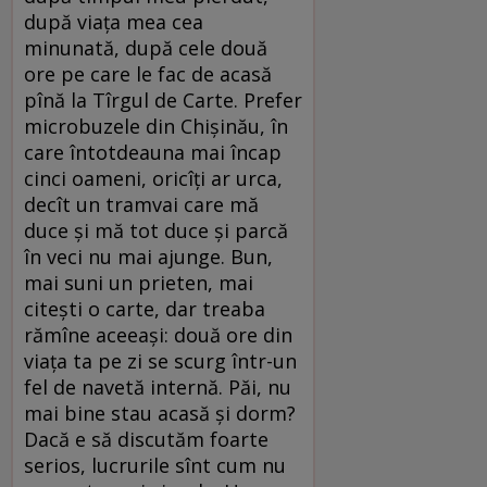
după viaţa mea cea
minunată, după cele două
ore pe care le fac de acasă
pînă la Tîrgul de Carte. Prefer
microbuzele din Chişinău, în
care întotdeauna mai încap
cinci oameni, oricîţi ar urca,
decît un tramvai care mă
duce şi mă tot duce şi parcă
în veci nu mai ajunge. Bun,
mai suni un prieten, mai
citeşti o carte, dar treaba
rămîne aceeaşi: două ore din
viaţa ta pe zi se scurg într-un
fel de navetă internă. Păi, nu
mai bine stau acasă şi dorm?
Dacă e să discutăm foarte
serios, lucrurile sînt cum nu