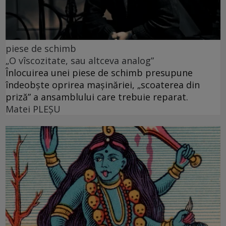
piese de schimb
„O vîscozitate, sau altceva analog”
Înlocuirea unei piese de schimb presupune
îndeobște oprirea mașinăriei, „scoaterea din
priză” a ansamblului care trebuie reparat.
Matei PLEŞU