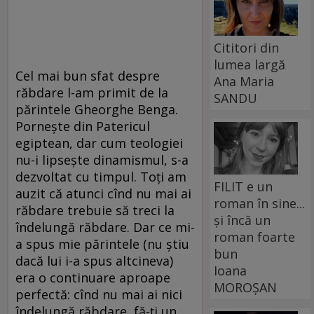
Cititori din
lumea largă
Cel mai bun sfat despre
Ana Maria
răbdare l-am primit de la
SANDU
părintele Gheorghe Benga.
Porneşte din Patericul
egiptean, dar cum teologiei
nu-i lipseşte dinamismul, s-a
dezvoltat cu timpul. Toţi am
FILIT e un
auzit că atunci cînd nu mai ai
roman în sine...
răbdare trebuie să treci la
și încă un
îndelungă răbdare. Dar ce mi-
roman foarte
a spus mie părintele (nu ştiu
bun
dacă lui i-a spus altcineva)
Ioana
era o continuare aproape
MOROȘAN
perfectă: cînd nu mai ai nici
îndelungă răbdare, fă-ţi un