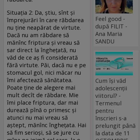
Situaţia 2: Da, ştiu, sînt şi
Feel good -
împrejurări în care răbdarea
după FILIT -
nu ţine neapărat de virtute.
Ana Maria
Dacă nu am răbdare să
SANDU
mănînc friptura şi vreau să
sar direct la îngheţată, nu
văd de ce aş fi considerată
fără virtute. Păi, dacă nu e pe
stomacul gol, nici măcar nu
îmi afectează sănătatea.
Cum își văd
Poate ţine de alegere mai
adolescenții
mult decît de răbdare. Mie
viitorul? -
îmi place friptura, dar mai
Termenul
durează pînă o primesc şi
pentru
atunci nu mai vreau să
înscrieri s-a
aştept, mănînc îngheţata. Hai
prelungit până
să fim serioşi, să se jure cu
la data de 11
mîna pe inimă cel care, la o