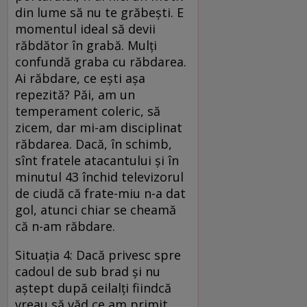
din lume să nu te grăbeşti. E
momentul ideal să devii
răbdător în grabă. Mulţi
confundă graba cu răbdarea.
Ai răbdare, ce eşti aşa
repezită? Păi, am un
temperament coleric, să
zicem, dar mi-am disciplinat
răbdarea. Dacă, în schimb,
sînt fratele atacantului şi în
minutul 43 închid televizorul
de ciudă că frate-miu n-a dat
gol, atunci chiar se cheamă
că n-am răbdare.
Situaţia 4: Dacă privesc spre
cadoul de sub brad şi nu
aştept după ceilalţi fiindcă
vreau să văd ce am primit,