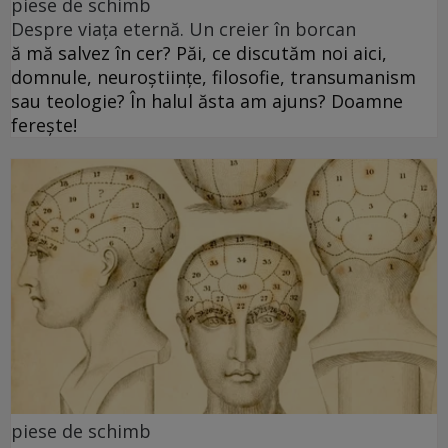
piese de schimb
Despre viața eternă. Un creier în borcan
ă mă salvez în cer? Păi, ce discutăm noi aici,
domnule, neuroștiințe, filosofie, transumanism
sau teologie? În halul ăsta am ajuns? Doamne
ferește!
piese de schimb