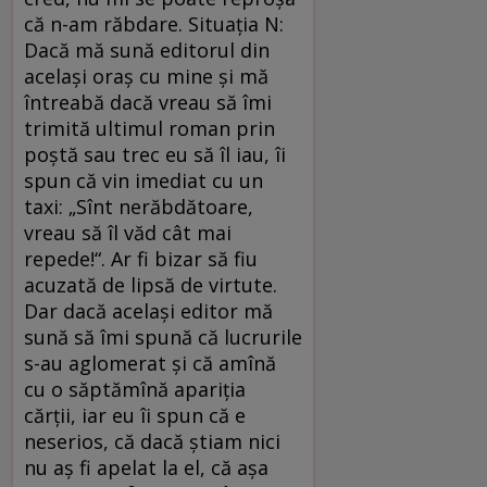
că n-am răbdare. Situaţia N:
Dacă mă sună editorul din
acelaşi oraş cu mine şi mă
întreabă dacă vreau să îmi
trimită ultimul roman prin
poştă sau trec eu să îl iau, îi
spun că vin imediat cu un
taxi: „Sînt nerăbdătoare,
vreau să îl văd cât mai
repede!“. Ar fi bizar să fiu
acuzată de lipsă de virtute.
Dar dacă acelaşi editor mă
sună să îmi spună că lucrurile
s-au aglomerat şi că amînă
cu o săptămînă apariţia
cărţii, iar eu îi spun că e
neserios, că dacă ştiam nici
nu aş fi apelat la el, că aşa