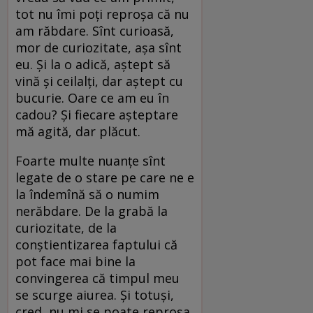
tot nu îmi poţi reproşa că nu
am răbdare. Sînt curioasă,
mor de curiozitate, aşa sînt
eu. Şi la o adică, aştept să
vină şi ceilalţi, dar aştept cu
bucurie. Oare ce am eu în
cadou? Şi fiecare aşteptare
mă agită, dar plăcut.
Foarte multe nuanţe sînt
legate de o stare pe care ne e
la îndemînă să o numim
nerăbdare. De la grabă la
curiozitate, de la
conştientizarea faptului că
pot face mai bine la
convingerea că timpul meu
se scurge aiurea. Şi totuşi,
cred, nu mi se poate reproşa