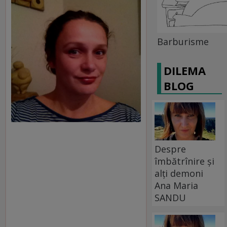
Barburisme
DILEMA
BLOG
Despre
îmbătrînire și
alți demoni
Ana Maria
SANDU