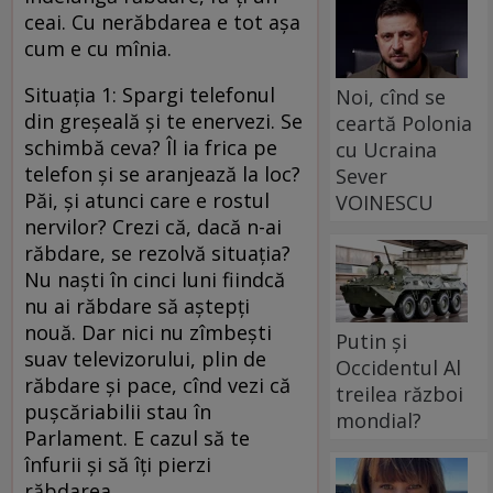
ceai. Cu nerăbdarea e tot aşa
cum e cu mînia.
Situaţia 1: Spargi telefonul
Noi, cînd se
din greşeală şi te enervezi. Se
ceartă Polonia
schimbă ceva? Îl ia frica pe
cu Ucraina
telefon şi se aranjează la loc?
Sever
Păi, şi atunci care e rostul
VOINESCU
nervilor? Crezi că, dacă n-ai
răbdare, se rezolvă situaţia?
Nu naşti în cinci luni fiindcă
nu ai răbdare să aştepţi
nouă. Dar nici nu zîmbeşti
Putin și
suav televizorului, plin de
Occidentul Al
răbdare şi pace, cînd vezi că
treilea război
puşcăriabilii stau în
mondial?
Parlament. E cazul să te
înfurii şi să îţi pierzi
răbdarea.