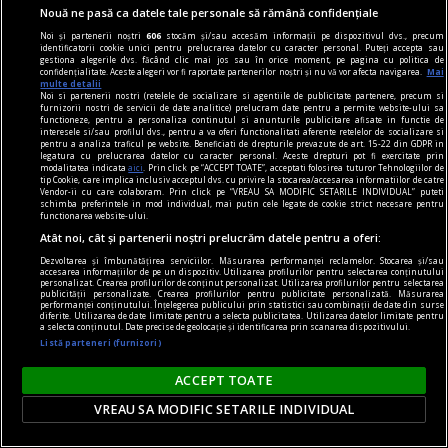
dalí
Nouă ne pasă ca datele tale personale să rămână confidențiale
„Bucureștiul reflectă perfect genul de om care a
Noi și partenerii noștri
606
stocăm și/sau accesăm informații pe dispozitivul dvs., precum
identificatorii cookie unici pentru prelucrarea datelor cu caracter personal. Puteți accepta sau
fost Dalí“ interviu cu Jasmine MERLI, curatorul
gestiona alegerile dvs. făcând clic mai jos sau în orice moment, pe pagina cu politica de
confidențialitate. Aceste alegeri vor fi raportate partenerilor noștri și nu vă vor afecta navigarea.
Mai
expoziției „Universului lui Salvador Dalí“ deschisă
multe detalii
Noi si partenerii nostri (retelele de socializare si agentiile de publicitate partenere, precum si
la ARCUB
furnizorii nostri de servicii de date analitice) prelucram date pentru a permite website-ului sa
functioneze, pentru a personaliza continutul si anunturile publicitare afisate in functie de
Însă, mai presus de orice, noi sperăm că vizita o
interesele si/sau profilul dvs., pentru a va oferi functionalitati aferente retelelor de socializare si
pentru a analiza traficul pe website. Beneficiati de drepturile prevazute de art. 15-22 din GDPR in
să le facă pur și simplu plăcere.
legatura cu prelucrarea datelor cu caracter personal. Aceste drepturi pot fi exercitate prin
modalitatea indicata
aici
. Prin click pe “ACCEPT TOATE”, acceptati folosirea tuturor Tehnologiilor de
Sever VOINESCU
tip Cookie, care implica inclusiv acceptul dvs. cu privire la stocarea/accesarea informatiilor de catre
Vendor-ii cu care colaboram. Prin click pe “VREAU SA MODIFIC SETARILE INDIVIDUAL” puteti
schimba preferintele in mod individual, mai putin cele legate de cookie strict necesare pentru
functionarea website-ului.
Atât noi, cât și partenerii noștri prelucrăm datele pentru a oferi:
Dezvoltarea și îmbunătățirea serviciilor. Măsurarea performanței reclamelor. Stocarea și/sau
accesarea informațiilor de pe un dispozitiv. Utilizarea profilurilor pentru selectarea conținutului
personalizat. Crearea profilurilor de conținut personalizat. Utilizarea profilurilor pentru selectarea
publicității personalizate. Crearea profilurilor pentru publicitate personalizată. Măsurarea
performanței conținutului. Înțelegerea publicului prin statistici sau combinații de date din surse
diferite. Utilizarea de date limitate pentru a selecta publicitatea. Utilizarea datelor limitate pentru
a selecta conținutul. Date precise de geolocație și identificarea prin scanarea dispozitivului.
Listă parteneri (furnizori)
ACCEPT TOATE
VREAU SA MODIFIC SETARILE INDIVIDUAL