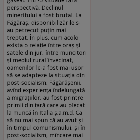
găseau într-o situaţie fără
perspectivă. Declinul
mineritului a fost brutal. La
Făgăraş, disponibilizările s-
au petrecut puţin mai
treptat. În plus, cum acolo
exista o relaţie între oraş şi
satele din jur, între muncitori
şi mediul rural învecinat,
oamenilor le-a fost mai uşor
să se adapteze la situaţia din
post-socialism. Făgărăşenii,
avînd experienţa îndelungată
a migraţiilor, au fost printre
primii din ţară care au plecat
la muncă în Italia ş.a.m.d. Ca
să nu mai spun că au avut şi
în timpul comunismului, şi în
post-socialism, mîncare mai