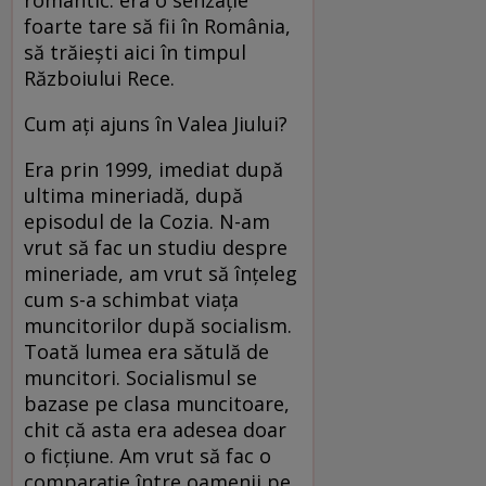
romantic: era o senzaţie
foarte tare să fii în România,
să trăieşti aici în timpul
Războiului Rece.
Cum aţi ajuns în Valea Jiului?
Era prin 1999, imediat după
ultima mineriadă, după
episodul de la Cozia. N-am
vrut să fac un studiu despre
mineriade, am vrut să înţeleg
cum s-a schimbat viaţa
muncitorilor după socialism.
Toată lumea era sătulă de
muncitori. Socialismul se
bazase pe clasa muncitoare,
chit că asta era adesea doar
o ficţiune. Am vrut să fac o
comparaţie între oamenii pe