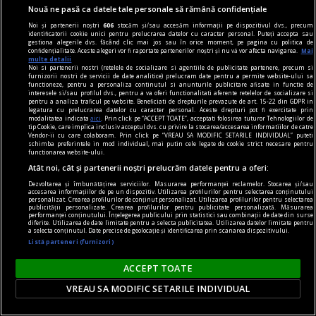
Nouă ne pasă ca datele tale personale să rămână confidențiale
piese de schimb
Noi și partenerii noștri
606
stocăm și/sau accesăm informații pe dispozitivul dvs., precum
identificatorii cookie unici pentru prelucrarea datelor cu caracter personal. Puteți accepta sau
Făpturi de unică folosință
gestiona alegerile dvs. făcând clic mai jos sau în orice moment, pe pagina cu politica de
confidențialitate. Aceste alegeri vor fi raportate partenerilor noștri și nu vă vor afecta navigarea.
Mai
Dar pentru a fi, realmente, mai buni, trebuie să
multe detalii
Noi si partenerii nostri (retelele de socializare si agentiile de publicitate partenere, precum si
găsim ieșirea din labirint.
furnizorii nostri de servicii de date analitice) prelucram date pentru a permite website-ului sa
functioneze, pentru a personaliza continutul si anunturile publicitare afisate in functie de
interesele si/sau profilul dvs., pentru a va oferi functionalitati aferente retelelor de socializare si
pentru a analiza traficul pe website. Beneficiati de drepturile prevazute de art. 15-22 din GDPR in
legatura cu prelucrarea datelor cu caracter personal. Aceste drepturi pot fi exercitate prin
modalitatea indicata
aici
. Prin click pe “ACCEPT TOATE”, acceptati folosirea tuturor Tehnologiilor de
tip Cookie, care implica inclusiv acceptul dvs. cu privire la stocarea/accesarea informatiilor de catre
Vendor-ii cu care colaboram. Prin click pe “VREAU SA MODIFIC SETARILE INDIVIDUAL” puteti
schimba preferintele in mod individual, mai putin cele legate de cookie strict necesare pentru
functionarea website-ului.
Atât noi, cât și partenerii noștri prelucrăm datele pentru a oferi:
Dezvoltarea și îmbunătățirea serviciilor. Măsurarea performanței reclamelor. Stocarea și/sau
accesarea informațiilor de pe un dispozitiv. Utilizarea profilurilor pentru selectarea conținutului
personalizat. Crearea profilurilor de conținut personalizat. Utilizarea profilurilor pentru selectarea
publicității personalizate. Crearea profilurilor pentru publicitate personalizată. Măsurarea
performanței conținutului. Înțelegerea publicului prin statistici sau combinații de date din surse
diferite. Utilizarea de date limitate pentru a selecta publicitatea. Utilizarea datelor limitate pentru
a selecta conținutul. Date precise de geolocație și identificarea prin scanarea dispozitivului.
Listă parteneri (furnizori)
ACCEPT TOATE
VREAU SA MODIFIC SETARILE INDIVIDUAL
piese de schimb
Poema centralei