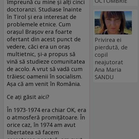
OCTOMBRIE
împreună cu mine şi alţi cinci
doctoranzi. Studiase înainte
în Tirol şi era interesat de
problemele etnice. Cum
oraşul Braşov era foarte
ofertant din acest punct de
Privirea ei
vedere, căci era un oraş
pierdută, de
multietnic, şi-a propus să
copil
vină să studieze comunitatea
neajutorat
de acolo. A vrut să vadă cum
Ana Maria
trăiesc oamenii în socialism.
SANDU
Aşa că am venit în România.
Ce aţi găsit aici?
În 1973-1974 era chiar OK, era
o atmosferă promiţătoare. În
orice caz, în 1974 am avut
libertatea să facem