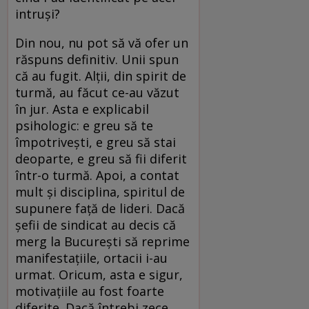
intruşi?
Din nou, nu pot să vă ofer un
răspuns definitiv. Unii spun
că au fugit. Alţii, din spirit de
turmă, au făcut ce-au văzut
în jur. Asta e explicabil
psihologic: e greu să te
împotriveşti, e greu să stai
deoparte, e greu să fii diferit
într-o turmă. Apoi, a contat
mult şi disciplina, spiritul de
supunere faţă de lideri. Dacă
şefii de sindicat au decis că
merg la Bucureşti să reprime
manifestaţiile, ortacii i-au
urmat. Oricum, asta e sigur,
motivaţiile au fost foarte
diferite. Dacă întrebi zece