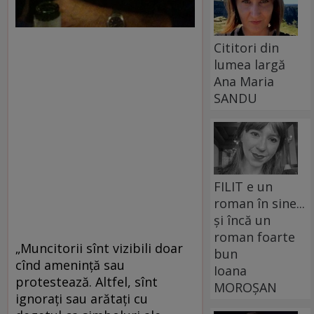
Cititori din
lumea largă
Ana Maria
SANDU
FILIT e un
roman în sine...
și încă un
roman foarte
„Muncitorii sînt vizibili doar
bun
cînd ameninţă sau
Ioana
protestează. Altfel, sînt
MOROȘAN
ignoraţi sau arătaţi cu