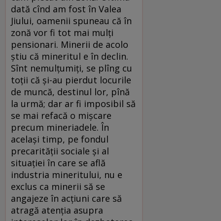
dată cînd am fost în Valea
Jiului, oamenii spuneau că în
zonă vor fi tot mai mulţi
pensionari. Minerii de acolo
ştiu că mineritul e în declin.
Sînt nemulţumiţi, se plîng cu
toţii că şi-au pierdut locurile
de muncă, destinul lor, pînă
la urmă; dar ar fi imposibil să
se mai refacă o mişcare
precum mineriadele. În
acelaşi timp, pe fondul
precarităţii sociale şi al
situaţiei în care se află
industria mineritului, nu e
exclus ca minerii să se
angajeze în acţiuni care să
atragă atenţia asupra