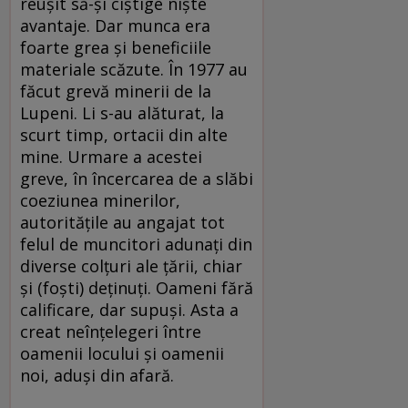
reuşit să-şi cîştige nişte
avantaje. Dar munca era
foarte grea şi beneficiile
materiale scăzute. În 1977 au
făcut grevă minerii de la
Lupeni. Li s-au alăturat, la
scurt timp, ortacii din alte
mine. Urmare a acestei
greve, în încercarea de a slăbi
coeziunea minerilor,
autorităţile au angajat tot
felul de muncitori adunaţi din
diverse colţuri ale ţării, chiar
şi (foşti) deţinuţi. Oameni fără
calificare, dar supuşi. Asta a
creat neînţelegeri între
oamenii locului şi oamenii
noi, aduşi din afară.