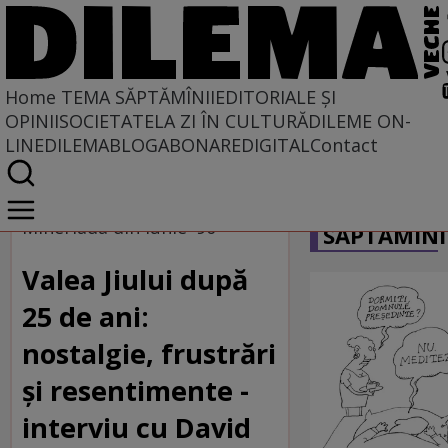
Home
TEMA SĂPTĂMÎNII
EDITORIALE ȘI
OPINII
SOCIETATE
LA ZI ÎN CULTURĂ
DILEME ON-
LINE
DILEMABLOG
ABONARE
DIGITAL
Contact
Home
CARICATU
Tema săptămînii
Mineriada din iunie '90
SĂPTĂMÎNI
Valea Jiului după
25 de ani:
nostalgie, frustrări
şi resentimente -
interviu cu David