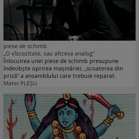
piese de schimb
„O vîscozitate, sau altceva analog”
Înlocuirea unei piese de schimb presupune
îndeobște oprirea mașinăriei, „scoaterea din
priză” a ansamblului care trebuie reparat.
Matei PLEŞU