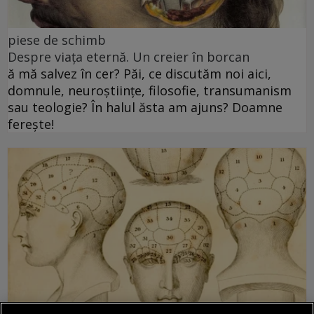
piese de schimb
Despre viața eternă. Un creier în borcan
ă mă salvez în cer? Păi, ce discutăm noi aici,
domnule, neuroștiințe, filosofie, transumanism
sau teologie? În halul ăsta am ajuns? Doamne
ferește!