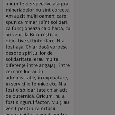
anumite perspective asupra
mineriadelor nu sînt corecte.
Am auzit mulţi oameni care
spun că minerii sînt solidari,
că funcţionează ca o haită, că
au venit la Bucureşti cu
obiective şi ţinte clare. N-a
fost aşa. Chiar dacă vorbesc
despre spiritul lor de
solidaritate, erau multe
diferenţe între angajaţi, între
cei care lucrau în
administraţie, în exploatare,
în serviciile tehnice etc. N-a
fost o solidaritate chiar atît
de puternică. Oricum, nu a
fost singurul factor. Mulţi au
venit pentru că ortacii
veneau. Alţii au venit pentru