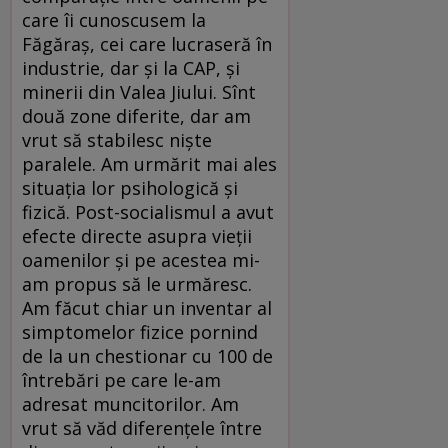
care îi cunoscusem la
Făgăraş, cei care lucraseră în
industrie, dar şi la CAP, şi
minerii din Valea Jiului. Sînt
două zone diferite, dar am
vrut să stabilesc nişte
paralele. Am urmărit mai ales
situaţia lor psihologică şi
fizică. Post-socialismul a avut
efecte directe asupra vieţii
oamenilor şi pe acestea mi-
am propus să le urmăresc.
Am făcut chiar un inventar al
simptomelor fizice pornind
de la un chestionar cu 100 de
întrebări pe care le-am
adresat muncitorilor. Am
vrut să văd diferenţele între