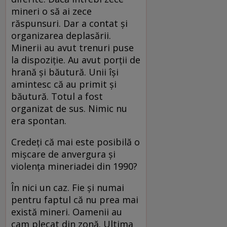
mineri o să ai zece
răspunsuri. Dar a contat şi
organizarea deplasării.
Minerii au avut trenuri puse
la dispoziţie. Au avut porţii de
hrană şi băutură. Unii îşi
amintesc că au primit şi
băutură. Totul a fost
organizat de sus. Nimic nu
era spontan.
Credeţi că mai este posibilă o
mişcare de anvergura şi
violenţa mineriadei din 1990?
În nici un caz. Fie şi numai
pentru faptul că nu prea mai
există mineri. Oamenii au
cam plecat din zonă. Ultima