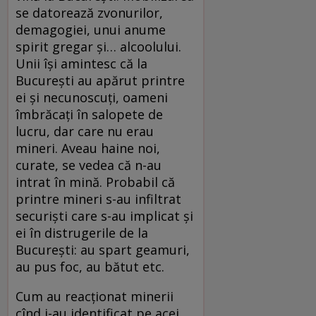
se datorează zvonurilor,
demagogiei, unui anume
spirit gregar şi… alcoolului.
Unii îşi amintesc că la
Bucureşti au apărut printre
ei şi necunoscuţi, oameni
îmbrăcaţi în salopete de
lucru, dar care nu erau
mineri. Aveau haine noi,
curate, se vedea că n-au
intrat în mină. Probabil că
printre mineri s-au infiltrat
securişti care s-au implicat şi
ei în distrugerile de la
Bucureşti: au spart geamuri,
au pus foc, au bătut etc.
Cum au reacţionat minerii
cînd i-au identificat pe acei