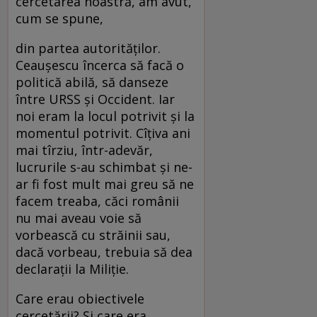
cercetarea noastră, am avut,
cum se spune,
din partea autorităţilor.
Ceauşescu încerca să facă o
politică abilă, să danseze
între URSS şi Occident. Iar
noi eram la locul potrivit şi la
momentul potrivit. Cîţiva ani
mai tîrziu, într-adevăr,
lucrurile s-au schimbat şi ne-
ar fi fost mult mai greu să ne
facem treaba, căci românii
nu mai aveau voie să
vorbească cu străinii sau,
dacă vorbeau, trebuia să dea
declaraţii la Miliţie.
Care erau obiectivele
cercetării? Şi care era