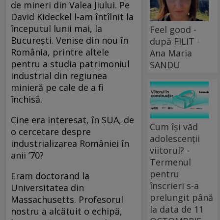
de mineri din Valea Jiului. Pe
David Kideckel l-am întîlnit la
începutul lunii mai, la
Feel good -
Bucureşti. Venise din nou în
după FILIT -
România, printre altele
Ana Maria
pentru a studia patrimoniul
SANDU
industrial din regiunea
minieră pe cale de a fi
închisă.
Cine era interesat, în SUA, de
Cum își văd
o cercetare despre
adolescenții
industrializarea României în
viitorul? -
anii ’70?
Termenul
pentru
Eram doctorand la
înscrieri s-a
Universitatea din
prelungit până
Massachusetts. Profesorul
la data de 11
nostru a alcătuit o echipă,