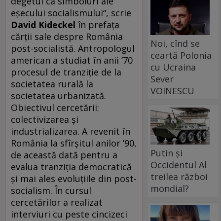
degetul ca simboluri ale
eşecului socialismului“, scrie
David Kideckel
în prefaţa
cărţii sale despre România
Noi, cînd se
post-socialistă. Antropologul
ceartă Polonia
american a studiat în anii ’70
cu Ucraina
procesul de tranziţie de la
Sever
societatea rurală la
VOINESCU
societatea urbanizată.
Obiectivul cercetării:
colectivizarea şi
industrializarea. A revenit în
România la sfîrşitul anilor ’90,
Putin și
de această dată pentru a
Occidentul Al
evalua tranziţia democratică
treilea război
şi mai ales evoluţiile din post-
mondial?
socialism. În cursul
cercetărilor a realizat
interviuri cu peste cincizeci