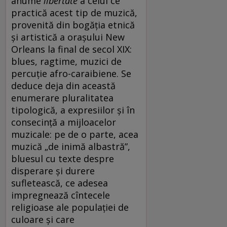
anume
libertate
a celui ce
practică acest tip de muzică,
provenită din bogăția etnică
și artistică a orașului New
Orleans la final de secol XIX:
blues, ragtime, muzici de
percuție afro-caraibiene. Se
deduce deja din această
enumerare pluralitatea
tipologică, a expresiilor și în
consecință a mijloacelor
muzicale: pe de o parte, acea
muzică „de inimă albastră”,
bluesul cu texte despre
disperare și durere
sufletească, ce adesea
impregnează cîntecele
religioase ale populației de
culoare și care