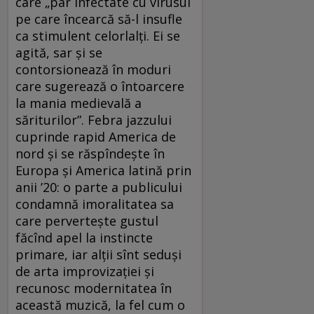
care „par infectate cu virusul
pe care încearcă să-l insufle
ca stimulent celorlalți. Ei se
agită, sar și se
contorsionează în moduri
care sugerează o întoarcere
la mania medievală a
săriturilor”. Febra jazzului
cuprinde rapid America de
nord și se răspîndește în
Europa și America latină prin
anii ’20: o parte a publicului
condamnă imoralitatea sa
care pervertește gustul
făcînd apel la instincte
primare, iar alții sînt seduși
de arta improvizației și
recunosc modernitatea în
această muzică, la fel cum o