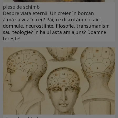
piese de schimb
Despre viața eternă. Un creier în borcan
ă mă salvez în cer? Păi, ce discutăm noi aici,
domnule, neuroștiințe, filosofie, transumanism
sau teologie? În halul ăsta am ajuns? Doamne
ferește!