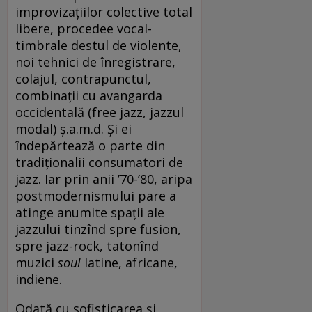
improvizațiilor colective total
libere, procedee vocal-
timbrale destul de violente,
noi tehnici de înregistrare,
colajul, contrapunctul,
combinații cu avangarda
occidentală (free jazz, jazzul
modal) ș.a.m.d. Și ei
îndepărtează o parte din
tradiționalii consumatori de
jazz. Iar prin anii ’70-’80, aripa
postmodernismului pare a
atinge anumite spații ale
jazzului tinzînd spre fusion,
spre jazz-rock, tatonînd
muzici
soul
latine, africane,
indiene.
Odată cu sofisticarea și