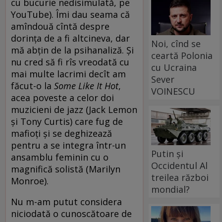
cu bucurie nedisimulată, pe
YouTube). Îmi dau seama că
amîndouă cîntă despre
dorința de a fi altcineva, dar
Noi, cînd se
mă abțin de la psihanaliză. Și
ceartă Polonia
nu cred să fi rîs vreodată cu
cu Ucraina
mai multe lacrimi decît am
Sever
făcut-o la
Some Like It Hot
,
VOINESCU
acea poveste a celor doi
muzicieni de jazz (Jack Lemon
și Tony Curtis) care fug de
mafioți și se deghizează
pentru a se integra într-un
Putin și
ansamblu feminin cu o
Occidentul Al
magnifică solistă (Marilyn
treilea război
Monroe).
mondial?
Nu m-am putut considera
niciodată o cunoscătoare de