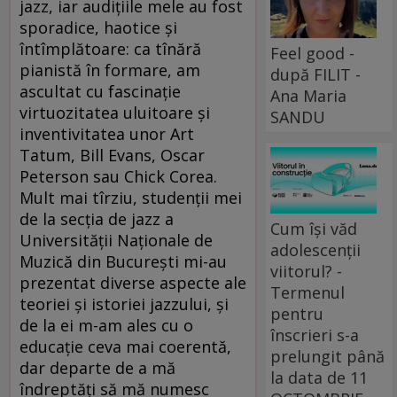
jazz, iar audițiile mele au fost
sporadice, haotice și
întîmplătoare: ca tînără
Feel good -
pianistă în formare, am
după FILIT -
ascultat cu fascinație
Ana Maria
virtuozitatea uluitoare și
SANDU
inventivitatea unor Art
Tatum, Bill Evans, Oscar
Peterson sau Chick Corea.
Mult mai tîrziu, studenții mei
de la secția de jazz a
Cum își văd
Universității Naționale de
adolescenții
Muzică din București mi-au
viitorul? -
prezentat diverse aspecte ale
Termenul
teoriei și istoriei jazzului, și
pentru
de la ei m-am ales cu o
înscrieri s-a
educație ceva mai coerentă,
prelungit până
dar departe de a mă
la data de 11
îndreptăți să mă numesc