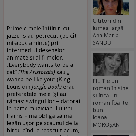
Cititori din
lumea largă
Primele mele întîlniri cu
Ana Maria
jazzul s-au petrecut (pe cît
SANDU
mi-aduc aminte) prin
intermediul desenelor
animate și al filmelor.
„Everybody wants to be a
cat”
(
The Aristocats)
sau „I
wanna be like you” (King
FILIT e un
Louis din
Jungle Book)
erau
roman în sine...
preferatele mele (și au
și încă un
rămas: swingul lor – datorat
roman foarte
în parte muzicianului Phil
bun
Harris – mă obligă să mă
Ioana
legăn ușor pe scaunul de la
MOROȘAN
birou cînd le reascult acum,