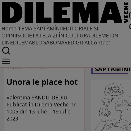
Home
TEMA SĂPTĂMÎNII
EDITORIALE ȘI
OPINII
SOCIETATE
LA ZI ÎN CULTURĂ
DILEME ON-
LINE
DILEMABLOG
ABONARE
DIGITAL
Contact
Home
CARICATU
Tema săptămînii
In Jazz We Trust
SĂPTĂMÎNI
Unora le place hot
Valentina SANDU-DEDIU
Publicat în Dilema Veche nr.
1005 din 13 iulie – 19 iulie
2023