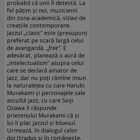
probabil că unii îl detestă. La
fel pățim și noi, muzicienii
din zona academică, vizavi de
creațiile contemporane.
Jazzul „clasic” este (presupun)
preferat pe scară largă celui
de avangardă,
„free”.
E
adevărat, planează o aură de
„intelectualism” asupra celui
care se declară amator de
jazz, dar nu poți rămîne imun
la naturalețea cu care Haruki
Murakami și personajele sale
ascultă jazz, cu care Seiji
Ozawa îi răspunde
prietenului Murakami că și
lui îi plac jazzul și bluesul.
Urmează, în dialogul celor
doi (tradus și în românește,