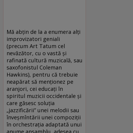
Mă abțin de la a enumera alți
improvizatori geniali
(precum Art Tatum cel
nevăzător, cu o vastă și
rafinată cultură muzicală, sau
saxofonistul Coleman
Hawkins), pentru că trebuie
neapărat să menționez pe
aranjori, cei educați în
spiritul muzicii occidentale și
care găsesc soluția
„jazzificării” unei melodii sau
înveșmîntării unei compoziții
în orchestrația adaptată unui
anume ansamblu, adesea cu