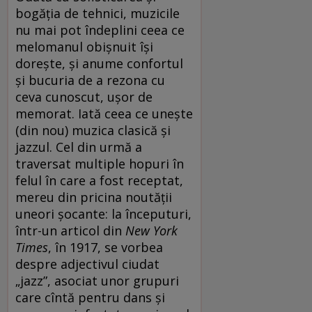
bogăția de tehnici, muzicile
nu mai pot îndeplini ceea ce
melomanul obișnuit își
dorește, și anume confortul
și bucuria de a rezona cu
ceva cunoscut, ușor de
memorat. Iată ceea ce unește
(din nou) muzica clasică și
jazzul. Cel din urmă a
traversat multiple hopuri în
felul în care a fost receptat,
mereu din pricina noutății
uneori șocante: la începuturi,
într-un articol din
New York
Times
, în 1917, se vorbea
despre adjectivul ciudat
„jazz”, asociat unor grupuri
care cîntă pentru dans și