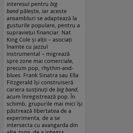
interesul pentru
big
band
pălește, iar aceste
ansambluri se adaptează la
gusturile populare, pentru a
supraviețui financiar. Nat
King Cole și alții – asociați
înainte cu jazzul
instrumental – migrează
spre zone mai comerciale,
precum pop, rhythm-and-
blues. Frank Sinatra sau Ella
Fitzgerald își construiseră
cariera susținuți de
big band
,
acum înregistrează pop. În
schimb, grupurile mai mici își
păstrează libertatea de a
experimenta, de a se
intersecta cu avangarda din
alte zone, de a integra