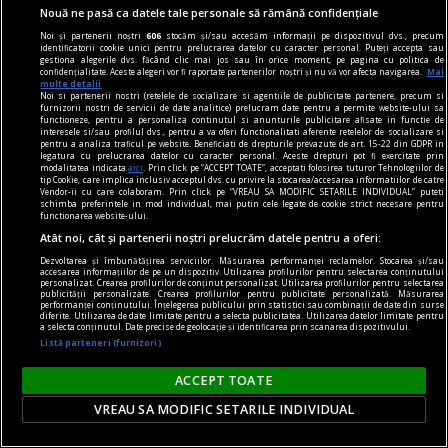
urmări mai îndeaproape subiectul.
Nouă ne pasă ca datele tale personale să rămână confidențiale
Noi și partenerii noștri
606
stocăm și/sau accesăm informații pe dispozitivul dvs., precum
identificatorii cookie unici pentru prelucrarea datelor cu caracter personal. Puteți accepta sau
gestiona alegerile dvs. făcând clic mai jos sau în orice moment, pe pagina cu politica de
confidențialitate. Aceste alegeri vor fi raportate partenerilor noștri și nu vă vor afecta navigarea.
Mai
multe detalii
Noi si partenerii nostri (retelele de socializare si agentiile de publicitate partenere, precum si
furnizorii nostri de servicii de date analitice) prelucram date pentru a permite website-ului sa
functioneze, pentru a personaliza continutul si anunturile publicitare afisate in functie de
interesele si/sau profilul dvs., pentru a va oferi functionalitati aferente retelelor de socializare si
pentru a analiza traficul pe website. Beneficiati de drepturile prevazute de art. 15-22 din GDPR in
legatura cu prelucrarea datelor cu caracter personal. Aceste drepturi pot fi exercitate prin
modalitatea indicata
aici
. Prin click pe “ACCEPT TOATE”, acceptati folosirea tuturor Tehnologiilor de
tip Cookie, care implica inclusiv acceptul dvs. cu privire la stocarea/accesarea informatiilor de catre
Vendor-ii cu care colaboram. Prin click pe “VREAU SA MODIFIC SETARILE INDIVIDUAL” puteti
schimba preferintele in mod individual, mai putin cele legate de cookie strict necesare pentru
functionarea website-ului.
Atât noi, cât și partenerii noștri prelucrăm datele pentru a oferi:
Dezvoltarea și îmbunătățirea serviciilor. Măsurarea performanței reclamelor. Stocarea și/sau
accesarea informațiilor de pe un dispozitiv. Utilizarea profilurilor pentru selectarea conținutului
personalizat. Crearea profilurilor de conținut personalizat. Utilizarea profilurilor pentru selectarea
publicității personalizate. Crearea profilurilor pentru publicitate personalizată. Măsurarea
performanței conținutului. Înțelegerea publicului prin statistici sau combinații de date din surse
piese de schimb
diferite. Utilizarea de date limitate pentru a selecta publicitatea. Utilizarea datelor limitate pentru
a selecta conținutul. Date precise de geolocație și identificarea prin scanarea dispozitivului.
(Sub)ansambluri cognitive
Listă parteneri (furnizori)
Omul nu mai este, poate, măsura tuturor
ACCEPT TOATE
lucrurilor.
VREAU SA MODIFIC SETARILE INDIVIDUAL