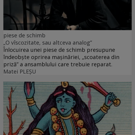
piese de schimb
„O vîscozitate, sau altceva analog”
Înlocuirea unei piese de schimb presupune
îndeobște oprirea mașinăriei, „scoaterea din
priză” a ansamblului care trebuie reparat.
Matei PLEŞU