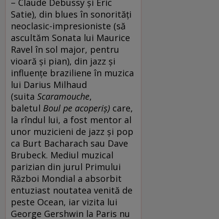
– Claude Debussy și Eric
Satie), din blues în sonorități
neoclasic-impresioniste (să
ascultăm Sonata lui Maurice
Ravel în sol major, pentru
vioară și pian), din jazz și
influențe braziliene în muzica
lui Darius Milhaud
(suita
Scaramouche
,
baletul
Boul pe acoperiș)
care,
la rîndul lui, a fost mentor al
unor muzicieni de jazz și pop
ca Burt Bacharach sau Dave
Brubeck. Mediul muzical
parizian din jurul Primului
Război Mondial a absorbit
entuziast noutatea venită de
peste Ocean, iar vizita lui
George Gershwin la Paris nu