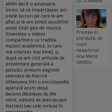
OCTOMBRIE
altfel decît o amatoare.
Încerc să vă împărtășesc aici
unele lucruri pe care le-am
aflat și le-am simțit ascultînd
acest tînăr gen de muzică
Privirea ei
(tinerețea o măsor
pierdută, de
comparînd-o cu tradiția
copil
muzicii academice, în care
neajutorat
mă orientez mai bine), și
Ana Maria
după ce am citit articole de
SANDU
prezentare generală a
jazzului, precum paginile
semnate de Patrick
Villanueva într-o enciclopedie
apărută acum două
decenii
(
Musiques du XXe
siècle
, editată de Jean-Jacque
Nattiez) sau cele incluse în
enciclopedia