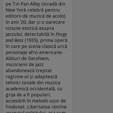
pe Tin Pan Alley (stradă din
New York celebră pentru
editorii de muzică de acolo)
în anii ’20, dar și o oarecare
viziune exotică asupra
jazzului, detectabilă în
Porgy
and Bess
(1935), prima operă
în care pe scena clasică urcă
personaje afro-americane.
Alături de Gershwin,
muzicienii de jazz
abandonează treptat
ragtime-ul și adaptează
tehnici tonale din muzica
academică occidentală, cu
grija de a fi populari,
accesibili în melodii ușor de
fredonat. Libertatea rămîne
apanajul solistului, așa cum