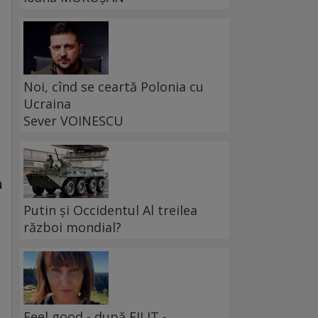
Noi, cînd se ceartă Polonia cu
Ucraina
Sever VOINESCU
u
Putin și Occidentul Al treilea
război mondial?
Feel good - după FILIT -