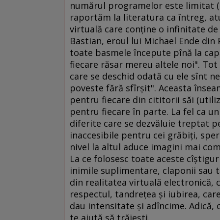
numărul programelor este limitat (de
raportăm la literatura ca întreg, a
virtuală care conţine o infinitate de
Bastian, eroul lui Michael Ende din P
toate basmele începute pînă la capă
fiecare răsar mereu altele noi". To
care se deschid odată cu ele sînt n
poveste fără sfîrşit". Aceasta înse
pentru fiecare din cititorii săi (uti
pentru fiecare în parte. La fel ca un
diferite care se dezvăluie treptat 
inaccesibile pentru cei grăbiţi, sper
nivel la altul aduce imagini mai com
La ce folosesc toate aceste cîştiguri
inimile suplimentare, claponii sau tă
din realitatea virtuală electronică, 
respectul, tandreţea şi iubirea, care 
dau intensitate şi adîncime. Adică, o
te ajută să trăieşti.