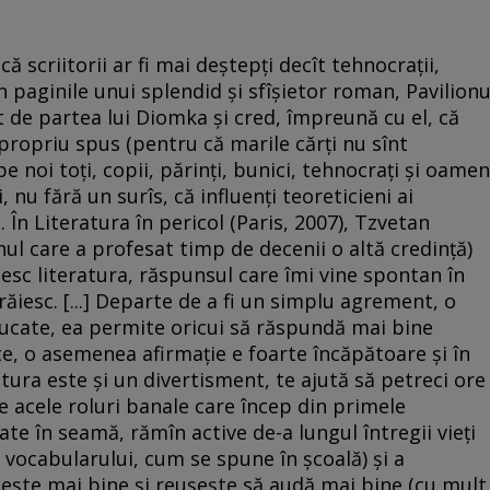
că scriitorii ar fi mai deştepţi decît tehnocraţii,
n paginile unui splendid şi sfîşietor roman, Pavilionu
nt de partea lui Diomka şi cred, împreună cu el, că
propriu spus (pentru că marile cărţi nu sînt
e noi toţi, copii, părinţi, bunici, tehnocraţi şi oamen
 nu fără un surîs, că influenţi teoreticieni ai
e. În Literatura în pericol (Paris, 2007), Tzvetan
l care a profesat timp de decenii o altă credinţă)
esc literatura, răspunsul care îmi vine spontan în
ăiesc. [...] Departe de a fi un simplu agrement, o
ducate, ea permite oricui să răspundă mai bine
şte, o asemenea afirmaţie e foarte încăpătoare şi în
atura este şi un divertisment, te ajută să petreci ore
 acele roluri banale care încep din primele
te în seamă, rămîn active de-a lungul întregii vieţi
a vocabularului, cum se spune în şcoală) şi a
beşte mai bine şi reuşeşte să audă mai bine (cu mult