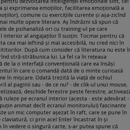
pentru dezvoltarea inteligenţei emoţionale sînt, cel
a şi exprimarea emoţiilor, facilitarea emoţională a
moţiilor), comune cu exerciţiile curente şi aşa-zicînd
mai multe opere literare. Aş îndrăzni să spun că
le de psihanaliză ori cu training-ul pe care
interior al angajaţilor îl susţin. Tocmai pentru că
a cea mai ieftină şi mai accesibilă, nu cred nici în
a cititorilor. După cum consider că literatura nu este î
înd stră-străbunica lui. La fel ca în reţeaua
că de la o interfaţă convenţională care ea însăşi
ntul în care o comandă dată de o minte curioasă
ne în mişcare. Odată trezită la viaţă de ochiul
bril al paginii sau - de ce nu? - de clik-ul unui mouse,
retizează, deschide ferestre peste ferestre, activeaz
ruleze pe ecranul interior (acesta - este adevărat -
puţin animat decît ecranul monitorului) fascinante
este un mic computer aşezat în raft, care se pune în
laviatură, ci prin acel Enter încastrat în şi
 în vedere o singură carte, s-ar putea spune că