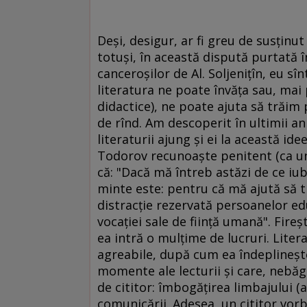
Deşi, desigur, ar fi greu de susţinut 
totuşi, în această dispută purtată î
canceroşilor de Al. Soljeniţîn, eu sî
literatura ne poate învăţa sau, mai 
didactice), ne poate ajuta să trăim p
de rînd. Am descoperit în ultimii ani,
literaturii ajung şi ei la această ide
Todorov recunoaşte penitent (ca unu
că: "Dacă mă întreb astăzi de ce iub
minte este: pentru că mă ajută să tr
distracţie rezervată persoanelor e
vocaţiei sale de fiinţă umană". Fire
ea intră o mulţime de lucruri. Liter
agreabile, după cum ea îndeplineşte
momente ale lecturii şi care, nebăga
de cititor: îmbogăţirea limbajului (
comunicării. Adesea, un cititor vor