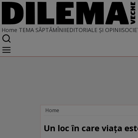
Home
TEMA SĂPTĂMÎNII
EDITORIALE ȘI OPINII
SOCIE
Home
Tema săptămînii
Un loc în care viaţa es