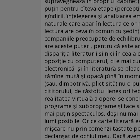
supraveghează în propriul cabinet) 
puţin pentru cîteva etape (percepţi
gîndirii, înţelegerea şi analizarea e
naturale care apar în lectura celor 
lectura are ceva în comun cu şedinţe
companiile preocupate de echilibrul 
are aceste puteri, pentru că este art
dispariţia literaturii şi nici în cea 
opoziţie cu computerul, ci e mai cur
electronică, şi în literatură se plea
rămîne mută şi opacă pînă în mome
(sau, dimpotrivă, plictisită) nu o pu
cititorului, de răsfoitul leneş ori fe
realitatea virtuală a operei se conc
programe şi subprograme şi face să 
mai puţin spectaculos, deşi nu mai 
lumi posibile. Orice carte literară 
mişcare nu prin comenzi tastate pe c
declanşat de ochiul meu. Dacă avem