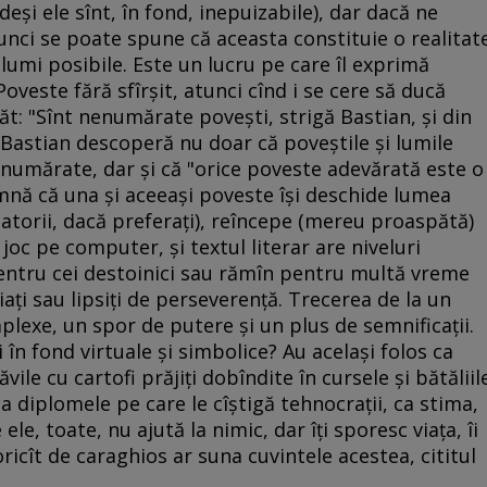
şi ele sînt, în fond, inepuizabile), dar dacă ne
tunci se poate spune că aceasta constituie o realitat
 lumi posibile. Este un lucru pe care îl exprimă
oveste fără sfîrşit, atunci cînd i se cere să ducă
t: "Sînt nenumărate poveşti, strigă Bastian, şi din
t Bastian descoperă nu doar că poveştile şi lumile
enumărate, dar şi că "orice poveste adevărată este o
amnă că una şi aceeaşi poveste îşi deschide lumea
lizatorii, dacă preferaţi), reîncepe (mereu proaspătă)
 joc pe computer, şi textul literar are niveluri
pentru cei destoinici sau rămîn pentru multă vreme
iaţi sau lipsiţi de perseverenţă. Trecerea de la un
plexe, un spor de putere şi un plus de semnificaţii.
 în fond virtuale şi simbolice? Au acelaşi folos ca
vile cu cartofi prăjiţi dobîndite în cursele şi bătăliil
ca diplomele pe care le cîştigă tehnocraţii, ca stima,
ele, toate, nu ajută la nimic, dar îţi sporesc viaţa, îi
ricît de caraghios ar suna cuvintele acestea, cititul