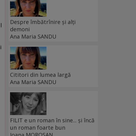
Despre îmbătrînire și alți
l
demoni
Ana Maria SANDU
i
Cititori din lumea largă
Ana Maria SANDU
FILIT e un roman în sine... și încă
un roman foarte bun
Ioana MOROȘAN