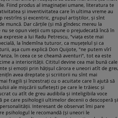
ale. Fiind produs al imaginaţiei umane, literatura te
reativitatea şi inventivitatea care în ultima vreme au
p restrîns şi excentric, grupul artiştilor, şi sînt
 de muncă. Dar cărţile (şi mă gîndesc mereu la
le nu se opun vieţii cum spune o prejudecată încă în
ita expresie a lui Radu Petrescu, "viaţa este mai
pecială, la îndemîna tuturor, ca muşeţelul şi ca
turii, aşa cum explică Don Quijote, "ne putem vîrî
Panza, în ceea ce se cheamă aventuri", tot ea este
ime a interiorităţii. Cititul devine cea mai bună cale
nte şi emoţii prin hăţişul cărora e uneori atît de gre
eniţîn avea dreptate şi scriitorii nu sînt mai
mai fragili şi înzestraţi cu o acuitate care îi ajută să
lsii ale mişcării sufleteşti pe care le trăiesc şi
ucrat cu atît de greu audibila şi inteligibila voce
ă pe care psihologii ultimelor decenii o descoperă şi
 personalităţii. Interesant de observat îmi pare
care psihologul le recomandă (şi uneori le