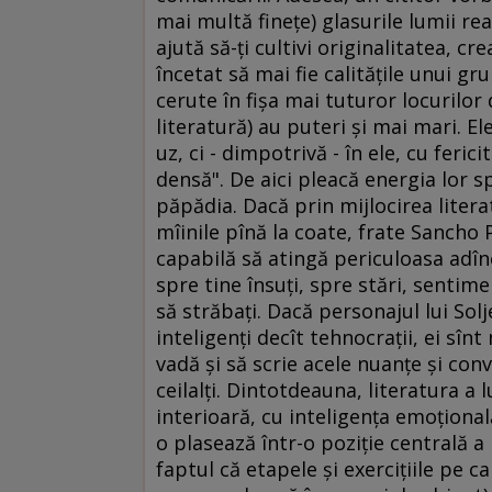
mai multă fineţe) glasurile lumii re
ajută să-ţi cultivi originalitatea, c
încetat să mai fie calităţile unui gru
cerute în fişa mai tuturor locurilor
literatură) au puteri şi mai mari. E
uz, ci - dimpotrivă - în ele, cu feric
densă". De aici pleacă energia lor s
păpădia. Dacă prin mijlocirea litera
mîinile pînă la coate, frate Sancho 
capabilă să atingă periculoasa adînc
spre tine însuţi, spre stări, sentime
să străbaţi. Dacă personajul lui Solj
inteligenţi decît tehnocraţii, ei sînt 
vadă şi să scrie acele nuanţe şi convu
ceilalţi. Dintotdeauna, literatura a l
interioară, cu inteligenţa emoţional
o plasează într-o poziţie centrală a
faptul că etapele şi exerciţiile pe 