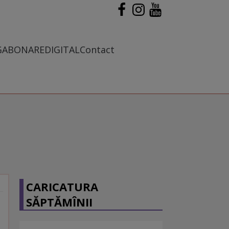
G
ABONARE
DIGITAL
Contact
CARICATURA
SĂPTĂMÎNII