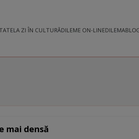
TATE
LA ZI ÎN CULTURĂ
DILEME ON-LINE
DILEMABLO
te mai densă