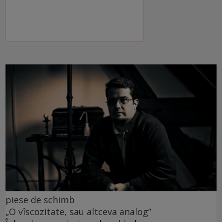
piese de schimb
„O vîscozitate, sau altceva analog”