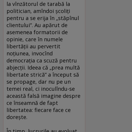
la vînzătorul de tarabă la
politician, amîndoi şcoliţi
pentru a se erija în „stăpînul
clientului“. Au apărut de
asemenea formatorii de
opinie, care în numele
libertăţii au pervertit
noţiunea, invocînd
democraţia ca scuză pentru
abjecţii. Ideea că „prea multă
libertate strică“ a început să
se propage, dar nu pe un
temei real, ci inoculîndu-se
această falsă imagine despre
ce înseamnă de fapt
libertatea: fiecare face ce
doreşte.
În timp, lucrurile au evoluat.