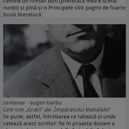
rămîne un roman bun (preferata mea e scena
nunții) și pînă și-n Principele sînt pagini de foarte
bună literatură.
centenar - eugen barbu
Cele trei „Grații” ale „Împăratului Mahalalei”
Se pune, astfel, întrebarea ce ratează și unde
ratează acest scriitor: fie în proasta dozare a