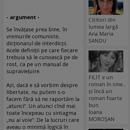
- argument -
Cititori din
lumea largă
Se învăţase prea bine, în
Ana Maria
vremurile comuniste,
SANDU
dicţionarul de interdicţii.
Acele definiţii pe care fiecare
trebuia să le cunoască pe de
rost, ca pe un manual de
supravieţuire.
FILIT e un
roman în sine...
Azi, dacă e să vorbim despre
și încă un
libertate, nu putem s-o
roman foarte
facem fără să ne raportăm la
bun
„atunci“. Un atunci cînd mai
Ioana
toate începeau cu sintagma
MOROȘAN
„nu ai voie“. De la lucruri care
aveau o minimă logică în