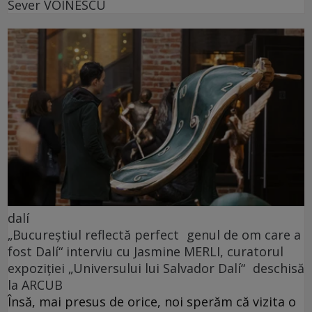
Sever VOINESCU
dalí
„Bucureștiul reflectă perfect genul de om care a
fost Dalí“ interviu cu Jasmine MERLI, curatorul
expoziției „Universului lui Salvador Dalí“ deschisă
la ARCUB
Însă, mai presus de orice, noi sperăm că vizita o