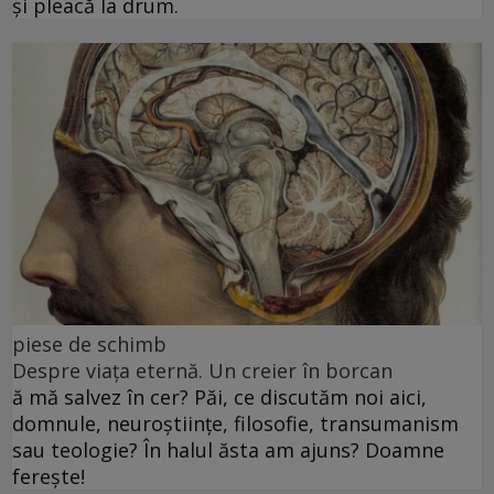
și pleacă la drum.
piese de schimb
Despre viața eternă. Un creier în borcan
ă mă salvez în cer? Păi, ce discutăm noi aici,
domnule, neuroștiințe, filosofie, transumanism
sau teologie? În halul ăsta am ajuns? Doamne
ferește!