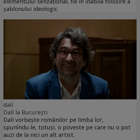
elementului senzațional, fie în inabila folosire a
șablonului ideologic.
dalí
Dalí la București
Dalí vorbește românilor pe limba lor,
spunîndu‑le, totuși, o poveste pe care nu o pot
auzi de la nici un alt artist.