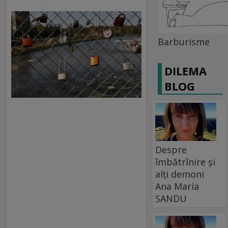
Barburisme
DILEMA
BLOG
Despre
îmbătrînire și
alți demoni
Ana Maria
SANDU