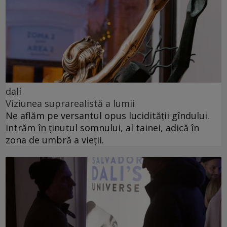
dalí
Viziunea suprarealistă a lumii
Ne aflăm pe versantul opus lucidității gîndului.
Intrăm în ținutul somnului, al tainei, adică în
zona de umbră a vieții.