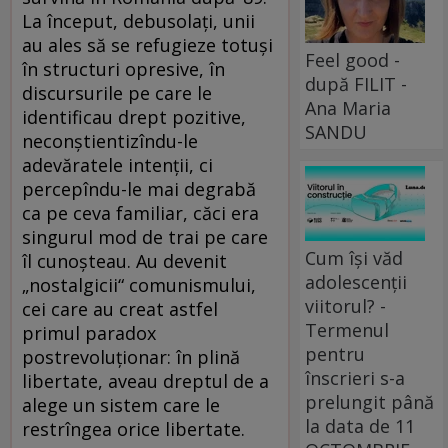
La început, debusolaţi, unii
au ales să se refugieze totuşi
Feel good -
în structuri opresive, în
după FILIT -
discursurile pe care le
Ana Maria
identificau drept pozitive,
SANDU
neconştientizîndu-le
adevăratele intenţii, ci
percepîndu-le mai degrabă
ca pe ceva familiar, căci era
singurul mod de trai pe care
Cum își văd
îl cunoşteau. Au devenit
adolescenții
„nostalgicii“ comunismului,
viitorul? -
cei care au creat astfel
Termenul
primul paradox
pentru
postrevoluţionar: în plină
înscrieri s-a
libertate, aveau dreptul de a
prelungit până
alege un sistem care le
la data de 11
restrîngea orice libertate.