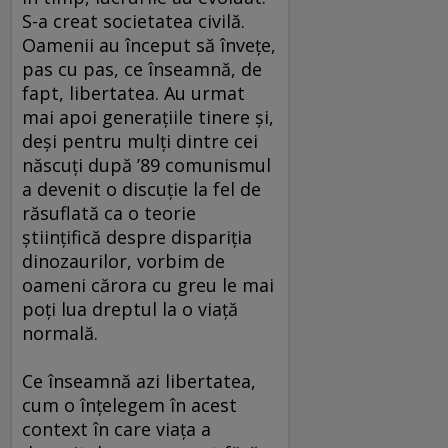
S-a creat societatea civilă.
Oamenii au început să înveţe,
pas cu pas, ce înseamnă, de
fapt, libertatea. Au urmat
mai apoi generaţiile tinere şi,
deşi pentru mulţi dintre cei
născuţi după ’89 comunismul
a devenit o discuţie la fel de
răsuflată ca o teorie
ştiinţifică despre dispariţia
dinozaurilor, vorbim de
oameni cărora cu greu le mai
poţi lua dreptul la o viaţă
normală.
Ce înseamnă azi libertatea,
cum o înţelegem în acest
context în care viaţa a