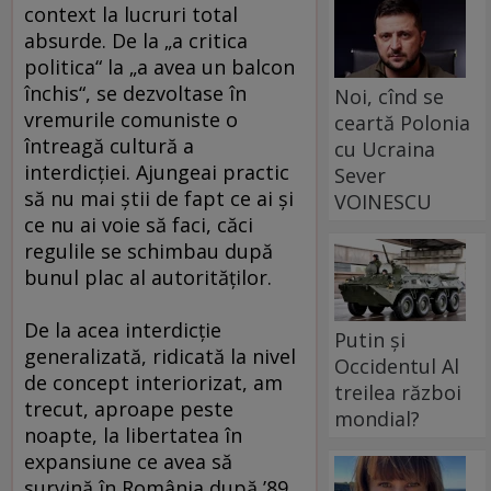
context la lucruri total
absurde. De la „a critica
politica“ la „a avea un balcon
închis“, se dezvoltase în
Noi, cînd se
vremurile comuniste o
ceartă Polonia
întreagă cultură a
cu Ucraina
interdicţiei. Ajungeai practic
Sever
să nu mai ştii de fapt ce ai şi
VOINESCU
ce nu ai voie să faci, căci
regulile se schimbau după
bunul plac al autorităţilor.
De la acea interdicţie
Putin și
generalizată, ridicată la nivel
Occidentul Al
de concept interiorizat, am
treilea război
trecut, aproape peste
mondial?
noapte, la libertatea în
expansiune ce avea să
survină în România după ’89.