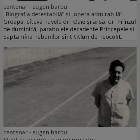
centenar - eugen barbu
„Biografia detestabilă” și „opera admirabilă”
Groapa, cîteva nuvele din Oaie și ai săi ori Prînzul
de duminică, parabolele decadente Princepele și
Săptămîna nebunilor sînt titluri de neocolit.
centenar - eugen barbu
Montaje despre un mare prozator