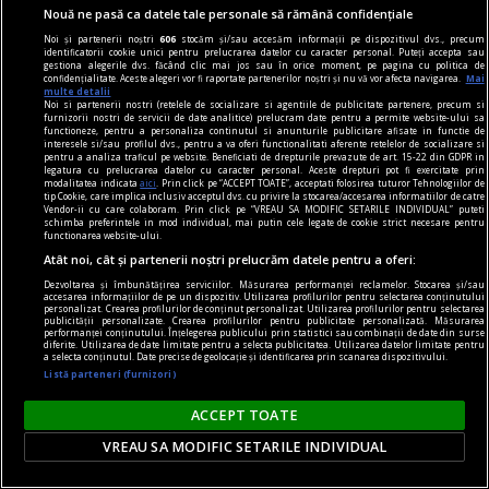
Nouă ne pasă ca datele tale personale să rămână confidențiale
Noi și partenerii noștri
606
stocăm și/sau accesăm informații pe dispozitivul dvs., precum
noile fanatisme
identificatorii cookie unici pentru prelucrarea datelor cu caracter personal. Puteți accepta sau
gestiona alegerile dvs. făcând clic mai jos sau în orice moment, pe pagina cu politica de
Dragă Domnule Cioran,
confidențialitate. Aceste alegeri vor fi raportate partenerilor noștri și nu vă vor afecta navigarea.
Mai
multe detalii
Pe vremuri, m-ați fi vrut arestat; acum, trebuie
Noi si partenerii nostri (retelele de socializare si agentiile de publicitate partenere, precum si
furnizorii nostri de servicii de date analitice) prelucram date pentru a permite website-ului sa
să-mi acceptați o „distanță ironică de destinul
functioneze, pentru a personaliza continutul si anunturile publicitare afisate in functie de
interesele si/sau profilul dvs., pentru a va oferi functionalitati aferente retelelor de socializare si
nostru”. Vai, lumea merge înainte cu „semi-
pentru a analiza traficul pe website. Beneficiati de drepturile prevazute de art. 15-22 din GDPR in
legatura cu prelucrarea datelor cu caracter personal. Aceste drepturi pot fi exercitate prin
idealuri”!
modalitatea indicata
aici
. Prin click pe “ACCEPT TOATE”, acceptati folosirea tuturor Tehnologiilor de
tip Cookie, care implica inclusiv acceptul dvs. cu privire la stocarea/accesarea informatiilor de catre
Vendor-ii cu care colaboram. Prin click pe “VREAU SA MODIFIC SETARILE INDIVIDUAL” puteti
schimba preferintele in mod individual, mai putin cele legate de cookie strict necesare pentru
functionarea website-ului.
Atât noi, cât și partenerii noștri prelucrăm datele pentru a oferi:
Dezvoltarea și îmbunătățirea serviciilor. Măsurarea performanței reclamelor. Stocarea și/sau
accesarea informațiilor de pe un dispozitiv. Utilizarea profilurilor pentru selectarea conținutului
personalizat. Crearea profilurilor de conținut personalizat. Utilizarea profilurilor pentru selectarea
publicității personalizate. Crearea profilurilor pentru publicitate personalizată. Măsurarea
performanței conținutului. Înțelegerea publicului prin statistici sau combinații de date din surse
diferite. Utilizarea de date limitate pentru a selecta publicitatea. Utilizarea datelor limitate pentru
a selecta conținutul. Date precise de geolocație și identificarea prin scanarea dispozitivului.
Listă parteneri (furnizori)
ACCEPT TOATE
VREAU SA MODIFIC SETARILE INDIVIDUAL