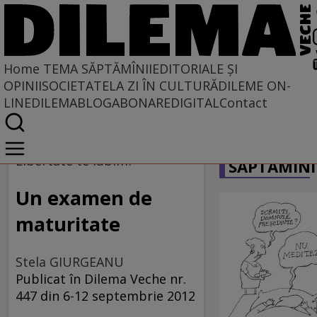
Home
TEMA SĂPTĂMÎNII
EDITORIALE ȘI
OPINII
SOCIETATE
LA ZI ÎN CULTURĂ
DILEME ON-
LINE
DILEMABLOG
ABONARE
DIGITAL
Contact
Home
CARICATU
Tema săptămînii
Libertate te iubim?
SĂPTĂMÎNI
Un examen de
maturitate
Stela GIURGEANU
Publicat în Dilema Veche nr.
447 din 6-12 septembrie 2012