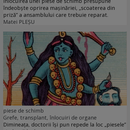
Înlocuirea unei piese de schimb presupune
îndeobște oprirea mașinăriei, „scoaterea din
priză” a ansamblului care trebuie reparat.
Matei PLEŞU
piese de schimb
Grefe, transplant, înlocuiri de organe
Dimineața, doctorii își pun repede la loc „piesele”