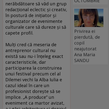
OCTOMBRIE
nerăbdătoare să văd un grup
redacţional eclectic şi creativ,
în postură de iniţiator şi
organizator de evenimente
culturale care să dureze şi să
Privirea ei
capete profil.
pierdută, de
copil
Mulţi cred că meseria de
neajutorat
antreprenor cultural nu
Ana Maria
există sau nu-i înţeleg exact
SANDU
caracteristicile, dar
participarea la construirea
unui festival precum cel al
Dilemei vechi la Alba Iulia e
cazul ideal în care un
profesionist doreşte să se
implice. „A produce“ un
eveniment ca martor avizat,
a-i găsi arhitectura şi dozajul