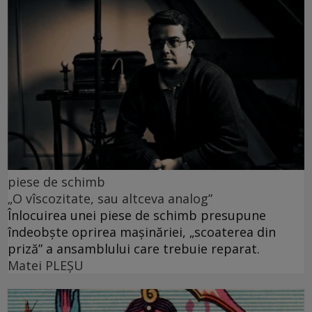
piese de schimb
„O vîscozitate, sau altceva analog”
Înlocuirea unei piese de schimb presupune
îndeobște oprirea mașinăriei, „scoaterea din
priză” a ansamblului care trebuie reparat.
Matei PLEŞU