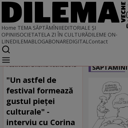
Home
TEMA SĂPTĂMÎNII
EDITORIALE ȘI
OPINII
SOCIETATE
LA ZI ÎN CULTURĂ
DILEME ON-
LINE
DILEMABLOG
ABONARE
DIGITAL
Contact
Home
CARICATU
Tema săptămînii
Festivalul Dilema veche 2013
SĂPTĂMÎNI
"Un astfel de
festival formează
gustul pieţei
culturale" -
interviu cu Corina