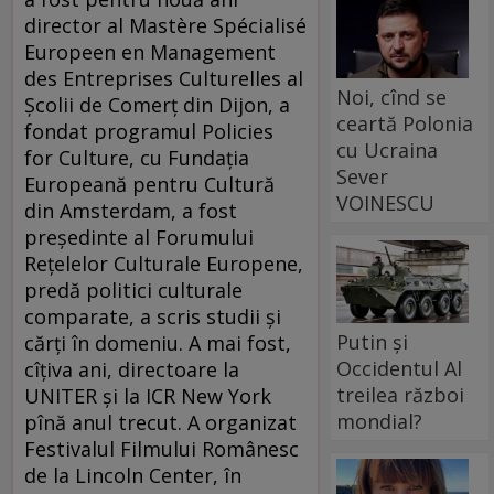
director al Mastère Spécialisé
Europeen en Management
des Entreprises Culturelles al
Noi, cînd se
Şcolii de Comerţ din Dijon, a
ceartă Polonia
fondat programul Policies
cu Ucraina
for Culture, cu Fundaţia
Sever
Europeană pentru Cultură
VOINESCU
din Amsterdam, a fost
preşedinte al Forumului
Reţelelor Culturale Europene,
predă politici culturale
comparate, a scris studii şi
Putin și
cărţi în domeniu. A mai fost,
Occidentul Al
cîţiva ani, directoare la
treilea război
UNITER şi la ICR New York
mondial?
pînă anul trecut. A organizat
Festivalul Filmului Românesc
de la Lincoln Center, în