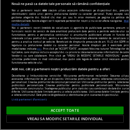
Nouă ne pasă ca datele tale personale să rămână confidențiale
Noi și partenerii noștri
606
stocăm și/sau accesăm informații pe dispozitivul dvs., precum
identificatorii cookie unici pentru prelucrarea datelor cu caracter personal. Puteți accepta sau
gestiona alegerile dvs. făcând clic mai jos sau în orice moment, pe pagina cu politica de
confidențialitate. Aceste alegeri vor fi raportate partenerilor noștri și nu vă vor afecta navigarea.
Mai
multe detalii
Noi si partenerii nostri (retelele de socializare si agentiile de publicitate partenere, precum si
furnizorii nostri de servicii de date analitice) prelucram date pentru a permite website-ului sa
functioneze, pentru a personaliza continutul si anunturile publicitare afisate in functie de
interesele si/sau profilul dvs., pentru a va oferi functionalitati aferente retelelor de socializare si
pentru a analiza traficul pe website. Beneficiati de drepturile prevazute de art. 15-22 din GDPR in
legatura cu prelucrarea datelor cu caracter personal. Aceste drepturi pot fi exercitate prin
dalí
modalitatea indicata
aici
. Prin click pe “ACCEPT TOATE”, acceptati folosirea tuturor Tehnologiilor de
tip Cookie, care implica inclusiv acceptul dvs. cu privire la stocarea/accesarea informatiilor de catre
„Bucureștiul reflectă perfect genul de om care a
Vendor-ii cu care colaboram. Prin click pe “VREAU SA MODIFIC SETARILE INDIVIDUAL” puteti
schimba preferintele in mod individual, mai putin cele legate de cookie strict necesare pentru
fost Dalí“ interviu cu Jasmine MERLI, curatorul
functionarea website-ului.
Atât noi, cât și partenerii noștri prelucrăm datele pentru a oferi:
expoziției „Universului lui Salvador Dalí“ deschisă
Dezvoltarea și îmbunătățirea serviciilor. Măsurarea performanței reclamelor. Stocarea și/sau
la ARCUB
accesarea informațiilor de pe un dispozitiv. Utilizarea profilurilor pentru selectarea conținutului
personalizat. Crearea profilurilor de conținut personalizat. Utilizarea profilurilor pentru selectarea
Însă, mai presus de orice, noi sperăm că vizita o
publicității personalizate. Crearea profilurilor pentru publicitate personalizată. Măsurarea
performanței conținutului. Înțelegerea publicului prin statistici sau combinații de date din surse
să le facă pur și simplu plăcere.
diferite. Utilizarea de date limitate pentru a selecta publicitatea. Utilizarea datelor limitate pentru
a selecta conținutul. Date precise de geolocație și identificarea prin scanarea dispozitivului.
Sever VOINESCU
Listă parteneri (furnizori)
ACCEPT TOATE
VREAU SA MODIFIC SETARILE INDIVIDUAL