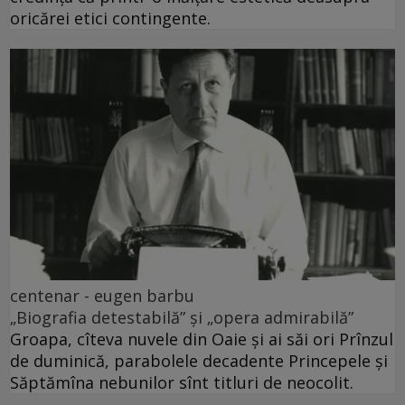
oricărei etici contingente.
centenar - eugen barbu
„Biografia detestabilă” și „opera admirabilă”
Groapa, cîteva nuvele din Oaie și ai săi ori Prînzul
de duminică, parabolele decadente Princepele și
Săptămîna nebunilor sînt titluri de neocolit.