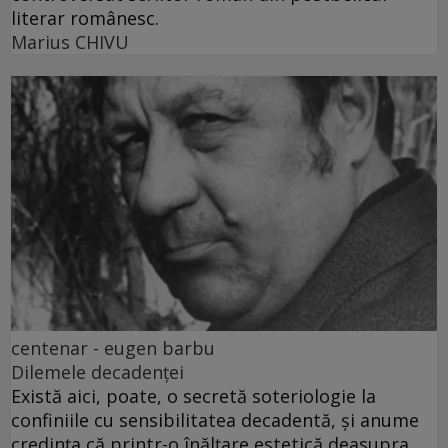
literar românesc.
Marius CHIVU
centenar - eugen barbu
Dilemele decadenței
Există aici, poate, o secretă soteriologie la
confiniile cu sensibilitatea decadentă, și anume
credința că printr-o înălțare estetică deasupra