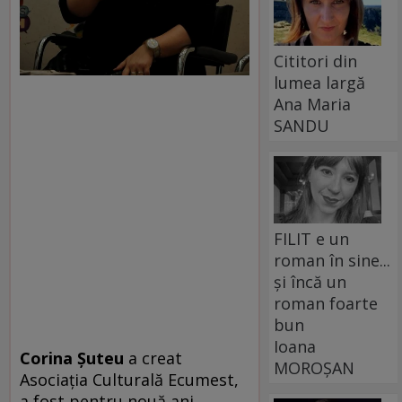
Cititori din
lumea largă
Ana Maria
SANDU
FILIT e un
roman în sine...
și încă un
roman foarte
bun
Ioana
Corina Şuteu
a creat
MOROȘAN
Asociaţia Culturală Ecumest,
a fost pentru nouă ani