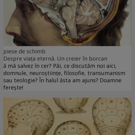
piese de schimb
Despre viața eternă. Un creier în borcan
ă mă salvez în cer? Păi, ce discutăm noi aici,
domnule, neuroștiințe, filosofie, transumanism
sau teologie? În halul ăsta am ajuns? Doamne
ferește!