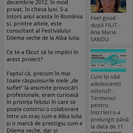
decembrie 2012, în mod
privat, în cîteva luni. S-a
întors anul acesta în România
Feel good -
şi, printre altele, este
după FILIT -
consultant al Festivalului
Ana Maria
Dilema veche de la Alba Iulia.
SANDU
Ce te-a făcut să te implici în
acest proiect?
Faptul că, precum în mai
Cum își văd
toate răspunsurile mele „de
adolescenții
suflet“ la anumite provocări
viitorul? -
profesionale, eram curioasă
Termenul
în privinţa felului în care se
pentru
poate construi o colaborare
înscrieri s-a
între un oraş cum e Alba Iulia
prelungit până
şi o marcă de prestigiu cum e
la data de 11
Dilema veche, dar şi