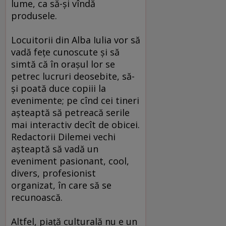
lume, ca să-şi vîndă
produsele.
Locuitorii din Alba Iulia vor să
vadă feţe cunoscute şi să
simtă că în oraşul lor se
petrec lucruri deosebite, să-
şi poată duce copiii la
evenimente; pe cînd cei tineri
aşteaptă să petreacă serile
mai interactiv decît de obicei.
Redactorii Dilemei vechi
aşteaptă să vadă un
eveniment pasionant, cool,
divers, profesionist
organizat, în care să se
recunoască.
Altfel, piaţă culturală nu e un