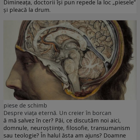
Dimineața, doctorii își pun repede la loc „piesele”
și pleacă la drum.
piese de schimb
Despre viața eternă. Un creier în borcan
ă mă salvez în cer? Păi, ce discutăm noi aici,
domnule, neuroștiințe, filosofie, transumanism
sau teologie? În halul ăsta am ajuns? Doamne