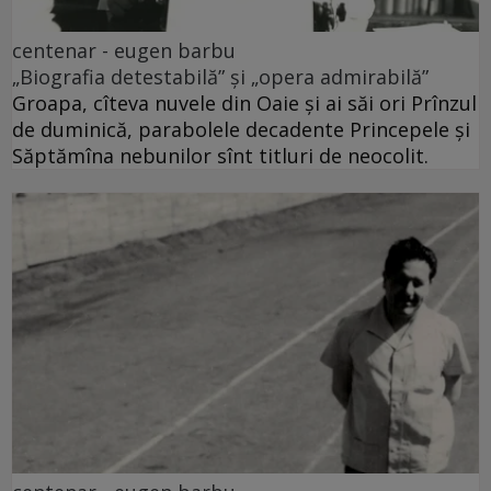
centenar - eugen barbu
„Biografia detestabilă” și „opera admirabilă”
Groapa, cîteva nuvele din Oaie și ai săi ori Prînzul
de duminică, parabolele decadente Princepele și
Săptămîna nebunilor sînt titluri de neocolit.