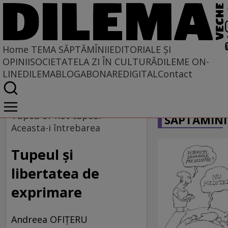
Home
TEMA SĂPTĂMÎNII
EDITORIALE ȘI
OPINII
SOCIETATE
LA ZI ÎN CULTURĂ
DILEME ON-
LINE
DILEMABLOG
ABONARE
DIGITAL
Contact
Home
CARICATU
Tema săptămînii
Tupeu or not tupeu? –
SĂPTĂMÎNI
Aceasta-i întrebarea
Tupeul şi
libertatea de
exprimare
Andreea OFIŢERU