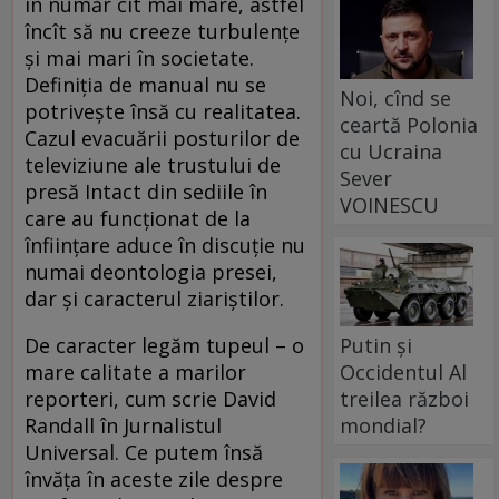
în număr cît mai mare, astfel
încît să nu creeze turbulenţe
şi mai mari în societate.
Definiția de manual nu se
Noi, cînd se
potrivește însă cu realitatea.
ceartă Polonia
Cazul evacuării posturilor de
cu Ucraina
televiziune ale trustului de
Sever
presă Intact din sediile în
VOINESCU
care au funcționat de la
înființare aduce în discuție nu
numai deontologia presei,
dar și caracterul ziariștilor.
Putin și
De caracter legăm tupeul – o
Occidentul Al
mare calitate a marilor
treilea război
reporteri, cum scrie David
mondial?
Randall în Jurnalistul
Universal. Ce putem însă
învăța în aceste zile despre