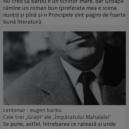
Nu cred că Barbu e un scriitor mare, dar Groapa
rămîne un roman bun (preferata mea e scena
nunții) și pînă și-n Principele sînt pagini de foarte
bună literatură.
centenar - eugen barbu
Cele trei „Grații” ale „Împăratului Mahalalei”
Se pune, astfel, întrebarea ce ratează și unde