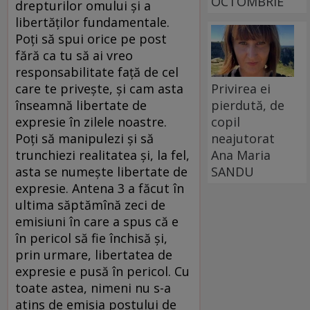
OCTOMBRIE
drepturilor omului și a
libertăților fundamentale.
Poți să spui orice pe post
fără ca tu să ai vreo
responsabilitate față de cel
Privirea ei
care te privește, și cam asta
pierdută, de
înseamnă libertate de
copil
expresie în zilele noastre.
neajutorat
Poți să manipulezi și să
Ana Maria
trunchiezi realitatea și, la fel,
SANDU
asta se numește libertate de
expresie. Antena 3 a făcut în
ultima săptămînă zeci de
emisiuni în care a spus că e
în pericol să fie închisă și,
prin urmare, libertatea de
expresie e pusă în pericol. Cu
toate astea, nimeni nu s-a
atins de emisia postului de