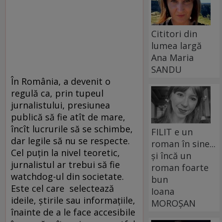
Cititori din
lumea largă
Ana Maria
SANDU
În România, a devenit o
regulă ca, prin tupeul
jurnalistului, presiunea
publică să fie atît de mare,
încît lucrurile să se schimbe,
FILIT e un
dar legile să nu se respecte.
roman în sine...
Cel puțin la nivel teoretic,
și încă un
jurnalistul ar trebui să fie
roman foarte
watchdog-ul din societate.
bun
Este cel care selectează
Ioana
ideile, ştirile sau informaţiile,
MOROȘAN
înainte de a le face accesibile