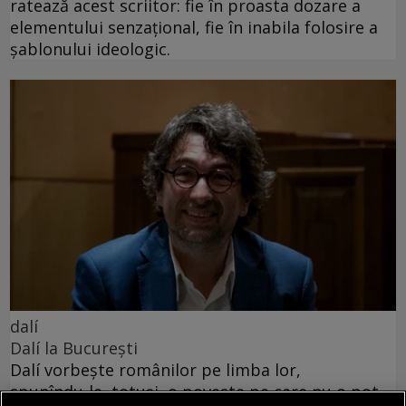
ratează acest scriitor: fie în proasta dozare a
elementului senzațional, fie în inabila folosire a
șablonului ideologic.
dalí
Dalí la București
Dalí vorbește românilor pe limba lor,
spunîndu‑le, totuși, o poveste pe care nu o pot