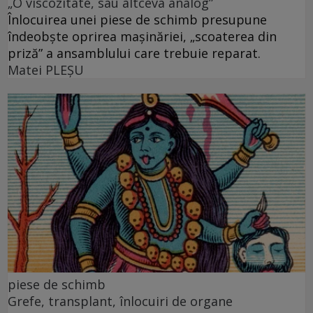
„O vîscozitate, sau altceva analog”
Înlocuirea unei piese de schimb presupune
îndeobște oprirea mașinăriei, „scoaterea din
priză” a ansamblului care trebuie reparat.
Matei PLEŞU
piese de schimb
Grefe, transplant, înlocuiri de organe