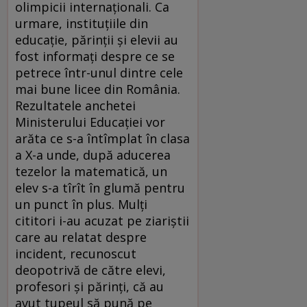
olimpicii internaționali. Ca
urmare, instituțiile din
educație, părinții și elevii au
fost informați despre ce se
petrece într-unul dintre cele
mai bune licee din România.
Rezultatele anchetei
Ministerului Educației vor
arăta ce s-a întîmplat în clasa
a X-a unde, după aducerea
tezelor la matematică, un
elev s-a tîrît în glumă pentru
un punct în plus. Mulți
cititori i-au acuzat pe ziariștii
care au relatat despre
incident, recunoscut
deopotrivă de către elevi,
profesori și părinți, că au
avut tupeul să pună pe