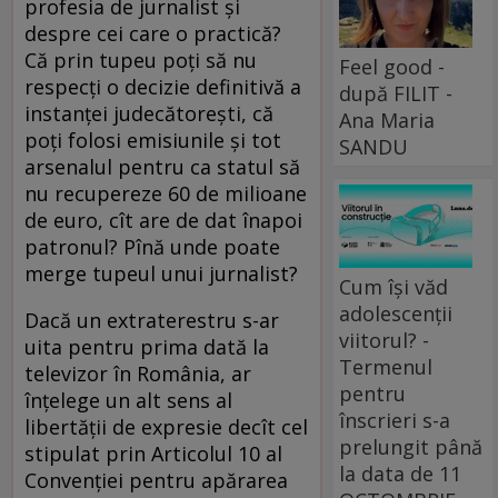
profesia de jurnalist și
despre cei care o practică?
Că prin tupeu poți să nu
Feel good -
respecți o decizie definitivă a
după FILIT -
instanței judecătorești, că
Ana Maria
poți folosi emisiunile și tot
SANDU
arsenalul pentru ca statul să
nu recupereze 60 de milioane
de euro, cît are de dat înapoi
patronul? Pînă unde poate
merge tupeul unui jurnalist?
Cum își văd
adolescenții
Dacă un extraterestru s-ar
viitorul? -
uita pentru prima dată la
Termenul
televizor în România, ar
pentru
înțelege un alt sens al
înscrieri s-a
libertății de expresie decît cel
prelungit până
stipulat prin Articolul 10 al
la data de 11
Convenției pentru apărarea