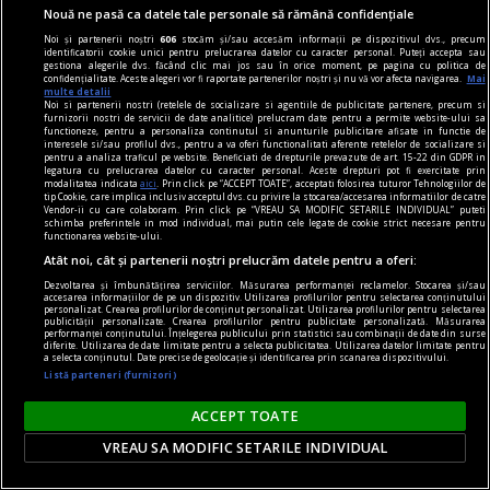
auzi de la nici un alt artist.
Nouă ne pasă ca datele tale personale să rămână confidențiale
Sever VOINESCU
Noi și partenerii noștri
606
stocăm și/sau accesăm informații pe dispozitivul dvs., precum
identificatorii cookie unici pentru prelucrarea datelor cu caracter personal. Puteți accepta sau
gestiona alegerile dvs. făcând clic mai jos sau în orice moment, pe pagina cu politica de
confidențialitate. Aceste alegeri vor fi raportate partenerilor noștri și nu vă vor afecta navigarea.
Mai
multe detalii
Noi si partenerii nostri (retelele de socializare si agentiile de publicitate partenere, precum si
furnizorii nostri de servicii de date analitice) prelucram date pentru a permite website-ului sa
functioneze, pentru a personaliza continutul si anunturile publicitare afisate in functie de
interesele si/sau profilul dvs., pentru a va oferi functionalitati aferente retelelor de socializare si
pentru a analiza traficul pe website. Beneficiati de drepturile prevazute de art. 15-22 din GDPR in
legatura cu prelucrarea datelor cu caracter personal. Aceste drepturi pot fi exercitate prin
modalitatea indicata
aici
. Prin click pe “ACCEPT TOATE”, acceptati folosirea tuturor Tehnologiilor de
tip Cookie, care implica inclusiv acceptul dvs. cu privire la stocarea/accesarea informatiilor de catre
Vendor-ii cu care colaboram. Prin click pe “VREAU SA MODIFIC SETARILE INDIVIDUAL” puteti
schimba preferintele in mod individual, mai putin cele legate de cookie strict necesare pentru
functionarea website-ului.
Atât noi, cât și partenerii noștri prelucrăm datele pentru a oferi:
Dezvoltarea și îmbunătățirea serviciilor. Măsurarea performanței reclamelor. Stocarea și/sau
accesarea informațiilor de pe un dispozitiv. Utilizarea profilurilor pentru selectarea conținutului
personalizat. Crearea profilurilor de conținut personalizat. Utilizarea profilurilor pentru selectarea
publicității personalizate. Crearea profilurilor pentru publicitate personalizată. Măsurarea
performanței conținutului. Înțelegerea publicului prin statistici sau combinații de date din surse
diferite. Utilizarea de date limitate pentru a selecta publicitatea. Utilizarea datelor limitate pentru
a selecta conținutul. Date precise de geolocație și identificarea prin scanarea dispozitivului.
dalí
Listă parteneri (furnizori)
„Bucureștiul reflectă perfect genul de om care a
ACCEPT TOATE
fost Dalí“ interviu cu Jasmine MERLI, curatorul
expoziției „Universului lui Salvador Dalí“ deschisă
VREAU SA MODIFIC SETARILE INDIVIDUAL
la ARCUB