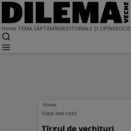
Home
TEMA SĂPTĂMÎNII
EDITORIALE ȘI OPINII
SOCIE
Home
Tema săptămînii
Viața low-cost
Tîrgul de vechituri