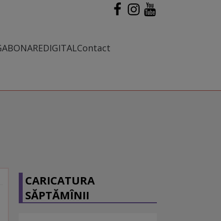
G
ABONARE
DIGITAL
Contact
CARICATURA
SĂPTĂMÎNII