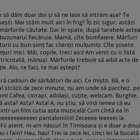
utem să dăm doar doi şi să ne lase să intrăm aşa? Te
eşti. Mai stăm mult aici în frig? Îţi zic sigur, astăzi
mărfurile căutate. Dar în spate, după tarabele astea
ă buzunarul fiecăruia. Mamă, cîte bomfaiere. Mărfuri
torii cu bun-simţ fac clienţii mulţumiţi. Cîte şosete.
eţuri mici. Măi, copile, treci aici! Am venit cu o listă
 tricotată, mănuşi. Mărfurile trebuie să aibă acte de
ie. Alo, ce faci, te mai aştept?
ră cadouri de sărbători de aici. Ce mişto. Bă, e o
ţul străzii de zece minute, nu am unde să parchez, pe
um! Cafea, ciorapi, adidaşi, cuţite, webcam. Burghie,
tă asta? Asta? Asta! A, nu ştiu, să vină nenea că eu
 dintr-un film cutia asta muzicală! Cum cîntă ea în
i leeeeeeeeeeeei pantaloniiiiii! Zeceeee leeeeei la
! Fii atent, m-am născut în Timişoara şi e doar a dou
 nu-i fain? Hau, hau! Trei la zece lei, cinci lei la bucată