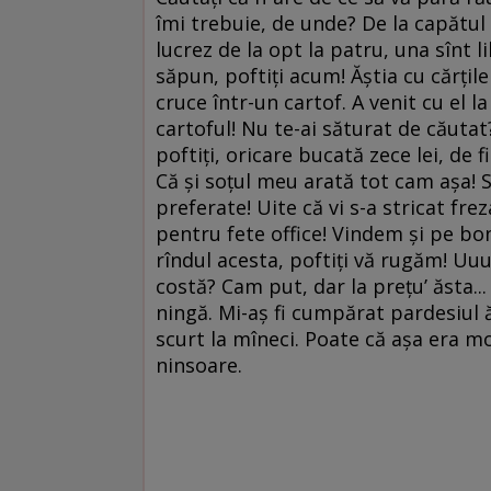
îmi trebuie, de unde? De la capătul
lucrez de la opt la patru, una sînt li
săpun, poftiţi acum! Ăştia cu cărţile
cruce într-un cartof. A venit cu el l
cartoful! Nu te-ai săturat de căutat
poftiţi, oricare bucată zece lei, d
Că şi soţul meu arată tot cam aşa!
preferate! Uite că vi s-a stricat fre
pentru fete office! Vindem şi pe bo
rîndul acesta, poftiţi vă rugăm! Uuu
costă? Cam put, dar la preţu’ ăsta...
ningă. Mi-aş fi cumpărat pardesiul 
scurt la mîneci. Poate că aşa era m
ninsoare.