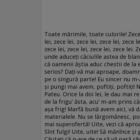
Toate mărimile, toate culorile! Zece le
lei, zece lei, zece lei, zece lei, zece le
zece lei, zece lei, zece lei, zece lei
unde aduceţi căciulile astea de blan
că oamenii ăştia aduc chestii de la e
serios? Daţi-vă mai aproape, doamne
pe o singură parte! Eu sincer nu m-
şi pungi mai avem, poftiţi, poftiţi!
Pateu. Orice la doi lei, le dau mai r
de la frigu’ ăsta, acu’ m-am prins c
aşa frig! Marfă bună avem aici, vă d
materialele. Nu se lărgomănesc, poţi 
mai superofertă! Uite, vezi că aproa
Sînt fulgi! Uite, uite! Să mănînce 
Căutaţi că n-are de ce să vă pară ră