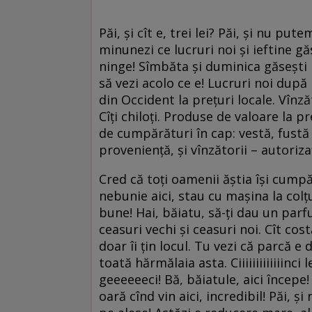
Păi, şi cît e, trei lei? Păi, şi nu p
minunezi ce lucruri noi şi ieftine găs
ninge! Sîmbăta şi duminica găseşti 
să vezi acolo ce e! Lucruri noi dup
din Occident la preţuri locale. Vînză
Cîţi chiloţi. Produse de valoare la pr
de cumpărături în cap: vestă, fustă
provenienţă, şi vînzătorii – autorizaţ
Cred că toţi oamenii ăştia îşi cumpă
nebunie aici, stau cu maşina la col
bune! Hai, băiatu, să-ţi dau un parf
ceasuri vechi şi ceasuri noi. Cît cos
doar îi ţin locul. Tu vezi că parcă e
toată hărmălaia asta. Ciiiiiiiiiiiiinc
geeeeeeci! Bă, băiatule, aici începe
oară cînd vin aici, incredibil! Păi, şi