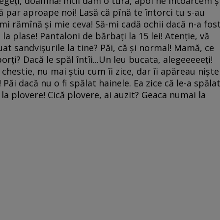
legeţi, doamna! Întîi dăm o tură, apoi ne întoarcem ş
că par aproape noi! Lasă că pînă te întorci tu s-au
 îmi rămînă şi mie ceva! Să-mi cadă ochii dacă n-a fos
la plase! Pantaloni de bărbaţi la 15 lei! Atenţie, vă
uat sandvişurile la tine? Păi, că şi normal! Mamă, ce
 porţi? Dacă le spăl întîi...Un leu bucata, alegeeeeeţi!
 chestie, nu mai ştiu cum îi zice, dar îi apăreau nişte
ăi dacă nu o fi spălat hainele. Ea zice că le-a spălat
ei la plovere! Cică plovere, ai auzit? Geaca numai la