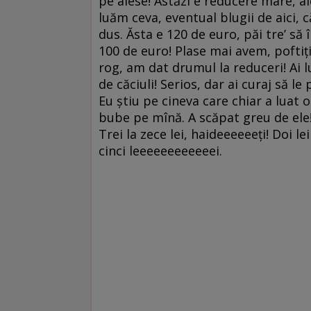
pe alese! Astăzi e reducere mare, a
luăm ceva, eventual blugii de aici, 
dus. Ăsta e 120 de euro, păi tre’ să
100 de euro! Plase mai avem, poftiţi 
rog, am dat drumul la reduceri! Ai l
de căciuli! Serios, dar ai curaj să le
Eu ştiu pe cineva care chiar a luat o
bube pe mînă. A scăpat greu de ele! P
Trei la zece lei, haideeeeeeţi! Doi l
cinci leeeeeeeeeeeei.