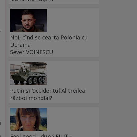
,
Noi, cînd se ceartă Polonia cu
Ucraina
Sever VOINESCU
Putin și Occidentul Al treilea
război mondial?
a
Feel good - după FILIT -