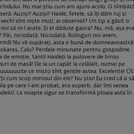
 rîndului. Nu mai ştiu cum am ajuns acolo. O sîmbăt
beră. Auzişi? Auzişi? Haide, fetele, să îţi dăm ruj şi
 vechi sînt nişte muţi, ai observat? Un tip a găsit o
a noi să ni-l arate. Şi el dăduse gaura? Nu, mă, aşa er
? Păi, niciodată. Niciodată. Rolinguri noi avem,
e firmă! Nu vă supăraţi, asta e bună de dumneavoastră
 Sokares, Calu? Perdele minunate pentru gospodine
za de emoţie, tanti! Haideţi la pulovere de birou
nuri de masă! De la un capăt la celălalt, numai pe
uuuuuuite ce mişto sînt genţile astea. Excelente! Cît
 Şi cum scoţi mirosul din ele? Nu ştiu! Eu cred că o s
ăla pe care l-am probat, era superb, dar îmi venea
odelul. La noapte sigur se transformă ploaia asta în