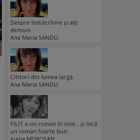
Despre îmbătrînire și alți
demoni
Ana Maria SANDU
Cititori din lumea largă
Ana Maria SANDU
FILIT e un roman în sine... și încă
un roman foarte bun
Ioana MOROȘAN