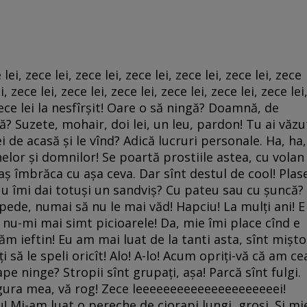
i, zece lei, zece lei, zece lei, zece lei, zece lei, zece
i, zece lei, zece lei, zece lei, zece lei, zece lei, zece lei
. Zece lei la nesfîrşit! Oare o să ningă? Doamnă, de
ă? Suzete, mohair, doi lei, un leu, pardon! Tu ai văzu
i de acasă şi le vînd? Adică lucruri personale. Ha, ha,
lor şi domnilor! Se poartă prostiile astea, cu volan
aş îmbrăca cu aşa ceva. Dar sînt destul de cool! Plas
 Nu îmi dai totuşi un sandviş? Cu pateu sau cu şuncă?
epede, numai să nu le mai văd! Hapciu! La mulţi ani! E
ă nu-mi mai simt picioarele! Da, mie îmi place cînd e
ăm ieftin! Eu am mai luat de la tanti asta, sînt mişto
să le speli oricît! Alo! A-lo! Acum opriţi-vă că am ce
pe ninge? Stropii sînt grupaţi, aşa! Parcă sînt fulgi.
şi gura mea, vă rog! Zece leeeeeeeeeeeeeeeeeeeeei!
u! Mi-am luat o pereche de ciorapi lungi, groşi. Şi mi