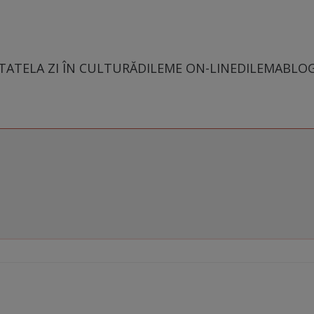
TATE
LA ZI ÎN CULTURĂ
DILEME ON-LINE
DILEMABLO